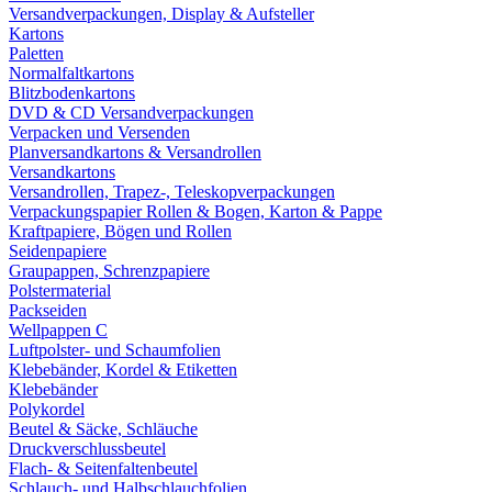
Versandverpackungen, Display & Aufsteller
Kartons
Paletten
Normalfaltkartons
Blitzbodenkartons
DVD & CD Versandverpackungen
Verpacken und Versenden
Planversandkartons & Versandrollen
Versandkartons
Versandrollen, Trapez-, Teleskopverpackungen
Verpackungspapier Rollen & Bogen, Karton & Pappe
Kraftpapiere, Bögen und Rollen
Seidenpapiere
Graupappen, Schrenzpapiere
Polstermaterial
Packseiden
Wellpappen C
Luftpolster- und Schaumfolien
Klebebänder, Kordel & Etiketten
Klebebänder
Polykordel
Beutel & Säcke, Schläuche
Druckverschlussbeutel
Flach- & Seitenfaltenbeutel
Schlauch- und Halbschlauchfolien