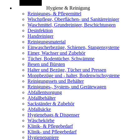
Hygiene & Reinigung
Reinigungs- & Pflegemittel
Wischpflege, Oberflächen- und Sanitärreiniger
Waschmittel, Grundreiniger, Beschichtungen
Desinfektion
Handreiniger
Reinigungsmaterial
Einwascherbezüge, Schienen, Stangensysteme
Eimer, Wachser und Zubehör
Tücher, Bodentücher, Schwämme
Besen und Bürsten
Halter und Bezüge, Tücher und Pressen
Moppbezüge und - halter, Bodenwischsysteme
Reinigungssets und Behälter
Reinigungs-, System- und Gerätewagen
Abfallentsorgung
Abfallbehälter
Sackständer & Zubehör
Abfallsäcke
Hygienebags & Dispenser
Wäschekörbe
Klinik- & Pflegebedarf
Klinik- und Pflegebedarf
Hygienepapiere