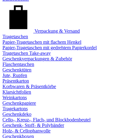
Verpackung & Versand
Tragetaschen
Papier-Tragetaschen mit flachem Henkel
Papier-Tragetaschen mit gedrehtem Papierkordel
Tragetaschen Take-away
Geschenkverpackungen & Zubehör
Flaschentaschen
Geschenktüten
Jute, Rupfen
Präsentkarton
Korbwaren & Präsentkörbe
Klarsichtfolien
Weinkartons
Geschenkpapiere
Tragekartons
Geschenkdeko
Cello-, Kreuz-, Flach- und Blockbodenbeutel
Geschenk- Stoff- & Polybänder
Holz- & Cellophanwolle
Geschenkboxen