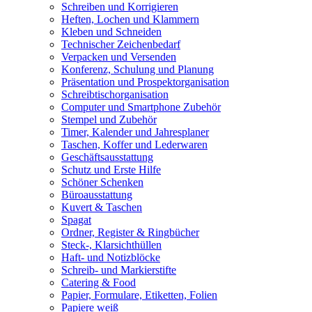
Schreiben und Korrigieren
Heften, Lochen und Klammern
Kleben und Schneiden
Technischer Zeichenbedarf
Verpacken und Versenden
Konferenz, Schulung und Planung
Präsentation und Prospektorganisation
Schreibtischorganisation
Computer und Smartphone Zubehör
Stempel und Zubehör
Timer, Kalender und Jahresplaner
Taschen, Koffer und Lederwaren
Geschäftsausstattung
Schutz und Erste Hilfe
Schöner Schenken
Büroausstattung
Kuvert & Taschen
Spagat
Ordner, Register & Ringbücher
Steck-, Klarsichthüllen
Haft- und Notizblöcke
Schreib- und Markierstifte
Catering & Food
Papier, Formulare, Etiketten, Folien
Papiere weiß