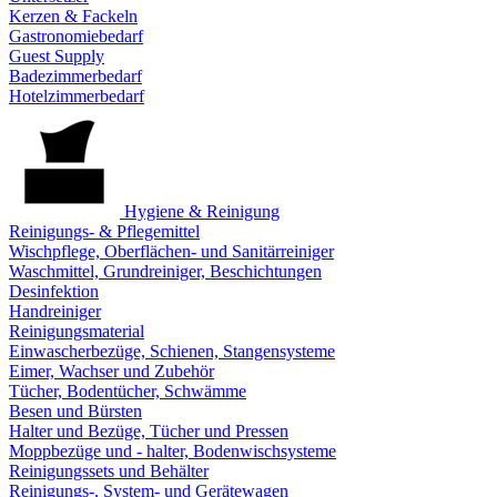
Kerzen & Fackeln
Gastronomiebedarf
Guest Supply
Badezimmerbedarf
Hotelzimmerbedarf
Hygiene & Reinigung
Reinigungs- & Pflegemittel
Wischpflege, Oberflächen- und Sanitärreiniger
Waschmittel, Grundreiniger, Beschichtungen
Desinfektion
Handreiniger
Reinigungsmaterial
Einwascherbezüge, Schienen, Stangensysteme
Eimer, Wachser und Zubehör
Tücher, Bodentücher, Schwämme
Besen und Bürsten
Halter und Bezüge, Tücher und Pressen
Moppbezüge und - halter, Bodenwischsysteme
Reinigungssets und Behälter
Reinigungs-, System- und Gerätewagen