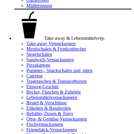
Garderoben
Mülltrennung
Take-away & Lebensmittelverp.
Take-away Verpackungen
Menüschalen & Feinkostbecher
Siegelschalen
Sandwich-Verpackungen
Pizzakartons
Pommes-, Snackschalen und -tüten
Catering
Tragetaschen & Transportboxen
Einweg-Geschirr
Becher, Flaschen & Zubehör
Lebensmittelverpackungen
Beutel & Verschlüsse
Etiketten & Banderolen
Behälter, Dosen & Trays
Obst- & Gemüse-Verpackungen
Fischverpackungen
Feingebäck-Verpackungen