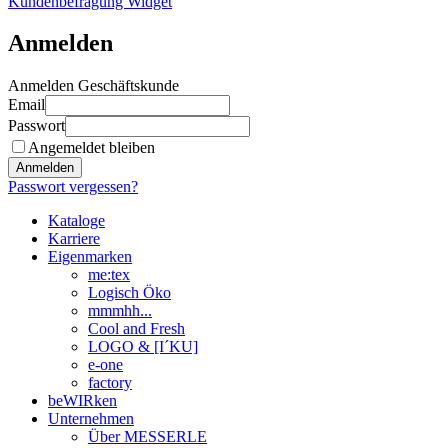
Kundenbefragung Widget
Anmelden
Anmelden Geschäftskunde
Email
Passwort
Angemeldet bleiben
Anmelden
Passwort vergessen?
Kataloge
Karriere
Eigenmarken
me:tex
Logisch Öko
mmmhh...
Cool and Fresh
LOGO & [I´KU]
e-one
factory
beWIRken
Unternehmen
Über MESSERLE