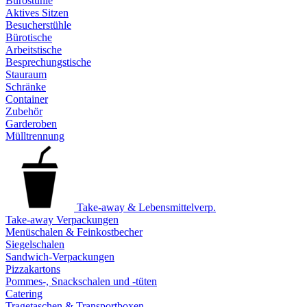
Bürostühle
Aktives Sitzen
Besucherstühle
Bürotische
Arbeitstische
Besprechungstische
Stauraum
Schränke
Container
Zubehör
Garderoben
Mülltrennung
Take-away & Lebensmittelverp.
Take-away Verpackungen
Menüschalen & Feinkostbecher
Siegelschalen
Sandwich-Verpackungen
Pizzakartons
Pommes-, Snackschalen und -tüten
Catering
Tragetaschen & Transportboxen