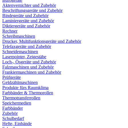
Bürogeräte
Aktenvernichter und Zubehör
Beschriftungsgeräte und Zubehör
Bindegeräte und Zubehör
Laminiergeräte und Zubehör
Diktiergeräte und Zubehör
Rechner
Schreibmaschinen
Drucker, Multifunktionsgeräte und Zubehör
Telefaxgeräte und Zubehör
Schneidemaschinen
Laserpointer, Zeigestäbe
Loch-, Ösgeräte und Zubehör
Falzmaschinen und Zubehör
Frankiermaschinen und Zubehör
Prüfgeräte
Geldzählmaschinen
Produkte fürs Raumklima
Farbbänder & Thermorollen
Thermotransferrollen
Speichermedien
Farbbänder
Zubehör
Schulbedarf
Hefte, Einbände