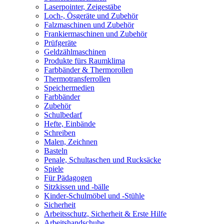
Laserpointer, Zeigestäbe
Loch-, Ösgeräte und Zubehör
Falzmaschinen und Zubehör
Frankiermaschinen und Zubehör
Prüfgeräte
Geldzählmaschinen
Produkte fürs Raumklima
Farbbänder & Thermorollen
Thermotransferrollen
Speichermedien
Farbbänder
Zubehör
Schulbedarf
Hefte, Einbände
Schreiben
Malen, Zeichnen
Basteln
Penale, Schultaschen und Rucksäcke
Spiele
Für Pädagogen
Sitzkissen und -bälle
Kinder-Schulmöbel und -Stühle
Sicherheit
Arbeitsschutz, Sicherheit & Erste Hilfe
Arbeitshandschuhe