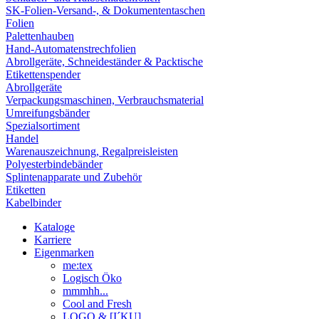
SK-Folien-Versand-, & Dokumententaschen
Folien
Palettenhauben
Hand-Automatenstrechfolien
Abrollgeräte, Schneideständer & Packtische
Etikettenspender
Abrollgeräte
Verpackungsmaschinen, Verbrauchsmaterial
Umreifungsbänder
Spezialsortiment
Handel
Warenauszeichnung, Regalpreisleisten
Polyesterbindebänder
Splintenapparate und Zubehör
Etiketten
Kabelbinder
Kataloge
Karriere
Eigenmarken
me:tex
Logisch Öko
mmmhh...
Cool and Fresh
LOGO & [I´KU]