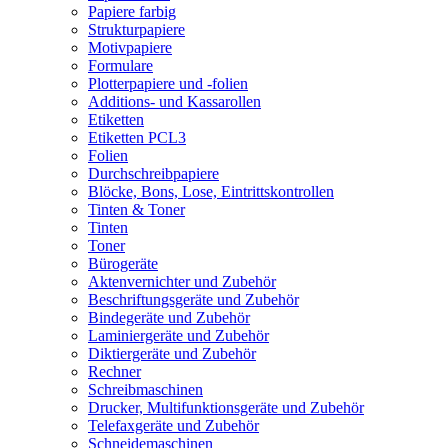
Papiere farbig
Strukturpapiere
Motivpapiere
Formulare
Plotterpapiere und -folien
Additions- und Kassarollen
Etiketten
Etiketten PCL3
Folien
Durchschreibpapiere
Blöcke, Bons, Lose, Eintrittskontrollen
Tinten & Toner
Tinten
Toner
Bürogeräte
Aktenvernichter und Zubehör
Beschriftungsgeräte und Zubehör
Bindegeräte und Zubehör
Laminiergeräte und Zubehör
Diktiergeräte und Zubehör
Rechner
Schreibmaschinen
Drucker, Multifunktionsgeräte und Zubehör
Telefaxgeräte und Zubehör
Schneidemaschinen