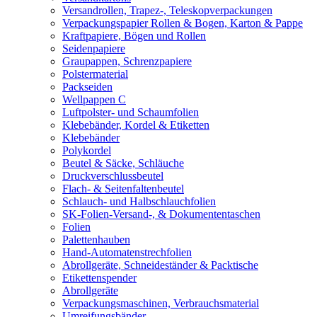
Versandrollen, Trapez-, Teleskopverpackungen
Verpackungspapier Rollen & Bogen, Karton & Pappe
Kraftpapiere, Bögen und Rollen
Seidenpapiere
Graupappen, Schrenzpapiere
Polstermaterial
Packseiden
Wellpappen C
Luftpolster- und Schaumfolien
Klebebänder, Kordel & Etiketten
Klebebänder
Polykordel
Beutel & Säcke, Schläuche
Druckverschlussbeutel
Flach- & Seitenfaltenbeutel
Schlauch- und Halbschlauchfolien
SK-Folien-Versand-, & Dokumententaschen
Folien
Palettenhauben
Hand-Automatenstrechfolien
Abrollgeräte, Schneideständer & Packtische
Etikettenspender
Abrollgeräte
Verpackungsmaschinen, Verbrauchsmaterial
Umreifungsbänder