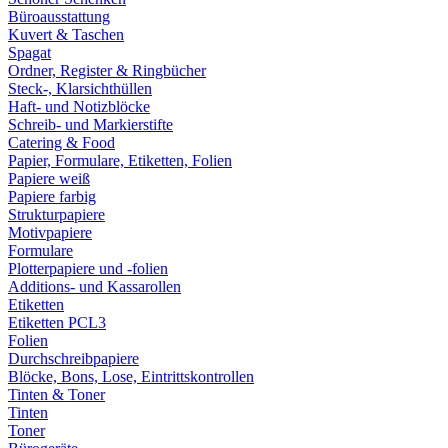
Büroausstattung
Kuvert & Taschen
Spagat
Ordner, Register & Ringbücher
Steck-, Klarsichthüllen
Haft- und Notizblöcke
Schreib- und Markierstifte
Catering & Food
Papier, Formulare, Etiketten, Folien
Papiere weiß
Papiere farbig
Strukturpapiere
Motivpapiere
Formulare
Plotterpapiere und -folien
Additions- und Kassarollen
Etiketten
Etiketten PCL3
Folien
Durchschreibpapiere
Blöcke, Bons, Lose, Eintrittskontrollen
Tinten & Toner
Tinten
Toner