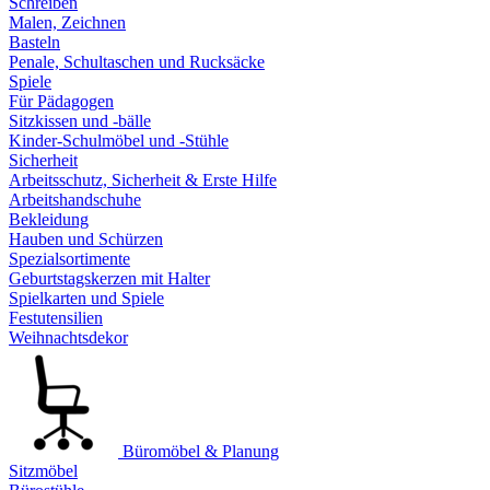
Schreiben
Malen, Zeichnen
Basteln
Penale, Schultaschen und Rucksäcke
Spiele
Für Pädagogen
Sitzkissen und -bälle
Kinder-Schulmöbel und -Stühle
Sicherheit
Arbeitsschutz, Sicherheit & Erste Hilfe
Arbeitshandschuhe
Bekleidung
Hauben und Schürzen
Spezialsortimente
Geburtstagskerzen mit Halter
Spielkarten und Spiele
Festutensilien
Weihnachtsdekor
Büromöbel & Planung
Sitzmöbel