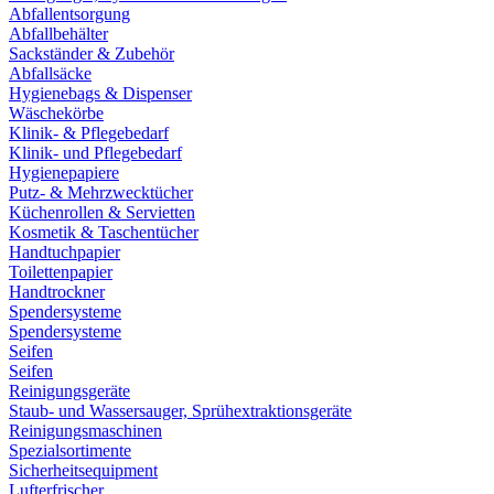
Abfallentsorgung
Abfallbehälter
Sackständer & Zubehör
Abfallsäcke
Hygienebags & Dispenser
Wäschekörbe
Klinik- & Pflegebedarf
Klinik- und Pflegebedarf
Hygienepapiere
Putz- & Mehrzwecktücher
Küchenrollen & Servietten
Kosmetik & Taschentücher
Handtuchpapier
Toilettenpapier
Handtrockner
Spendersysteme
Spendersysteme
Seifen
Seifen
Reinigungsgeräte
Staub- und Wassersauger, Sprühextraktionsgeräte
Reinigungsmaschinen
Spezialsortimente
Sicherheitsequipment
Lufterfrischer