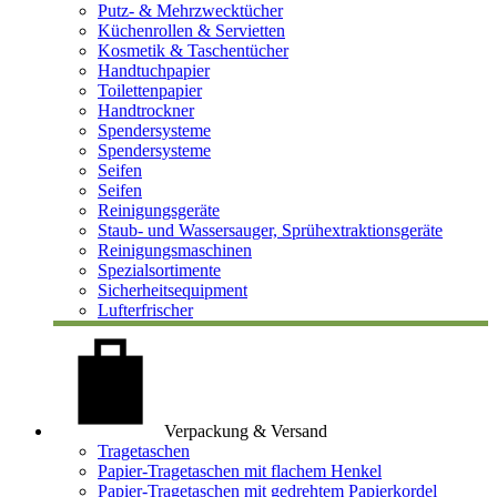
Putz- & Mehrzwecktücher
Küchenrollen & Servietten
Kosmetik & Taschentücher
Handtuchpapier
Toilettenpapier
Handtrockner
Spendersysteme
Spendersysteme
Seifen
Seifen
Reinigungsgeräte
Staub- und Wassersauger, Sprühextraktionsgeräte
Reinigungsmaschinen
Spezialsortimente
Sicherheitsequipment
Lufterfrischer
Verpackung & Versand
Tragetaschen
Papier-Tragetaschen mit flachem Henkel
Papier-Tragetaschen mit gedrehtem Papierkordel