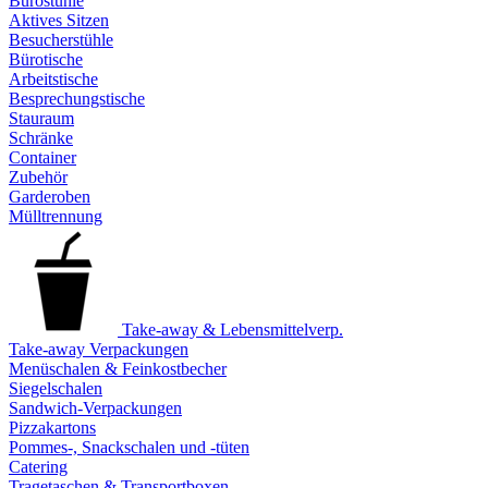
Bürostühle
Aktives Sitzen
Besucherstühle
Bürotische
Arbeitstische
Besprechungstische
Stauraum
Schränke
Container
Zubehör
Garderoben
Mülltrennung
Take-away & Lebensmittelverp.
Take-away Verpackungen
Menüschalen & Feinkostbecher
Siegelschalen
Sandwich-Verpackungen
Pizzakartons
Pommes-, Snackschalen und -tüten
Catering
Tragetaschen & Transportboxen