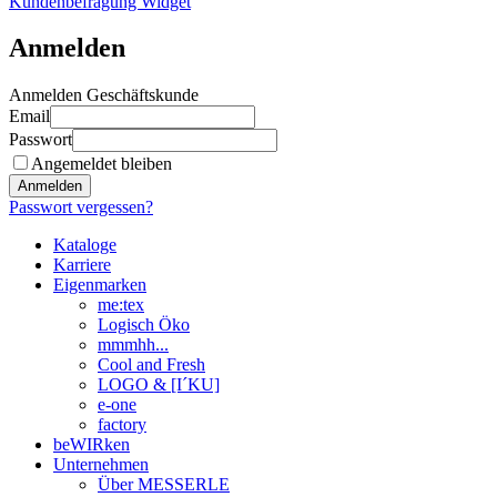
Kundenbefragung Widget
Anmelden
Anmelden Geschäftskunde
Email
Passwort
Angemeldet bleiben
Anmelden
Passwort vergessen?
Kataloge
Karriere
Eigenmarken
me:tex
Logisch Öko
mmmhh...
Cool and Fresh
LOGO & [I´KU]
e-one
factory
beWIRken
Unternehmen
Über MESSERLE