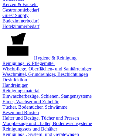
Kerzen & Fackeln
Gastronomiebedarf
Guest Supply
Badezimmerbedarf
Hotelzimmerbedarf
Hygiene & Reinigung
Reinigungs- & Pflegemittel
Wischpflege, Oberflächen- und Sanitärreiniger
Waschmittel, Grundreiniger, Beschichtungen
Desinfektion
Handreiniger
Reinigungsmaterial
Einwascherbezüge, Schienen, Stangensysteme
Eimer, Wachser und Zubehör
Tücher, Bodentücher, Schwämme
Besen und Bürsten
Halter und Bezüge, Tücher und Pressen
Moppbezüge und - halter, Bodenwischsysteme
Reinigungssets und Behälter
Reinigungs-, System- und Gerätewagen