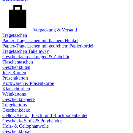
Verpackung & Versand
Tragetaschen
Papier-Tragetaschen mit flachem Henkel
Papier-Tragetaschen mit gedrehtem Papierkordel
Tragetaschen Take-away
Geschenkverpackungen & Zubehör
Flaschentaschen
Geschenktüten
Jute, Rupfen
Präsentkarton
Korbwaren & Präsentkörbe
Klarsichtfolien
Weinkartons
Geschenkpapiere
Tragekartons
Geschenkdeko
Cello-, Kreuz-, Flach- und Blockbodenbeutel
Geschenk- Stoff- & Polybänder
Holz- & Cellophanwolle
Geschenkboxen