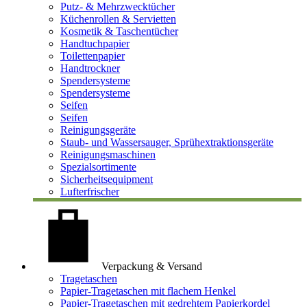
Putz- & Mehrzwecktücher
Küchenrollen & Servietten
Kosmetik & Taschentücher
Handtuchpapier
Toilettenpapier
Handtrockner
Spendersysteme
Spendersysteme
Seifen
Seifen
Reinigungsgeräte
Staub- und Wassersauger, Sprühextraktionsgeräte
Reinigungsmaschinen
Spezialsortimente
Sicherheitsequipment
Lufterfrischer
Verpackung & Versand
Tragetaschen
Papier-Tragetaschen mit flachem Henkel
Papier-Tragetaschen mit gedrehtem Papierkordel