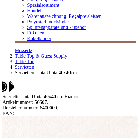
Spezialsortiment
Handel
Warenauszeichnung, Regalpreisleisten
Polyesterbindebänder
Splintenapparate und Zubehör
Etiketten
Kabelbinder
Messerle
Table Top & Guest Supply
Table Top
Servietten
Servietten Tinta Unita 40x40cm
Serviette Tinta Unita 40x40 cm Bianco
Artikelnummer:
50607
,
Herstellernummer:
6400000
,
EAN: