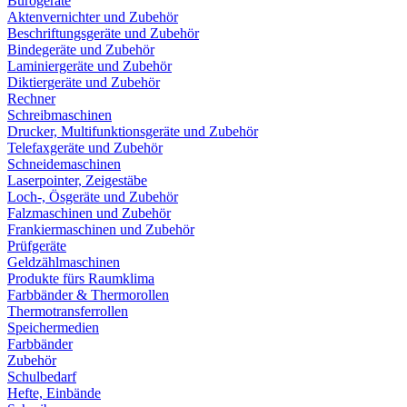
Bürogeräte
Aktenvernichter und Zubehör
Beschriftungsgeräte und Zubehör
Bindegeräte und Zubehör
Laminiergeräte und Zubehör
Diktiergeräte und Zubehör
Rechner
Schreibmaschinen
Drucker, Multifunktionsgeräte und Zubehör
Telefaxgeräte und Zubehör
Schneidemaschinen
Laserpointer, Zeigestäbe
Loch-, Ösgeräte und Zubehör
Falzmaschinen und Zubehör
Frankiermaschinen und Zubehör
Prüfgeräte
Geldzählmaschinen
Produkte fürs Raumklima
Farbbänder & Thermorollen
Thermotransferrollen
Speichermedien
Farbbänder
Zubehör
Schulbedarf
Hefte, Einbände