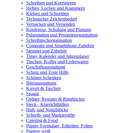
Schreiben und Korrigieren
Heften, Lochen und Klammern
Kleben und Schneiden
Technischer Zeichenbedarf
Verpacken und Versenden
Konferenz, Schulung und Planung
Präsentation und Prospektorganisation
Schreibtischorganisation
Computer und Smartphone Zubehör
Stempel und Zubehör
Timer, Kalender und Jahresplaner
Taschen, Koffer und Lederwaren
Geschäftsausstattung
Schutz und Erste Hilfe
Schöner Schenken
Büroausstattung
Kuvert & Taschen
Spagat
Ordner, Register & Ringbücher
Steck-, Klarsichthüllen
Haft- und Notizblöcke
Schreib- und Markierstifte
Catering & Food
Papier, Formulare, Etiketten, Folien
Papiere weiß