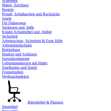
Schreiben
Malen, Zeichnen
Basteln
Penale, Schultaschen und Rucksäcke
Spiele
Für Pädagogen
Sitzkissen und -bälle
Kinder-Schulmöbel und -Stühle
Sicherheit
Arbeitsschutz, Sicherheit & Erste Hilfe
Arbeitshandschuhe
Bekleidung
Hauben und Schürzen
Spezialsortimente
Geburtstagskerzen mit Halter
Spielkarten und Spiele
Festutensilien
Weihnachtsdekor
Büromöbel & Planung
Sitzmöbel