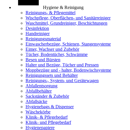
Hygiene & Reinigung
Reinigungs- & Pflegemittel
Wischpflege, Oberflächen- und Sanitärreiniger
Waschmittel, Grundreiniger, Beschichtungen
Desinfektion
Handreiniger
Reinigungsmaterial
Einwascherbezüge, Schienen, Stangensysteme
Eimer, Wachser und Zubehör
Tücher, Bodentücher, Schwämme
Besen und Bürsten
Halter und Bezüge, Tücher und Pressen
Moppbezüge und - halter, Bodenwischsysteme
Reinigungssets und Behälter
Reinigungs-, System- und Gerätewagen
Abfallentsorgung
Abfallbehälter
Sackständer & Zubehör
Abfallsäcke
Hygienebags & Dispenser
Wäschekörbe
Klinik- & Pflegebedarf
Klinik- und Pflegebedarf
Hygienepapiere