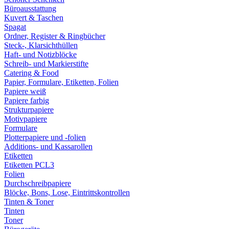
Büroausstattung
Kuvert & Taschen
Spagat
Ordner, Register & Ringbücher
Steck-, Klarsichthüllen
Haft- und Notizblöcke
Schreib- und Markierstifte
Catering & Food
Papier, Formulare, Etiketten, Folien
Papiere weiß
Papiere farbig
Strukturpapiere
Motivpapiere
Formulare
Plotterpapiere und -folien
Additions- und Kassarollen
Etiketten
Etiketten PCL3
Folien
Durchschreibpapiere
Blöcke, Bons, Lose, Eintrittskontrollen
Tinten & Toner
Tinten
Toner