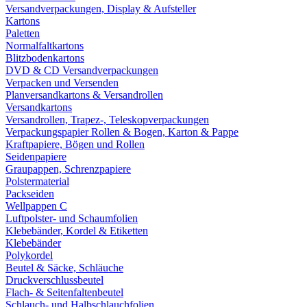
Versandverpackungen, Display & Aufsteller
Kartons
Paletten
Normalfaltkartons
Blitzbodenkartons
DVD & CD Versandverpackungen
Verpacken und Versenden
Planversandkartons & Versandrollen
Versandkartons
Versandrollen, Trapez-, Teleskopverpackungen
Verpackungspapier Rollen & Bogen, Karton & Pappe
Kraftpapiere, Bögen und Rollen
Seidenpapiere
Graupappen, Schrenzpapiere
Polstermaterial
Packseiden
Wellpappen C
Luftpolster- und Schaumfolien
Klebebänder, Kordel & Etiketten
Klebebänder
Polykordel
Beutel & Säcke, Schläuche
Druckverschlussbeutel
Flach- & Seitenfaltenbeutel
Schlauch- und Halbschlauchfolien