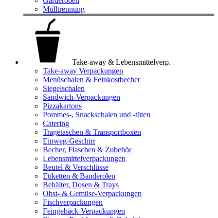
Garderoben
Mülltrennung
Take-away & Lebensmittelverp.
Take-away Verpackungen
Menüschalen & Feinkostbecher
Siegelschalen
Sandwich-Verpackungen
Pizzakartons
Pommes-, Snackschalen und -tüten
Catering
Tragetaschen & Transportboxen
Einweg-Geschirr
Becher, Flaschen & Zubehör
Lebensmittelverpackungen
Beutel & Verschlüsse
Etiketten & Banderolen
Behälter, Dosen & Trays
Obst- & Gemüse-Verpackungen
Fischverpackungen
Feingebäck-Verpackungen