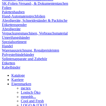
SK-Folien-Versand-, & Dokumententaschen
Folien
Palettenhauben
Hand-Automatenstrechfolien
Abrollgeräte, Schneideständer & Packtische
Etikettenspender
Abrollgeräte
Verpackungsmaschinen, Verbrauchsmaterial
Umreifungsbänder
Spezialsortiment
Handel
Warenauszeichnung, Regalpreisleisten
Polyesterbindebänder
Splintenapparate und Zubehör
Etiketten
Kabelbinder
Kataloge
Karriere
Eigenmarken
me:tex
Logisch Öko
mmmhh...
Cool and Fresh
LOGO & [I´KU]