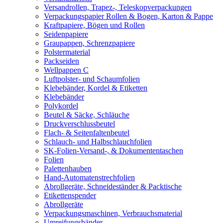
Versandrollen, Trapez-, Teleskopverpackungen
Verpackungspapier Rollen & Bogen, Karton & Pappe
Kraftpapiere, Bögen und Rollen
Seidenpapiere
Graupappen, Schrenzpapiere
Polstermaterial
Packseiden
Wellpappen C
Luftpolster- und Schaumfolien
Klebebänder, Kordel & Etiketten
Klebebänder
Polykordel
Beutel & Säcke, Schläuche
Druckverschlussbeutel
Flach- & Seitenfaltenbeutel
Schlauch- und Halbschlauchfolien
SK-Folien-Versand-, & Dokumententaschen
Folien
Palettenhauben
Hand-Automatenstrechfolien
Abrollgeräte, Schneideständer & Packtische
Etikettenspender
Abrollgeräte
Verpackungsmaschinen, Verbrauchsmaterial
Umreifungsbänder