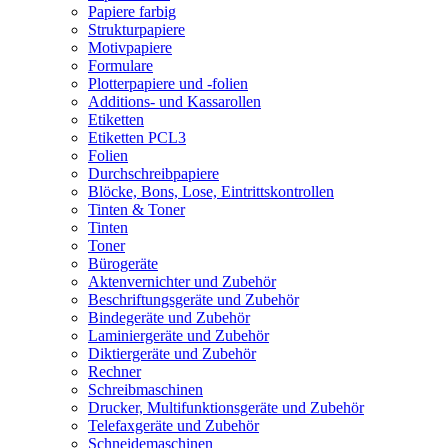
Papiere farbig
Strukturpapiere
Motivpapiere
Formulare
Plotterpapiere und -folien
Additions- und Kassarollen
Etiketten
Etiketten PCL3
Folien
Durchschreibpapiere
Blöcke, Bons, Lose, Eintrittskontrollen
Tinten & Toner
Tinten
Toner
Bürogeräte
Aktenvernichter und Zubehör
Beschriftungsgeräte und Zubehör
Bindegeräte und Zubehör
Laminiergeräte und Zubehör
Diktiergeräte und Zubehör
Rechner
Schreibmaschinen
Drucker, Multifunktionsgeräte und Zubehör
Telefaxgeräte und Zubehör
Schneidemaschinen