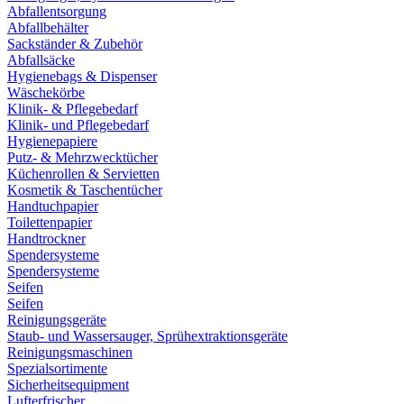
Abfallentsorgung
Abfallbehälter
Sackständer & Zubehör
Abfallsäcke
Hygienebags & Dispenser
Wäschekörbe
Klinik- & Pflegebedarf
Klinik- und Pflegebedarf
Hygienepapiere
Putz- & Mehrzwecktücher
Küchenrollen & Servietten
Kosmetik & Taschentücher
Handtuchpapier
Toilettenpapier
Handtrockner
Spendersysteme
Spendersysteme
Seifen
Seifen
Reinigungsgeräte
Staub- und Wassersauger, Sprühextraktionsgeräte
Reinigungsmaschinen
Spezialsortimente
Sicherheitsequipment
Lufterfrischer