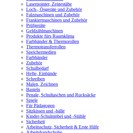
Laserpointer, Zeigestäbe
Loch-, Ösgeräte und Zubehör
Falzmaschinen und Zubehör
Frankiermaschinen und Zubehör
Prüfgeräte
Geldzählmaschinen
Produkte fürs Raumklima
Farbbänder & Thermorollen
Thermotransferrollen
Speichermedien
Farbbänder
Zubehör
Schulbedarf
Hefte, Einbände
Schreiben
Malen, Zeichnen
Basteln
Penale, Schultaschen und Rucksäcke
Spiele
Für Pädagogen
Sitzkissen und -bälle
Kinder-Schulmöbel und -Stühle
Sicherheit
Arbeitsschutz, Sicherheit & Erste Hilfe
Arbeitshandschuhe