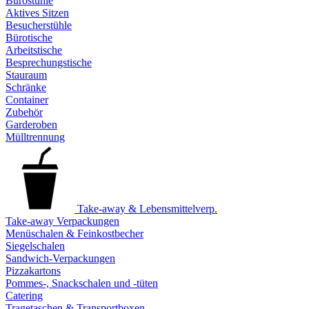
Bürostühle
Aktives Sitzen
Besucherstühle
Bürotische
Arbeitstische
Besprechungstische
Stauraum
Schränke
Container
Zubehör
Garderoben
Mülltrennung
Take-away & Lebensmittelverp.
Take-away Verpackungen
Menüschalen & Feinkostbecher
Siegelschalen
Sandwich-Verpackungen
Pizzakartons
Pommes-, Snackschalen und -tüten
Catering
Tragetaschen & Transportboxen