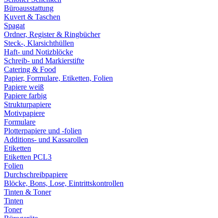
Büroausstattung
Kuvert & Taschen
Spagat
Ordner, Register & Ringbücher
Steck-, Klarsichthüllen
Haft- und Notizblöcke
Schreib- und Markierstifte
Catering & Food
Papier, Formulare, Etiketten, Folien
Papiere weiß
Papiere farbig
Strukturpapiere
Motivpapiere
Formulare
Plotterpapiere und -folien
Additions- und Kassarollen
Etiketten
Etiketten PCL3
Folien
Durchschreibpapiere
Blöcke, Bons, Lose, Eintrittskontrollen
Tinten & Toner
Tinten
Toner