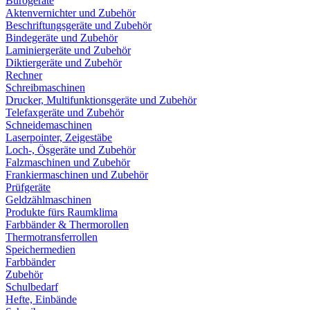
Bürogeräte
Aktenvernichter und Zubehör
Beschriftungsgeräte und Zubehör
Bindegeräte und Zubehör
Laminiergeräte und Zubehör
Diktiergeräte und Zubehör
Rechner
Schreibmaschinen
Drucker, Multifunktionsgeräte und Zubehör
Telefaxgeräte und Zubehör
Schneidemaschinen
Laserpointer, Zeigestäbe
Loch-, Ösgeräte und Zubehör
Falzmaschinen und Zubehör
Frankiermaschinen und Zubehör
Prüfgeräte
Geldzählmaschinen
Produkte fürs Raumklima
Farbbänder & Thermorollen
Thermotransferrollen
Speichermedien
Farbbänder
Zubehör
Schulbedarf
Hefte, Einbände