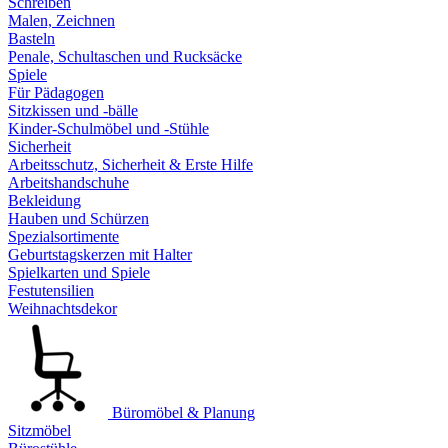
Schreiben
Malen, Zeichnen
Basteln
Penale, Schultaschen und Rucksäcke
Spiele
Für Pädagogen
Sitzkissen und -bälle
Kinder-Schulmöbel und -Stühle
Sicherheit
Arbeitsschutz, Sicherheit & Erste Hilfe
Arbeitshandschuhe
Bekleidung
Hauben und Schürzen
Spezialsortimente
Geburtstagskerzen mit Halter
Spielkarten und Spiele
Festutensilien
Weihnachtsdekor
Büromöbel & Planung
Sitzmöbel