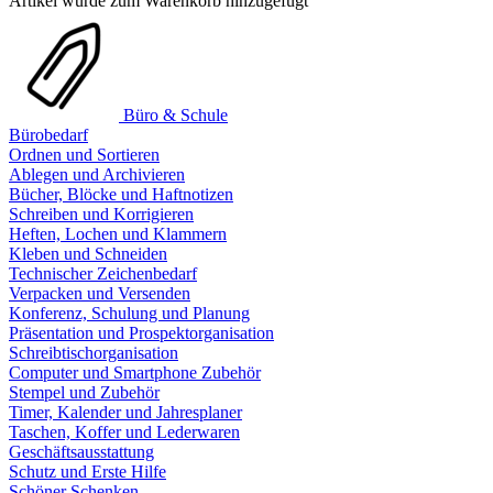
Artikel wurde zum Warenkorb hinzugefügt
Büro & Schule
Bürobedarf
Ordnen und Sortieren
Ablegen und Archivieren
Bücher, Blöcke und Haftnotizen
Schreiben und Korrigieren
Heften, Lochen und Klammern
Kleben und Schneiden
Technischer Zeichenbedarf
Verpacken und Versenden
Konferenz, Schulung und Planung
Präsentation und Prospektorganisation
Schreibtischorganisation
Computer und Smartphone Zubehör
Stempel und Zubehör
Timer, Kalender und Jahresplaner
Taschen, Koffer und Lederwaren
Geschäftsausstattung
Schutz und Erste Hilfe
Schöner Schenken