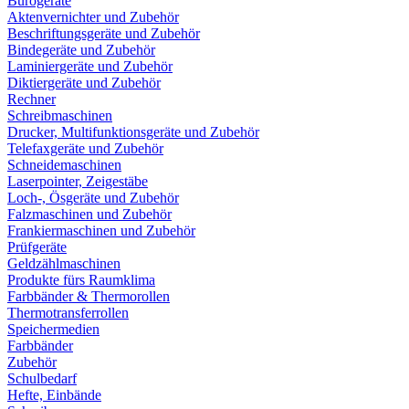
Bürogeräte
Aktenvernichter und Zubehör
Beschriftungsgeräte und Zubehör
Bindegeräte und Zubehör
Laminiergeräte und Zubehör
Diktiergeräte und Zubehör
Rechner
Schreibmaschinen
Drucker, Multifunktionsgeräte und Zubehör
Telefaxgeräte und Zubehör
Schneidemaschinen
Laserpointer, Zeigestäbe
Loch-, Ösgeräte und Zubehör
Falzmaschinen und Zubehör
Frankiermaschinen und Zubehör
Prüfgeräte
Geldzählmaschinen
Produkte fürs Raumklima
Farbbänder & Thermorollen
Thermotransferrollen
Speichermedien
Farbbänder
Zubehör
Schulbedarf
Hefte, Einbände