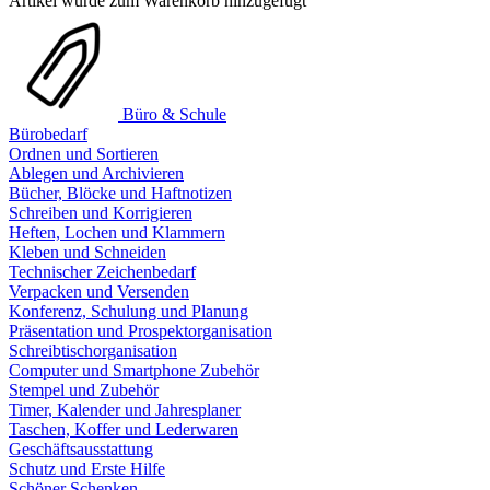
Artikel wurde zum Warenkorb hinzugefügt
Büro & Schule
Bürobedarf
Ordnen und Sortieren
Ablegen und Archivieren
Bücher, Blöcke und Haftnotizen
Schreiben und Korrigieren
Heften, Lochen und Klammern
Kleben und Schneiden
Technischer Zeichenbedarf
Verpacken und Versenden
Konferenz, Schulung und Planung
Präsentation und Prospektorganisation
Schreibtischorganisation
Computer und Smartphone Zubehör
Stempel und Zubehör
Timer, Kalender und Jahresplaner
Taschen, Koffer und Lederwaren
Geschäftsausstattung
Schutz und Erste Hilfe
Schöner Schenken