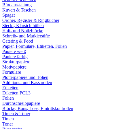
Büroausstattung
Kuvert & Taschen
Spagat
Ordner, Register & Ringbücher
Steck-, Klarsichthüllen
Haft- und Notizblöcke
Schreib- und Markierstifte
Catering & Food
Papier, Formulare, Etiketten, Folien
Papiere weiß
Papiere farbig
Strukturpapiere
Motivpapiere
Formulare
Plotterpapiere und -folien
Additions- und Kassarollen
Etiketten
Etiketten PCL3
Folien
Durchschreibpapiere
Blöcke, Bons, Lose, Eintrittskontrollen
Tinten & Toner
Tinten
Toner