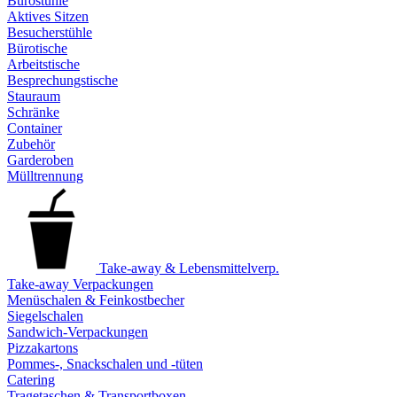
Bürostühle
Aktives Sitzen
Besucherstühle
Bürotische
Arbeitstische
Besprechungstische
Stauraum
Schränke
Container
Zubehör
Garderoben
Mülltrennung
Take-away & Lebensmittelverp.
Take-away Verpackungen
Menüschalen & Feinkostbecher
Siegelschalen
Sandwich-Verpackungen
Pizzakartons
Pommes-, Snackschalen und -tüten
Catering
Tragetaschen & Transportboxen