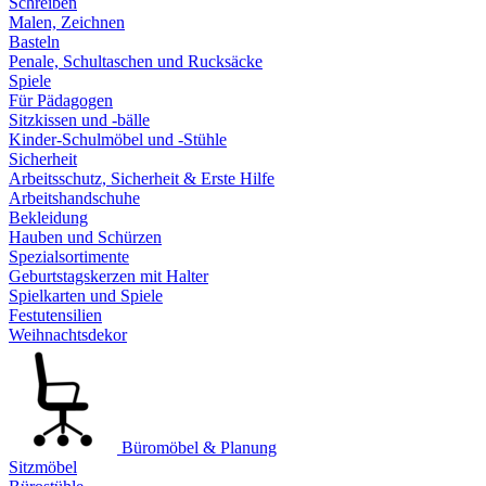
Schreiben
Malen, Zeichnen
Basteln
Penale, Schultaschen und Rucksäcke
Spiele
Für Pädagogen
Sitzkissen und -bälle
Kinder-Schulmöbel und -Stühle
Sicherheit
Arbeitsschutz, Sicherheit & Erste Hilfe
Arbeitshandschuhe
Bekleidung
Hauben und Schürzen
Spezialsortimente
Geburtstagskerzen mit Halter
Spielkarten und Spiele
Festutensilien
Weihnachtsdekor
Büromöbel & Planung
Sitzmöbel