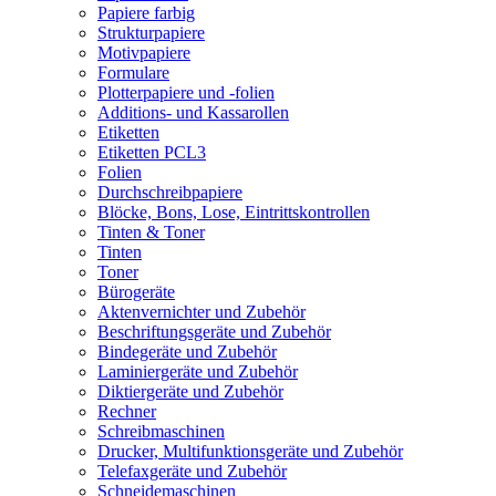
Papiere farbig
Strukturpapiere
Motivpapiere
Formulare
Plotterpapiere und -folien
Additions- und Kassarollen
Etiketten
Etiketten PCL3
Folien
Durchschreibpapiere
Blöcke, Bons, Lose, Eintrittskontrollen
Tinten & Toner
Tinten
Toner
Bürogeräte
Aktenvernichter und Zubehör
Beschriftungsgeräte und Zubehör
Bindegeräte und Zubehör
Laminiergeräte und Zubehör
Diktiergeräte und Zubehör
Rechner
Schreibmaschinen
Drucker, Multifunktionsgeräte und Zubehör
Telefaxgeräte und Zubehör
Schneidemaschinen