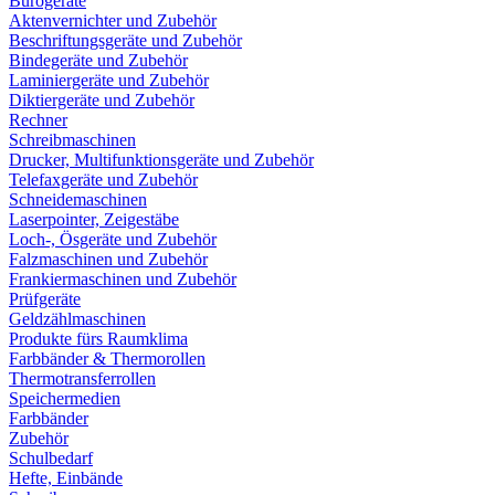
Bürogeräte
Aktenvernichter und Zubehör
Beschriftungsgeräte und Zubehör
Bindegeräte und Zubehör
Laminiergeräte und Zubehör
Diktiergeräte und Zubehör
Rechner
Schreibmaschinen
Drucker, Multifunktionsgeräte und Zubehör
Telefaxgeräte und Zubehör
Schneidemaschinen
Laserpointer, Zeigestäbe
Loch-, Ösgeräte und Zubehör
Falzmaschinen und Zubehör
Frankiermaschinen und Zubehör
Prüfgeräte
Geldzählmaschinen
Produkte fürs Raumklima
Farbbänder & Thermorollen
Thermotransferrollen
Speichermedien
Farbbänder
Zubehör
Schulbedarf
Hefte, Einbände