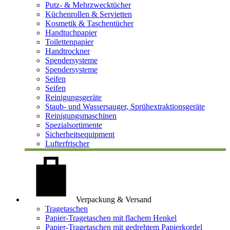
Putz- & Mehrzwecktücher
Küchenrollen & Servietten
Kosmetik & Taschentücher
Handtuchpapier
Toilettenpapier
Handtrockner
Spendersysteme
Spendersysteme
Seifen
Seifen
Reinigungsgeräte
Staub- und Wassersauger, Sprühextraktionsgeräte
Reinigungsmaschinen
Spezialsortimente
Sicherheitsequipment
Lufterfrischer
Verpackung & Versand
Tragetaschen
Papier-Tragetaschen mit flachem Henkel
Papier-Tragetaschen mit gedrehtem Papierkordel