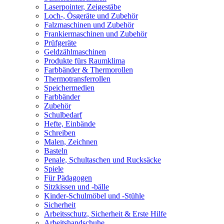
Laserpointer, Zeigestäbe
Loch-, Ösgeräte und Zubehör
Falzmaschinen und Zubehör
Frankiermaschinen und Zubehör
Prüfgeräte
Geldzählmaschinen
Produkte fürs Raumklima
Farbbänder & Thermorollen
Thermotransferrollen
Speichermedien
Farbbänder
Zubehör
Schulbedarf
Hefte, Einbände
Schreiben
Malen, Zeichnen
Basteln
Penale, Schultaschen und Rucksäcke
Spiele
Für Pädagogen
Sitzkissen und -bälle
Kinder-Schulmöbel und -Stühle
Sicherheit
Arbeitsschutz, Sicherheit & Erste Hilfe
Arbeitshandschuhe