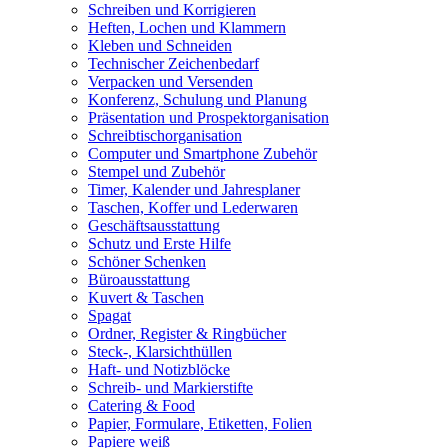
Schreiben und Korrigieren
Heften, Lochen und Klammern
Kleben und Schneiden
Technischer Zeichenbedarf
Verpacken und Versenden
Konferenz, Schulung und Planung
Präsentation und Prospektorganisation
Schreibtischorganisation
Computer und Smartphone Zubehör
Stempel und Zubehör
Timer, Kalender und Jahresplaner
Taschen, Koffer und Lederwaren
Geschäftsausstattung
Schutz und Erste Hilfe
Schöner Schenken
Büroausstattung
Kuvert & Taschen
Spagat
Ordner, Register & Ringbücher
Steck-, Klarsichthüllen
Haft- und Notizblöcke
Schreib- und Markierstifte
Catering & Food
Papier, Formulare, Etiketten, Folien
Papiere weiß