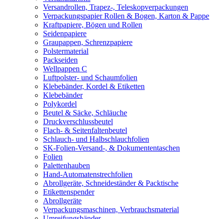
Versandrollen, Trapez-, Teleskopverpackungen
Verpackungspapier Rollen & Bogen, Karton & Pappe
Kraftpapiere, Bögen und Rollen
Seidenpapiere
Graupappen, Schrenzpapiere
Polstermaterial
Packseiden
Wellpappen C
Luftpolster- und Schaumfolien
Klebebänder, Kordel & Etiketten
Klebebänder
Polykordel
Beutel & Säcke, Schläuche
Druckverschlussbeutel
Flach- & Seitenfaltenbeutel
Schlauch- und Halbschlauchfolien
SK-Folien-Versand-, & Dokumententaschen
Folien
Palettenhauben
Hand-Automatenstrechfolien
Abrollgeräte, Schneideständer & Packtische
Etikettenspender
Abrollgeräte
Verpackungsmaschinen, Verbrauchsmaterial
Umreifungsbänder