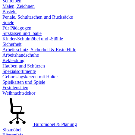
Schreiben
Malen, Zeichnen
Basteln
Penale, Schultaschen und Rucksäcke
Spiele
Für Pädagogen
Sitzkissen und -bälle
Kinder-Schulmöbel und -Stühle
Sicherheit
Arbeitsschutz, Sicherheit & Erste Hilfe
Arbeitshandschuhe
Bekleidung
Hauben und Schürzen
Spezialsortimente
Geburtstagskerzen mit Halter
Spielkarten und Spiele
Festutensilien
Weihnachtsdekor
Büromöbel & Planung
Sitzmöbel