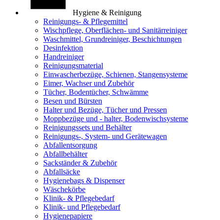
Hygiene & Reinigung
Reinigungs- & Pflegemittel
Wischpflege, Oberflächen- und Sanitärreiniger
Waschmittel, Grundreiniger, Beschichtungen
Desinfektion
Handreiniger
Reinigungsmaterial
Einwascherbezüge, Schienen, Stangensysteme
Eimer, Wachser und Zubehör
Tücher, Bodentücher, Schwämme
Besen und Bürsten
Halter und Bezüge, Tücher und Pressen
Moppbezüge und - halter, Bodenwischsysteme
Reinigungssets und Behälter
Reinigungs-, System- und Gerätewagen
Abfallentsorgung
Abfallbehälter
Sackständer & Zubehör
Abfallsäcke
Hygienebags & Dispenser
Wäschekörbe
Klinik- & Pflegebedarf
Klinik- und Pflegebedarf
Hygienepapiere