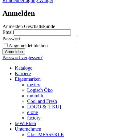
Kundenbefragung Widget
Anmelden
Anmelden Geschäftskunde
Email
Passwort
Angemeldet bleiben
Anmelden
Passwort vergessen?
Kataloge
Karriere
Eigenmarken
me:tex
Logisch Öko
mmmhh...
Cool and Fresh
LOGO & [I´KU]
e-one
factory
beWIRken
Unternehmen
Über MESSERLE