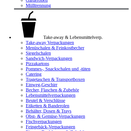
Garderoben
Mülltrennung
Take-away & Lebensmittelverp.
Take-away Verpackungen
Menüschalen & Feinkostbecher
Siegelschalen
Sandwich-Verpackungen
Pizzakartons
Pommes-, Snackschalen und -tüten
Catering
Tragetaschen & Transportboxen
Einweg-Geschirr
Becher, Flaschen & Zubehör
Lebensmittelverpackungen
Beutel & Verschlüsse
Etiketten & Banderolen
Behälter, Dosen & Trays
Obst- & Gemüse-Verpackungen
Fischverpackungen
Feingebäck-Verpackungen