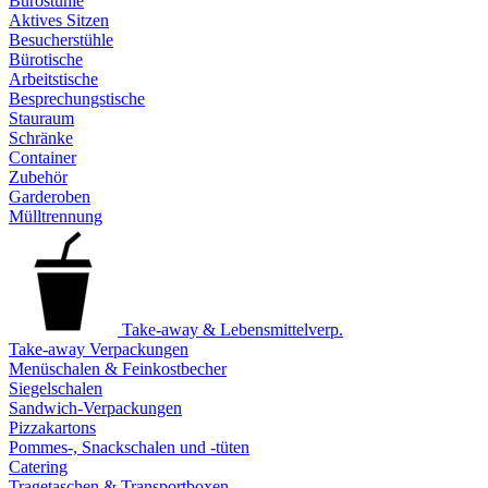
Bürostühle
Aktives Sitzen
Besucherstühle
Bürotische
Arbeitstische
Besprechungstische
Stauraum
Schränke
Container
Zubehör
Garderoben
Mülltrennung
Take-away & Lebensmittelverp.
Take-away Verpackungen
Menüschalen & Feinkostbecher
Siegelschalen
Sandwich-Verpackungen
Pizzakartons
Pommes-, Snackschalen und -tüten
Catering
Tragetaschen & Transportboxen