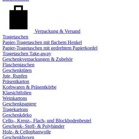
Verpackung & Versand
Tragetaschen
Papier-Tragetaschen mit flachem Henkel
Papier-Tragetaschen mit gedrehtem Papierkordel
Tragetaschen Take-away
Geschenkverpackungen & Zubehör
Flaschentaschen
Geschenktüten
Jute, Rupfen
Präsentkarton
Korbwaren & Präsentkörbe
Klarsichtfolien
Weinkartons
Geschenkpapiere
Tragekartons
Geschenkdeko
Cello-, Kreuz-, Flach- und Blockbodenbeutel
Geschenk- Stoff- & Polybänder
Holz- & Cellophanwolle
Geschenkboxen