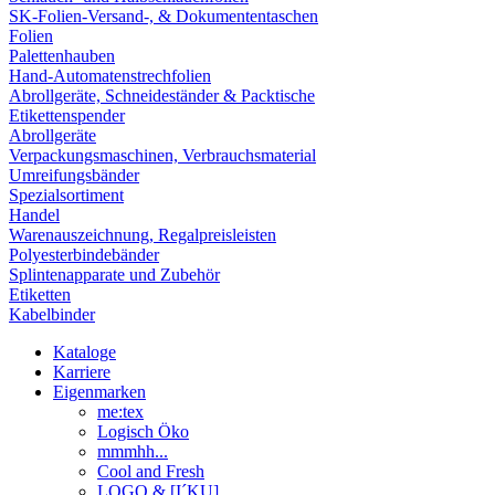
SK-Folien-Versand-, & Dokumententaschen
Folien
Palettenhauben
Hand-Automatenstrechfolien
Abrollgeräte, Schneideständer & Packtische
Etikettenspender
Abrollgeräte
Verpackungsmaschinen, Verbrauchsmaterial
Umreifungsbänder
Spezialsortiment
Handel
Warenauszeichnung, Regalpreisleisten
Polyesterbindebänder
Splintenapparate und Zubehör
Etiketten
Kabelbinder
Kataloge
Karriere
Eigenmarken
me:tex
Logisch Öko
mmmhh...
Cool and Fresh
LOGO & [I´KU]