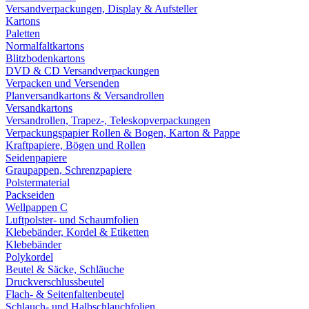
Versandverpackungen, Display & Aufsteller
Kartons
Paletten
Normalfaltkartons
Blitzbodenkartons
DVD & CD Versandverpackungen
Verpacken und Versenden
Planversandkartons & Versandrollen
Versandkartons
Versandrollen, Trapez-, Teleskopverpackungen
Verpackungspapier Rollen & Bogen, Karton & Pappe
Kraftpapiere, Bögen und Rollen
Seidenpapiere
Graupappen, Schrenzpapiere
Polstermaterial
Packseiden
Wellpappen C
Luftpolster- und Schaumfolien
Klebebänder, Kordel & Etiketten
Klebebänder
Polykordel
Beutel & Säcke, Schläuche
Druckverschlussbeutel
Flach- & Seitenfaltenbeutel
Schlauch- und Halbschlauchfolien