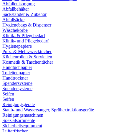
Abfallentsorgung
Abfallbehälter
Sackständer & Zubehör
Abfallsäcke
Hygienebags & Dispenser
Wäschekörbe
Klinik- & Pflegebedarf
Klinik- und Pflegebedarf
Hygienepapiere
Putz- & Mehrzwecktücher
Küchenrollen & Servietten
Kosmetik & Taschentücher
Handtuchpapier
Toilettenpapier
Handtrockner
Spendersysteme
Spendersysteme
Seifen
Seifen
Reinigungsgeräte
Staub- und Wassersauger, Sprühextraktionsgeräte
Reinigungsmaschinen
Spezialsortimente
Sicherheitsequipment
Lufterfrischer