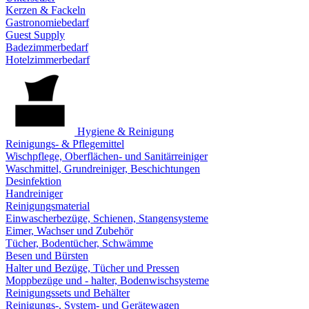
Kerzen & Fackeln
Gastronomiebedarf
Guest Supply
Badezimmerbedarf
Hotelzimmerbedarf
Hygiene & Reinigung
Reinigungs- & Pflegemittel
Wischpflege, Oberflächen- und Sanitärreiniger
Waschmittel, Grundreiniger, Beschichtungen
Desinfektion
Handreiniger
Reinigungsmaterial
Einwascherbezüge, Schienen, Stangensysteme
Eimer, Wachser und Zubehör
Tücher, Bodentücher, Schwämme
Besen und Bürsten
Halter und Bezüge, Tücher und Pressen
Moppbezüge und - halter, Bodenwischsysteme
Reinigungssets und Behälter
Reinigungs-, System- und Gerätewagen