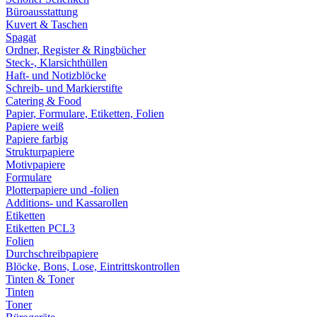
Büroausstattung
Kuvert & Taschen
Spagat
Ordner, Register & Ringbücher
Steck-, Klarsichthüllen
Haft- und Notizblöcke
Schreib- und Markierstifte
Catering & Food
Papier, Formulare, Etiketten, Folien
Papiere weiß
Papiere farbig
Strukturpapiere
Motivpapiere
Formulare
Plotterpapiere und -folien
Additions- und Kassarollen
Etiketten
Etiketten PCL3
Folien
Durchschreibpapiere
Blöcke, Bons, Lose, Eintrittskontrollen
Tinten & Toner
Tinten
Toner