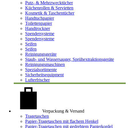
Putz- & Mehrzwecktücher
Küchenrollen & Servietten
Kosmetik & Taschentücher
Handtuchpapier
Toilettenpapier
Handtrockner
Spendersysteme
Spendersysteme
Seifen
Seifen
Reinigungsgeräte
Staub- und Wassersauger, Sprühextraktionsgeräte
Reinigungsmaschinen
Spezialsortimente
Sicherheitsequipment
Lufterfrischer
Verpackung & Versand
Tragetaschen
Papier-Tragetaschen mit flachem Henkel
Papier-Tragetaschen mit gedrehtem Papierkordel