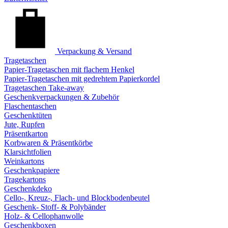
Verpackung & Versand
Tragetaschen
Papier-Tragetaschen mit flachem Henkel
Papier-Tragetaschen mit gedrehtem Papierkordel
Tragetaschen Take-away
Geschenkverpackungen & Zubehör
Flaschentaschen
Geschenktüten
Jute, Rupfen
Präsentkarton
Korbwaren & Präsentkörbe
Klarsichtfolien
Weinkartons
Geschenkpapiere
Tragekartons
Geschenkdeko
Cello-, Kreuz-, Flach- und Blockbodenbeutel
Geschenk- Stoff- & Polybänder
Holz- & Cellophanwolle
Geschenkboxen