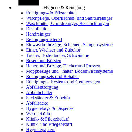
Hygiene & Reinigung
Reinigungs- & Pflegemittel
Wischpflege, Oberflächen- und Sanitärreiniger
Waschmittel, Grundreiniger, Beschichtungen
Desinfektion
Handreiniger
Reinigungsmaterial
Einwascherbezüge, Schienen, Stangensysteme
Eimer, Wachser und Zubehör
Tücher, Bodentücher, Schwämme
Besen und Bürsten
Halter und Bezüge, Tücher und Pressen
Moppbezüge und - halter, Bodenwischsysteme
Reinigungssets und Behälter
Reinigungs-, System- und Gerätewagen
Abfallentsorgung
Abfallbehälter
Sackständer & Zubehör
Abfallsäcke
Hygienebags & Dispenser
Wäschekörbe
Klinik- & Pflegebedarf
Klinik- und Pflegebedarf
Hygienepapiere