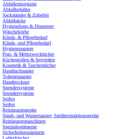
Abfallentsorgung
Abfallbehälter
Sackständer & Zubehör
Abfallsäcke
Hygienebags & Dispenser
Wäschekörbe
Klinik- & Pflegebedarf
Klinik- und Pflegebedarf
Hygienepapiere
Putz- & Mehrzwecktücher
Küchenrollen & Servietten
Kosmetik & Taschentücher
Handtuchpapier
Toilettenpapier
Handtrockner
Spendersysteme
Spendersysteme
Seifen
Seifen
Reinigungsgeräte
Staub- und Wassersauger, Sprühextraktionsgeräte
Reinigungsmaschinen
Spezialsortimente
Sicherheitsequipment
Lufterfrischer