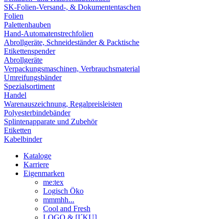
SK-Folien-Versand-, & Dokumententaschen
Folien
Palettenhauben
Hand-Automatenstrechfolien
Abrollgeräte, Schneideständer & Packtische
Etikettenspender
Abrollgeräte
Verpackungsmaschinen, Verbrauchsmaterial
Umreifungsbänder
Spezialsortiment
Handel
Warenauszeichnung, Regalpreisleisten
Polyesterbindebänder
Splintenapparate und Zubehör
Etiketten
Kabelbinder
Kataloge
Karriere
Eigenmarken
me:tex
Logisch Öko
mmmhh...
Cool and Fresh
LOGO & [I´KU]