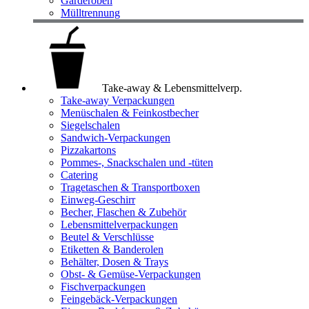
Garderoben
Mülltrennung
Take-away & Lebensmittelverp.
Take-away Verpackungen
Menüschalen & Feinkostbecher
Siegelschalen
Sandwich-Verpackungen
Pizzakartons
Pommes-, Snackschalen und -tüten
Catering
Tragetaschen & Transportboxen
Einweg-Geschirr
Becher, Flaschen & Zubehör
Lebensmittelverpackungen
Beutel & Verschlüsse
Etiketten & Banderolen
Behälter, Dosen & Trays
Obst- & Gemüse-Verpackungen
Fischverpackungen
Feingebäck-Verpackungen