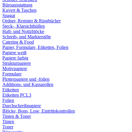
Büroausstattung
Kuvert & Taschen
Spagat
Ordner, Register & Ringbücher
Steck-, Klarsichthüllen
Haft- und Notizblöcke
Schreib- und Markierstifte
Catering & Food
Papier, Formulare, Etiketten, Folien
Papiere weiß
Papiere farbig
Strukturpapiere
Motivpapiere
Formulare
Plotterpapiere und -folien
Additions- und Kassarollen
Etiketten
Etiketten PCL3
Folien
Durchschreibpapiere
Blöcke, Bons, Lose, Eintrittskontrollen
Tinten & Toner
Tinten
Toner