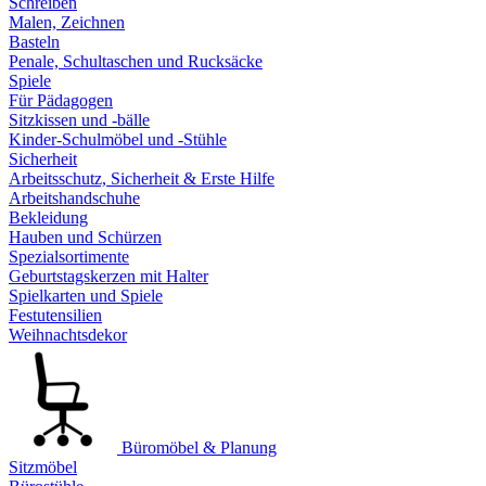
Schreiben
Malen, Zeichnen
Basteln
Penale, Schultaschen und Rucksäcke
Spiele
Für Pädagogen
Sitzkissen und -bälle
Kinder-Schulmöbel und -Stühle
Sicherheit
Arbeitsschutz, Sicherheit & Erste Hilfe
Arbeitshandschuhe
Bekleidung
Hauben und Schürzen
Spezialsortimente
Geburtstagskerzen mit Halter
Spielkarten und Spiele
Festutensilien
Weihnachtsdekor
Büromöbel & Planung
Sitzmöbel