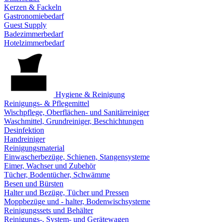
Kerzen & Fackeln
Gastronomiebedarf
Guest Supply
Badezimmerbedarf
Hotelzimmerbedarf
Hygiene & Reinigung
Reinigungs- & Pflegemittel
Wischpflege, Oberflächen- und Sanitärreiniger
Waschmittel, Grundreiniger, Beschichtungen
Desinfektion
Handreiniger
Reinigungsmaterial
Einwascherbezüge, Schienen, Stangensysteme
Eimer, Wachser und Zubehör
Tücher, Bodentücher, Schwämme
Besen und Bürsten
Halter und Bezüge, Tücher und Pressen
Moppbezüge und - halter, Bodenwischsysteme
Reinigungssets und Behälter
Reinigungs-, System- und Gerätewagen