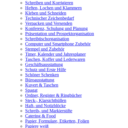
Schreiben und Korrigieren
Heften, Lochen und Klammern
Kleben und Schneiden
Technischer Zeichenbedarf
Verpacken und Versenden
Konferenz, Schulung und Planung
Präsentation und Prospektorganisation
Schreibtischorganisation
Computer und Smartphone Zubehör
Stempel und Zubehör
Timer, Kalender und Jahresplaner
Taschen, Koffer und Lederwaren
Geschäftsausstattung
Schutz und Erste Hilfe
Schöner Schenken
Büroausstattung
Kuvert & Taschen
Spagat
Ordner, Register & Ringbücher
Steck-, Klarsichthüllen
Haft- und Notizblöcke
Schreib- und Markierstifte
Catering & Food
Papier, Formulare, Etiketten, Folien
Papiere weiß