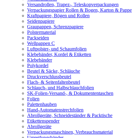
Versandrollen, Trapez-, Teleskopverpackungen
Verpackungspapier Rollen & Bogen, Karton & Pappe
Kraftpapiere, Bögen und Rollen
Seidenpapiere
Graupappen, Schrenzpapiere
Polstermaterial
Packseiden
Wellpappen C
Luftpolster- und Schaumfolien
Klebebänder, Kordel & Etiketten
Klebebänder
Polykordel
Beutel & Säcke, Schläuche
Druckverschlussbeutel
Flach- & Seitenfaltenbeutel
Schlauch- und Halbschlauchfolien
SK-Folien-Versand-, & Dokumententaschen
Folien
Palettenhauben
Hand-Automatenstrechfolien
Abrollgeräte, Schneideständer & Packtische
Etikettenspender
Abrollgeräte
Verpackungsmaschinen, Verbrauchsmaterial
Umreifungsbänder