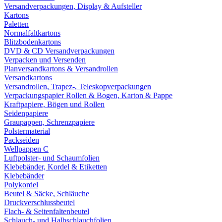
Versandverpackungen, Display & Aufsteller
Kartons
Paletten
Normalfaltkartons
Blitzbodenkartons
DVD & CD Versandverpackungen
Verpacken und Versenden
Planversandkartons & Versandrollen
Versandkartons
Versandrollen, Trapez-, Teleskopverpackungen
Verpackungspapier Rollen & Bogen, Karton & Pappe
Kraftpapiere, Bögen und Rollen
Seidenpapiere
Graupappen, Schrenzpapiere
Polstermaterial
Packseiden
Wellpappen C
Luftpolster- und Schaumfolien
Klebebänder, Kordel & Etiketten
Klebebänder
Polykordel
Beutel & Säcke, Schläuche
Druckverschlussbeutel
Flach- & Seitenfaltenbeutel
Schlauch- und Halbschlauchfolien