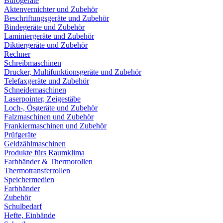
Bürogeräte
Aktenvernichter und Zubehör
Beschriftungsgeräte und Zubehör
Bindegeräte und Zubehör
Laminiergeräte und Zubehör
Diktiergeräte und Zubehör
Rechner
Schreibmaschinen
Drucker, Multifunktionsgeräte und Zubehör
Telefaxgeräte und Zubehör
Schneidemaschinen
Laserpointer, Zeigestäbe
Loch-, Ösgeräte und Zubehör
Falzmaschinen und Zubehör
Frankiermaschinen und Zubehör
Prüfgeräte
Geldzählmaschinen
Produkte fürs Raumklima
Farbbänder & Thermorollen
Thermotransferrollen
Speichermedien
Farbbänder
Zubehör
Schulbedarf
Hefte, Einbände