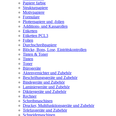
Papiere farbig
Strukturpapiere
Motivpapiere
Formulare
Plotterpapiere und -folien
Additions- und Kassarollen
Etiketten
Etiketten PCL3
Folien
Durchschreibpapiere
Blöcke, Bons, Lose, Eintrittskontrollen
Tinten & Toner
Tinten
Toner
Bürogeräte
Aktenvernichter und Zubehör
Beschriftungsgeräte und Zubehör
Bindegeräte und Zubehör
Laminiergeräte und Zubehör
Diktiergeräte und Zubehör
Rechner
Schreibmaschinen
Drucker, Multifunktionsgeräte und Zubehör
Telefaxgeräte und Zubehör
Schneidemaschinen