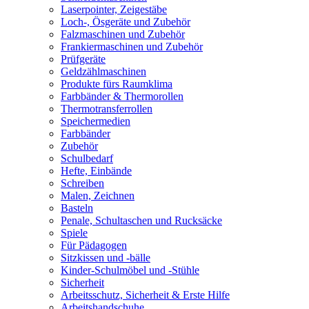
Laserpointer, Zeigestäbe
Loch-, Ösgeräte und Zubehör
Falzmaschinen und Zubehör
Frankiermaschinen und Zubehör
Prüfgeräte
Geldzählmaschinen
Produkte fürs Raumklima
Farbbänder & Thermorollen
Thermotransferrollen
Speichermedien
Farbbänder
Zubehör
Schulbedarf
Hefte, Einbände
Schreiben
Malen, Zeichnen
Basteln
Penale, Schultaschen und Rucksäcke
Spiele
Für Pädagogen
Sitzkissen und -bälle
Kinder-Schulmöbel und -Stühle
Sicherheit
Arbeitsschutz, Sicherheit & Erste Hilfe
Arbeitshandschuhe