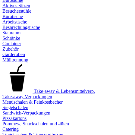
Bürostühle
Aktives Sitzen
Besucherstühle
Bürotische
Arbeitstische
Besprechungstische
Stauraum
Schränke
Container
Zubehör
Garderoben
Mülltrennung
Take-away & Lebensmittelverp.
Take-away Verpackungen
Menüschalen & Feinkostbecher
Siegelschalen
Sandwich-Verpackungen
Pizzakartons
Pommes-, Snackschalen und -tüten
Catering
Tragetaschen & Transportboxen