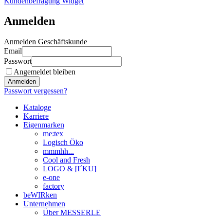
Kundenbefragung Widget
Anmelden
Anmelden Geschäftskunde
Email
Passwort
Angemeldet bleiben
Anmelden
Passwort vergessen?
Kataloge
Karriere
Eigenmarken
me:tex
Logisch Öko
mmmhh...
Cool and Fresh
LOGO & [I´KU]
e-one
factory
beWIRken
Unternehmen
Über MESSERLE