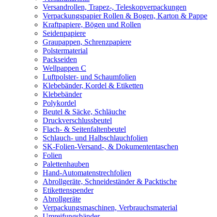
Versandrollen, Trapez-, Teleskopverpackungen
Verpackungspapier Rollen & Bogen, Karton & Pappe
Kraftpapiere, Bögen und Rollen
Seidenpapiere
Graupappen, Schrenzpapiere
Polstermaterial
Packseiden
Wellpappen C
Luftpolster- und Schaumfolien
Klebebänder, Kordel & Etiketten
Klebebänder
Polykordel
Beutel & Säcke, Schläuche
Druckverschlussbeutel
Flach- & Seitenfaltenbeutel
Schlauch- und Halbschlauchfolien
SK-Folien-Versand-, & Dokumententaschen
Folien
Palettenhauben
Hand-Automatenstrechfolien
Abrollgeräte, Schneideständer & Packtische
Etikettenspender
Abrollgeräte
Verpackungsmaschinen, Verbrauchsmaterial
Umreifungsbänder