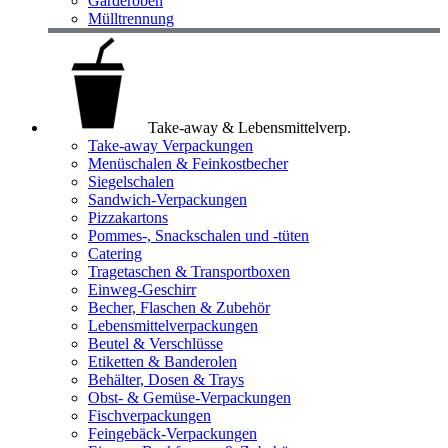
Garderoben
Mülltrennung
Take-away & Lebensmittelverp.
Take-away Verpackungen
Menüschalen & Feinkostbecher
Siegelschalen
Sandwich-Verpackungen
Pizzakartons
Pommes-, Snackschalen und -tüten
Catering
Tragetaschen & Transportboxen
Einweg-Geschirr
Becher, Flaschen & Zubehör
Lebensmittelverpackungen
Beutel & Verschlüsse
Etiketten & Banderolen
Behälter, Dosen & Trays
Obst- & Gemüse-Verpackungen
Fischverpackungen
Feingebäck-Verpackungen