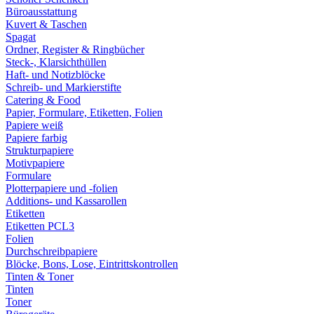
Büroausstattung
Kuvert & Taschen
Spagat
Ordner, Register & Ringbücher
Steck-, Klarsichthüllen
Haft- und Notizblöcke
Schreib- und Markierstifte
Catering & Food
Papier, Formulare, Etiketten, Folien
Papiere weiß
Papiere farbig
Strukturpapiere
Motivpapiere
Formulare
Plotterpapiere und -folien
Additions- und Kassarollen
Etiketten
Etiketten PCL3
Folien
Durchschreibpapiere
Blöcke, Bons, Lose, Eintrittskontrollen
Tinten & Toner
Tinten
Toner