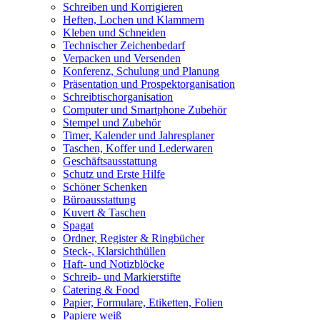
Schreiben und Korrigieren
Heften, Lochen und Klammern
Kleben und Schneiden
Technischer Zeichenbedarf
Verpacken und Versenden
Konferenz, Schulung und Planung
Präsentation und Prospektorganisation
Schreibtischorganisation
Computer und Smartphone Zubehör
Stempel und Zubehör
Timer, Kalender und Jahresplaner
Taschen, Koffer und Lederwaren
Geschäftsausstattung
Schutz und Erste Hilfe
Schöner Schenken
Büroausstattung
Kuvert & Taschen
Spagat
Ordner, Register & Ringbücher
Steck-, Klarsichthüllen
Haft- und Notizblöcke
Schreib- und Markierstifte
Catering & Food
Papier, Formulare, Etiketten, Folien
Papiere weiß