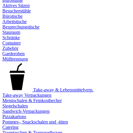
Bürostühle
Aktives Sitzen
Besucherstühle
Bürotische
Arbeitstische
Besprechungstische
Stauraum
Schränke
Container
Zubehör
Garderoben
Mülltrennung
Take-away & Lebensmittelverp.
Take-away Verpackungen
Menüschalen & Feinkostbecher
Siegelschalen
Sandwich-Verpackungen
Pizzakartons
Pommes-, Snackschalen und -tüten
Catering
Tragetaschen & Transportboxen