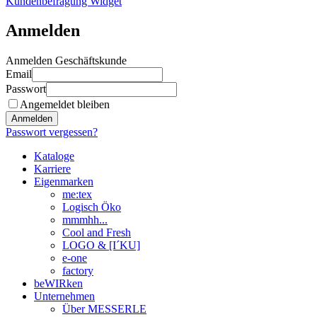
Kundenbefragung Widget
Anmelden
Anmelden Geschäftskunde
Email
Passwort
Angemeldet bleiben
Anmelden
Passwort vergessen?
Kataloge
Karriere
Eigenmarken
me:tex
Logisch Öko
mmmhh...
Cool and Fresh
LOGO & [I´KU]
e-one
factory
beWIRken
Unternehmen
Über MESSERLE