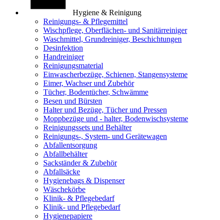
Hygiene & Reinigung
Reinigungs- & Pflegemittel
Wischpflege, Oberflächen- und Sanitärreiniger
Waschmittel, Grundreiniger, Beschichtungen
Desinfektion
Handreiniger
Reinigungsmaterial
Einwascherbezüge, Schienen, Stangensysteme
Eimer, Wachser und Zubehör
Tücher, Bodentücher, Schwämme
Besen und Bürsten
Halter und Bezüge, Tücher und Pressen
Moppbezüge und - halter, Bodenwischsysteme
Reinigungssets und Behälter
Reinigungs-, System- und Gerätewagen
Abfallentsorgung
Abfallbehälter
Sackständer & Zubehör
Abfallsäcke
Hygienebags & Dispenser
Wäschekörbe
Klinik- & Pflegebedarf
Klinik- und Pflegebedarf
Hygienepapiere