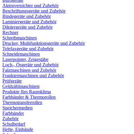
Bürogeräte
Aktenvernichter und Zubehör
Beschriftungsgeräte und Zubehör
Bindegeräte und Zubehör
Laminiergeräte und Zubehör
Diktiergeräte und Zubehör
Rechner
Schreibmaschinen
Drucker, Multifunktionsgeräte und Zubehör
Telefaxgeräte und Zubehör
Schneidemaschinen
Laserpointer, Zeigestäbe
Loch-, Ösgeräte und Zubehör
Falzmaschinen und Zubehör
Frankiermaschinen und Zubehör
Prüfgeräte
Geldzählmaschinen
Produkte fürs Raumklima
Farbbänder & Thermorollen
Thermotransferrollen
Speichermedien
Farbbänder
Zubehör
Schulbedarf
Hefte, Einbände