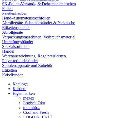
SK-Folien-Versand-, & Dokumententaschen
Folien
Palettenhauben
Hand-Automatenstrechfolien
Abrollgeräte, Schneideständer & Packtische
Etikettenspender
Abrollgeräte
Verpackungsmaschinen, Verbrauchsmaterial
Umreifungsbänder
Spezialsortiment
Handel
Warenauszeichnung, Regalpreisleisten
Polyesterbindebänder
Splintenapparate und Zubehör
Etiketten
Kabelbinder
Kataloge
Karriere
Eigenmarken
me:tex
Logisch Öko
mmmhh...
Cool and Fresh
LOGO & [I´KU]