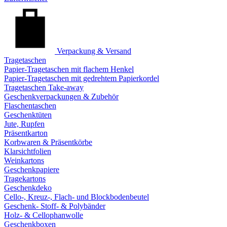
Verpackung & Versand
Tragetaschen
Papier-Tragetaschen mit flachem Henkel
Papier-Tragetaschen mit gedrehtem Papierkordel
Tragetaschen Take-away
Geschenkverpackungen & Zubehör
Flaschentaschen
Geschenktüten
Jute, Rupfen
Präsentkarton
Korbwaren & Präsentkörbe
Klarsichtfolien
Weinkartons
Geschenkpapiere
Tragekartons
Geschenkdeko
Cello-, Kreuz-, Flach- und Blockbodenbeutel
Geschenk- Stoff- & Polybänder
Holz- & Cellophanwolle
Geschenkboxen