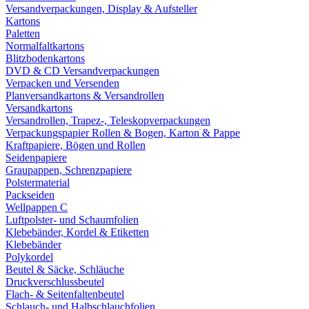
Versandverpackungen, Display & Aufsteller
Kartons
Paletten
Normalfaltkartons
Blitzbodenkartons
DVD & CD Versandverpackungen
Verpacken und Versenden
Planversandkartons & Versandrollen
Versandkartons
Versandrollen, Trapez-, Teleskopverpackungen
Verpackungspapier Rollen & Bogen, Karton & Pappe
Kraftpapiere, Bögen und Rollen
Seidenpapiere
Graupappen, Schrenzpapiere
Polstermaterial
Packseiden
Wellpappen C
Luftpolster- und Schaumfolien
Klebebänder, Kordel & Etiketten
Klebebänder
Polykordel
Beutel & Säcke, Schläuche
Druckverschlussbeutel
Flach- & Seitenfaltenbeutel
Schlauch- und Halbschlauchfolien