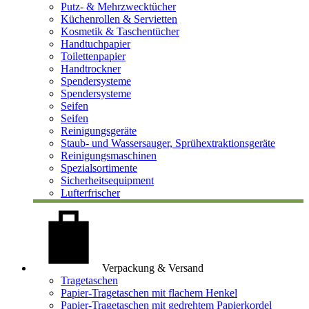
Putz- & Mehrzwecktücher
Küchenrollen & Servietten
Kosmetik & Taschentücher
Handtuchpapier
Toilettenpapier
Handtrockner
Spendersysteme
Spendersysteme
Seifen
Seifen
Reinigungsgeräte
Staub- und Wassersauger, Sprühextraktionsgeräte
Reinigungsmaschinen
Spezialsortimente
Sicherheitsequipment
Lufterfrischer
Verpackung & Versand
Tragetaschen
Papier-Tragetaschen mit flachem Henkel
Papier-Tragetaschen mit gedrehtem Papierkordel