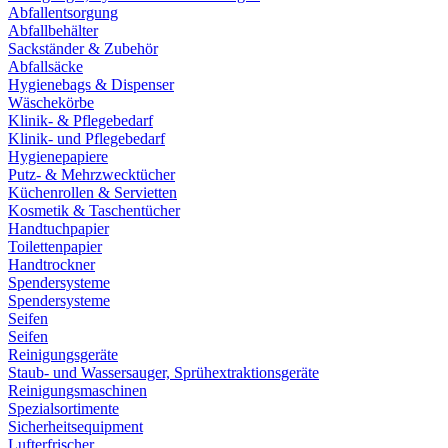
Abfallentsorgung
Abfallbehälter
Sackständer & Zubehör
Abfallsäcke
Hygienebags & Dispenser
Wäschekörbe
Klinik- & Pflegebedarf
Klinik- und Pflegebedarf
Hygienepapiere
Putz- & Mehrzwecktücher
Küchenrollen & Servietten
Kosmetik & Taschentücher
Handtuchpapier
Toilettenpapier
Handtrockner
Spendersysteme
Spendersysteme
Seifen
Seifen
Reinigungsgeräte
Staub- und Wassersauger, Sprühextraktionsgeräte
Reinigungsmaschinen
Spezialsortimente
Sicherheitsequipment
Lufterfrischer