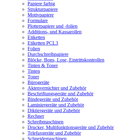
Papiere farbig
Strukturpapiere
Motivpapiere
Formulare
Plotterpapiere und -folien
Additions- und Kassarollen
Etiketten
Etiketten PCL3
Folien
Durchschreibpapiere
Blöcke, Bons, Lose, Eintrittskontrollen
Tinten & Toner
Tinten
Toner
Bürogeräte
Aktenvernichter und Zubehör
Beschriftungsgeräte und Zubehör
Bindegeräte und Zubehör
Laminiergeräte und Zubehör
Diktiergeräte und Zubehör
Rechner
Schreibmaschinen
Drucker, Multifunktionsgeräte und Zubehör
Telefaxgeräte und Zubehör
Schneidemaschinen