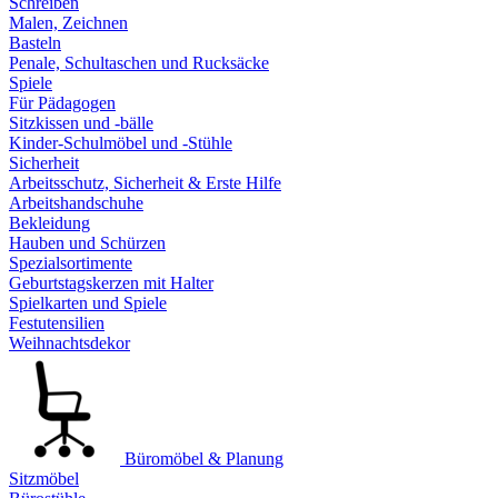
Schreiben
Malen, Zeichnen
Basteln
Penale, Schultaschen und Rucksäcke
Spiele
Für Pädagogen
Sitzkissen und -bälle
Kinder-Schulmöbel und -Stühle
Sicherheit
Arbeitsschutz, Sicherheit & Erste Hilfe
Arbeitshandschuhe
Bekleidung
Hauben und Schürzen
Spezialsortimente
Geburtstagskerzen mit Halter
Spielkarten und Spiele
Festutensilien
Weihnachtsdekor
Büromöbel & Planung
Sitzmöbel