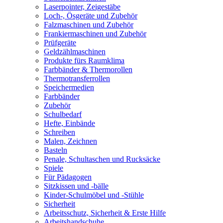
Laserpointer, Zeigestäbe
Loch-, Ösgeräte und Zubehör
Falzmaschinen und Zubehör
Frankiermaschinen und Zubehör
Prüfgeräte
Geldzählmaschinen
Produkte fürs Raumklima
Farbbänder & Thermorollen
Thermotransferrollen
Speichermedien
Farbbänder
Zubehör
Schulbedarf
Hefte, Einbände
Schreiben
Malen, Zeichnen
Basteln
Penale, Schultaschen und Rucksäcke
Spiele
Für Pädagogen
Sitzkissen und -bälle
Kinder-Schulmöbel und -Stühle
Sicherheit
Arbeitsschutz, Sicherheit & Erste Hilfe
Arbeitshandschuhe