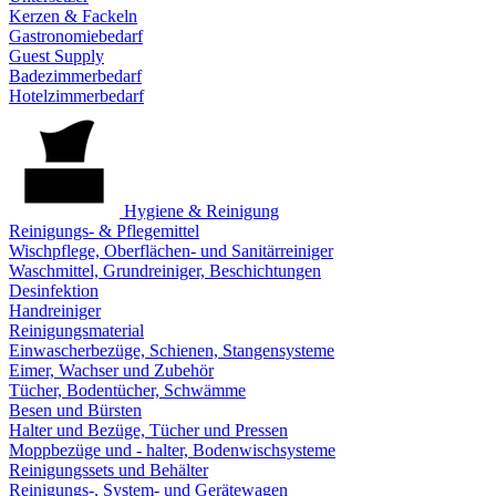
Kerzen & Fackeln
Gastronomiebedarf
Guest Supply
Badezimmerbedarf
Hotelzimmerbedarf
Hygiene & Reinigung
Reinigungs- & Pflegemittel
Wischpflege, Oberflächen- und Sanitärreiniger
Waschmittel, Grundreiniger, Beschichtungen
Desinfektion
Handreiniger
Reinigungsmaterial
Einwascherbezüge, Schienen, Stangensysteme
Eimer, Wachser und Zubehör
Tücher, Bodentücher, Schwämme
Besen und Bürsten
Halter und Bezüge, Tücher und Pressen
Moppbezüge und - halter, Bodenwischsysteme
Reinigungssets und Behälter
Reinigungs-, System- und Gerätewagen