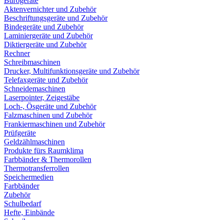
Bürogeräte
Aktenvernichter und Zubehör
Beschriftungsgeräte und Zubehör
Bindegeräte und Zubehör
Laminiergeräte und Zubehör
Diktiergeräte und Zubehör
Rechner
Schreibmaschinen
Drucker, Multifunktionsgeräte und Zubehör
Telefaxgeräte und Zubehör
Schneidemaschinen
Laserpointer, Zeigestäbe
Loch-, Ösgeräte und Zubehör
Falzmaschinen und Zubehör
Frankiermaschinen und Zubehör
Prüfgeräte
Geldzählmaschinen
Produkte fürs Raumklima
Farbbänder & Thermorollen
Thermotransferrollen
Speichermedien
Farbbänder
Zubehör
Schulbedarf
Hefte, Einbände