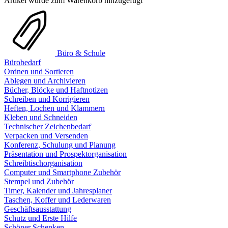
Artikel wurde zum Warenkorb hinzugefügt
Büro & Schule
Bürobedarf
Ordnen und Sortieren
Ablegen und Archivieren
Bücher, Blöcke und Haftnotizen
Schreiben und Korrigieren
Heften, Lochen und Klammern
Kleben und Schneiden
Technischer Zeichenbedarf
Verpacken und Versenden
Konferenz, Schulung und Planung
Präsentation und Prospektorganisation
Schreibtischorganisation
Computer und Smartphone Zubehör
Stempel und Zubehör
Timer, Kalender und Jahresplaner
Taschen, Koffer und Lederwaren
Geschäftsausstattung
Schutz und Erste Hilfe
Schöner Schenken