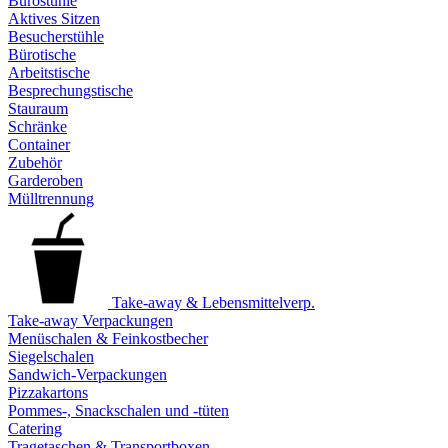
Bürostühle
Aktives Sitzen
Besucherstühle
Bürotische
Arbeitstische
Besprechungstische
Stauraum
Schränke
Container
Zubehör
Garderoben
Mülltrennung
Take-away & Lebensmittelverp.
Take-away Verpackungen
Menüschalen & Feinkostbecher
Siegelschalen
Sandwich-Verpackungen
Pizzakartons
Pommes-, Snackschalen und -tüten
Catering
Tragetaschen & Transportboxen