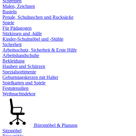
Schreiben
Malen, Zeichnen
Basteln
Penale, Schultaschen und Rucksäcke
Spiele
Für Pädagogen
Sitzkissen und -bälle
Kinder-Schulmöbel und -Stühle
Sicherheit
Arbeitsschutz, Sicherheit & Erste Hilfe
Arbeitshandschuhe
Bekleidung
Hauben und Schürzen
Spezialsortimente
Geburtstagskerzen mit Halter
Spielkarten und Spiele
Festutensilien
Weihnachtsdekor
Büromöbel & Planung
Sitzmöbel