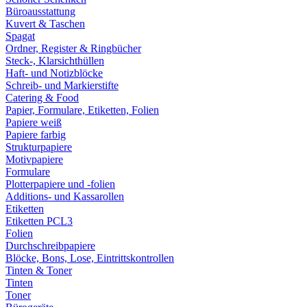
Büroausstattung
Kuvert & Taschen
Spagat
Ordner, Register & Ringbücher
Steck-, Klarsichthüllen
Haft- und Notizblöcke
Schreib- und Markierstifte
Catering & Food
Papier, Formulare, Etiketten, Folien
Papiere weiß
Papiere farbig
Strukturpapiere
Motivpapiere
Formulare
Plotterpapiere und -folien
Additions- und Kassarollen
Etiketten
Etiketten PCL3
Folien
Durchschreibpapiere
Blöcke, Bons, Lose, Eintrittskontrollen
Tinten & Toner
Tinten
Toner