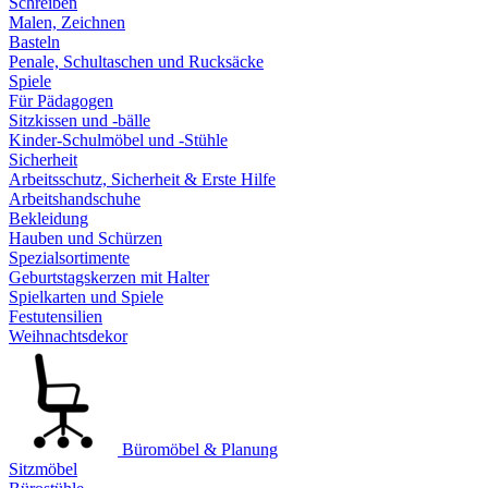
Schreiben
Malen, Zeichnen
Basteln
Penale, Schultaschen und Rucksäcke
Spiele
Für Pädagogen
Sitzkissen und -bälle
Kinder-Schulmöbel und -Stühle
Sicherheit
Arbeitsschutz, Sicherheit & Erste Hilfe
Arbeitshandschuhe
Bekleidung
Hauben und Schürzen
Spezialsortimente
Geburtstagskerzen mit Halter
Spielkarten und Spiele
Festutensilien
Weihnachtsdekor
Büromöbel & Planung
Sitzmöbel