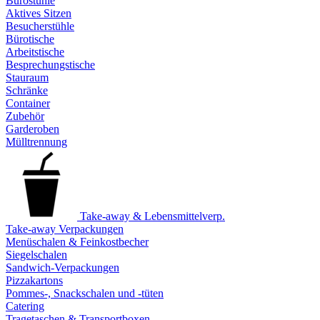
Bürostühle
Aktives Sitzen
Besucherstühle
Bürotische
Arbeitstische
Besprechungstische
Stauraum
Schränke
Container
Zubehör
Garderoben
Mülltrennung
Take-away & Lebensmittelverp.
Take-away Verpackungen
Menüschalen & Feinkostbecher
Siegelschalen
Sandwich-Verpackungen
Pizzakartons
Pommes-, Snackschalen und -tüten
Catering
Tragetaschen & Transportboxen