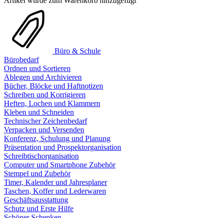
Artikel wurde zum Warenkorb hinzugefügt
Büro & Schule
Bürobedarf
Ordnen und Sortieren
Ablegen und Archivieren
Bücher, Blöcke und Haftnotizen
Schreiben und Korrigieren
Heften, Lochen und Klammern
Kleben und Schneiden
Technischer Zeichenbedarf
Verpacken und Versenden
Konferenz, Schulung und Planung
Präsentation und Prospektorganisation
Schreibtischorganisation
Computer und Smartphone Zubehör
Stempel und Zubehör
Timer, Kalender und Jahresplaner
Taschen, Koffer und Lederwaren
Geschäftsausstattung
Schutz und Erste Hilfe
Schöner Schenken