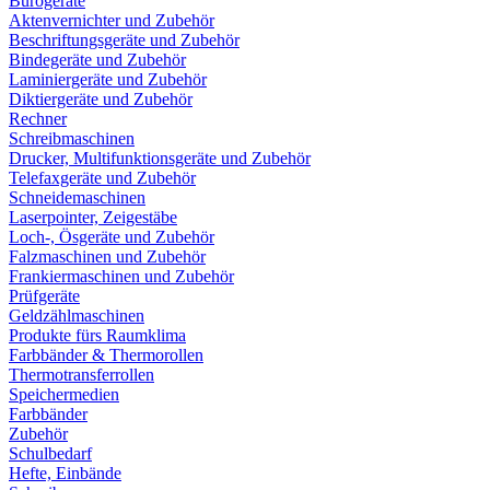
Bürogeräte
Aktenvernichter und Zubehör
Beschriftungsgeräte und Zubehör
Bindegeräte und Zubehör
Laminiergeräte und Zubehör
Diktiergeräte und Zubehör
Rechner
Schreibmaschinen
Drucker, Multifunktionsgeräte und Zubehör
Telefaxgeräte und Zubehör
Schneidemaschinen
Laserpointer, Zeigestäbe
Loch-, Ösgeräte und Zubehör
Falzmaschinen und Zubehör
Frankiermaschinen und Zubehör
Prüfgeräte
Geldzählmaschinen
Produkte fürs Raumklima
Farbbänder & Thermorollen
Thermotransferrollen
Speichermedien
Farbbänder
Zubehör
Schulbedarf
Hefte, Einbände