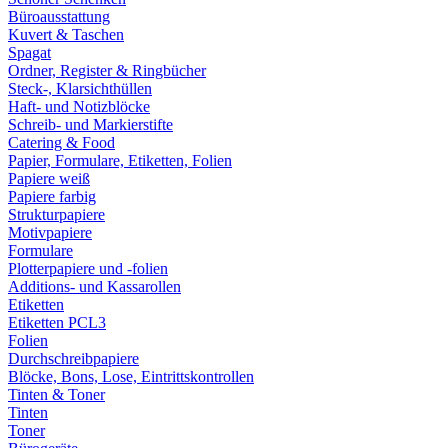
Büroausstattung
Kuvert & Taschen
Spagat
Ordner, Register & Ringbücher
Steck-, Klarsichthüllen
Haft- und Notizblöcke
Schreib- und Markierstifte
Catering & Food
Papier, Formulare, Etiketten, Folien
Papiere weiß
Papiere farbig
Strukturpapiere
Motivpapiere
Formulare
Plotterpapiere und -folien
Additions- und Kassarollen
Etiketten
Etiketten PCL3
Folien
Durchschreibpapiere
Blöcke, Bons, Lose, Eintrittskontrollen
Tinten & Toner
Tinten
Toner