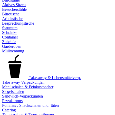
Bürostühle
Aktives Sitzen
Besucherstühle
Bürotische
Arbeitstische
Besprechungstische
Stauraum
Schränke
Container
Zubehör
Garderoben
Mülltrennung
Take-away & Lebensmittelverp.
Take-away Verpackungen
Menüschalen & Feinkostbecher
Siegelschalen
Sandwich-Verpackungen
Pizzakartons
Pommes-, Snackschalen und -tüten
Catering
Tragetaschen & Transportboxen