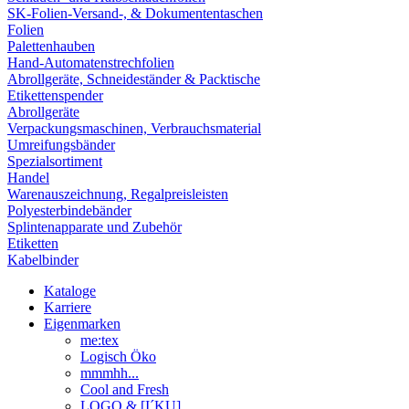
SK-Folien-Versand-, & Dokumententaschen
Folien
Palettenhauben
Hand-Automatenstrechfolien
Abrollgeräte, Schneideständer & Packtische
Etikettenspender
Abrollgeräte
Verpackungsmaschinen, Verbrauchsmaterial
Umreifungsbänder
Spezialsortiment
Handel
Warenauszeichnung, Regalpreisleisten
Polyesterbindebänder
Splintenapparate und Zubehör
Etiketten
Kabelbinder
Kataloge
Karriere
Eigenmarken
me:tex
Logisch Öko
mmmhh...
Cool and Fresh
LOGO & [I´KU]