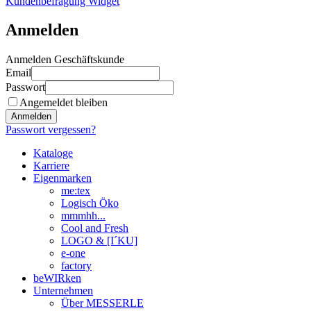
Kundenbefragung Widget
Anmelden
Anmelden Geschäftskunde
Email
Passwort
Angemeldet bleiben
Anmelden
Passwort vergessen?
Kataloge
Karriere
Eigenmarken
me:tex
Logisch Öko
mmmhh...
Cool and Fresh
LOGO & [I´KU]
e-one
factory
beWIRken
Unternehmen
Über MESSERLE