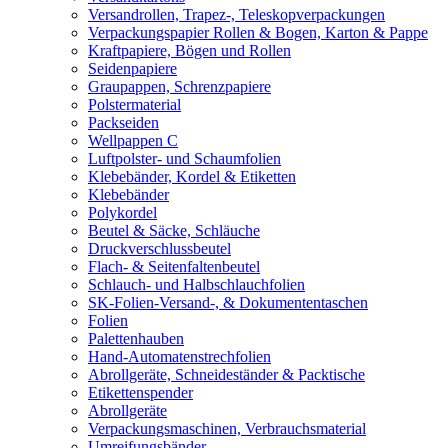
Versandrollen, Trapez-, Teleskopverpackungen
Verpackungspapier Rollen & Bogen, Karton & Pappe
Kraftpapiere, Bögen und Rollen
Seidenpapiere
Graupappen, Schrenzpapiere
Polstermaterial
Packseiden
Wellpappen C
Luftpolster- und Schaumfolien
Klebebänder, Kordel & Etiketten
Klebebänder
Polykordel
Beutel & Säcke, Schläuche
Druckverschlussbeutel
Flach- & Seitenfaltenbeutel
Schlauch- und Halbschlauchfolien
SK-Folien-Versand-, & Dokumententaschen
Folien
Palettenhauben
Hand-Automatenstrechfolien
Abrollgeräte, Schneideständer & Packtische
Etikettenspender
Abrollgeräte
Verpackungsmaschinen, Verbrauchsmaterial
Umreifungsbänder