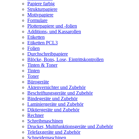
Papiere farbig
Strukturpapiere
Motivpapiere
Formulare
Plotterpapiere und -folien
Additions- und Kassarollen
Etiketten
Etiketten PCL3
Folien
Durchschreibpapiere
Blöcke, Bons, Lose, Eintrittskontrollen
Tinten & Toner
Tinten
Toner
Bürogeräte
Aktenvernichter und Zubehör
Beschriftungsgeräte und Zubehör
Bindegeräte und Zubehör
Laminiergeräte und Zubehör
Diktiergeräte und Zubehör
Rechner
Schreibmaschinen
Drucker, Multifunktionsgeräte und Zubehör
Telefaxgeräte und Zubehör
Schneidemaschinen