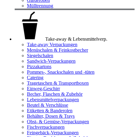
Garderoben
Mülltrennung
Take-away & Lebensmittelverp.
Take-away Verpackungen
Menüschalen & Feinkostbecher
Siegelschalen
Sandwich-Verpackungen
Pizzakartons
Pommes-, Snackschalen und -tüten
Catering
Tragetaschen & Transportboxen
Einweg-Geschirr
Becher, Flaschen & Zubehör
Lebensmittelverpackungen
Beutel & Verschlüsse
Etiketten & Banderolen
Behälter, Dosen & Trays
Obst- & Gemüse-Verpackungen
Fischverpackungen
Feingebäck-Verpackungen