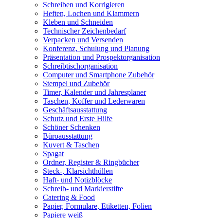
Schreiben und Korrigieren
Heften, Lochen und Klammern
Kleben und Schneiden
Technischer Zeichenbedarf
Verpacken und Versenden
Konferenz, Schulung und Planung
Präsentation und Prospektorganisation
Schreibtischorganisation
Computer und Smartphone Zubehör
Stempel und Zubehör
Timer, Kalender und Jahresplaner
Taschen, Koffer und Lederwaren
Geschäftsausstattung
Schutz und Erste Hilfe
Schöner Schenken
Büroausstattung
Kuvert & Taschen
Spagat
Ordner, Register & Ringbücher
Steck-, Klarsichthüllen
Haft- und Notizblöcke
Schreib- und Markierstifte
Catering & Food
Papier, Formulare, Etiketten, Folien
Papiere weiß