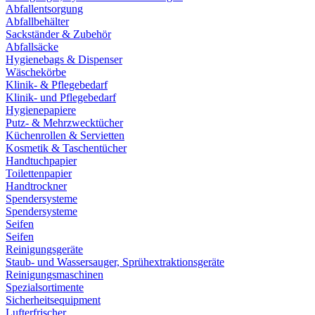
Abfallentsorgung
Abfallbehälter
Sackständer & Zubehör
Abfallsäcke
Hygienebags & Dispenser
Wäschekörbe
Klinik- & Pflegebedarf
Klinik- und Pflegebedarf
Hygienepapiere
Putz- & Mehrzwecktücher
Küchenrollen & Servietten
Kosmetik & Taschentücher
Handtuchpapier
Toilettenpapier
Handtrockner
Spendersysteme
Spendersysteme
Seifen
Seifen
Reinigungsgeräte
Staub- und Wassersauger, Sprühextraktionsgeräte
Reinigungsmaschinen
Spezialsortimente
Sicherheitsequipment
Lufterfrischer