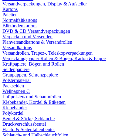
Versandverpackungen, Display & Aufsteller
Kartons
Paletten
Normalfaltkartons
Blitzbodenkartons
DVD & CD Versandverpackungen
Verpacken und Versenden
Planversandkartons & Versandrollen
Versandkartons
Versandrollen, Trapez-, Teleskopverpackungen
Verpackungspapier Rollen & Bogen, Karton & Pappe
Kraftpapiere, Bögen und Rollen
Seidenpapiere
Graupappen, Schrenzpapiere
Polstermaterial
Packseiden
Wellpappen C
Luftpolster- und Schaumfolien
Klebebänder, Kordel & Etiketten
Klebebänder
Polykordel
Beutel & Säcke, Schläuche
Druckverschlussbeutel
Flach- & Seitenfaltenbeutel
Schlauch- und Halbschlauchfolien