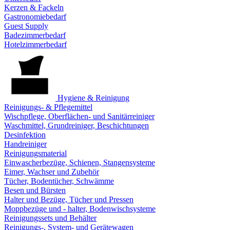
Kerzen & Fackeln
Gastronomiebedarf
Guest Supply
Badezimmerbedarf
Hotelzimmerbedarf
Hygiene & Reinigung
Reinigungs- & Pflegemittel
Wischpflege, Oberflächen- und Sanitärreiniger
Waschmittel, Grundreiniger, Beschichtungen
Desinfektion
Handreiniger
Reinigungsmaterial
Einwascherbezüge, Schienen, Stangensysteme
Eimer, Wachser und Zubehör
Tücher, Bodentücher, Schwämme
Besen und Bürsten
Halter und Bezüge, Tücher und Pressen
Moppbezüge und - halter, Bodenwischsysteme
Reinigungssets und Behälter
Reinigungs-, System- und Gerätewagen