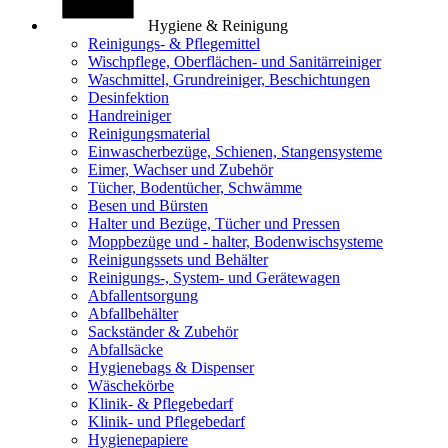
Hygiene & Reinigung
Reinigungs- & Pflegemittel
Wischpflege, Oberflächen- und Sanitärreiniger
Waschmittel, Grundreiniger, Beschichtungen
Desinfektion
Handreiniger
Reinigungsmaterial
Einwascherbezüge, Schienen, Stangensysteme
Eimer, Wachser und Zubehör
Tücher, Bodentücher, Schwämme
Besen und Bürsten
Halter und Bezüge, Tücher und Pressen
Moppbezüge und - halter, Bodenwischsysteme
Reinigungssets und Behälter
Reinigungs-, System- und Gerätewagen
Abfallentsorgung
Abfallbehälter
Sackständer & Zubehör
Abfallsäcke
Hygienebags & Dispenser
Wäschekörbe
Klinik- & Pflegebedarf
Klinik- und Pflegebedarf
Hygienepapiere