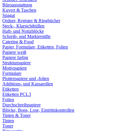
Büroausstattung
Kuvert & Taschen
Spagat
Ordner, Register & Ringbücher
Steck-, Klarsichthüllen
Haft- und Notizblöcke
Schreib- und Markierstifte
Catering & Food
Papier, Formulare, Etiketten, Folien
Papiere weiß
Papiere farbig
Strukturpapiere
Motivpapiere
Formulare
Plotterpapiere und -folien
Additions- und Kassarollen
Etiketten
Etiketten PCL3
Folien
Durchschreibpapiere
Blöcke, Bons, Lose, Eintrittskontrollen
Tinten & Toner
Tinten
Toner