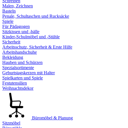
Schreiben
Malen, Zeichnen
Basteln
Penale, Schultaschen und Rucksäcke
Spiele
Für Pädagogen
Sitzkissen und -bälle
Kinder-Schulmöbel und -Stühle
Sicherheit
Arbeitsschutz, Sicherheit & Erste Hilfe
Arbeitshandschuhe
Bekleidung
Hauben und Schürzen
Spezialsortimente
Geburtstagskerzen mit Halter
Spielkarten und Spiele
Festutensilien
Weihnachtsdekor
Büromöbel & Planung
Sitzmöbel