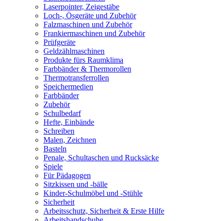
Laserpointer, Zeigestäbe
Loch-, Ösgeräte und Zubehör
Falzmaschinen und Zubehör
Frankiermaschinen und Zubehör
Prüfgeräte
Geldzählmaschinen
Produkte fürs Raumklima
Farbbänder & Thermorollen
Thermotransferrollen
Speichermedien
Farbbänder
Zubehör
Schulbedarf
Hefte, Einbände
Schreiben
Malen, Zeichnen
Basteln
Penale, Schultaschen und Rucksäcke
Spiele
Für Pädagogen
Sitzkissen und -bälle
Kinder-Schulmöbel und -Stühle
Sicherheit
Arbeitsschutz, Sicherheit & Erste Hilfe
Arbeitshandschuhe