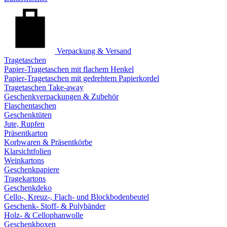
Verpackung & Versand
Tragetaschen
Papier-Tragetaschen mit flachem Henkel
Papier-Tragetaschen mit gedrehtem Papierkordel
Tragetaschen Take-away
Geschenkverpackungen & Zubehör
Flaschentaschen
Geschenktüten
Jute, Rupfen
Präsentkarton
Korbwaren & Präsentkörbe
Klarsichtfolien
Weinkartons
Geschenkpapiere
Tragekartons
Geschenkdeko
Cello-, Kreuz-, Flach- und Blockbodenbeutel
Geschenk- Stoff- & Polybänder
Holz- & Cellophanwolle
Geschenkboxen