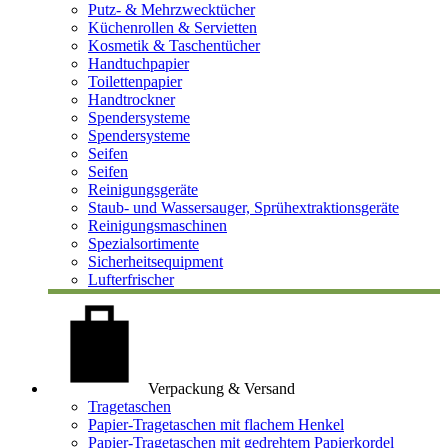
Putz- & Mehrzwecktücher
Küchenrollen & Servietten
Kosmetik & Taschentücher
Handtuchpapier
Toilettenpapier
Handtrockner
Spendersysteme
Spendersysteme
Seifen
Seifen
Reinigungsgeräte
Staub- und Wassersauger, Sprühextraktionsgeräte
Reinigungsmaschinen
Spezialsortimente
Sicherheitsequipment
Lufterfrischer
Verpackung & Versand
Tragetaschen
Papier-Tragetaschen mit flachem Henkel
Papier-Tragetaschen mit gedrehtem Papierkordel