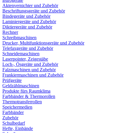
Bürogeräte
Aktenvernichter und Zubehör
Beschriftungsgeräte und Zubehör
Bindegeräte und Zubehör
Laminiergeräte und Zubehör
Diktiergeräte und Zubehör
Rechner
Schreibmaschinen
Drucker, Multifunktionsgeräte und Zubehör
Telefaxgeräte und Zubehör
Schneidemaschinen
Laserpointer, Zeigestäbe
Loch-, Ösgeräte und Zubehör
Falzmaschinen und Zubehör
Frankiermaschinen und Zubehör
Prüfgeräte
Geldzählmaschinen
Produkte fürs Raumklima
Farbbänder & Thermorollen
Thermotransferrollen
Speichermedien
Farbbänder
Zubehör
Schulbedarf
Hefte, Einbände