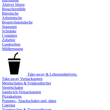
Bürostühle
Aktives Sitzen
Besucherstühle
Bürotische
Arbeitstische
Besprechungstische
Stauraum
Schränke
Container
Zubehör
Garderoben
Mülltrennung
Take-away & Lebensmittelverp.
Take-away Verpackungen
Menüschalen & Feinkostbecher
Siegelschalen
Sandwich-Verpackungen
Pizzakartons
Pommes-, Snackschalen und -tüten
Catering
Tragetaschen & Transportboxen