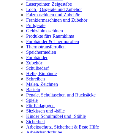
Laserpointer, Zeigestäbe
Loch-, Ösgeräte und Zubehör
Falzmaschinen und Zubehör
Frankiermaschinen und Zubehör
Prüfgeräte
Geldzählmaschinen
Produkte fürs Raumklima
Farbbänder & Thermorollen
Thermotransferrollen
Speichermedien
Farbbänder
Zubehör
Schulbedarf
Hefte, Einbände
Schreiben
Malen, Zeichnen
Basteln
Penale, Schultaschen und Rucksäcke
Spiele
Für Pädagogen
Sitzkissen und -bälle
Kinder-Schulmöbel und -Stühle
Sicherheit
Arbeitsschutz, Sicherheit & Erste Hilfe
Arbeitshandschuhe