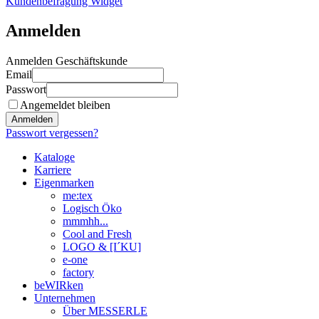
Kundenbefragung Widget
Anmelden
Anmelden Geschäftskunde
Email
Passwort
Angemeldet bleiben
Anmelden
Passwort vergessen?
Kataloge
Karriere
Eigenmarken
me:tex
Logisch Öko
mmmhh...
Cool and Fresh
LOGO & [I´KU]
e-one
factory
beWIRken
Unternehmen
Über MESSERLE