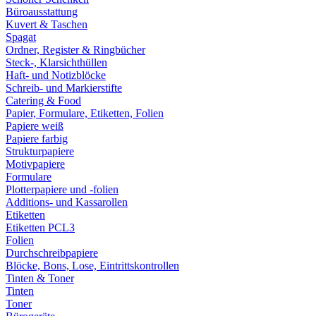
Büroausstattung
Kuvert & Taschen
Spagat
Ordner, Register & Ringbücher
Steck-, Klarsichthüllen
Haft- und Notizblöcke
Schreib- und Markierstifte
Catering & Food
Papier, Formulare, Etiketten, Folien
Papiere weiß
Papiere farbig
Strukturpapiere
Motivpapiere
Formulare
Plotterpapiere und -folien
Additions- und Kassarollen
Etiketten
Etiketten PCL3
Folien
Durchschreibpapiere
Blöcke, Bons, Lose, Eintrittskontrollen
Tinten & Toner
Tinten
Toner