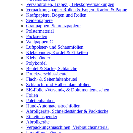
Versandrollen, Trapez-, Teleskopverpackungen
Verpackungspapier Rollen & Bogen, Karton & Pappe
Kraftpapiere, Bögen und Rollen
Seidenpapiere
Graupappen, Schrenzpapiere
Polstermaterial
Packseiden
Wellpappen C
Luftpolster- und Schaumfolien
Klebebänder, Kordel & Etiketten
Klebebänder
Polykordel
Beutel & Säcke, Schläuche
Druckverschlussbeutel
Flach- & Seitenfaltenbeutel
Schlauch- und Halbschlauchfolien
SK-Folien-Versand-, & Dokumententaschen
Folien
Palettenhauben
Hand-Automatenstrechfolien
Abrollgeräte, Schneideständer & Packtische
Etikettenspender
Abrollgeräte
Verpackungsmaschinen, Verbrauchsmaterial
Umreifungsbänder