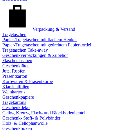
Verpackung & Versand
Tragetaschen
Papier-Tragetaschen mit flachem Henkel
Papier-Tragetaschen mit gedrehtem Papierkordel
Tragetaschen Take-away
Geschenkverpackungen & Zubehör
Flaschentaschen
Geschenktüten
Jute, Rupfen
Präsentkarton
Korbwaren & Präsentkörbe
Klarsichtfolien
Weinkartons
Geschenkpapiere
Tragekartons
Geschenkdeko
Cello-, Kreuz-, Flach- und Blockbodenbeutel
Geschenk- Stoff- & Polybänder
Holz- & Cellophanwolle
Geschenkboxen