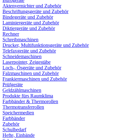
Bürogeräte
Aktenvernichter und Zubehör
Beschriftungsgeräte und Zubehör
Bindegeräte und Zubehör
Laminiergeräte und Zubehör
Diktiergeräte und Zubehör
Rechner
Schreibmaschinen
Drucker, Multifunktionsgeräte und Zubehör
Telefaxgeräte und Zubehör
Schneidemaschinen
Laserpointer, Zeigestäbe
Loch-, Ösgeräte und Zubehör
Falzmaschinen und Zubehör
Frankiermaschinen und Zubehör
Prüfgeräte
Geldzählmaschinen
Produkte fürs Raumklima
Farbbänder & Thermorollen
Thermotransferrollen
Speichermedien
Farbbänder
Zubehör
Schulbedarf
Hefte, Einbände