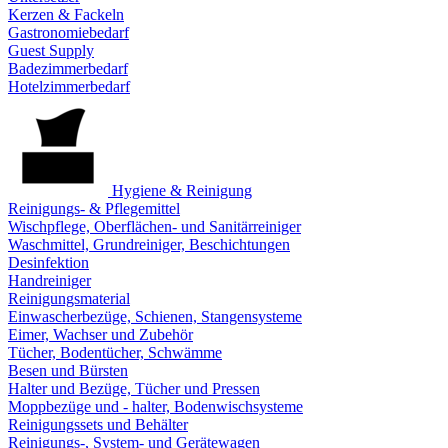
Kerzen & Fackeln
Gastronomiebedarf
Guest Supply
Badezimmerbedarf
Hotelzimmerbedarf
Hygiene & Reinigung
Reinigungs- & Pflegemittel
Wischpflege, Oberflächen- und Sanitärreiniger
Waschmittel, Grundreiniger, Beschichtungen
Desinfektion
Handreiniger
Reinigungsmaterial
Einwascherbezüge, Schienen, Stangensysteme
Eimer, Wachser und Zubehör
Tücher, Bodentücher, Schwämme
Besen und Bürsten
Halter und Bezüge, Tücher und Pressen
Moppbezüge und - halter, Bodenwischsysteme
Reinigungssets und Behälter
Reinigungs-, System- und Gerätewagen