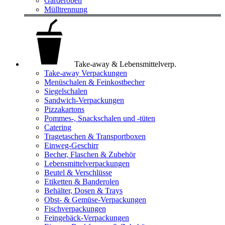
Garderoben
Mülltrennung
Take-away & Lebensmittelverp.
Take-away Verpackungen
Menüschalen & Feinkostbecher
Siegelschalen
Sandwich-Verpackungen
Pizzakartons
Pommes-, Snackschalen und -tüten
Catering
Tragetaschen & Transportboxen
Einweg-Geschirr
Becher, Flaschen & Zubehör
Lebensmittelverpackungen
Beutel & Verschlüsse
Etiketten & Banderolen
Behälter, Dosen & Trays
Obst- & Gemüse-Verpackungen
Fischverpackungen
Feingebäck-Verpackungen