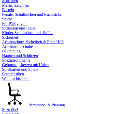
Schreiben
Malen, Zeichnen
Basteln
Penale, Schultaschen und Rucksäcke
Spiele
Für Pädagogen
Sitzkissen und -bälle
Kinder-Schulmöbel und -Stühle
Sicherheit
Arbeitsschutz, Sicherheit & Erste Hilfe
Arbeitshandschuhe
Bekleidung
Hauben und Schürzen
Spezialsortimente
Geburtstagskerzen mit Halter
Spielkarten und Spiele
Festutensilien
Weihnachtsdekor
Büromöbel & Planung
Sitzmöbel