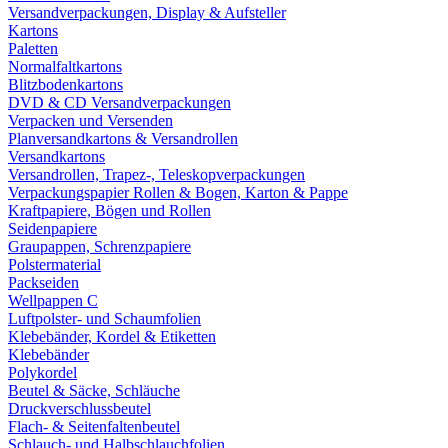
Versandverpackungen, Display & Aufsteller
Kartons
Paletten
Normalfaltkartons
Blitzbodenkartons
DVD & CD Versandverpackungen
Verpacken und Versenden
Planversandkartons & Versandrollen
Versandkartons
Versandrollen, Trapez-, Teleskopverpackungen
Verpackungspapier Rollen & Bogen, Karton & Pappe
Kraftpapiere, Bögen und Rollen
Seidenpapiere
Graupappen, Schrenzpapiere
Polstermaterial
Packseiden
Wellpappen C
Luftpolster- und Schaumfolien
Klebebänder, Kordel & Etiketten
Klebebänder
Polykordel
Beutel & Säcke, Schläuche
Druckverschlussbeutel
Flach- & Seitenfaltenbeutel
Schlauch- und Halbschlauchfolien