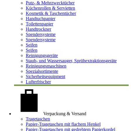
Putz- & Mehrzwecktücher
Küchenrollen & Servietten
Kosmetik & Taschentücher
Handtuchpapier
Toilettenpapier
Handtrockner
Spendersysteme
Spendersysteme
Seifen
Seifen
Reinigungsgeräte
Staub- und Wassersauger, Sprühextraktionsgeräte
Reinigungsmaschinen
Spezialsortimente
Sicherheitsequipment
Lufterfrischer
Verpackung & Versand
Tragetaschen
Papier-Tragetaschen mit flachem Henkel
Papier-Tragetaschen mit gedrehtem Papierkordel