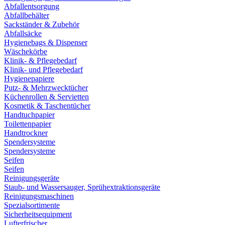
Abfallentsorgung
Abfallbehälter
Sackständer & Zubehör
Abfallsäcke
Hygienebags & Dispenser
Wäschekörbe
Klinik- & Pflegebedarf
Klinik- und Pflegebedarf
Hygienepapiere
Putz- & Mehrzwecktücher
Küchenrollen & Servietten
Kosmetik & Taschentücher
Handtuchpapier
Toilettenpapier
Handtrockner
Spendersysteme
Spendersysteme
Seifen
Seifen
Reinigungsgeräte
Staub- und Wassersauger, Sprühextraktionsgeräte
Reinigungsmaschinen
Spezialsortimente
Sicherheitsequipment
Lufterfrischer