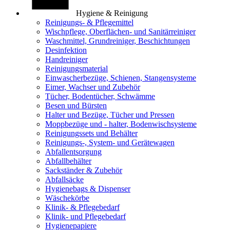
Hygiene & Reinigung
Reinigungs- & Pflegemittel
Wischpflege, Oberflächen- und Sanitärreiniger
Waschmittel, Grundreiniger, Beschichtungen
Desinfektion
Handreiniger
Reinigungsmaterial
Einwascherbezüge, Schienen, Stangensysteme
Eimer, Wachser und Zubehör
Tücher, Bodentücher, Schwämme
Besen und Bürsten
Halter und Bezüge, Tücher und Pressen
Moppbezüge und - halter, Bodenwischsysteme
Reinigungssets und Behälter
Reinigungs-, System- und Gerätewagen
Abfallentsorgung
Abfallbehälter
Sackständer & Zubehör
Abfallsäcke
Hygienebags & Dispenser
Wäschekörbe
Klinik- & Pflegebedarf
Klinik- und Pflegebedarf
Hygienepapiere