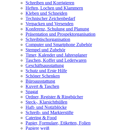
Schreiben und Korrigieren
Heften, Lochen und Klammern
Kleben und Schneiden
Technischer Zeichenbedarf
Verpacken und Versenden
Konferenz, Schulung und Planung
Präsentation und Prospektorganisation
Schreibtischorganisation
Computer und Smartphone Zubehör
Stempel und Zubehör
Timer, Kalender und Jahresplaner
Taschen, Koffer und Lederwaren
Geschäftsausstattung
Schutz und Erste Hilfe
Schöner Schenken
Büroausstattung
Kuvert & Taschen
Spagat
Ordner, Register & Ringbücher
Steck-, Klarsichthüllen
Haft- und Notizblöcke
Schreib- und Markierstifte
Catering & Food
Papier, Formulare, Etiketten, Folien
Papiere weiß