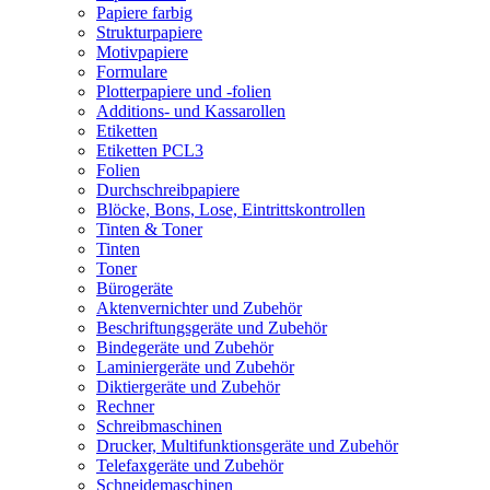
Papiere farbig
Strukturpapiere
Motivpapiere
Formulare
Plotterpapiere und -folien
Additions- und Kassarollen
Etiketten
Etiketten PCL3
Folien
Durchschreibpapiere
Blöcke, Bons, Lose, Eintrittskontrollen
Tinten & Toner
Tinten
Toner
Bürogeräte
Aktenvernichter und Zubehör
Beschriftungsgeräte und Zubehör
Bindegeräte und Zubehör
Laminiergeräte und Zubehör
Diktiergeräte und Zubehör
Rechner
Schreibmaschinen
Drucker, Multifunktionsgeräte und Zubehör
Telefaxgeräte und Zubehör
Schneidemaschinen