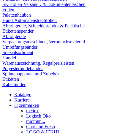
SK-Folien-Versand-, & Dokumententaschen
Folien
Palettenhauben
Hand-Automatenstrechfolien
Abrollgeräte, Schneideständer & Packtische
Etikettenspender
Abrollgeräte
Verpackungsmaschinen, Verbrauchsmaterial
Umreifungsbänder
Spezialsortiment
Handel
Warenauszeichnung, Regalpreisleisten
Polyesterbindebänder
Splintenapparate und Zubehör
Etiketten
Kabelbinder
Kataloge
Karriere
Eigenmarken
me:tex
Logisch Öko
mmmhh...
Cool and Fresh
LOGO & [I´KU]