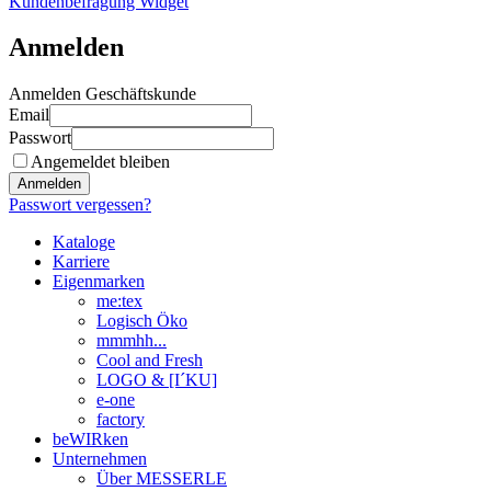
Kundenbefragung Widget
Anmelden
Anmelden Geschäftskunde
Email
Passwort
Angemeldet bleiben
Anmelden
Passwort vergessen?
Kataloge
Karriere
Eigenmarken
me:tex
Logisch Öko
mmmhh...
Cool and Fresh
LOGO & [I´KU]
e-one
factory
beWIRken
Unternehmen
Über MESSERLE