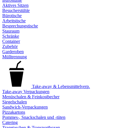
Bürostühle
Aktives Sitzen
Besucherstühle
Bürotische
Arbeitstische
Besprechungstische
Stauraum
Schränke
Container
Zubehör
Garderoben
Mülltrennung
Take-away & Lebensmittelverp.
Take-away Verpackungen
Menüschalen & Feinkostbecher
Siegelschalen
Sandwich-Verpackungen
Pizzakartons
Pommes-, Snackschalen und -tüten
Catering
Tragetaschen & Transportboxen