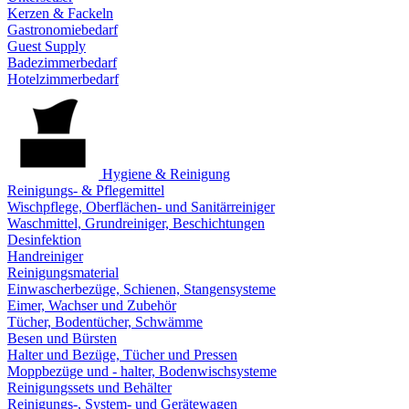
Kerzen & Fackeln
Gastronomiebedarf
Guest Supply
Badezimmerbedarf
Hotelzimmerbedarf
Hygiene & Reinigung
Reinigungs- & Pflegemittel
Wischpflege, Oberflächen- und Sanitärreiniger
Waschmittel, Grundreiniger, Beschichtungen
Desinfektion
Handreiniger
Reinigungsmaterial
Einwascherbezüge, Schienen, Stangensysteme
Eimer, Wachser und Zubehör
Tücher, Bodentücher, Schwämme
Besen und Bürsten
Halter und Bezüge, Tücher und Pressen
Moppbezüge und - halter, Bodenwischsysteme
Reinigungssets und Behälter
Reinigungs-, System- und Gerätewagen