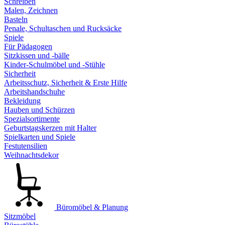
Schreiben
Malen, Zeichnen
Basteln
Penale, Schultaschen und Rucksäcke
Spiele
Für Pädagogen
Sitzkissen und -bälle
Kinder-Schulmöbel und -Stühle
Sicherheit
Arbeitsschutz, Sicherheit & Erste Hilfe
Arbeitshandschuhe
Bekleidung
Hauben und Schürzen
Spezialsortimente
Geburtstagskerzen mit Halter
Spielkarten und Spiele
Festutensilien
Weihnachtsdekor
Büromöbel & Planung
Sitzmöbel