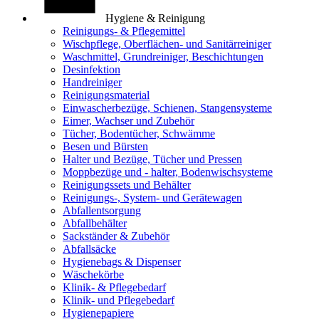
Hygiene & Reinigung
Reinigungs- & Pflegemittel
Wischpflege, Oberflächen- und Sanitärreiniger
Waschmittel, Grundreiniger, Beschichtungen
Desinfektion
Handreiniger
Reinigungsmaterial
Einwascherbezüge, Schienen, Stangensysteme
Eimer, Wachser und Zubehör
Tücher, Bodentücher, Schwämme
Besen und Bürsten
Halter und Bezüge, Tücher und Pressen
Moppbezüge und - halter, Bodenwischsysteme
Reinigungssets und Behälter
Reinigungs-, System- und Gerätewagen
Abfallentsorgung
Abfallbehälter
Sackständer & Zubehör
Abfallsäcke
Hygienebags & Dispenser
Wäschekörbe
Klinik- & Pflegebedarf
Klinik- und Pflegebedarf
Hygienepapiere