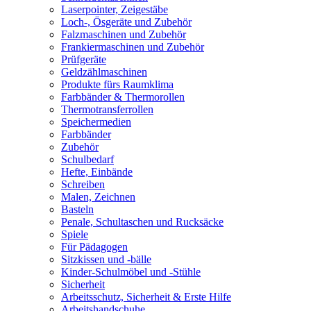
Laserpointer, Zeigestäbe
Loch-, Ösgeräte und Zubehör
Falzmaschinen und Zubehör
Frankiermaschinen und Zubehör
Prüfgeräte
Geldzählmaschinen
Produkte fürs Raumklima
Farbbänder & Thermorollen
Thermotransferrollen
Speichermedien
Farbbänder
Zubehör
Schulbedarf
Hefte, Einbände
Schreiben
Malen, Zeichnen
Basteln
Penale, Schultaschen und Rucksäcke
Spiele
Für Pädagogen
Sitzkissen und -bälle
Kinder-Schulmöbel und -Stühle
Sicherheit
Arbeitsschutz, Sicherheit & Erste Hilfe
Arbeitshandschuhe