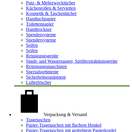
Putz- & Mehrzwecktücher
Küchenrollen & Servietten
Kosmetik & Taschentücher
Handtuchpapier
Toilettenpapier
Handtrockner
Spendersysteme
Spendersysteme
Seifen
Seifen
Reinigungsgeräte
Staub- und Wassersauger, Sprühextraktionsgeräte
Reinigungsmaschinen
Spezialsortimente
Sicherheitsequipment
Lufterfrischer
Verpackung & Versand
Tragetaschen
Papier-Tragetaschen mit flachem Henkel
Papier-Tragetaschen mit gedrehtem Papierkordel