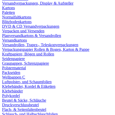
Versandverpackungen, Display & Aufsteller
Kartons
Paletten
Normalfaltkartons
Blitzbodenkartons
DVD & CD Versandverpackungen
Verpacken und Versenden
Planversandkartons & Versandrollen
Versandkartons
Versandrollen, Trapez-, Teleskopverpackungen
Verpackungspapier Rollen & Bogen, Karton & Pappe
Kraftpapiere, Bögen und Rollen
Seidenpapiere
Graupappen, Schrenzpapiere
Polstermaterial
Packseiden
Wellpappen C
Luftpolster- und Schaumfolien
Klebebänder, Kordel & Etiketten
Klebebänder
Polykordel
Beutel & Säcke, Schläuche
Druckverschlussbeutel
Flach- & Seitenfaltenbeutel
Schlauch- und Halbschlauchfolien