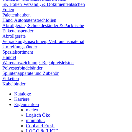
SK-Folien-Versand-, & Dokumententaschen
Folien
Palettenhauben
Hand-Automatenstrechfolien
Abrollgeräte, Schneideständer & Packtische
Etikettenspender
Abrollgeräte
Verpackungsmaschinen, Verbrauchsmaterial
Umreifungsbänder
Spezialsortiment
Handel
Warenauszeichnung, Regalpreisleisten
Polyesterbindebänder
Splintenapparate und Zubehör
Etiketten
Kabelbinder
Kataloge
Karriere
Eigenmarken
me:tex
Logisch Öko
mmmhh...
Cool and Fresh
LOGO & [I´KU]