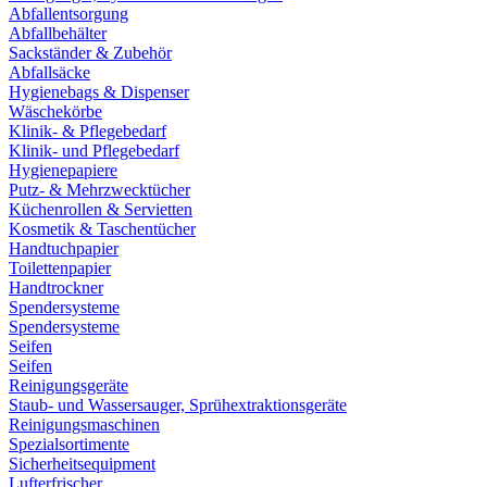
Abfallentsorgung
Abfallbehälter
Sackständer & Zubehör
Abfallsäcke
Hygienebags & Dispenser
Wäschekörbe
Klinik- & Pflegebedarf
Klinik- und Pflegebedarf
Hygienepapiere
Putz- & Mehrzwecktücher
Küchenrollen & Servietten
Kosmetik & Taschentücher
Handtuchpapier
Toilettenpapier
Handtrockner
Spendersysteme
Spendersysteme
Seifen
Seifen
Reinigungsgeräte
Staub- und Wassersauger, Sprühextraktionsgeräte
Reinigungsmaschinen
Spezialsortimente
Sicherheitsequipment
Lufterfrischer