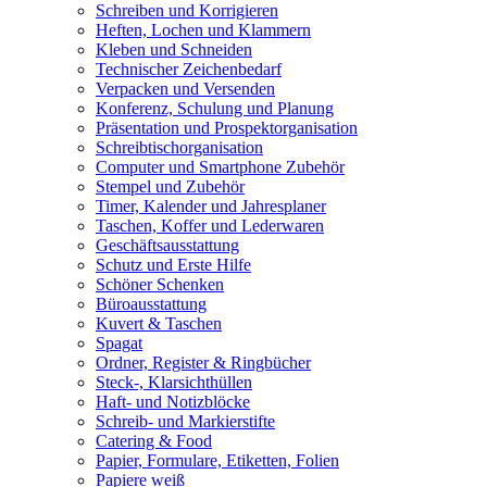
Schreiben und Korrigieren
Heften, Lochen und Klammern
Kleben und Schneiden
Technischer Zeichenbedarf
Verpacken und Versenden
Konferenz, Schulung und Planung
Präsentation und Prospektorganisation
Schreibtischorganisation
Computer und Smartphone Zubehör
Stempel und Zubehör
Timer, Kalender und Jahresplaner
Taschen, Koffer und Lederwaren
Geschäftsausstattung
Schutz und Erste Hilfe
Schöner Schenken
Büroausstattung
Kuvert & Taschen
Spagat
Ordner, Register & Ringbücher
Steck-, Klarsichthüllen
Haft- und Notizblöcke
Schreib- und Markierstifte
Catering & Food
Papier, Formulare, Etiketten, Folien
Papiere weiß