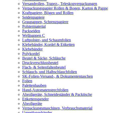
Versandrollen, Trapez-, Teleskopverpackungen
Verpackungspapier Rollen & Bogen, Karton & Pappe
Kraftpapiere, Bögen und Rollen
Seidenpapiere
Graupappen, Schrenzpapiere
Polstermaterial
Packseiden
Wellpappen C
Luftpolster- und Schaumfolien
Klebebänder, Kordel & Etiketten
Klebebänder
Polykordel
Beutel & Säcke, Schläuche
Druckverschlussbeutel
Flach- & Seitenfaltenbeutel
Schlauch- und Halbschlauchfolien
SK-Folien-Versand-, & Dokumententaschen
Folien
Palettenhauben
Hand-Automatenstrechfolien
Abrollgeräte, Schneideständer & Packtische
Etikettenspender
Abrollgeräte
Verpackungsmaschinen, Verbrauchsmaterial
Umreifungsbänder