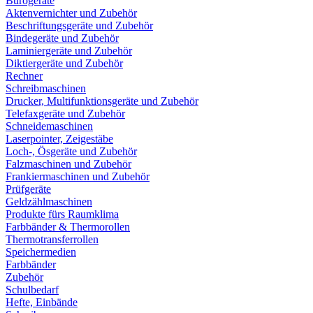
Bürogeräte
Aktenvernichter und Zubehör
Beschriftungsgeräte und Zubehör
Bindegeräte und Zubehör
Laminiergeräte und Zubehör
Diktiergeräte und Zubehör
Rechner
Schreibmaschinen
Drucker, Multifunktionsgeräte und Zubehör
Telefaxgeräte und Zubehör
Schneidemaschinen
Laserpointer, Zeigestäbe
Loch-, Ösgeräte und Zubehör
Falzmaschinen und Zubehör
Frankiermaschinen und Zubehör
Prüfgeräte
Geldzählmaschinen
Produkte fürs Raumklima
Farbbänder & Thermorollen
Thermotransferrollen
Speichermedien
Farbbänder
Zubehör
Schulbedarf
Hefte, Einbände