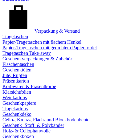
Verpackung & Versand
Tragetaschen
Papier-Tragetaschen mit flachem Henkel
Papier-Tragetaschen mit gedrehtem Papierkordel
Tragetaschen Take-away
Geschenkverpackungen & Zubehör
Flaschentaschen
Geschenktüten
Jute, Rupfen
Präsentkarton
Korbwaren & Präsentkörbe
Klarsichtfolien
Weinkartons
Geschenkpapiere
Tragekartons
Geschenkdeko
Cello-, Kreuz-, Flach- und Blockbodenbeutel
Geschenk- Stoff- & Polybänder
Holz- & Cellophanwolle
Geschenkboxen