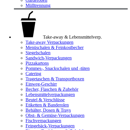
Garderoben
Mülltrennung
Take-away & Lebensmittelverp.
Take-away Verpackungen
Menüschalen & Feinkostbecher
Siegelschalen
Sandwich-Verpackungen
Pizzakartons
Pommes-, Snackschalen und -tüten
Catering
Tragetaschen & Transportboxen
Einweg-Geschirr
Becher, Flaschen & Zubehör
Lebensmittelverpackungen
Beutel & Verschlüsse
Etiketten & Banderolen
Behälter, Dosen & Trays
Obst- & Gemüse-Verpackungen
Fischverpackungen
Feingebäck-Verpackungen