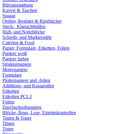
Büroausstattung
Kuvert & Taschen
Spagat
Ordner, Register & Ringbücher
Steck-, Klarsichthüllen
Haft- und Notizblöcke
Schreib- und Markierstifte
Catering & Food
Papier, Formulare, Etiketten, Folien
Papiere weiß
Papiere farbig
Strukturpapiere
Motivpapiere
Formulare
Plotterpapiere und -folien
Additions- und Kassarollen
Etiketten
Etiketten PCL3
Folien
Durchschreibpapiere
Blöcke, Bons, Lose, Eintrittskontrollen
Tinten & Toner
Tinten
Toner