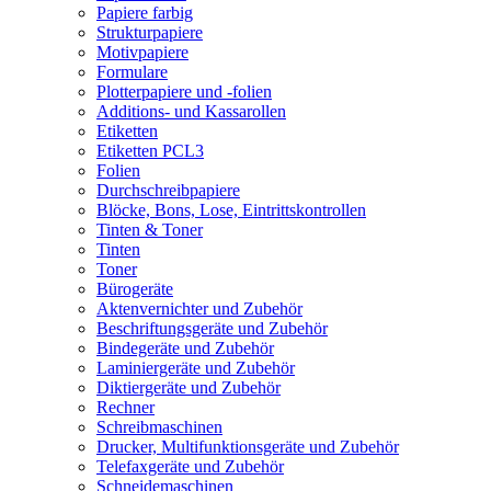
Papiere farbig
Strukturpapiere
Motivpapiere
Formulare
Plotterpapiere und -folien
Additions- und Kassarollen
Etiketten
Etiketten PCL3
Folien
Durchschreibpapiere
Blöcke, Bons, Lose, Eintrittskontrollen
Tinten & Toner
Tinten
Toner
Bürogeräte
Aktenvernichter und Zubehör
Beschriftungsgeräte und Zubehör
Bindegeräte und Zubehör
Laminiergeräte und Zubehör
Diktiergeräte und Zubehör
Rechner
Schreibmaschinen
Drucker, Multifunktionsgeräte und Zubehör
Telefaxgeräte und Zubehör
Schneidemaschinen