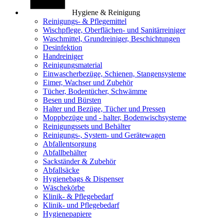
Hygiene & Reinigung
Reinigungs- & Pflegemittel
Wischpflege, Oberflächen- und Sanitärreiniger
Waschmittel, Grundreiniger, Beschichtungen
Desinfektion
Handreiniger
Reinigungsmaterial
Einwascherbezüge, Schienen, Stangensysteme
Eimer, Wachser und Zubehör
Tücher, Bodentücher, Schwämme
Besen und Bürsten
Halter und Bezüge, Tücher und Pressen
Moppbezüge und - halter, Bodenwischsysteme
Reinigungssets und Behälter
Reinigungs-, System- und Gerätewagen
Abfallentsorgung
Abfallbehälter
Sackständer & Zubehör
Abfallsäcke
Hygienebags & Dispenser
Wäschekörbe
Klinik- & Pflegebedarf
Klinik- und Pflegebedarf
Hygienepapiere