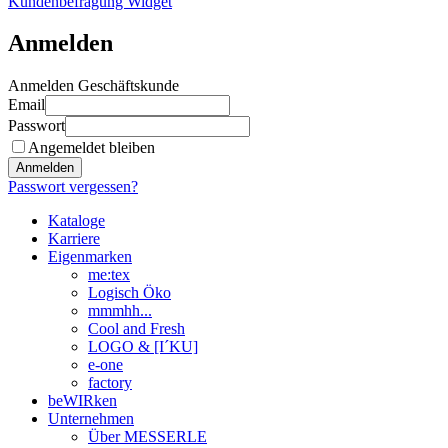
Kundenbefragung Widget
Anmelden
Anmelden Geschäftskunde
Email
Passwort
Angemeldet bleiben
Anmelden
Passwort vergessen?
Kataloge
Karriere
Eigenmarken
me:tex
Logisch Öko
mmmhh...
Cool and Fresh
LOGO & [I´KU]
e-one
factory
beWIRken
Unternehmen
Über MESSERLE