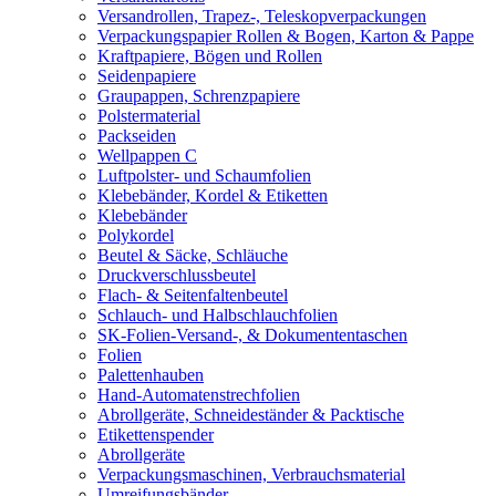
Versandrollen, Trapez-, Teleskopverpackungen
Verpackungspapier Rollen & Bogen, Karton & Pappe
Kraftpapiere, Bögen und Rollen
Seidenpapiere
Graupappen, Schrenzpapiere
Polstermaterial
Packseiden
Wellpappen C
Luftpolster- und Schaumfolien
Klebebänder, Kordel & Etiketten
Klebebänder
Polykordel
Beutel & Säcke, Schläuche
Druckverschlussbeutel
Flach- & Seitenfaltenbeutel
Schlauch- und Halbschlauchfolien
SK-Folien-Versand-, & Dokumententaschen
Folien
Palettenhauben
Hand-Automatenstrechfolien
Abrollgeräte, Schneideständer & Packtische
Etikettenspender
Abrollgeräte
Verpackungsmaschinen, Verbrauchsmaterial
Umreifungsbänder