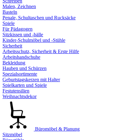
Schreiben
Malen, Zeichnen
Basteln
Penale, Schultaschen und Rucksäcke
Spiele
Für Pädagogen
Sitzkissen und -bälle
Kinder-Schulmöbel und -Stühle
Sicherheit
Arbeitsschutz, Sicherheit & Erste Hilfe
Arbeitshandschuhe
Bekleidung
Hauben und Schürzen
Spezialsortimente
Geburtstagskerzen mit Halter
Spielkarten und Spiele
Festutensilien
Weihnachtsdekor
Büromöbel & Planung
Sitzmöbel