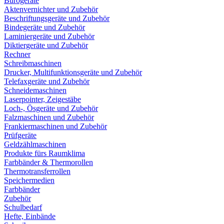
Bürogeräte
Aktenvernichter und Zubehör
Beschriftungsgeräte und Zubehör
Bindegeräte und Zubehör
Laminiergeräte und Zubehör
Diktiergeräte und Zubehör
Rechner
Schreibmaschinen
Drucker, Multifunktionsgeräte und Zubehör
Telefaxgeräte und Zubehör
Schneidemaschinen
Laserpointer, Zeigestäbe
Loch-, Ösgeräte und Zubehör
Falzmaschinen und Zubehör
Frankiermaschinen und Zubehör
Prüfgeräte
Geldzählmaschinen
Produkte fürs Raumklima
Farbbänder & Thermorollen
Thermotransferrollen
Speichermedien
Farbbänder
Zubehör
Schulbedarf
Hefte, Einbände