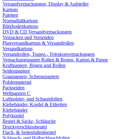
Versandverpackungen, Display & Aufsteller
Kartons
Paletten
Normalfaltkartons
Blitzbodenkartons
DVD & CD Versandverpackungen
Verpacken und Versenden
Planversandkartons & Versandrollen
Versandkartons
Versandrollen, Trapez-, Teleskopverpackungen
Verpackungspapier Rollen & Bogen, Karton & Pappe
Kraftpapiere, Bögen und Rollen
Seidenpapiere
Graupappen, Schrenzpapiere
Polstermaterial
Packseiden
Wellpappen C
Luftpolster- und Schaumfolien
Klebebänder, Kordel & Etiketten
Klebebänder
Polykordel
Beutel & Säcke, Schläuche
Druckverschlussbeutel
Flach- & Seitenfaltenbeutel
Schlauch- und Halbschlauchfolien