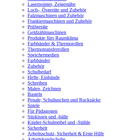
Laserpointer, Zeigestäbe
Loch-, Ösgeräte und Zubehör
Falzmaschinen und Zubehör
Frankiermaschinen und Zubehör
Prüfgeräte
Geldzählmaschinen
Produkte fürs Raumklima
Farbbänder & Thermorollen
Thermotransferrollen
Speichermedien
Farbbänder
Zubehör
Schulbedarf
Hefte, Einbände
Schreiben
Malen, Zeichnen
Basteln
Penale, Schultaschen und Rucksäcke
Spiele
Für Pädagogen
Sitzkissen und -bälle
Kinder-Schulmöbel und -Stühle
Sicherheit
Arbeitsschutz, Sicherheit & Erste Hilfe
Arbeitshandschuhe