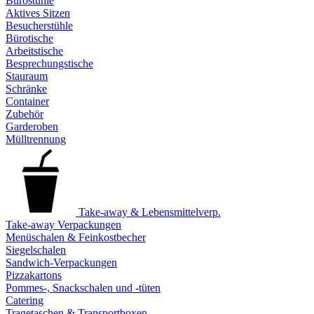
Bürostühle
Aktives Sitzen
Besucherstühle
Bürotische
Arbeitstische
Besprechungstische
Stauraum
Schränke
Container
Zubehör
Garderoben
Mülltrennung
Take-away & Lebensmittelverp.
Take-away Verpackungen
Menüschalen & Feinkostbecher
Siegelschalen
Sandwich-Verpackungen
Pizzakartons
Pommes-, Snackschalen und -tüten
Catering
Tragetaschen & Transportboxen