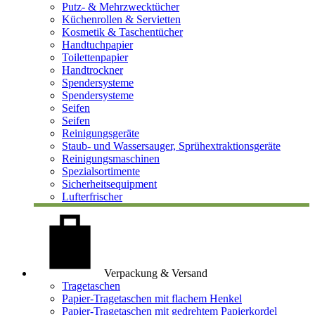
Putz- & Mehrzwecktücher
Küchenrollen & Servietten
Kosmetik & Taschentücher
Handtuchpapier
Toilettenpapier
Handtrockner
Spendersysteme
Spendersysteme
Seifen
Seifen
Reinigungsgeräte
Staub- und Wassersauger, Sprühextraktionsgeräte
Reinigungsmaschinen
Spezialsortimente
Sicherheitsequipment
Lufterfrischer
Verpackung & Versand
Tragetaschen
Papier-Tragetaschen mit flachem Henkel
Papier-Tragetaschen mit gedrehtem Papierkordel