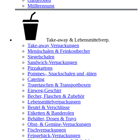
Garderoben
Mülltrennung
Take-away & Lebensmittelverp.
Take-away Verpackungen
Menüschalen & Feinkostbecher
Siegelschalen
Sandwich-Verpackungen
Pizzakartons
Pommes-, Snackschalen und -tüten
Catering
Tragetaschen & Transportboxen
Einweg-Geschirr
Becher, Flaschen & Zubehör
Lebensmittelverpackungen
Beutel & Verschlüsse
Etiketten & Banderolen
Behälter, Dosen & Trays
Obst- & Gemüse-Verpackungen
Fischverpackungen
Feingebäck-Verpackungen