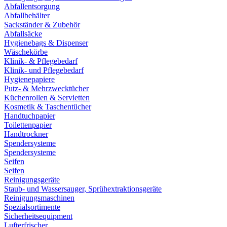
Abfallentsorgung
Abfallbehälter
Sackständer & Zubehör
Abfallsäcke
Hygienebags & Dispenser
Wäschekörbe
Klinik- & Pflegebedarf
Klinik- und Pflegebedarf
Hygienepapiere
Putz- & Mehrzwecktücher
Küchenrollen & Servietten
Kosmetik & Taschentücher
Handtuchpapier
Toilettenpapier
Handtrockner
Spendersysteme
Spendersysteme
Seifen
Seifen
Reinigungsgeräte
Staub- und Wassersauger, Sprühextraktionsgeräte
Reinigungsmaschinen
Spezialsortimente
Sicherheitsequipment
Lufterfrischer