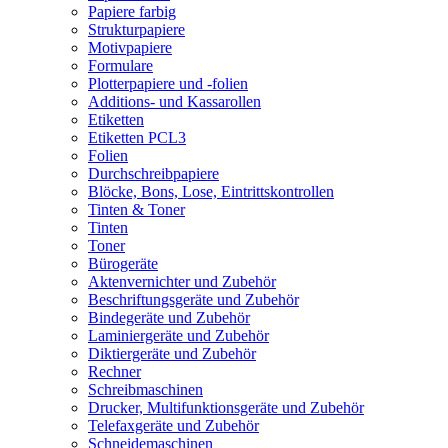
Papiere farbig
Strukturpapiere
Motivpapiere
Formulare
Plotterpapiere und -folien
Additions- und Kassarollen
Etiketten
Etiketten PCL3
Folien
Durchschreibpapiere
Blöcke, Bons, Lose, Eintrittskontrollen
Tinten & Toner
Tinten
Toner
Bürogeräte
Aktenvernichter und Zubehör
Beschriftungsgeräte und Zubehör
Bindegeräte und Zubehör
Laminiergeräte und Zubehör
Diktiergeräte und Zubehör
Rechner
Schreibmaschinen
Drucker, Multifunktionsgeräte und Zubehör
Telefaxgeräte und Zubehör
Schneidemaschinen