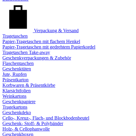
Verpackung & Versand
Tragetaschen
Papier-Tragetaschen mit flachem Henkel
Papier-Tragetaschen mit gedrehtem Papierkordel
Tragetaschen Take-away
Geschenkverpackungen & Zubehör
Flaschentaschen
Geschenktüten
Jute, Rupfen
Präsentkarton
Korbwaren & Präsentkörbe
Klarsichtfolien
Weinkartons
Geschenkpapiere
Tragekartons
Geschenkdeko
Cello-, Kreuz-, Flach- und Blockbodenbeutel
Geschenk- Stoff- & Polybänder
Holz- & Cellophanwolle
Geschenkboxen