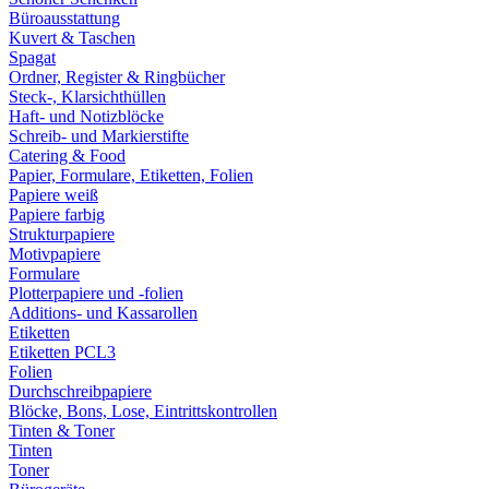
Büroausstattung
Kuvert & Taschen
Spagat
Ordner, Register & Ringbücher
Steck-, Klarsichthüllen
Haft- und Notizblöcke
Schreib- und Markierstifte
Catering & Food
Papier, Formulare, Etiketten, Folien
Papiere weiß
Papiere farbig
Strukturpapiere
Motivpapiere
Formulare
Plotterpapiere und -folien
Additions- und Kassarollen
Etiketten
Etiketten PCL3
Folien
Durchschreibpapiere
Blöcke, Bons, Lose, Eintrittskontrollen
Tinten & Toner
Tinten
Toner