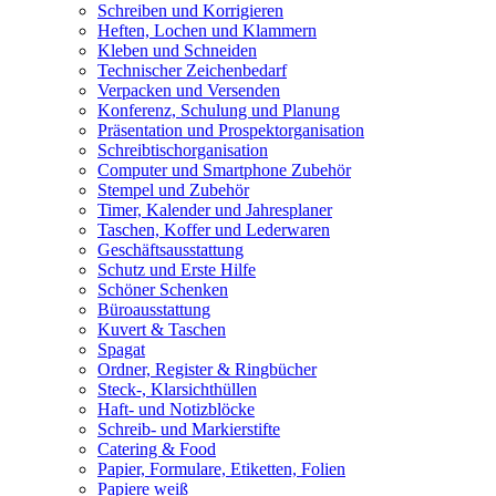
Schreiben und Korrigieren
Heften, Lochen und Klammern
Kleben und Schneiden
Technischer Zeichenbedarf
Verpacken und Versenden
Konferenz, Schulung und Planung
Präsentation und Prospektorganisation
Schreibtischorganisation
Computer und Smartphone Zubehör
Stempel und Zubehör
Timer, Kalender und Jahresplaner
Taschen, Koffer und Lederwaren
Geschäftsausstattung
Schutz und Erste Hilfe
Schöner Schenken
Büroausstattung
Kuvert & Taschen
Spagat
Ordner, Register & Ringbücher
Steck-, Klarsichthüllen
Haft- und Notizblöcke
Schreib- und Markierstifte
Catering & Food
Papier, Formulare, Etiketten, Folien
Papiere weiß