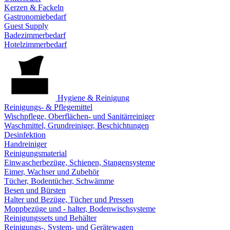
Kerzen & Fackeln
Gastronomiebedarf
Guest Supply
Badezimmerbedarf
Hotelzimmerbedarf
Hygiene & Reinigung
Reinigungs- & Pflegemittel
Wischpflege, Oberflächen- und Sanitärreiniger
Waschmittel, Grundreiniger, Beschichtungen
Desinfektion
Handreiniger
Reinigungsmaterial
Einwascherbezüge, Schienen, Stangensysteme
Eimer, Wachser und Zubehör
Tücher, Bodentücher, Schwämme
Besen und Bürsten
Halter und Bezüge, Tücher und Pressen
Moppbezüge und - halter, Bodenwischsysteme
Reinigungssets und Behälter
Reinigungs-, System- und Gerätewagen