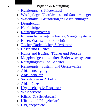
Hygiene & Reinigung
Reinigungs- & Pflegemittel
Wischpflege, Oberflächen- und Sanitärreiniger
Waschmittel, Grundreiniger, Beschichtungen
Desinfektion
Handreiniger
Reinigungsmaterial
Einwascherbezüge, Schienen, Stangensysteme
Eimer, Wachser und Zubehör
Tücher, Bodentücher, Schwämme
Besen und Bürsten
Halter und Bezüge, Tücher und Pressen
Moppbezüge und - halter, Bodenwischsysteme
Reinigungssets und Behälter
Reinigungs-, System- und Gerätewagen
Abfallentsorgung
Abfallbehälter
Sackständer & Zubehör
Abfallsäcke
Hygienebags & Dispenser
Wäschekörbe
Klinik- & Pflegebedarf
Klinik- und Pflegebedarf
Hygienepapiere