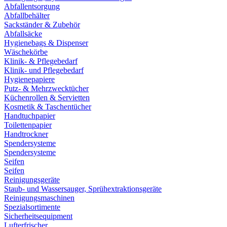
Abfallentsorgung
Abfallbehälter
Sackständer & Zubehör
Abfallsäcke
Hygienebags & Dispenser
Wäschekörbe
Klinik- & Pflegebedarf
Klinik- und Pflegebedarf
Hygienepapiere
Putz- & Mehrzwecktücher
Küchenrollen & Servietten
Kosmetik & Taschentücher
Handtuchpapier
Toilettenpapier
Handtrockner
Spendersysteme
Spendersysteme
Seifen
Seifen
Reinigungsgeräte
Staub- und Wassersauger, Sprühextraktionsgeräte
Reinigungsmaschinen
Spezialsortimente
Sicherheitsequipment
Lufterfrischer