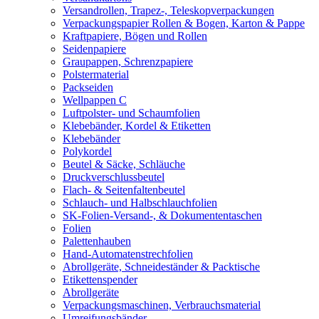
Versandrollen, Trapez-, Teleskopverpackungen
Verpackungspapier Rollen & Bogen, Karton & Pappe
Kraftpapiere, Bögen und Rollen
Seidenpapiere
Graupappen, Schrenzpapiere
Polstermaterial
Packseiden
Wellpappen C
Luftpolster- und Schaumfolien
Klebebänder, Kordel & Etiketten
Klebebänder
Polykordel
Beutel & Säcke, Schläuche
Druckverschlussbeutel
Flach- & Seitenfaltenbeutel
Schlauch- und Halbschlauchfolien
SK-Folien-Versand-, & Dokumententaschen
Folien
Palettenhauben
Hand-Automatenstrechfolien
Abrollgeräte, Schneideständer & Packtische
Etikettenspender
Abrollgeräte
Verpackungsmaschinen, Verbrauchsmaterial
Umreifungsbänder