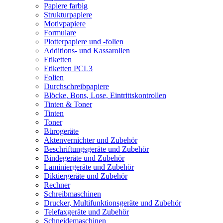
Papiere farbig
Strukturpapiere
Motivpapiere
Formulare
Plotterpapiere und -folien
Additions- und Kassarollen
Etiketten
Etiketten PCL3
Folien
Durchschreibpapiere
Blöcke, Bons, Lose, Eintrittskontrollen
Tinten & Toner
Tinten
Toner
Bürogeräte
Aktenvernichter und Zubehör
Beschriftungsgeräte und Zubehör
Bindegeräte und Zubehör
Laminiergeräte und Zubehör
Diktiergeräte und Zubehör
Rechner
Schreibmaschinen
Drucker, Multifunktionsgeräte und Zubehör
Telefaxgeräte und Zubehör
Schneidemaschinen