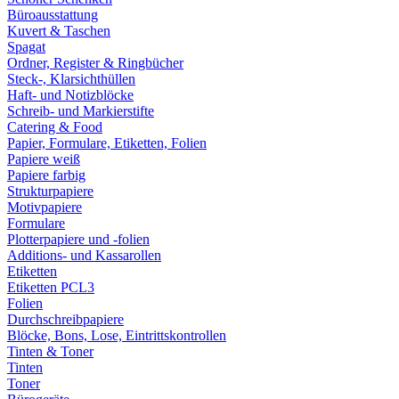
Büroausstattung
Kuvert & Taschen
Spagat
Ordner, Register & Ringbücher
Steck-, Klarsichthüllen
Haft- und Notizblöcke
Schreib- und Markierstifte
Catering & Food
Papier, Formulare, Etiketten, Folien
Papiere weiß
Papiere farbig
Strukturpapiere
Motivpapiere
Formulare
Plotterpapiere und -folien
Additions- und Kassarollen
Etiketten
Etiketten PCL3
Folien
Durchschreibpapiere
Blöcke, Bons, Lose, Eintrittskontrollen
Tinten & Toner
Tinten
Toner