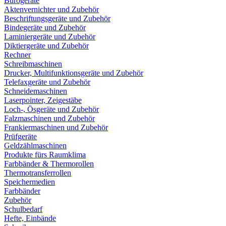
Bürogeräte
Aktenvernichter und Zubehör
Beschriftungsgeräte und Zubehör
Bindegeräte und Zubehör
Laminiergeräte und Zubehör
Diktiergeräte und Zubehör
Rechner
Schreibmaschinen
Drucker, Multifunktionsgeräte und Zubehör
Telefaxgeräte und Zubehör
Schneidemaschinen
Laserpointer, Zeigestäbe
Loch-, Ösgeräte und Zubehör
Falzmaschinen und Zubehör
Frankiermaschinen und Zubehör
Prüfgeräte
Geldzählmaschinen
Produkte fürs Raumklima
Farbbänder & Thermorollen
Thermotransferrollen
Speichermedien
Farbbänder
Zubehör
Schulbedarf
Hefte, Einbände