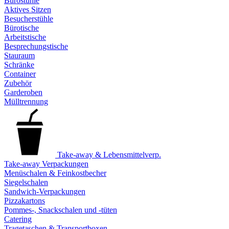
Bürostühle
Aktives Sitzen
Besucherstühle
Bürotische
Arbeitstische
Besprechungstische
Stauraum
Schränke
Container
Zubehör
Garderoben
Mülltrennung
Take-away & Lebensmittelverp.
Take-away Verpackungen
Menüschalen & Feinkostbecher
Siegelschalen
Sandwich-Verpackungen
Pizzakartons
Pommes-, Snackschalen und -tüten
Catering
Tragetaschen & Transportboxen