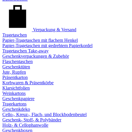
Verpackung & Versand
Tragetaschen
Papier-Tragetaschen mit flachem Henkel
Papier-Tragetaschen mit gedrehtem Papierkordel
Tragetaschen Take-away
Geschenkverpackungen & Zubehör
Flaschentaschen
Geschenktüten
Jute, Rupfen
Präsentkarton
Korbwaren & Präsentkörbe
Klarsichtfolien
Weinkartons
Geschenkpapiere
Tragekartons
Geschenkdeko
Cello-, Kreuz-, Flach- und Blockbodenbeutel
Geschenk- Stoff- & Polybänder
Holz- & Cellophanwolle
Geschenkboxen