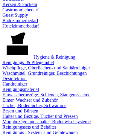
Kerzen & Fackeln
Gastronomiebedarf
Guest Supply
Badezimmerbedarf
Hotelzimmerbedarf
Hygiene & Reinigung
Reinigungs- & Pflegemittel
Wischpflege, Oberflächen- und Sanitärreiniger
Waschmittel, Grundreiniger, Beschichtungen
Desinfektion
Handreiniger
Reinigungsmaterial
Einwascherbezüge, Schienen, Stangensysteme
Eimer, Wachser und Zubehör
Tücher, Bodentücher, Schwämme
Besen und Bürsten
Halter und Bezüge, Tücher und Pressen
Moppbezüge und - halter, Bodenwischsysteme
Reinigungssets und Behälter
Reinigungs-, System- und Gerätewagen