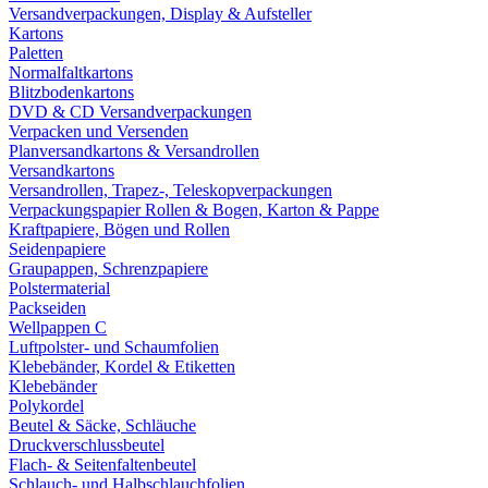
Versandverpackungen, Display & Aufsteller
Kartons
Paletten
Normalfaltkartons
Blitzbodenkartons
DVD & CD Versandverpackungen
Verpacken und Versenden
Planversandkartons & Versandrollen
Versandkartons
Versandrollen, Trapez-, Teleskopverpackungen
Verpackungspapier Rollen & Bogen, Karton & Pappe
Kraftpapiere, Bögen und Rollen
Seidenpapiere
Graupappen, Schrenzpapiere
Polstermaterial
Packseiden
Wellpappen C
Luftpolster- und Schaumfolien
Klebebänder, Kordel & Etiketten
Klebebänder
Polykordel
Beutel & Säcke, Schläuche
Druckverschlussbeutel
Flach- & Seitenfaltenbeutel
Schlauch- und Halbschlauchfolien