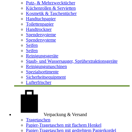
Putz- & Mehrzwecktücher
Küchenrollen & Servietten
Kosmetik & Taschentücher
Handtuchpapier
Toilettenpapier
Handtrockner
Spendersysteme
Spendersysteme
Seifen
Seifen
Reinigungsgeräte
Staub- und Wassersauger, Sprühextraktionsgeräte
Reinigungsmaschinen
Spezialsortimente
Sicherheitsequipment
Lufterfrischer
Verpackung & Versand
Tragetaschen
Papier-Tragetaschen mit flachem Henkel
Papier-Tragetaschen mit gedrehtem Papierkordel