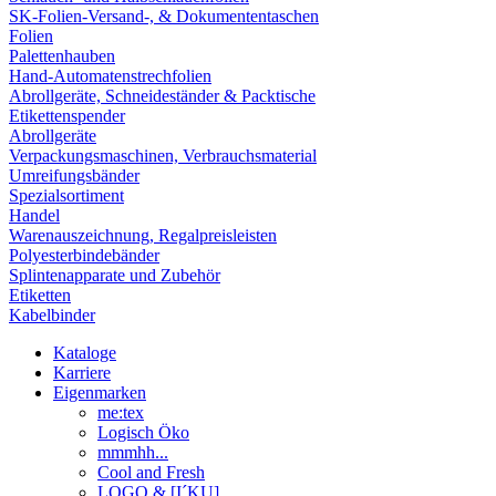
SK-Folien-Versand-, & Dokumententaschen
Folien
Palettenhauben
Hand-Automatenstrechfolien
Abrollgeräte, Schneideständer & Packtische
Etikettenspender
Abrollgeräte
Verpackungsmaschinen, Verbrauchsmaterial
Umreifungsbänder
Spezialsortiment
Handel
Warenauszeichnung, Regalpreisleisten
Polyesterbindebänder
Splintenapparate und Zubehör
Etiketten
Kabelbinder
Kataloge
Karriere
Eigenmarken
me:tex
Logisch Öko
mmmhh...
Cool and Fresh
LOGO & [I´KU]