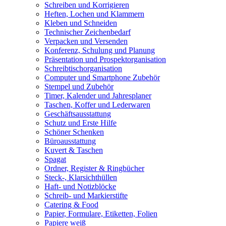
Schreiben und Korrigieren
Heften, Lochen und Klammern
Kleben und Schneiden
Technischer Zeichenbedarf
Verpacken und Versenden
Konferenz, Schulung und Planung
Präsentation und Prospektorganisation
Schreibtischorganisation
Computer und Smartphone Zubehör
Stempel und Zubehör
Timer, Kalender und Jahresplaner
Taschen, Koffer und Lederwaren
Geschäftsausstattung
Schutz und Erste Hilfe
Schöner Schenken
Büroausstattung
Kuvert & Taschen
Spagat
Ordner, Register & Ringbücher
Steck-, Klarsichthüllen
Haft- und Notizblöcke
Schreib- und Markierstifte
Catering & Food
Papier, Formulare, Etiketten, Folien
Papiere weiß