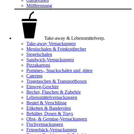
Garderoben
Mülltrennung
Take-away & Lebensmittelverp.
Take-away Verpackungen
Menüschalen & Feinkostbecher
Siegelschalen
Sandwich-Verpackungen
Pizzakartons
Pommes-, Snackschalen und -tüten
Catering
Tragetaschen & Transportboxen
Einweg-Geschirr
Becher, Flaschen & Zubehör
Lebensmittelverpackungen
Beutel & Verschlüsse
Etiketten & Banderolen
Behälter, Dosen & Trays
Obst- & Gemüse-Verpackungen
Fischverpackungen
Feingebäck-Verpackungen