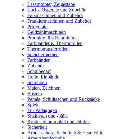
Laserpointer, Zeigestäbe
Loch-, Ösgeräte und Zubehör
Falzmaschinen und Zubehör
Frankiermaschinen und Zubehör
Prüfgeräte
Geldzählmaschinen
Produkte fürs Raumklima
Farbbänder & Thermorollen
Thermotransferrollen
Speichermedien
Farbbänder
Zubehör
Schulbedarf
Hefte, Einbände
Schreiben
Malen, Zeichnen
Basteln
Penale, Schultaschen und Rucksäcke
Spiele
Für Pädagogen
Sitzkissen und -bälle
Kinder-Schulmöbel und -Stühle
Sicherheit
Arbeitsschutz, Sicherheit & Erste Hilfe
Arbeitshandschuhe