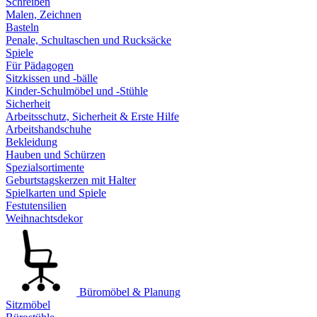
Schreiben
Malen, Zeichnen
Basteln
Penale, Schultaschen und Rucksäcke
Spiele
Für Pädagogen
Sitzkissen und -bälle
Kinder-Schulmöbel und -Stühle
Sicherheit
Arbeitsschutz, Sicherheit & Erste Hilfe
Arbeitshandschuhe
Bekleidung
Hauben und Schürzen
Spezialsortimente
Geburtstagskerzen mit Halter
Spielkarten und Spiele
Festutensilien
Weihnachtsdekor
Büromöbel & Planung
Sitzmöbel