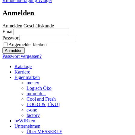
Kundenbefragung Widget
Anmelden
Anmelden Geschäftskunde
Email
Passwort
Angemeldet bleiben
Anmelden
Passwort vergessen?
Kataloge
Karriere
Eigenmarken
me:tex
Logisch Öko
mmmhh...
Cool and Fresh
LOGO & [I´KU]
e-one
factory
beWIRken
Unternehmen
Über MESSERLE