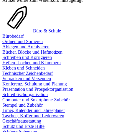
Artikel wurde zum Warenkorb hinzugefügt
Büro & Schule
Bürobedarf
Ordnen und Sortieren
Ablegen und Archivieren
Bücher, Blöcke und Haftnotizen
Schreiben und Korrigieren
Heften, Lochen und Klammern
Kleben und Schneiden
Technischer Zeichenbedarf
Verpacken und Versenden
Konferenz, Schulung und Planung
Präsentation und Prospektorganisation
Schreibtischorganisation
Computer und Smartphone Zubehör
Stempel und Zubehör
Timer, Kalender und Jahresplaner
Taschen, Koffer und Lederwaren
Geschäftsausstattung
Schutz und Erste Hilfe
Schöner Schenken