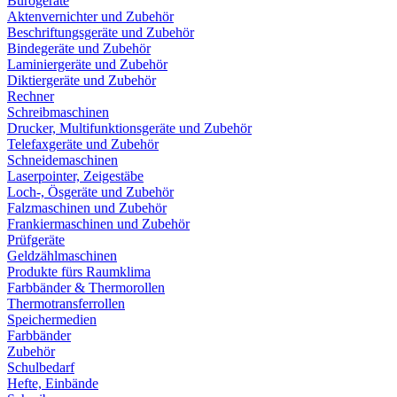
Bürogeräte
Aktenvernichter und Zubehör
Beschriftungsgeräte und Zubehör
Bindegeräte und Zubehör
Laminiergeräte und Zubehör
Diktiergeräte und Zubehör
Rechner
Schreibmaschinen
Drucker, Multifunktionsgeräte und Zubehör
Telefaxgeräte und Zubehör
Schneidemaschinen
Laserpointer, Zeigestäbe
Loch-, Ösgeräte und Zubehör
Falzmaschinen und Zubehör
Frankiermaschinen und Zubehör
Prüfgeräte
Geldzählmaschinen
Produkte fürs Raumklima
Farbbänder & Thermorollen
Thermotransferrollen
Speichermedien
Farbbänder
Zubehör
Schulbedarf
Hefte, Einbände