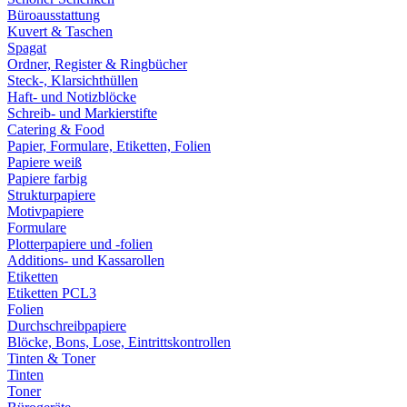
Büroausstattung
Kuvert & Taschen
Spagat
Ordner, Register & Ringbücher
Steck-, Klarsichthüllen
Haft- und Notizblöcke
Schreib- und Markierstifte
Catering & Food
Papier, Formulare, Etiketten, Folien
Papiere weiß
Papiere farbig
Strukturpapiere
Motivpapiere
Formulare
Plotterpapiere und -folien
Additions- und Kassarollen
Etiketten
Etiketten PCL3
Folien
Durchschreibpapiere
Blöcke, Bons, Lose, Eintrittskontrollen
Tinten & Toner
Tinten
Toner