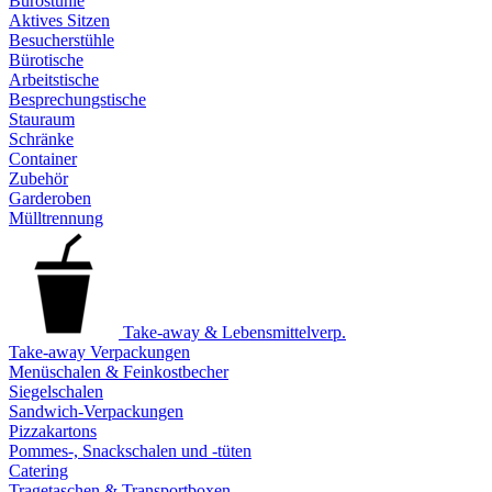
Bürostühle
Aktives Sitzen
Besucherstühle
Bürotische
Arbeitstische
Besprechungstische
Stauraum
Schränke
Container
Zubehör
Garderoben
Mülltrennung
Take-away & Lebensmittelverp.
Take-away Verpackungen
Menüschalen & Feinkostbecher
Siegelschalen
Sandwich-Verpackungen
Pizzakartons
Pommes-, Snackschalen und -tüten
Catering
Tragetaschen & Transportboxen