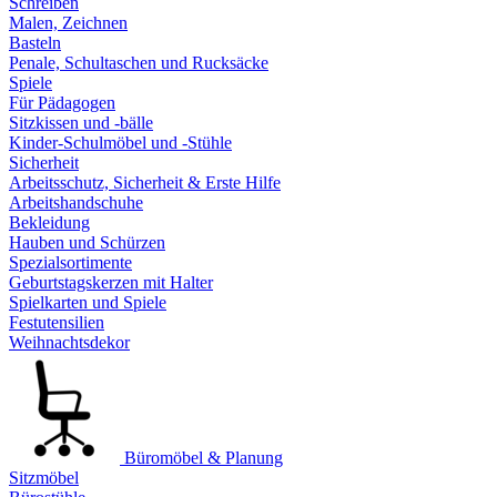
Schreiben
Malen, Zeichnen
Basteln
Penale, Schultaschen und Rucksäcke
Spiele
Für Pädagogen
Sitzkissen und -bälle
Kinder-Schulmöbel und -Stühle
Sicherheit
Arbeitsschutz, Sicherheit & Erste Hilfe
Arbeitshandschuhe
Bekleidung
Hauben und Schürzen
Spezialsortimente
Geburtstagskerzen mit Halter
Spielkarten und Spiele
Festutensilien
Weihnachtsdekor
Büromöbel & Planung
Sitzmöbel