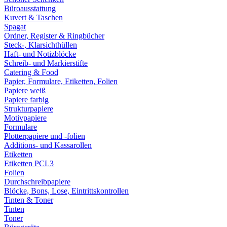
Büroausstattung
Kuvert & Taschen
Spagat
Ordner, Register & Ringbücher
Steck-, Klarsichthüllen
Haft- und Notizblöcke
Schreib- und Markierstifte
Catering & Food
Papier, Formulare, Etiketten, Folien
Papiere weiß
Papiere farbig
Strukturpapiere
Motivpapiere
Formulare
Plotterpapiere und -folien
Additions- und Kassarollen
Etiketten
Etiketten PCL3
Folien
Durchschreibpapiere
Blöcke, Bons, Lose, Eintrittskontrollen
Tinten & Toner
Tinten
Toner