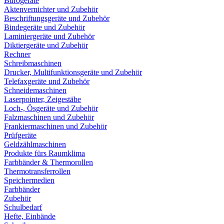
Bürogeräte
Aktenvernichter und Zubehör
Beschriftungsgeräte und Zubehör
Bindegeräte und Zubehör
Laminiergeräte und Zubehör
Diktiergeräte und Zubehör
Rechner
Schreibmaschinen
Drucker, Multifunktionsgeräte und Zubehör
Telefaxgeräte und Zubehör
Schneidemaschinen
Laserpointer, Zeigestäbe
Loch-, Ösgeräte und Zubehör
Falzmaschinen und Zubehör
Frankiermaschinen und Zubehör
Prüfgeräte
Geldzählmaschinen
Produkte fürs Raumklima
Farbbänder & Thermorollen
Thermotransferrollen
Speichermedien
Farbbänder
Zubehör
Schulbedarf
Hefte, Einbände