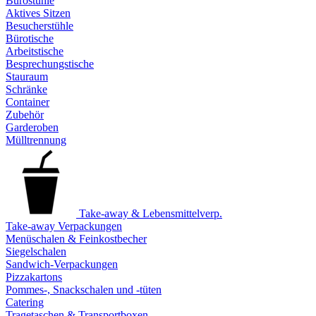
Bürostühle
Aktives Sitzen
Besucherstühle
Bürotische
Arbeitstische
Besprechungstische
Stauraum
Schränke
Container
Zubehör
Garderoben
Mülltrennung
Take-away & Lebensmittelverp.
Take-away Verpackungen
Menüschalen & Feinkostbecher
Siegelschalen
Sandwich-Verpackungen
Pizzakartons
Pommes-, Snackschalen und -tüten
Catering
Tragetaschen & Transportboxen