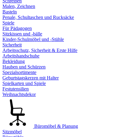
Schreiben
Malen, Zeichnen
Basteln
Penale, Schultaschen und Rucksäcke
Spiele
Für Pädagogen
Sitzkissen und -bälle
Kinder-Schulmöbel und -Stühle
Sicherheit
Arbeitsschutz, Sicherheit & Erste Hilfe
Arbeitshandschuhe
Bekleidung
Hauben und Schürzen
Spezialsortimente
Geburtstagskerzen mit Halter
Spielkarten und Spiele
Festutensilien
Weihnachtsdekor
Büromöbel & Planung
Sitzmöbel