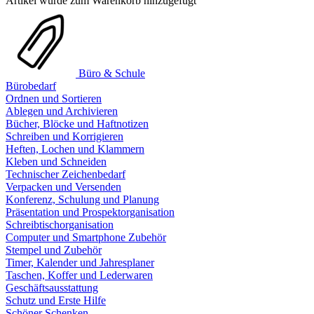
Artikel wurde zum Warenkorb hinzugefügt
Büro & Schule
Bürobedarf
Ordnen und Sortieren
Ablegen und Archivieren
Bücher, Blöcke und Haftnotizen
Schreiben und Korrigieren
Heften, Lochen und Klammern
Kleben und Schneiden
Technischer Zeichenbedarf
Verpacken und Versenden
Konferenz, Schulung und Planung
Präsentation und Prospektorganisation
Schreibtischorganisation
Computer und Smartphone Zubehör
Stempel und Zubehör
Timer, Kalender und Jahresplaner
Taschen, Koffer und Lederwaren
Geschäftsausstattung
Schutz und Erste Hilfe
Schöner Schenken