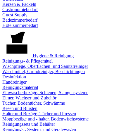
Kerzen & Fackeln
Gastronomiebedarf
Guest Supply
Badezimmerbedarf
Hotelzimmerbedarf
Hygiene & Reinigung
Reinigungs- & Pflegemittel
Wischpflege, Oberflächen- und Sanitärreiniger
Waschmittel, Grundreiniger, Beschichtungen
Desinfektion
Handreiniger
Reinigungsmaterial
Einwascherbezüge, Schienen, Stangensysteme
Eimer, Wachser und Zubehör
Tücher, Bodentücher, Schwämme
Besen und Bürsten
Halter und Bezüge, Tücher und Pressen
Moppbezüge und - halter, Bodenwischsysteme
Reinigungssets und Behälter
Reinigungs-, System- und Gerätewagen