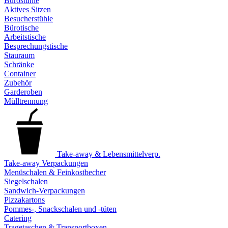
Bürostühle
Aktives Sitzen
Besucherstühle
Bürotische
Arbeitstische
Besprechungstische
Stauraum
Schränke
Container
Zubehör
Garderoben
Mülltrennung
Take-away & Lebensmittelverp.
Take-away Verpackungen
Menüschalen & Feinkostbecher
Siegelschalen
Sandwich-Verpackungen
Pizzakartons
Pommes-, Snackschalen und -tüten
Catering
Tragetaschen & Transportboxen