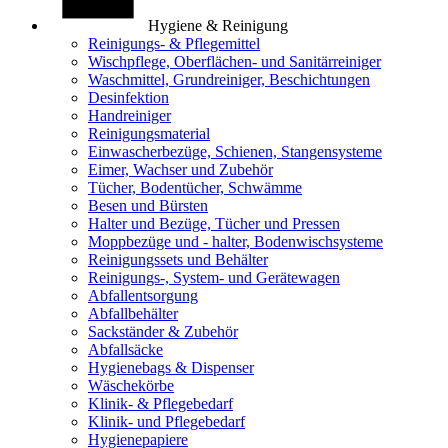
Hygiene & Reinigung
Reinigungs- & Pflegemittel
Wischpflege, Oberflächen- und Sanitärreiniger
Waschmittel, Grundreiniger, Beschichtungen
Desinfektion
Handreiniger
Reinigungsmaterial
Einwascherbezüge, Schienen, Stangensysteme
Eimer, Wachser und Zubehör
Tücher, Bodentücher, Schwämme
Besen und Bürsten
Halter und Bezüge, Tücher und Pressen
Moppbezüge und - halter, Bodenwischsysteme
Reinigungssets und Behälter
Reinigungs-, System- und Gerätewagen
Abfallentsorgung
Abfallbehälter
Sackständer & Zubehör
Abfallsäcke
Hygienebags & Dispenser
Wäschekörbe
Klinik- & Pflegebedarf
Klinik- und Pflegebedarf
Hygienepapiere