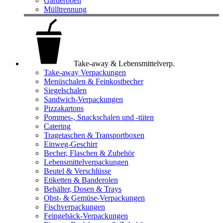
Garderoben
Mülltrennung
Take-away & Lebensmittelverp.
Take-away Verpackungen
Menüschalen & Feinkostbecher
Siegelschalen
Sandwich-Verpackungen
Pizzakartons
Pommes-, Snackschalen und -tüten
Catering
Tragetaschen & Transportboxen
Einweg-Geschirr
Becher, Flaschen & Zubehör
Lebensmittelverpackungen
Beutel & Verschlüsse
Etiketten & Banderolen
Behälter, Dosen & Trays
Obst- & Gemüse-Verpackungen
Fischverpackungen
Feingebäck-Verpackungen