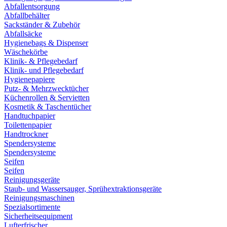
Abfallentsorgung
Abfallbehälter
Sackständer & Zubehör
Abfallsäcke
Hygienebags & Dispenser
Wäschekörbe
Klinik- & Pflegebedarf
Klinik- und Pflegebedarf
Hygienepapiere
Putz- & Mehrzwecktücher
Küchenrollen & Servietten
Kosmetik & Taschentücher
Handtuchpapier
Toilettenpapier
Handtrockner
Spendersysteme
Spendersysteme
Seifen
Seifen
Reinigungsgeräte
Staub- und Wassersauger, Sprühextraktionsgeräte
Reinigungsmaschinen
Spezialsortimente
Sicherheitsequipment
Lufterfrischer