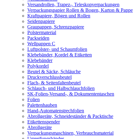
Versandrollen, Trapez-, Teleskopverpackungen
Verpackungspapier Rollen & Bogen, Karton & Pappe
Kraftpapiere, Bögen und Rollen
Seidenpapiere
Graupappen, Schrenzpapiere
Polstermaterial
Packseiden
Wellpappen C
Luftpolster- und Schaumfolien
Klebebänder, Kordel & Etiketten
Klebebänder
Polykordel
Beutel & Säcke, Schläuche
Druckverschlussbeutel
Flach- & Seitenfaltenbeutel
Schlauch- und Halbschlauchfolien
SK-Folien-Versand-, & Dokumententaschen
Folien
Palettenhauben
Hand-Automatenstrechfolien
Abrollgeräte, Schneideständer & Packtische
Etikettenspender
Abrollgeräte
Verpackungsmaschinen, Verbrauchsmaterial
Umreifungsbänder