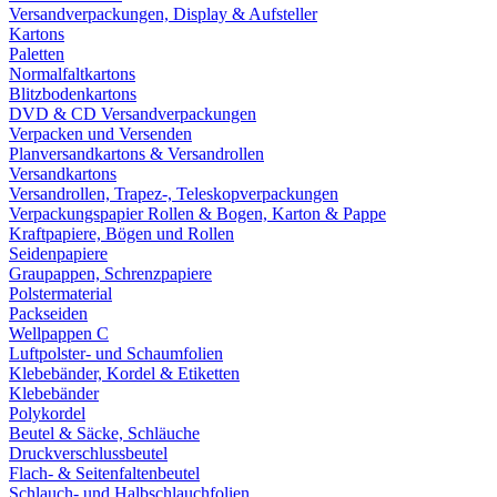
Versandverpackungen, Display & Aufsteller
Kartons
Paletten
Normalfaltkartons
Blitzbodenkartons
DVD & CD Versandverpackungen
Verpacken und Versenden
Planversandkartons & Versandrollen
Versandkartons
Versandrollen, Trapez-, Teleskopverpackungen
Verpackungspapier Rollen & Bogen, Karton & Pappe
Kraftpapiere, Bögen und Rollen
Seidenpapiere
Graupappen, Schrenzpapiere
Polstermaterial
Packseiden
Wellpappen C
Luftpolster- und Schaumfolien
Klebebänder, Kordel & Etiketten
Klebebänder
Polykordel
Beutel & Säcke, Schläuche
Druckverschlussbeutel
Flach- & Seitenfaltenbeutel
Schlauch- und Halbschlauchfolien