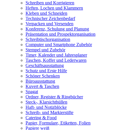
Schreiben und Korrigieren
Heften, Lochen und Klammern
Kleben und Schneiden
Technischer Zeichenbedarf
Verpacken und Versenden
Konferenz, Schulung und Planung
Präsentation und Prospektorganisation
Schreibtischorganisation
Computer und Smartphone Zubehör
Stempel und Zubehör
Timer, Kalender und Jahresplaner
Taschen, Koffer und Lederwaren
Geschäftsausstattung
Schutz und Erste Hilfe
Schöner Schenken
Büroausstattung
Kuvert & Taschen
Spagat
Ordner, Register & Ringbücher
Steck-, Klarsichthüllen
Haft- und Notizblöcke
Schreib- und Markierstifte
Catering & Food
Papier, Formulare, Etiketten, Folien
Papiere weiß