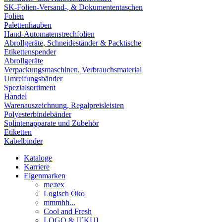
SK-Folien-Versand-, & Dokumententaschen
Folien
Palettenhauben
Hand-Automatenstrechfolien
Abrollgeräte, Schneideständer & Packtische
Etikettenspender
Abrollgeräte
Verpackungsmaschinen, Verbrauchsmaterial
Umreifungsbänder
Spezialsortiment
Handel
Warenauszeichnung, Regalpreisleisten
Polyesterbindebänder
Splintenapparate und Zubehör
Etiketten
Kabelbinder
Kataloge
Karriere
Eigenmarken
me:tex
Logisch Öko
mmmhh...
Cool and Fresh
LOGO & [I´KU]