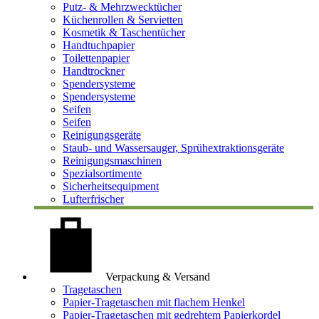
Putz- & Mehrzwecktücher
Küchenrollen & Servietten
Kosmetik & Taschentücher
Handtuchpapier
Toilettenpapier
Handtrockner
Spendersysteme
Spendersysteme
Seifen
Seifen
Reinigungsgeräte
Staub- und Wassersauger, Sprühextraktionsgeräte
Reinigungsmaschinen
Spezialsortimente
Sicherheitsequipment
Lufterfrischer
Verpackung & Versand
Tragetaschen
Papier-Tragetaschen mit flachem Henkel
Papier-Tragetaschen mit gedrehtem Papierkordel