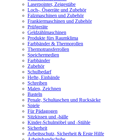
Laserpointer, Zeigestäbe
Loch-, Ösgeräte und Zubehör
Falzmaschinen und Zubehör
Frankiermaschinen und Zubehör
Prüfgeräte
Geldzählmaschinen
Produkte fürs Raumklima
Farbbänder & Thermorollen
Thermotransferrollen
Speichermedien
Farbbänder
Zubehör
Schulbedarf
Hefte, Einbände
Schreiben
Malen, Zeichnen
Basteln
Penale, Schultaschen und Rucksäcke
Spiele
Für Pädagogen
Sitzkissen und -bälle
Kinder-Schulmöbel und -Stühle
Sicherheit
Arbeitsschutz, Sicherheit & Erste Hilfe
Arbeitshandschuhe