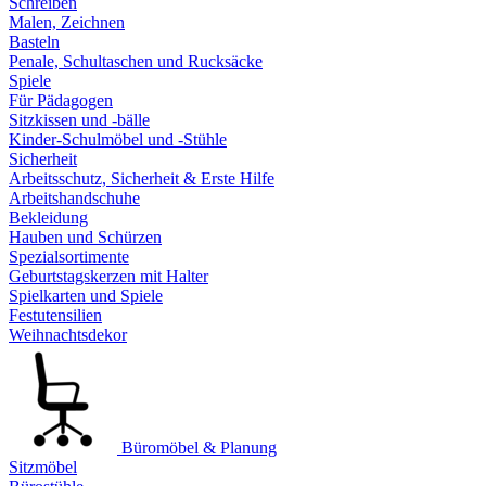
Schreiben
Malen, Zeichnen
Basteln
Penale, Schultaschen und Rucksäcke
Spiele
Für Pädagogen
Sitzkissen und -bälle
Kinder-Schulmöbel und -Stühle
Sicherheit
Arbeitsschutz, Sicherheit & Erste Hilfe
Arbeitshandschuhe
Bekleidung
Hauben und Schürzen
Spezialsortimente
Geburtstagskerzen mit Halter
Spielkarten und Spiele
Festutensilien
Weihnachtsdekor
Büromöbel & Planung
Sitzmöbel