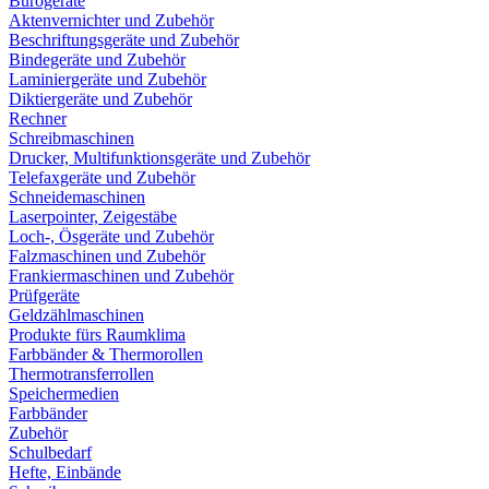
Bürogeräte
Aktenvernichter und Zubehör
Beschriftungsgeräte und Zubehör
Bindegeräte und Zubehör
Laminiergeräte und Zubehör
Diktiergeräte und Zubehör
Rechner
Schreibmaschinen
Drucker, Multifunktionsgeräte und Zubehör
Telefaxgeräte und Zubehör
Schneidemaschinen
Laserpointer, Zeigestäbe
Loch-, Ösgeräte und Zubehör
Falzmaschinen und Zubehör
Frankiermaschinen und Zubehör
Prüfgeräte
Geldzählmaschinen
Produkte fürs Raumklima
Farbbänder & Thermorollen
Thermotransferrollen
Speichermedien
Farbbänder
Zubehör
Schulbedarf
Hefte, Einbände