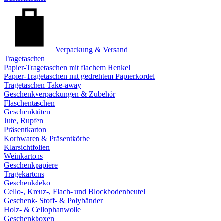
Verpackung & Versand
Tragetaschen
Papier-Tragetaschen mit flachem Henkel
Papier-Tragetaschen mit gedrehtem Papierkordel
Tragetaschen Take-away
Geschenkverpackungen & Zubehör
Flaschentaschen
Geschenktüten
Jute, Rupfen
Präsentkarton
Korbwaren & Präsentkörbe
Klarsichtfolien
Weinkartons
Geschenkpapiere
Tragekartons
Geschenkdeko
Cello-, Kreuz-, Flach- und Blockbodenbeutel
Geschenk- Stoff- & Polybänder
Holz- & Cellophanwolle
Geschenkboxen