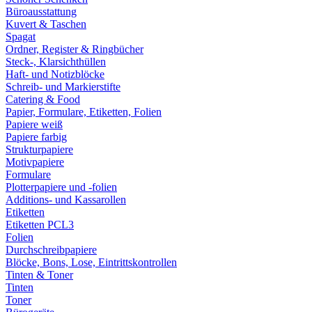
Büroausstattung
Kuvert & Taschen
Spagat
Ordner, Register & Ringbücher
Steck-, Klarsichthüllen
Haft- und Notizblöcke
Schreib- und Markierstifte
Catering & Food
Papier, Formulare, Etiketten, Folien
Papiere weiß
Papiere farbig
Strukturpapiere
Motivpapiere
Formulare
Plotterpapiere und -folien
Additions- und Kassarollen
Etiketten
Etiketten PCL3
Folien
Durchschreibpapiere
Blöcke, Bons, Lose, Eintrittskontrollen
Tinten & Toner
Tinten
Toner