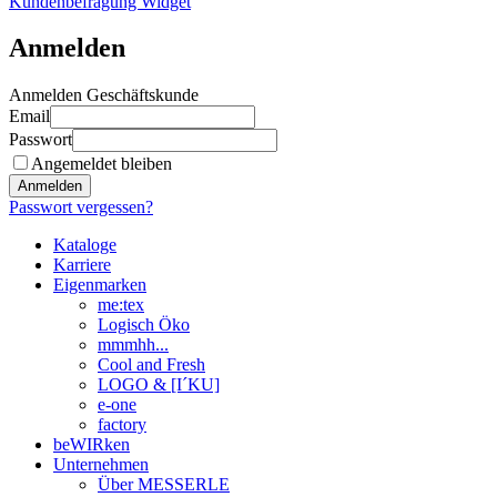
Kundenbefragung Widget
Anmelden
Anmelden Geschäftskunde
Email
Passwort
Angemeldet bleiben
Anmelden
Passwort vergessen?
Kataloge
Karriere
Eigenmarken
me:tex
Logisch Öko
mmmhh...
Cool and Fresh
LOGO & [I´KU]
e-one
factory
beWIRken
Unternehmen
Über MESSERLE