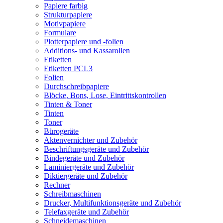
Papiere farbig
Strukturpapiere
Motivpapiere
Formulare
Plotterpapiere und -folien
Additions- und Kassarollen
Etiketten
Etiketten PCL3
Folien
Durchschreibpapiere
Blöcke, Bons, Lose, Eintrittskontrollen
Tinten & Toner
Tinten
Toner
Bürogeräte
Aktenvernichter und Zubehör
Beschriftungsgeräte und Zubehör
Bindegeräte und Zubehör
Laminiergeräte und Zubehör
Diktiergeräte und Zubehör
Rechner
Schreibmaschinen
Drucker, Multifunktionsgeräte und Zubehör
Telefaxgeräte und Zubehör
Schneidemaschinen