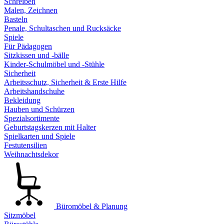
Schreiben
Malen, Zeichnen
Basteln
Penale, Schultaschen und Rucksäcke
Spiele
Für Pädagogen
Sitzkissen und -bälle
Kinder-Schulmöbel und -Stühle
Sicherheit
Arbeitsschutz, Sicherheit & Erste Hilfe
Arbeitshandschuhe
Bekleidung
Hauben und Schürzen
Spezialsortimente
Geburtstagskerzen mit Halter
Spielkarten und Spiele
Festutensilien
Weihnachtsdekor
Büromöbel & Planung
Sitzmöbel