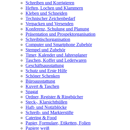
Schreiben und Korrigieren
Heften, Lochen und Klammern
Kleben und Schneiden
Technischer Zeichenbedarf
Verpacken und Versenden
Konferenz, Schulung und Planung
Präsentation und Prospektorganisation
Schreibtischorganisation
Computer und Smartphone Zubehör
Stempel und Zubehör
Timer, Kalender und Jahresplaner
Taschen, Koffer und Lederwaren
Geschäftsausstattung
Schutz und Erste Hilfe
Schöner Schenken
Büroausstattung
Kuvert & Taschen
Spagat
Ordner, Register & Ringbücher
Steck-, Klarsichthüllen
Haft- und Notizblöcke
Schreib- und Markierstifte
Catering & Food
Papier, Formulare, Etiketten, Folien
Papiere weiß