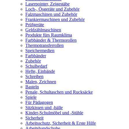
Laserpointer, Zeigestäbe
Loch-, Ösgeräte und Zubehör
Falzmaschinen und Zubehör
Frankiermaschinen und Zubehör
Prüfgeräte
Geldzählmaschinen
Produkte fürs Raumklima
Farbbänder & Thermorollen
Thermotransferrollen
Speichermedien
Farbbänder
Zubehör
Schulbedarf
Hefte, Einbände
Schreiben
Malen, Zeichnen
Basteln
Penale, Schultaschen und Rucksäcke
Spiele
Für Pädagogen
Sitzkissen und -bälle
Kinder-Schulmöbel und -Stühle
Sicherheit
Arbeitsschutz, Sicherheit & Erste Hilfe
Arbeitshandschuhe