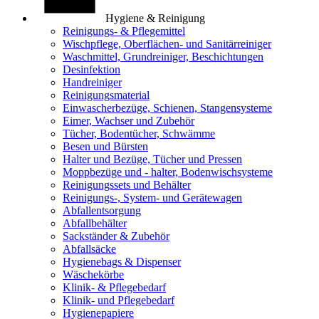
Hygiene & Reinigung
Reinigungs- & Pflegemittel
Wischpflege, Oberflächen- und Sanitärreiniger
Waschmittel, Grundreiniger, Beschichtungen
Desinfektion
Handreiniger
Reinigungsmaterial
Einwascherbezüge, Schienen, Stangensysteme
Eimer, Wachser und Zubehör
Tücher, Bodentücher, Schwämme
Besen und Bürsten
Halter und Bezüge, Tücher und Pressen
Moppbezüge und - halter, Bodenwischsysteme
Reinigungssets und Behälter
Reinigungs-, System- und Gerätewagen
Abfallentsorgung
Abfallbehälter
Sackständer & Zubehör
Abfallsäcke
Hygienebags & Dispenser
Wäschekörbe
Klinik- & Pflegebedarf
Klinik- und Pflegebedarf
Hygienepapiere