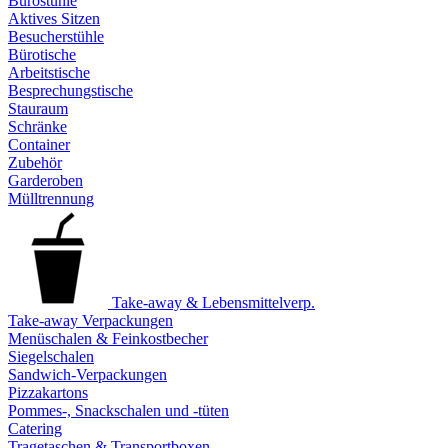
Bürostühle
Aktives Sitzen
Besucherstühle
Bürotische
Arbeitstische
Besprechungstische
Stauraum
Schränke
Container
Zubehör
Garderoben
Mülltrennung
Take-away & Lebensmittelverp.
Take-away Verpackungen
Menüschalen & Feinkostbecher
Siegelschalen
Sandwich-Verpackungen
Pizzakartons
Pommes-, Snackschalen und -tüten
Catering
Tragetaschen & Transportboxen