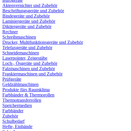
Bürogeräte
Aktenvernichter und Zubehör
Beschriftungsgeräte und Zubehör
Bindegeräte und Zubehör
Laminiergeräte und Zubehör
Diktiergeräte und Zubehör
Rechner
Schreibmaschinen
Drucker, Multifunktionsgeräte und Zubehör
Telefaxgeräte und Zubehör
Schneidemaschinen
Laserpointer, Zeigestäbe
Loch-, Ösgeräte und Zubehör
Falzmaschinen und Zubehör
Frankiermaschinen und Zubehör
Prüfgeräte
Geldzählmaschinen
Produkte fürs Raumklima
Farbbänder & Thermorollen
Thermotransferrollen
Speichermedien
Farbbänder
Zubehör
Schulbedarf
Hefte, Einbände