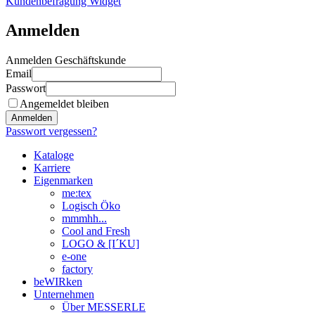
Kundenbefragung Widget
Anmelden
Anmelden Geschäftskunde
Email
Passwort
Angemeldet bleiben
Anmelden
Passwort vergessen?
Kataloge
Karriere
Eigenmarken
me:tex
Logisch Öko
mmmhh...
Cool and Fresh
LOGO & [I´KU]
e-one
factory
beWIRken
Unternehmen
Über MESSERLE