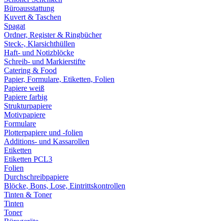
Büroausstattung
Kuvert & Taschen
Spagat
Ordner, Register & Ringbücher
Steck-, Klarsichthüllen
Haft- und Notizblöcke
Schreib- und Markierstifte
Catering & Food
Papier, Formulare, Etiketten, Folien
Papiere weiß
Papiere farbig
Strukturpapiere
Motivpapiere
Formulare
Plotterpapiere und -folien
Additions- und Kassarollen
Etiketten
Etiketten PCL3
Folien
Durchschreibpapiere
Blöcke, Bons, Lose, Eintrittskontrollen
Tinten & Toner
Tinten
Toner