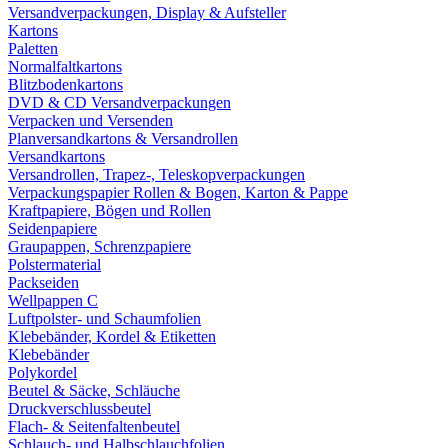
Versandverpackungen, Display & Aufsteller
Kartons
Paletten
Normalfaltkartons
Blitzbodenkartons
DVD & CD Versandverpackungen
Verpacken und Versenden
Planversandkartons & Versandrollen
Versandkartons
Versandrollen, Trapez-, Teleskopverpackungen
Verpackungspapier Rollen & Bogen, Karton & Pappe
Kraftpapiere, Bögen und Rollen
Seidenpapiere
Graupappen, Schrenzpapiere
Polstermaterial
Packseiden
Wellpappen C
Luftpolster- und Schaumfolien
Klebebänder, Kordel & Etiketten
Klebebänder
Polykordel
Beutel & Säcke, Schläuche
Druckverschlussbeutel
Flach- & Seitenfaltenbeutel
Schlauch- und Halbschlauchfolien