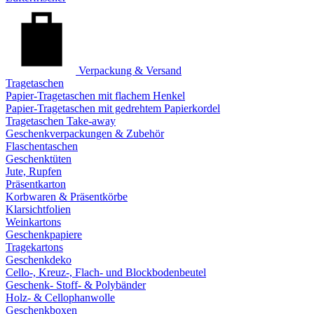
Verpackung & Versand
Tragetaschen
Papier-Tragetaschen mit flachem Henkel
Papier-Tragetaschen mit gedrehtem Papierkordel
Tragetaschen Take-away
Geschenkverpackungen & Zubehör
Flaschentaschen
Geschenktüten
Jute, Rupfen
Präsentkarton
Korbwaren & Präsentkörbe
Klarsichtfolien
Weinkartons
Geschenkpapiere
Tragekartons
Geschenkdeko
Cello-, Kreuz-, Flach- und Blockbodenbeutel
Geschenk- Stoff- & Polybänder
Holz- & Cellophanwolle
Geschenkboxen