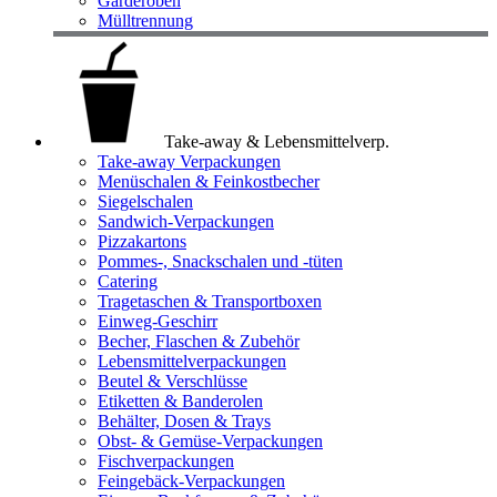
Garderoben
Mülltrennung
Take-away & Lebensmittelverp.
Take-away Verpackungen
Menüschalen & Feinkostbecher
Siegelschalen
Sandwich-Verpackungen
Pizzakartons
Pommes-, Snackschalen und -tüten
Catering
Tragetaschen & Transportboxen
Einweg-Geschirr
Becher, Flaschen & Zubehör
Lebensmittelverpackungen
Beutel & Verschlüsse
Etiketten & Banderolen
Behälter, Dosen & Trays
Obst- & Gemüse-Verpackungen
Fischverpackungen
Feingebäck-Verpackungen