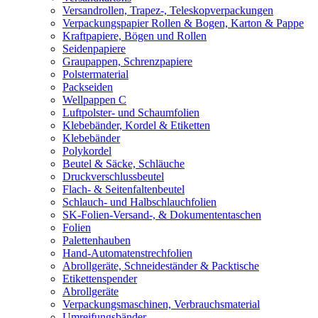
Versandrollen, Trapez-, Teleskopverpackungen
Verpackungspapier Rollen & Bogen, Karton & Pappe
Kraftpapiere, Bögen und Rollen
Seidenpapiere
Graupappen, Schrenzpapiere
Polstermaterial
Packseiden
Wellpappen C
Luftpolster- und Schaumfolien
Klebebänder, Kordel & Etiketten
Klebebänder
Polykordel
Beutel & Säcke, Schläuche
Druckverschlussbeutel
Flach- & Seitenfaltenbeutel
Schlauch- und Halbschlauchfolien
SK-Folien-Versand-, & Dokumententaschen
Folien
Palettenhauben
Hand-Automatenstrechfolien
Abrollgeräte, Schneideständer & Packtische
Etikettenspender
Abrollgeräte
Verpackungsmaschinen, Verbrauchsmaterial
Umreifungsbänder