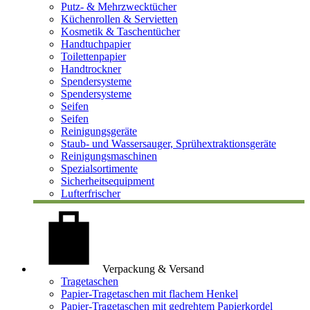
Putz- & Mehrzwecktücher
Küchenrollen & Servietten
Kosmetik & Taschentücher
Handtuchpapier
Toilettenpapier
Handtrockner
Spendersysteme
Spendersysteme
Seifen
Seifen
Reinigungsgeräte
Staub- und Wassersauger, Sprühextraktionsgeräte
Reinigungsmaschinen
Spezialsortimente
Sicherheitsequipment
Lufterfrischer
Verpackung & Versand
Tragetaschen
Papier-Tragetaschen mit flachem Henkel
Papier-Tragetaschen mit gedrehtem Papierkordel