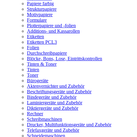
Papiere farbig
Strukturpapiere
Motivpapiere
Formulare
Plotterpapiere und -folien
Additions- und Kassarollen
Etiketten
Etiketten PCL3
Folien
Durchschreibpapiere
Blöcke, Bons, Lose, Eintrittskontrollen
Tinten & Toner
Tinten
Toner
Bürogeräte
Aktenvernichter und Zubehör
Beschriftungsgeräte und Zubehör
Bindegeräte und Zubehör
Laminiergeräte und Zubehör
Diktiergeräte und Zubehör
Rechner
Schreibmaschinen
Drucker, Multifunktionsgeräte und Zubehör
Telefaxgeräte und Zubehör
Schneidemaschinen