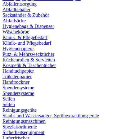
Abfallentsorgung
Abfallbehälter
Sackständer & Zubehör
Abfallsäcke
Hygienebags & Dispenser
Wäschekörbe
Klinik- & Pflegebedarf
Klinik- und Pflegebedarf
Hygienepapiere
Putz- & Mehrzwecktücher
Küchenrollen & Servietten
Kosmetik & Taschentücher
Handtuchpapier
Toilettenpapier
Handtrockner
Spendersysteme
Spendersysteme
Seifen
Seifen
Reinigungsgeräte
Staub- und Wassersauger, Sprühextraktionsgeräte
Reinigungsmaschinen
Spezialsortimente
Sicherheitsequipment
Lufterfrischer