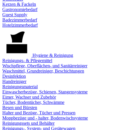
Kerzen & Fackeln
Gastronomiebedarf
Guest Supply
Badezimmerbedarf
Hotelzimmerbedarf
Hygiene & Reinigung
Reinigungs- & Pflegemittel
Wischpflege, Oberflächen- und Sanitärreiniger
Waschmittel, Grundreiniger, Beschichtungen
Desinfektion
Handreiniger
Reinigungsmaterial
Einwascherbezüge, Schienen, Stangensysteme
Eimer, Wachser und Zubehör
Tücher, Bodentücher, Schwämme
Besen und Bürsten
Halter und Bezüge, Tücher und Pressen
Moppbezüge und - halter, Bodenwischsysteme
Reinigungssets und Behälter
Reinigungs-, System- und Gerätewagen