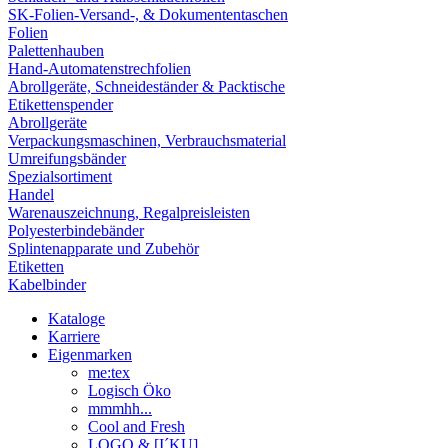
SK-Folien-Versand-, & Dokumententaschen
Folien
Palettenhauben
Hand-Automatenstrechfolien
Abrollgeräte, Schneideständer & Packtische
Etikettenspender
Abrollgeräte
Verpackungsmaschinen, Verbrauchsmaterial
Umreifungsbänder
Spezialsortiment
Handel
Warenauszeichnung, Regalpreisleisten
Polyesterbindebänder
Splintenapparate und Zubehör
Etiketten
Kabelbinder
Kataloge
Karriere
Eigenmarken
me:tex
Logisch Öko
mmmhh...
Cool and Fresh
LOGO & [I´KU]