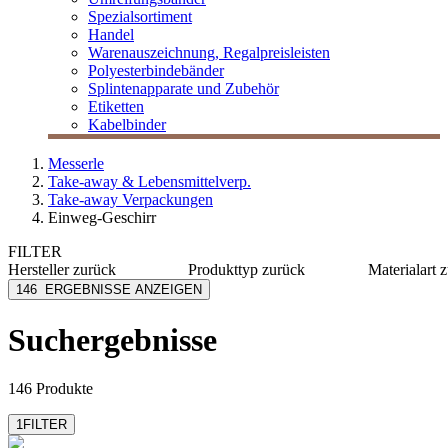
Spezialsortiment
Handel
Warenauszeichnung, Regalpreisleisten
Polyesterbindebänder
Splintenapparate und Zubehör
Etiketten
Kabelbinder
Messerle
Take-away & Lebensmittelverp.
Take-away Verpackungen
Einweg-Geschirr
FILTER
Hersteller
zurück
Produkttyp
zurück
Materialart
z
bepulp go natural by
Besteck
Holzfase
146
ERGEBNISSE ANZEIGEN
sabert
Besteckset
Kunststo
bio-paper straws
Deckel
Naturfas
Suchergebnisse
Decor-Service
Schale
Pappe
Duni eco echo
Teller
eGreen Smart
mehr anzeigen
146 Produkte
Packaging&Tablewa
mehr anzeigen
1
FILTER