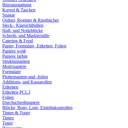
Büroausstattung
Kuvert & Taschen
Spagat
Ordner, Register & Ringbücher
Steck-, Klarsichthüllen
Haft- und Notizblöcke
Schreib- und Markierstifte
Catering & Food
Papier, Formulare, Etiketten, Folien
Papiere weiß
Papiere farbig
Strukturpapiere
Motivpapiere
Formulare
Plotterpapiere und -folien
Additions- und Kassarollen
Etiketten
Etiketten PCL3
Folien
Durchschreibpapiere
Blöcke, Bons, Lose, Eintrittskontrollen
Tinten & Toner
Tinten
Toner