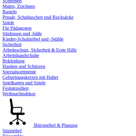
Schreiben
Malen, Zeichnen
Basteln
Penale, Schultaschen und Rucksäcke
Spiele
Für Pädagogen
Sitzkissen und -bälle
Kinder-Schulmöbel und -Stühle
Sicherheit
Arbeitsschutz, Sicherheit & Erste Hilfe
Arbeitshandschuhe
Bekleidung
Hauben und Schürzen
Spezialsortimente
Geburtstagskerzen mit Halter
Spielkarten und Spiele
Festutensilien
Weihnachtsdekor
Büromöbel & Planung
Sitzmöbel