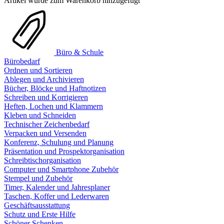
Artikel wurde zum Warenkorb hinzugefügt
Büro & Schule
Bürobedarf
Ordnen und Sortieren
Ablegen und Archivieren
Bücher, Blöcke und Haftnotizen
Schreiben und Korrigieren
Heften, Lochen und Klammern
Kleben und Schneiden
Technischer Zeichenbedarf
Verpacken und Versenden
Konferenz, Schulung und Planung
Präsentation und Prospektorganisation
Schreibtischorganisation
Computer und Smartphone Zubehör
Stempel und Zubehör
Timer, Kalender und Jahresplaner
Taschen, Koffer und Lederwaren
Geschäftsausstattung
Schutz und Erste Hilfe
Schöner Schenken