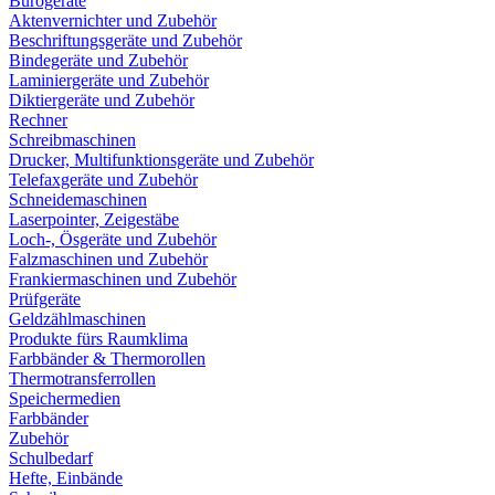
Bürogeräte
Aktenvernichter und Zubehör
Beschriftungsgeräte und Zubehör
Bindegeräte und Zubehör
Laminiergeräte und Zubehör
Diktiergeräte und Zubehör
Rechner
Schreibmaschinen
Drucker, Multifunktionsgeräte und Zubehör
Telefaxgeräte und Zubehör
Schneidemaschinen
Laserpointer, Zeigestäbe
Loch-, Ösgeräte und Zubehör
Falzmaschinen und Zubehör
Frankiermaschinen und Zubehör
Prüfgeräte
Geldzählmaschinen
Produkte fürs Raumklima
Farbbänder & Thermorollen
Thermotransferrollen
Speichermedien
Farbbänder
Zubehör
Schulbedarf
Hefte, Einbände