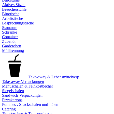
Bürostühle
Aktives Sitzen
Besucherstühle
Bürotische
Arbeitstische
Besprechungstische
Stauraum
Schränke
Container
Zubehör
Garderoben
Mülltrennung
Take-away & Lebensmittelverp.
Take-away Verpackungen
Menüschalen & Feinkostbecher
Siegelschalen
Sandwich-Verpackungen
Pizzakartons
Pommes-, Snackschalen und -tüten
Catering
Tragetaschen & Transportboxen