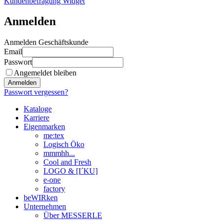
Kundenbefragung Widget
Anmelden
Anmelden Geschäftskunde
Email
Passwort
Angemeldet bleiben
Anmelden
Passwort vergessen?
Kataloge
Karriere
Eigenmarken
me:tex
Logisch Öko
mmmhh...
Cool and Fresh
LOGO & [I´KU]
e-one
factory
beWIRken
Unternehmen
Über MESSERLE