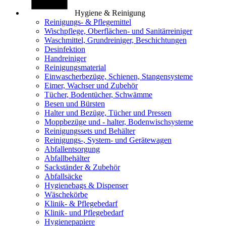
Hygiene & Reinigung
Reinigungs- & Pflegemittel
Wischpflege, Oberflächen- und Sanitärreiniger
Waschmittel, Grundreiniger, Beschichtungen
Desinfektion
Handreiniger
Reinigungsmaterial
Einwascherbezüge, Schienen, Stangensysteme
Eimer, Wachser und Zubehör
Tücher, Bodentücher, Schwämme
Besen und Bürsten
Halter und Bezüge, Tücher und Pressen
Moppbezüge und - halter, Bodenwischsysteme
Reinigungssets und Behälter
Reinigungs-, System- und Gerätewagen
Abfallentsorgung
Abfallbehälter
Sackständer & Zubehör
Abfallsäcke
Hygienebags & Dispenser
Wäschekörbe
Klinik- & Pflegebedarf
Klinik- und Pflegebedarf
Hygienepapiere