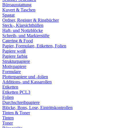
Büroausstattung
Kuvert & Taschen
Spagat
Ordner, Register & Ringbücher
Steck-, Klarsichthüllen
Haft- und Notizblöcke
Schreib- und Markierstifte
Catering & Food
Papier, Formulare, Etiketten, Folien
Papiere weiß
Papiere farbig
Strukturpapiere
Motivpapiere
Formulare
Plotterpapiere und -folien
Additions- und Kassarollen
Etiketten
Etiketten PCL3
Folien
Durchschreibpapiere
Blöcke, Bons, Lose, Eintrittskontrollen
Tinten & Toner
Tinten
Toner