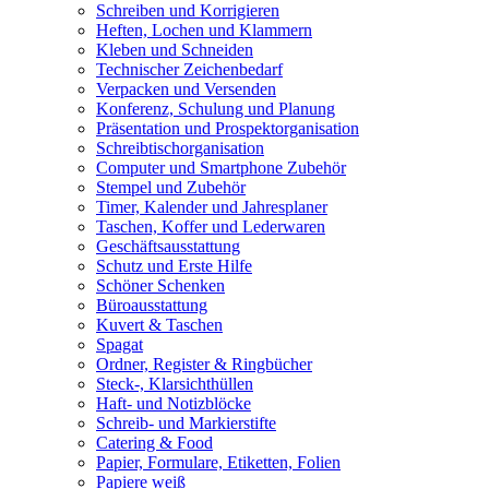
Schreiben und Korrigieren
Heften, Lochen und Klammern
Kleben und Schneiden
Technischer Zeichenbedarf
Verpacken und Versenden
Konferenz, Schulung und Planung
Präsentation und Prospektorganisation
Schreibtischorganisation
Computer und Smartphone Zubehör
Stempel und Zubehör
Timer, Kalender und Jahresplaner
Taschen, Koffer und Lederwaren
Geschäftsausstattung
Schutz und Erste Hilfe
Schöner Schenken
Büroausstattung
Kuvert & Taschen
Spagat
Ordner, Register & Ringbücher
Steck-, Klarsichthüllen
Haft- und Notizblöcke
Schreib- und Markierstifte
Catering & Food
Papier, Formulare, Etiketten, Folien
Papiere weiß