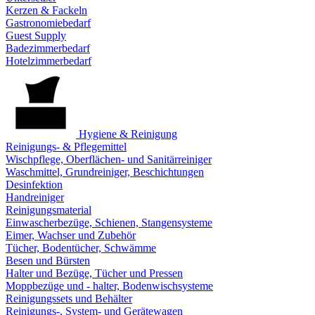
Kerzen & Fackeln
Gastronomiebedarf
Guest Supply
Badezimmerbedarf
Hotelzimmerbedarf
Hygiene & Reinigung
Reinigungs- & Pflegemittel
Wischpflege, Oberflächen- und Sanitärreiniger
Waschmittel, Grundreiniger, Beschichtungen
Desinfektion
Handreiniger
Reinigungsmaterial
Einwascherbezüge, Schienen, Stangensysteme
Eimer, Wachser und Zubehör
Tücher, Bodentücher, Schwämme
Besen und Bürsten
Halter und Bezüge, Tücher und Pressen
Moppbezüge und - halter, Bodenwischsysteme
Reinigungssets und Behälter
Reinigungs-, System- und Gerätewagen