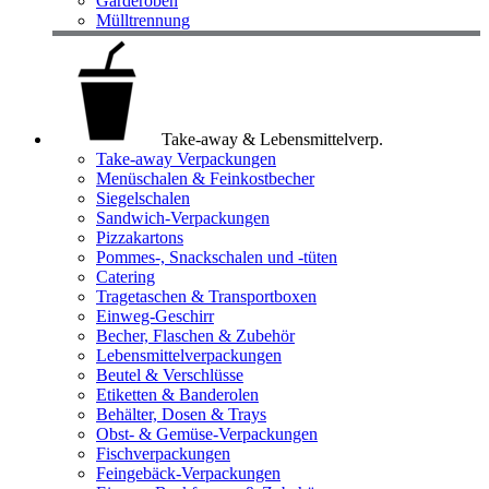
Garderoben
Mülltrennung
Take-away & Lebensmittelverp.
Take-away Verpackungen
Menüschalen & Feinkostbecher
Siegelschalen
Sandwich-Verpackungen
Pizzakartons
Pommes-, Snackschalen und -tüten
Catering
Tragetaschen & Transportboxen
Einweg-Geschirr
Becher, Flaschen & Zubehör
Lebensmittelverpackungen
Beutel & Verschlüsse
Etiketten & Banderolen
Behälter, Dosen & Trays
Obst- & Gemüse-Verpackungen
Fischverpackungen
Feingebäck-Verpackungen