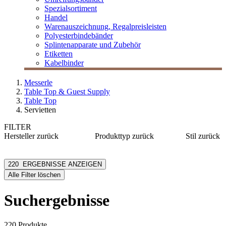
Spezialsortiment
Handel
Warenauszeichnung, Regalpreisleisten
Polyesterbindebänder
Splintenapparate und Zubehör
Etiketten
Kabelbinder
Messerle
Table Top & Guest Supply
Table Top
Servietten
FILTER
Hersteller
zurück
Produkttyp
zurück
Stil
zurück
Duni Table Top
Bestecktaschen
Basic
Fato
Servietten
Kind
220
ERGEBNISSE ANZEIGEN
Hypavema
Spenderservietten
Eat & D
Alle Filter löschen
LOGISCH ÖKO
Muster
Mank
Event
Suchergebnisse
mehr anzeigen
Floral
Natur
Motiv
220 Produkte