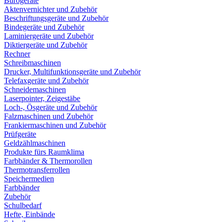
Bürogeräte
Aktenvernichter und Zubehör
Beschriftungsgeräte und Zubehör
Bindegeräte und Zubehör
Laminiergeräte und Zubehör
Diktiergeräte und Zubehör
Rechner
Schreibmaschinen
Drucker, Multifunktionsgeräte und Zubehör
Telefaxgeräte und Zubehör
Schneidemaschinen
Laserpointer, Zeigestäbe
Loch-, Ösgeräte und Zubehör
Falzmaschinen und Zubehör
Frankiermaschinen und Zubehör
Prüfgeräte
Geldzählmaschinen
Produkte fürs Raumklima
Farbbänder & Thermorollen
Thermotransferrollen
Speichermedien
Farbbänder
Zubehör
Schulbedarf
Hefte, Einbände