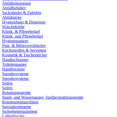
Abfallentsorgung
Abfallbehälter
Sackständer & Zubehör
Abfallsäcke
Hygienebags & Dispenser
Wäschekörbe
Klinik- & Pflegebedarf
Klinik- und Pflegebedarf
Hygienepapiere
Putz- & Mehrzwecktücher
Küchenrollen & Servietten
Kosmetik & Taschentücher
Handtuchpapier
Toilettenpapier
Handtrockner
Spendersysteme
Spendersysteme
Seifen
Seifen
Reinigungsgeräte
Staub- und Wassersauger, Sprühextraktionsgeräte
Reinigungsmaschinen
Spezialsortimente
Sicherheitsequipment
Lufterfrischer