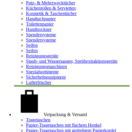
Putz- & Mehrzwecktücher
Küchenrollen & Servietten
Kosmetik & Taschentücher
Handtuchpapier
Toilettenpapier
Handtrockner
Spendersysteme
Spendersysteme
Seifen
Seifen
Reinigungsgeräte
Staub- und Wassersauger, Sprühextraktionsgeräte
Reinigungsmaschinen
Spezialsortimente
Sicherheitsequipment
Lufterfrischer
Verpackung & Versand
Tragetaschen
Papier-Tragetaschen mit flachem Henkel
Papier-Tragetaschen mit gedrehtem Papierkordel