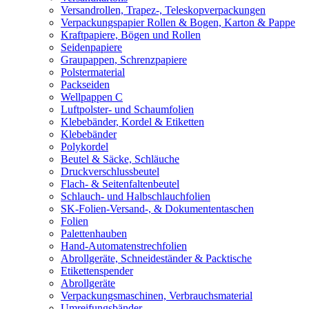
Versandrollen, Trapez-, Teleskopverpackungen
Verpackungspapier Rollen & Bogen, Karton & Pappe
Kraftpapiere, Bögen und Rollen
Seidenpapiere
Graupappen, Schrenzpapiere
Polstermaterial
Packseiden
Wellpappen C
Luftpolster- und Schaumfolien
Klebebänder, Kordel & Etiketten
Klebebänder
Polykordel
Beutel & Säcke, Schläuche
Druckverschlussbeutel
Flach- & Seitenfaltenbeutel
Schlauch- und Halbschlauchfolien
SK-Folien-Versand-, & Dokumententaschen
Folien
Palettenhauben
Hand-Automatenstrechfolien
Abrollgeräte, Schneideständer & Packtische
Etikettenspender
Abrollgeräte
Verpackungsmaschinen, Verbrauchsmaterial
Umreifungsbänder