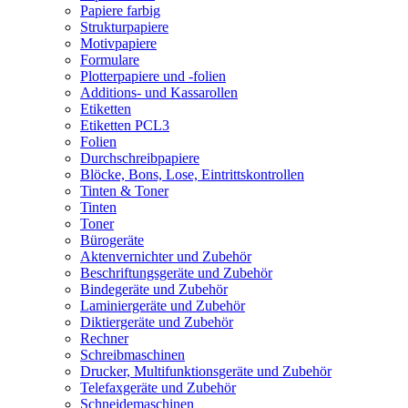
Papiere farbig
Strukturpapiere
Motivpapiere
Formulare
Plotterpapiere und -folien
Additions- und Kassarollen
Etiketten
Etiketten PCL3
Folien
Durchschreibpapiere
Blöcke, Bons, Lose, Eintrittskontrollen
Tinten & Toner
Tinten
Toner
Bürogeräte
Aktenvernichter und Zubehör
Beschriftungsgeräte und Zubehör
Bindegeräte und Zubehör
Laminiergeräte und Zubehör
Diktiergeräte und Zubehör
Rechner
Schreibmaschinen
Drucker, Multifunktionsgeräte und Zubehör
Telefaxgeräte und Zubehör
Schneidemaschinen