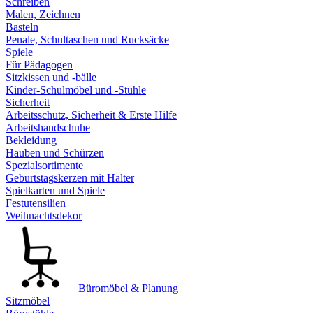
Schreiben
Malen, Zeichnen
Basteln
Penale, Schultaschen und Rucksäcke
Spiele
Für Pädagogen
Sitzkissen und -bälle
Kinder-Schulmöbel und -Stühle
Sicherheit
Arbeitsschutz, Sicherheit & Erste Hilfe
Arbeitshandschuhe
Bekleidung
Hauben und Schürzen
Spezialsortimente
Geburtstagskerzen mit Halter
Spielkarten und Spiele
Festutensilien
Weihnachtsdekor
Büromöbel & Planung
Sitzmöbel