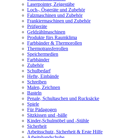
Laserpointer, Zeigestäbe
Loch-, Ösgeräte und Zubehör
Falzmaschinen und Zubehör
Frankiermaschinen und Zubehör
Prüfgeräte
Geldzählmaschinen
Produkte fürs Raumklima
Farbbänder & Thermorollen
Thermotransferrollen
Speichermedien
Farbbänder
Zubehör
Schulbedarf
Hefte, Einbände
Schreiben
Malen, Zeichnen
Basteln
Penale, Schultaschen und Rucksäcke
Spiele
Für Pädagogen
Sitzkissen und -bälle
Kinder-Schulmöbel und -Stühle
Sicherheit
Arbeitsschutz, Sicherheit & Erste Hilfe
Arbeitshandschuhe