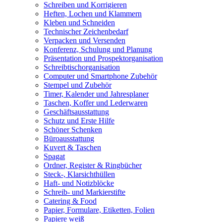
Schreiben und Korrigieren
Heften, Lochen und Klammern
Kleben und Schneiden
Technischer Zeichenbedarf
Verpacken und Versenden
Konferenz, Schulung und Planung
Präsentation und Prospektorganisation
Schreibtischorganisation
Computer und Smartphone Zubehör
Stempel und Zubehör
Timer, Kalender und Jahresplaner
Taschen, Koffer und Lederwaren
Geschäftsausstattung
Schutz und Erste Hilfe
Schöner Schenken
Büroausstattung
Kuvert & Taschen
Spagat
Ordner, Register & Ringbücher
Steck-, Klarsichthüllen
Haft- und Notizblöcke
Schreib- und Markierstifte
Catering & Food
Papier, Formulare, Etiketten, Folien
Papiere weiß