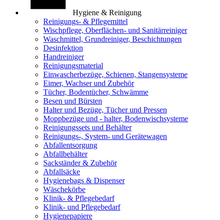
Hygiene & Reinigung
Reinigungs- & Pflegemittel
Wischpflege, Oberflächen- und Sanitärreiniger
Waschmittel, Grundreiniger, Beschichtungen
Desinfektion
Handreiniger
Reinigungsmaterial
Einwascherbezüge, Schienen, Stangensysteme
Eimer, Wachser und Zubehör
Tücher, Bodentücher, Schwämme
Besen und Bürsten
Halter und Bezüge, Tücher und Pressen
Moppbezüge und - halter, Bodenwischsysteme
Reinigungssets und Behälter
Reinigungs-, System- und Gerätewagen
Abfallentsorgung
Abfallbehälter
Sackständer & Zubehör
Abfallsäcke
Hygienebags & Dispenser
Wäschekörbe
Klinik- & Pflegebedarf
Klinik- und Pflegebedarf
Hygienepapiere