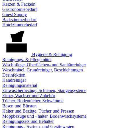
Kerzen & Fackeln
Gastronomiebedarf
Guest Supply
Badezimmerbedarf
Hotelzimmerbedarf
Hygiene & Reinigung
Reinigungs- & Pflegemittel
Wischpflege, Oberflächen- und Sanitärreiniger
Waschmittel, Grundreiniger, Beschichtungen
Desinfektion
Handreiniger
Reinigungsmaterial
Einwascherbezüge, Schienen, Stangensysteme
Eimer, Wachser und Zubehör
Tücher, Bodentücher, Schwämme
Besen und Bürsten
Halter und Bezüge, Tücher und Pressen
Moppbezüge und - halter, Bodenwischsysteme
Reinigungssets und Behälter
Reinigungs-, System- und Gerätewagen