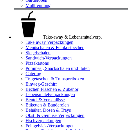
Garderoben
Mülltrennung
Take-away & Lebensmittelverp.
Take-away Verpackungen
Menüschalen & Feinkostbecher
Siegelschalen
Sandwich-Verpackungen
Pizzakartons
Pommes-, Snackschalen und -tüten
Catering
Tragetaschen & Transportboxen
Einweg-Geschirr
Becher, Flaschen & Zubehör
Lebensmittelverpackungen
Beutel & Verschlüsse
Etiketten & Banderolen
Behälter, Dosen & Trays
Obst- & Gemüse-Verpackungen
Fischverpackungen
Feingebäck-Verpackungen