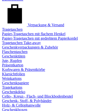
Verpackung & Versand
Tragetaschen
Papier-Tragetaschen mit flachem Henkel
Papier-Tragetaschen mit gedrehtem Papierkordel
Tragetaschen Take-away
Geschenkverpackungen & Zubehör
Flaschentaschen
Geschenktüten
Jute, Rupfen
Präsentkarton
Korbwaren & Präsentkörbe
Klarsichtfolien
Weinkartons
Geschenkpapiere
Tragekartons
Geschenkdeko
Cello-, Kreuz-, Flach- und Blockbodenbeutel
Geschenk- Stoff- & Polybänder
Holz- & Cellophanwolle
Geschenkboxen