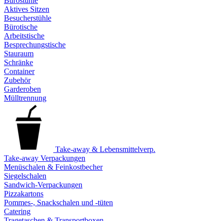
Bürostühle
Aktives Sitzen
Besucherstühle
Bürotische
Arbeitstische
Besprechungstische
Stauraum
Schränke
Container
Zubehör
Garderoben
Mülltrennung
Take-away & Lebensmittelverp.
Take-away Verpackungen
Menüschalen & Feinkostbecher
Siegelschalen
Sandwich-Verpackungen
Pizzakartons
Pommes-, Snackschalen und -tüten
Catering
Tragetaschen & Transportboxen