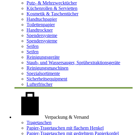
Putz- & Mehrzwecktücher
Küchenrollen & Servietten
Kosmetik & Taschentücher
Handtuchpapier
Toilettenpapier
Handtrockner
Spendersysteme
Spendersysteme
Seifen
Seifen
Reinigungsgeräte
Staub- und Wassersauger, Sprühextraktionsgeräte
Reinigungsmaschinen
Spezialsortimente
Sicherheitsequipment
Lufterfrischer
Verpackung & Versand
Tragetaschen
Papier-Tragetaschen mit flachem Henkel
Papier-Tragetaschen mit gedrehtem Papierkordel