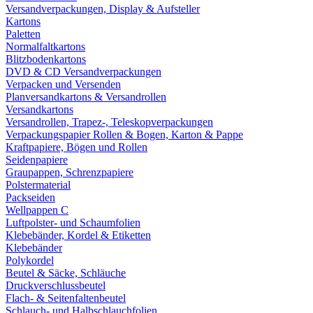
Versandverpackungen, Display & Aufsteller
Kartons
Paletten
Normalfaltkartons
Blitzbodenkartons
DVD & CD Versandverpackungen
Verpacken und Versenden
Planversandkartons & Versandrollen
Versandkartons
Versandrollen, Trapez-, Teleskopverpackungen
Verpackungspapier Rollen & Bogen, Karton & Pappe
Kraftpapiere, Bögen und Rollen
Seidenpapiere
Graupappen, Schrenzpapiere
Polstermaterial
Packseiden
Wellpappen C
Luftpolster- und Schaumfolien
Klebebänder, Kordel & Etiketten
Klebebänder
Polykordel
Beutel & Säcke, Schläuche
Druckverschlussbeutel
Flach- & Seitenfaltenbeutel
Schlauch- und Halbschlauchfolien