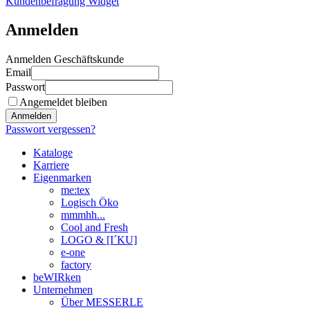
Kundenbefragung Widget
Anmelden
Anmelden Geschäftskunde
Email
Passwort
Angemeldet bleiben
Anmelden
Passwort vergessen?
Kataloge
Karriere
Eigenmarken
me:tex
Logisch Öko
mmmhh...
Cool and Fresh
LOGO & [I´KU]
e-one
factory
beWIRken
Unternehmen
Über MESSERLE