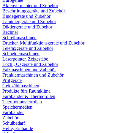
Bürogeräte
Aktenvernichter und Zubehör
Beschriftungsgeräte und Zubehör
Bindegeräte und Zubehör
Laminiergeräte und Zubehör
Diktiergeräte und Zubehör
Rechner
Schreibmaschinen
Drucker, Multifunktionsgeräte und Zubehör
Telefaxgeräte und Zubehör
Schneidemaschinen
Laserpointer, Zeigestäbe
Loch-, Ösgeräte und Zubehör
Falzmaschinen und Zubehör
Frankiermaschinen und Zubehör
Prüfgeräte
Geldzählmaschinen
Produkte fürs Raumklima
Farbbänder & Thermorollen
Thermotransferrollen
Speichermedien
Farbbänder
Zubehör
Schulbedarf
Hefte, Einbände