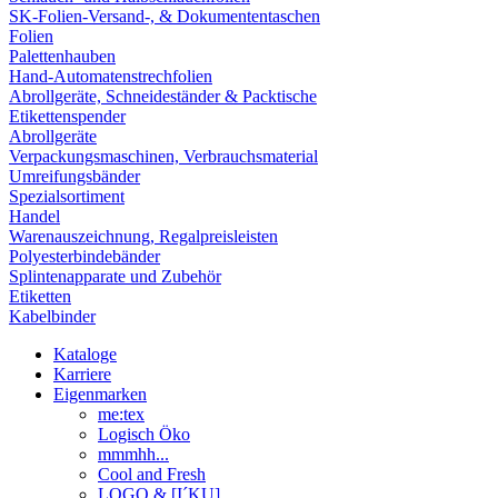
SK-Folien-Versand-, & Dokumententaschen
Folien
Palettenhauben
Hand-Automatenstrechfolien
Abrollgeräte, Schneideständer & Packtische
Etikettenspender
Abrollgeräte
Verpackungsmaschinen, Verbrauchsmaterial
Umreifungsbänder
Spezialsortiment
Handel
Warenauszeichnung, Regalpreisleisten
Polyesterbindebänder
Splintenapparate und Zubehör
Etiketten
Kabelbinder
Kataloge
Karriere
Eigenmarken
me:tex
Logisch Öko
mmmhh...
Cool and Fresh
LOGO & [I´KU]