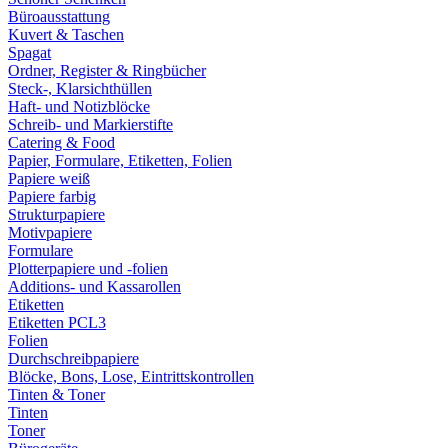
Büroausstattung
Kuvert & Taschen
Spagat
Ordner, Register & Ringbücher
Steck-, Klarsichthüllen
Haft- und Notizblöcke
Schreib- und Markierstifte
Catering & Food
Papier, Formulare, Etiketten, Folien
Papiere weiß
Papiere farbig
Strukturpapiere
Motivpapiere
Formulare
Plotterpapiere und -folien
Additions- und Kassarollen
Etiketten
Etiketten PCL3
Folien
Durchschreibpapiere
Blöcke, Bons, Lose, Eintrittskontrollen
Tinten & Toner
Tinten
Toner