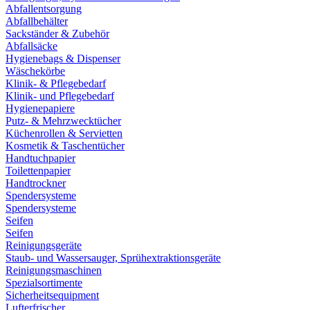
Abfallentsorgung
Abfallbehälter
Sackständer & Zubehör
Abfallsäcke
Hygienebags & Dispenser
Wäschekörbe
Klinik- & Pflegebedarf
Klinik- und Pflegebedarf
Hygienepapiere
Putz- & Mehrzwecktücher
Küchenrollen & Servietten
Kosmetik & Taschentücher
Handtuchpapier
Toilettenpapier
Handtrockner
Spendersysteme
Spendersysteme
Seifen
Seifen
Reinigungsgeräte
Staub- und Wassersauger, Sprühextraktionsgeräte
Reinigungsmaschinen
Spezialsortimente
Sicherheitsequipment
Lufterfrischer