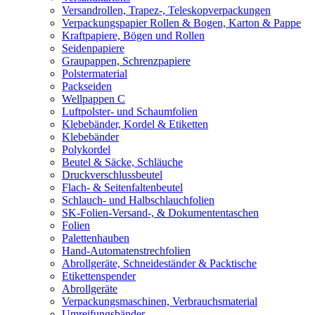
Versandrollen, Trapez-, Teleskopverpackungen
Verpackungspapier Rollen & Bogen, Karton & Pappe
Kraftpapiere, Bögen und Rollen
Seidenpapiere
Graupappen, Schrenzpapiere
Polstermaterial
Packseiden
Wellpappen C
Luftpolster- und Schaumfolien
Klebebänder, Kordel & Etiketten
Klebebänder
Polykordel
Beutel & Säcke, Schläuche
Druckverschlussbeutel
Flach- & Seitenfaltenbeutel
Schlauch- und Halbschlauchfolien
SK-Folien-Versand-, & Dokumententaschen
Folien
Palettenhauben
Hand-Automatenstrechfolien
Abrollgeräte, Schneideständer & Packtische
Etikettenspender
Abrollgeräte
Verpackungsmaschinen, Verbrauchsmaterial
Umreifungsbänder