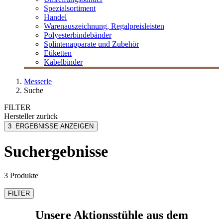
Spezialsortiment
Handel
Warenauszeichnung, Regalpreisleisten
Polyesterbindebänder
Splintenapparate und Zubehör
Etiketten
Kabelbinder
Messerle
Suche
FILTER
Hersteller
zurück
Interstuhl
3
ERGEBNISSE ANZEIGEN
Suchergebnisse
3 Produkte
FILTER
Unsere Aktionsstühle aus dem