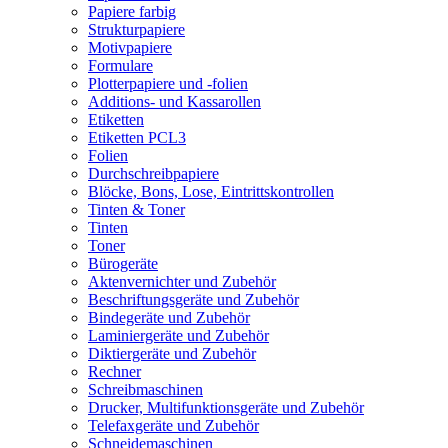
Papiere farbig
Strukturpapiere
Motivpapiere
Formulare
Plotterpapiere und -folien
Additions- und Kassarollen
Etiketten
Etiketten PCL3
Folien
Durchschreibpapiere
Blöcke, Bons, Lose, Eintrittskontrollen
Tinten & Toner
Tinten
Toner
Bürogeräte
Aktenvernichter und Zubehör
Beschriftungsgeräte und Zubehör
Bindegeräte und Zubehör
Laminiergeräte und Zubehör
Diktiergeräte und Zubehör
Rechner
Schreibmaschinen
Drucker, Multifunktionsgeräte und Zubehör
Telefaxgeräte und Zubehör
Schneidemaschinen