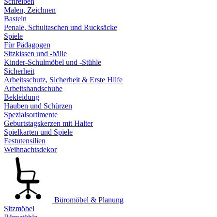
Schreiben
Malen, Zeichnen
Basteln
Penale, Schultaschen und Rucksäcke
Spiele
Für Pädagogen
Sitzkissen und -bälle
Kinder-Schulmöbel und -Stühle
Sicherheit
Arbeitsschutz, Sicherheit & Erste Hilfe
Arbeitshandschuhe
Bekleidung
Hauben und Schürzen
Spezialsortimente
Geburtstagskerzen mit Halter
Spielkarten und Spiele
Festutensilien
Weihnachtsdekor
Büromöbel & Planung
Sitzmöbel