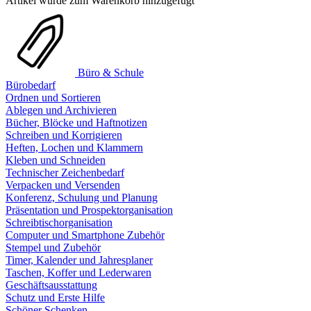
Artikel wurde zum Warenkorb hinzugefügt
Büro & Schule
Bürobedarf
Ordnen und Sortieren
Ablegen und Archivieren
Bücher, Blöcke und Haftnotizen
Schreiben und Korrigieren
Heften, Lochen und Klammern
Kleben und Schneiden
Technischer Zeichenbedarf
Verpacken und Versenden
Konferenz, Schulung und Planung
Präsentation und Prospektorganisation
Schreibtischorganisation
Computer und Smartphone Zubehör
Stempel und Zubehör
Timer, Kalender und Jahresplaner
Taschen, Koffer und Lederwaren
Geschäftsausstattung
Schutz und Erste Hilfe
Schöner Schenken