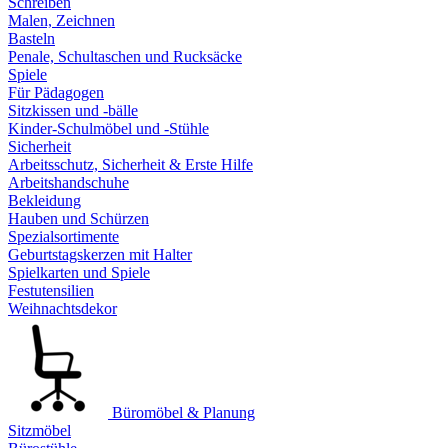
Schreiben
Malen, Zeichnen
Basteln
Penale, Schultaschen und Rucksäcke
Spiele
Für Pädagogen
Sitzkissen und -bälle
Kinder-Schulmöbel und -Stühle
Sicherheit
Arbeitsschutz, Sicherheit & Erste Hilfe
Arbeitshandschuhe
Bekleidung
Hauben und Schürzen
Spezialsortimente
Geburtstagskerzen mit Halter
Spielkarten und Spiele
Festutensilien
Weihnachtsdekor
Büromöbel & Planung
Sitzmöbel