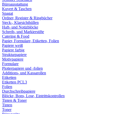
Büroausstattung
Kuvert & Taschen
Spagat
Ordner, Register & Ringbücher
Steck-, Klarsichthüllen
Haft- und Notizblöcke
Schreib- und Markierstifte
Catering & Food
Papier, Formulare, Etiketten, Folien
Papiere weiß
Papiere farbig
Strukturpapiere
Motivpapiere
Formulare
Plotterpapiere und -folien
Additions- und Kassarollen
Etiketten
Etiketten PCL3
Folien
Durchschreibpapiere
Blöcke, Bons, Lose, Eintrittskontrollen
Tinten & Toner
Tinten
Toner