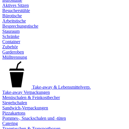
Bürostühle
Aktives Sitzen
Besucherstühle
Bürotische
Arbeitstische
Besprechungstische
Stauraum
Schränke
Container
Zubehör
Garderoben
Mülltrennung
Take-away & Lebensmittelverp.
Take-away Verpackungen
Menüschalen & Feinkostbecher
Siegelschalen
Sandwich-Verpackungen
Pizzakartons
Pommes-, Snackschalen und -tüten
Catering
Tragetaschen & Transportboxen