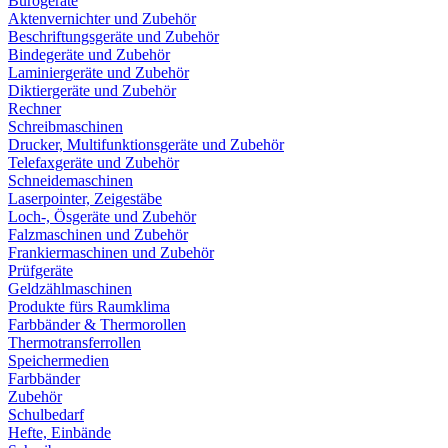
Bürogeräte
Aktenvernichter und Zubehör
Beschriftungsgeräte und Zubehör
Bindegeräte und Zubehör
Laminiergeräte und Zubehör
Diktiergeräte und Zubehör
Rechner
Schreibmaschinen
Drucker, Multifunktionsgeräte und Zubehör
Telefaxgeräte und Zubehör
Schneidemaschinen
Laserpointer, Zeigestäbe
Loch-, Ösgeräte und Zubehör
Falzmaschinen und Zubehör
Frankiermaschinen und Zubehör
Prüfgeräte
Geldzählmaschinen
Produkte fürs Raumklima
Farbbänder & Thermorollen
Thermotransferrollen
Speichermedien
Farbbänder
Zubehör
Schulbedarf
Hefte, Einbände