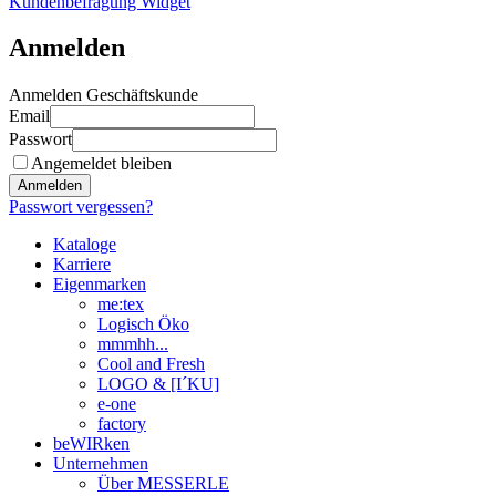
Kundenbefragung Widget
Anmelden
Anmelden Geschäftskunde
Email
Passwort
Angemeldet bleiben
Anmelden
Passwort vergessen?
Kataloge
Karriere
Eigenmarken
me:tex
Logisch Öko
mmmhh...
Cool and Fresh
LOGO & [I´KU]
e-one
factory
beWIRken
Unternehmen
Über MESSERLE