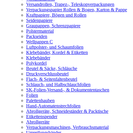
Versandrollen, Trapez-, Teleskopverpackungen
Verpackungspapier Rollen & Bogen, Karton & Pappe
Kraftpapiere, Bögen und Rollen
Seidenpapiere
Graupappen, Schrenzpapiere
Polstermaterial
Packseiden
Wellpappen C
Luftpolster- und Schaumfolien
Klebebänder, Kordel & Etiketten
Klebebänder
Polykordel
Beutel & Säcke, Schläuche
Druckverschlussbeutel
Flach- & Seitenfaltenbeutel
Schlauch- und Halbschlauchfolien
SK-Folien-Versand-, & Dokumententaschen
Folien
Palettenhauben
Hand-Automatenstrechfolien
Abrollgeräte, Schneideständer & Packtische
Etikettenspender
Abrollgeräte
Verpackungsmaschinen, Verbrauchsmaterial
Umreifungsbänder