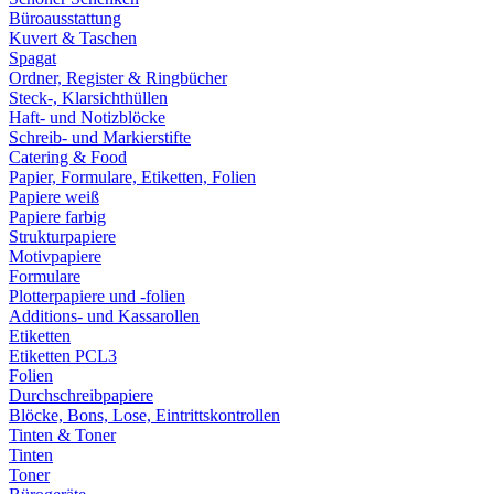
Büroausstattung
Kuvert & Taschen
Spagat
Ordner, Register & Ringbücher
Steck-, Klarsichthüllen
Haft- und Notizblöcke
Schreib- und Markierstifte
Catering & Food
Papier, Formulare, Etiketten, Folien
Papiere weiß
Papiere farbig
Strukturpapiere
Motivpapiere
Formulare
Plotterpapiere und -folien
Additions- und Kassarollen
Etiketten
Etiketten PCL3
Folien
Durchschreibpapiere
Blöcke, Bons, Lose, Eintrittskontrollen
Tinten & Toner
Tinten
Toner