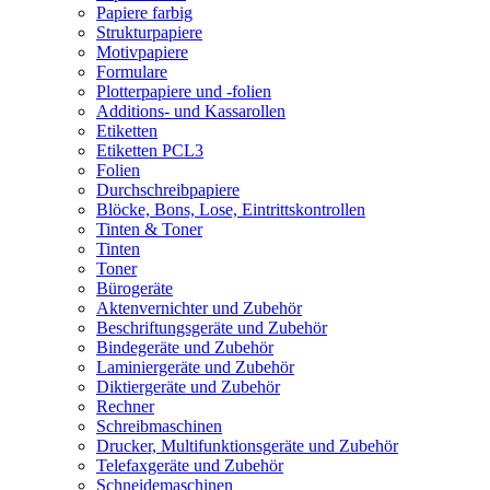
Papiere farbig
Strukturpapiere
Motivpapiere
Formulare
Plotterpapiere und -folien
Additions- und Kassarollen
Etiketten
Etiketten PCL3
Folien
Durchschreibpapiere
Blöcke, Bons, Lose, Eintrittskontrollen
Tinten & Toner
Tinten
Toner
Bürogeräte
Aktenvernichter und Zubehör
Beschriftungsgeräte und Zubehör
Bindegeräte und Zubehör
Laminiergeräte und Zubehör
Diktiergeräte und Zubehör
Rechner
Schreibmaschinen
Drucker, Multifunktionsgeräte und Zubehör
Telefaxgeräte und Zubehör
Schneidemaschinen