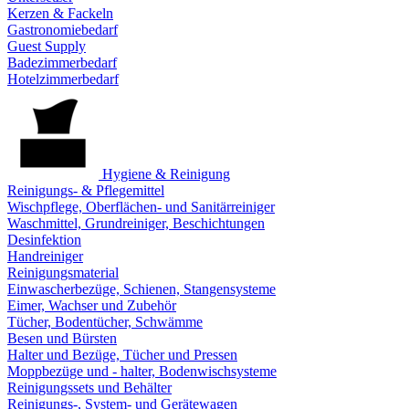
Kerzen & Fackeln
Gastronomiebedarf
Guest Supply
Badezimmerbedarf
Hotelzimmerbedarf
Hygiene & Reinigung
Reinigungs- & Pflegemittel
Wischpflege, Oberflächen- und Sanitärreiniger
Waschmittel, Grundreiniger, Beschichtungen
Desinfektion
Handreiniger
Reinigungsmaterial
Einwascherbezüge, Schienen, Stangensysteme
Eimer, Wachser und Zubehör
Tücher, Bodentücher, Schwämme
Besen und Bürsten
Halter und Bezüge, Tücher und Pressen
Moppbezüge und - halter, Bodenwischsysteme
Reinigungssets und Behälter
Reinigungs-, System- und Gerätewagen