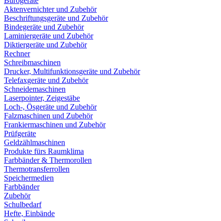
Bürogeräte
Aktenvernichter und Zubehör
Beschriftungsgeräte und Zubehör
Bindegeräte und Zubehör
Laminiergeräte und Zubehör
Diktiergeräte und Zubehör
Rechner
Schreibmaschinen
Drucker, Multifunktionsgeräte und Zubehör
Telefaxgeräte und Zubehör
Schneidemaschinen
Laserpointer, Zeigestäbe
Loch-, Ösgeräte und Zubehör
Falzmaschinen und Zubehör
Frankiermaschinen und Zubehör
Prüfgeräte
Geldzählmaschinen
Produkte fürs Raumklima
Farbbänder & Thermorollen
Thermotransferrollen
Speichermedien
Farbbänder
Zubehör
Schulbedarf
Hefte, Einbände