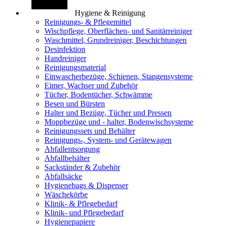
Hygiene & Reinigung
Reinigungs- & Pflegemittel
Wischpflege, Oberflächen- und Sanitärreiniger
Waschmittel, Grundreiniger, Beschichtungen
Desinfektion
Handreiniger
Reinigungsmaterial
Einwascherbezüge, Schienen, Stangensysteme
Eimer, Wachser und Zubehör
Tücher, Bodentücher, Schwämme
Besen und Bürsten
Halter und Bezüge, Tücher und Pressen
Moppbezüge und - halter, Bodenwischsysteme
Reinigungssets und Behälter
Reinigungs-, System- und Gerätewagen
Abfallentsorgung
Abfallbehälter
Sackständer & Zubehör
Abfallsäcke
Hygienebags & Dispenser
Wäschekörbe
Klinik- & Pflegebedarf
Klinik- und Pflegebedarf
Hygienepapiere