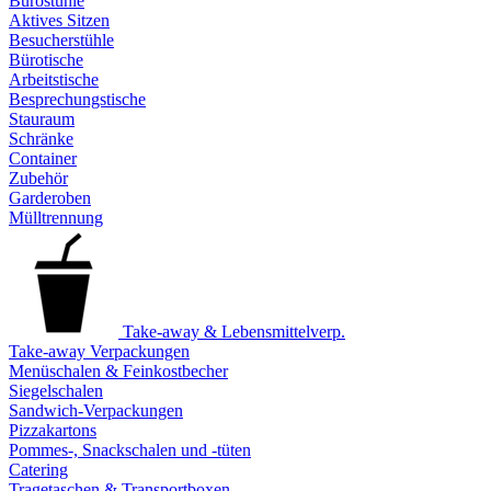
Bürostühle
Aktives Sitzen
Besucherstühle
Bürotische
Arbeitstische
Besprechungstische
Stauraum
Schränke
Container
Zubehör
Garderoben
Mülltrennung
Take-away & Lebensmittelverp.
Take-away Verpackungen
Menüschalen & Feinkostbecher
Siegelschalen
Sandwich-Verpackungen
Pizzakartons
Pommes-, Snackschalen und -tüten
Catering
Tragetaschen & Transportboxen