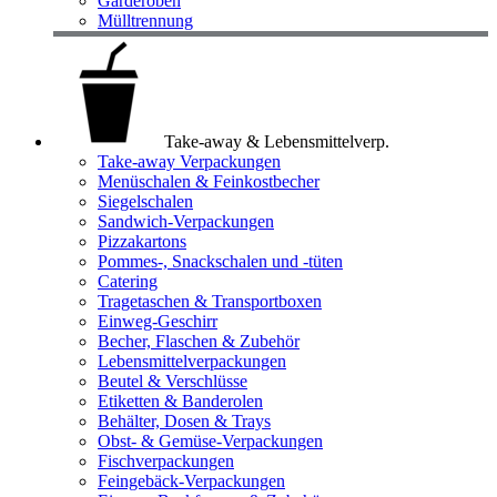
Garderoben
Mülltrennung
Take-away & Lebensmittelverp.
Take-away Verpackungen
Menüschalen & Feinkostbecher
Siegelschalen
Sandwich-Verpackungen
Pizzakartons
Pommes-, Snackschalen und -tüten
Catering
Tragetaschen & Transportboxen
Einweg-Geschirr
Becher, Flaschen & Zubehör
Lebensmittelverpackungen
Beutel & Verschlüsse
Etiketten & Banderolen
Behälter, Dosen & Trays
Obst- & Gemüse-Verpackungen
Fischverpackungen
Feingebäck-Verpackungen