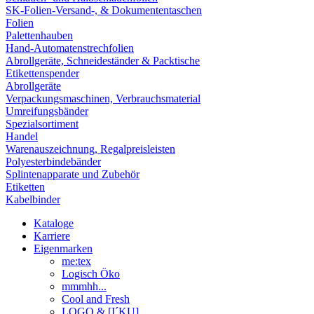
SK-Folien-Versand-, & Dokumententaschen
Folien
Palettenhauben
Hand-Automatenstrechfolien
Abrollgeräte, Schneideständer & Packtische
Etikettenspender
Abrollgeräte
Verpackungsmaschinen, Verbrauchsmaterial
Umreifungsbänder
Spezialsortiment
Handel
Warenauszeichnung, Regalpreisleisten
Polyesterbindebänder
Splintenapparate und Zubehör
Etiketten
Kabelbinder
Kataloge
Karriere
Eigenmarken
me:tex
Logisch Öko
mmmhh...
Cool and Fresh
LOGO & [I´KU]