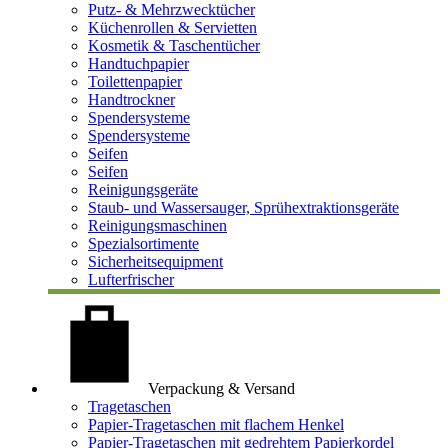
Putz- & Mehrzwecktücher
Küchenrollen & Servietten
Kosmetik & Taschentücher
Handtuchpapier
Toilettenpapier
Handtrockner
Spendersysteme
Spendersysteme
Seifen
Seifen
Reinigungsgeräte
Staub- und Wassersauger, Sprühextraktionsgeräte
Reinigungsmaschinen
Spezialsortimente
Sicherheitsequipment
Lufterfrischer
Verpackung & Versand
Tragetaschen
Papier-Tragetaschen mit flachem Henkel
Papier-Tragetaschen mit gedrehtem Papierkordel