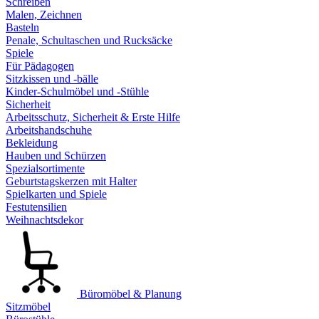
Schreiben
Malen, Zeichnen
Basteln
Penale, Schultaschen und Rucksäcke
Spiele
Für Pädagogen
Sitzkissen und -bälle
Kinder-Schulmöbel und -Stühle
Sicherheit
Arbeitsschutz, Sicherheit & Erste Hilfe
Arbeitshandschuhe
Bekleidung
Hauben und Schürzen
Spezialsortimente
Geburtstagskerzen mit Halter
Spielkarten und Spiele
Festutensilien
Weihnachtsdekor
Büromöbel & Planung
Sitzmöbel