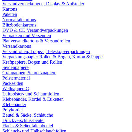
Versandverpackungen, Display & Aufsteller
Kartons
Paletten
Normalfaltkartons
Blitzbodenkartons
DVD & CD Versandverpackungen
Verpacken und Versenden
Planversandkartons & Versandrollen
Versandkartons
Versandrollen, Trapez-, Teleskopverpackungen
Verpackungspapier Rollen & Bogen, Karton & Pappe
Kraftpapiere, Bögen und Rollen
Seidenpapiere
Graupappen, Schrenzpapiere
Polstermaterial
Packseiden
Wellpappen C
Luftpolster- und Schaumfolien
Klebebänder, Kordel & Etiketten
Klebebänder
Polykordel
Beutel & Säcke, Schläuche
Druckverschlussbeutel
Flach- & Seitenfaltenbeutel
Schlauch- und Halbschlauchfolien