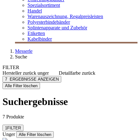
Spezialsortiment
Handel
Warenauszeichnung, Regalpreisleisten
Polyesterbindebänder
Splintenapparate und Zubehör
Etiketten
Kabelbinder
Messerle
Suche
FILTER
Hersteller
zurück
unger
Detailfarbe
zurück
Unger
grün
7
ERGEBNISSE ANZEIGEN
[e] one
schwarz
Alle Filter löschen
[I`KU]
3L
Suchergebnisse
3M
Abus
mehr anzeigen
7 Produkte
Filter zurücksetzen
1
FILTER
Unger
Alle Filter löschen