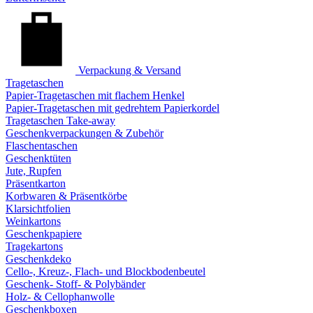
Verpackung & Versand
Tragetaschen
Papier-Tragetaschen mit flachem Henkel
Papier-Tragetaschen mit gedrehtem Papierkordel
Tragetaschen Take-away
Geschenkverpackungen & Zubehör
Flaschentaschen
Geschenktüten
Jute, Rupfen
Präsentkarton
Korbwaren & Präsentkörbe
Klarsichtfolien
Weinkartons
Geschenkpapiere
Tragekartons
Geschenkdeko
Cello-, Kreuz-, Flach- und Blockbodenbeutel
Geschenk- Stoff- & Polybänder
Holz- & Cellophanwolle
Geschenkboxen