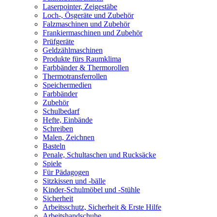
Laserpointer, Zeigestäbe
Loch-, Ösgeräte und Zubehör
Falzmaschinen und Zubehör
Frankiermaschinen und Zubehör
Prüfgeräte
Geldzählmaschinen
Produkte fürs Raumklima
Farbbänder & Thermorollen
Thermotransferrollen
Speichermedien
Farbbänder
Zubehör
Schulbedarf
Hefte, Einbände
Schreiben
Malen, Zeichnen
Basteln
Penale, Schultaschen und Rucksäcke
Spiele
Für Pädagogen
Sitzkissen und -bälle
Kinder-Schulmöbel und -Stühle
Sicherheit
Arbeitsschutz, Sicherheit & Erste Hilfe
Arbeitshandschuhe