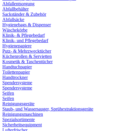
Abfallentsorgung
Abfallbehälter
Sackständer & Zubehör
Abfallsäcke
Hygienebags & Dispenser
Wäschekörbe
Klinik- & Pflegebedarf
Klinik- und Pflegebedarf
Hygienepapiere
Putz- & Mehrzwecktücher
Küchenrollen & Servietten
Kosmetik & Taschentücher
Handtuchpapier
Toilettenpapier
Handtrockner
Spendersysteme
Spendersysteme
Seifen
Seifen
Reinigungsgeräte
Staub- und Wassersauger, Sprühextraktionsgeräte
Reinigungsmaschinen
Spezialsortimente
Sicherheitsequipment
Lufterfrischer