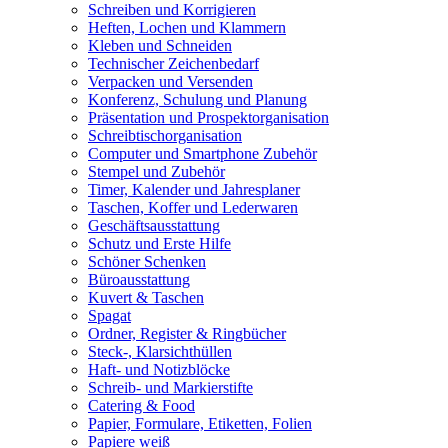
Schreiben und Korrigieren
Heften, Lochen und Klammern
Kleben und Schneiden
Technischer Zeichenbedarf
Verpacken und Versenden
Konferenz, Schulung und Planung
Präsentation und Prospektorganisation
Schreibtischorganisation
Computer und Smartphone Zubehör
Stempel und Zubehör
Timer, Kalender und Jahresplaner
Taschen, Koffer und Lederwaren
Geschäftsausstattung
Schutz und Erste Hilfe
Schöner Schenken
Büroausstattung
Kuvert & Taschen
Spagat
Ordner, Register & Ringbücher
Steck-, Klarsichthüllen
Haft- und Notizblöcke
Schreib- und Markierstifte
Catering & Food
Papier, Formulare, Etiketten, Folien
Papiere weiß