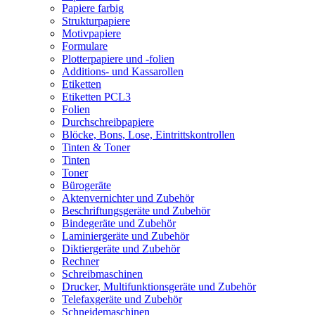
Papiere farbig
Strukturpapiere
Motivpapiere
Formulare
Plotterpapiere und -folien
Additions- und Kassarollen
Etiketten
Etiketten PCL3
Folien
Durchschreibpapiere
Blöcke, Bons, Lose, Eintrittskontrollen
Tinten & Toner
Tinten
Toner
Bürogeräte
Aktenvernichter und Zubehör
Beschriftungsgeräte und Zubehör
Bindegeräte und Zubehör
Laminiergeräte und Zubehör
Diktiergeräte und Zubehör
Rechner
Schreibmaschinen
Drucker, Multifunktionsgeräte und Zubehör
Telefaxgeräte und Zubehör
Schneidemaschinen