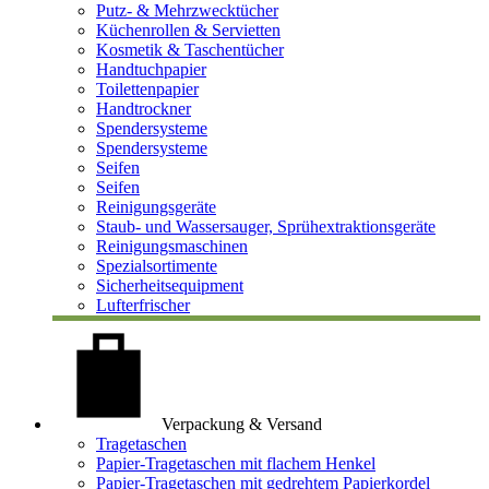
Putz- & Mehrzwecktücher
Küchenrollen & Servietten
Kosmetik & Taschentücher
Handtuchpapier
Toilettenpapier
Handtrockner
Spendersysteme
Spendersysteme
Seifen
Seifen
Reinigungsgeräte
Staub- und Wassersauger, Sprühextraktionsgeräte
Reinigungsmaschinen
Spezialsortimente
Sicherheitsequipment
Lufterfrischer
Verpackung & Versand
Tragetaschen
Papier-Tragetaschen mit flachem Henkel
Papier-Tragetaschen mit gedrehtem Papierkordel