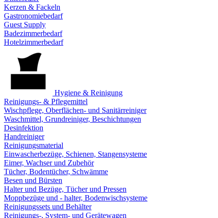
Kerzen & Fackeln
Gastronomiebedarf
Guest Supply
Badezimmerbedarf
Hotelzimmerbedarf
Hygiene & Reinigung
Reinigungs- & Pflegemittel
Wischpflege, Oberflächen- und Sanitärreiniger
Waschmittel, Grundreiniger, Beschichtungen
Desinfektion
Handreiniger
Reinigungsmaterial
Einwascherbezüge, Schienen, Stangensysteme
Eimer, Wachser und Zubehör
Tücher, Bodentücher, Schwämme
Besen und Bürsten
Halter und Bezüge, Tücher und Pressen
Moppbezüge und - halter, Bodenwischsysteme
Reinigungssets und Behälter
Reinigungs-, System- und Gerätewagen