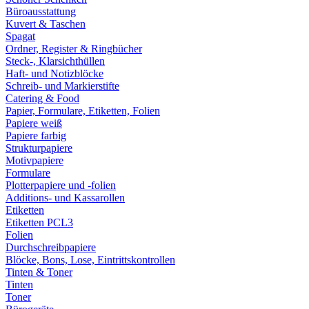
Büroausstattung
Kuvert & Taschen
Spagat
Ordner, Register & Ringbücher
Steck-, Klarsichthüllen
Haft- und Notizblöcke
Schreib- und Markierstifte
Catering & Food
Papier, Formulare, Etiketten, Folien
Papiere weiß
Papiere farbig
Strukturpapiere
Motivpapiere
Formulare
Plotterpapiere und -folien
Additions- und Kassarollen
Etiketten
Etiketten PCL3
Folien
Durchschreibpapiere
Blöcke, Bons, Lose, Eintrittskontrollen
Tinten & Toner
Tinten
Toner