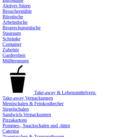
Bürostühle
Aktives Sitzen
Besucherstühle
Bürotische
Arbeitstische
Besprechungstische
Stauraum
Schränke
Container
Zubehör
Garderoben
Mülltrennung
Take-away & Lebensmittelverp.
Take-away Verpackungen
Menüschalen & Feinkostbecher
Siegelschalen
Sandwich-Verpackungen
Pizzakartons
Pommes-, Snackschalen und -tüten
Catering
Tragetaschen & Transportboxen