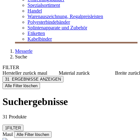
Spezialsortiment
Handel
Warenauszeichnung, Regalpreisleisten
Polyesterbindebänder
Splintenapparate und Zubehör
Etiketten
Kabelbinder
Messerle
Suche
FILTER
Hersteller
zurück
maul
Material
zurück
Breite
zurüc
Maul
Kunststoff
10 mm
31
ERGEBNISSE ANZEIGEN
[e] one
Aluminium
106 mm
Alle Filter löschen
[I`KU]
Edelstahl
110 mm
mehr anzeig
3L
Metall
Suchergebnisse
3M
Metall/Kunststoff
Abus
mehr anzeigen
31 Produkte
Filter zurücksetzen
1
FILTER
Maul
Alle Filter löschen