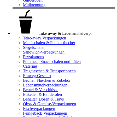
Garderoben
Mülltrennung
Take-away & Lebensmittelverp.
Take-away Verpackungen
Menüschalen & Feinkostbecher
Siegelschalen
Sandwich-Verpackungen
Pizzakartons
Pommes-, Snackschalen und -tüten
Catering
Tragetaschen & Transportboxen
Einweg-Geschirr
Becher, Flaschen & Zubehör
Lebensmittelverpackungen
Beutel & Verschlüsse
Etiketten & Banderolen
Behälter, Dosen & Trays
Obst- & Gemüse-Verpackungen
Fischverpackungen
Feingebäck-Verpackungen