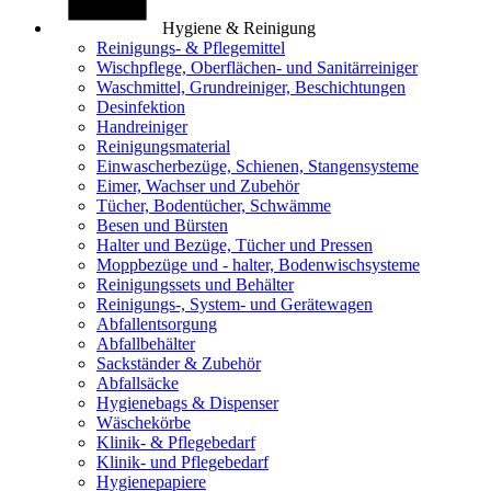
Hygiene & Reinigung
Reinigungs- & Pflegemittel
Wischpflege, Oberflächen- und Sanitärreiniger
Waschmittel, Grundreiniger, Beschichtungen
Desinfektion
Handreiniger
Reinigungsmaterial
Einwascherbezüge, Schienen, Stangensysteme
Eimer, Wachser und Zubehör
Tücher, Bodentücher, Schwämme
Besen und Bürsten
Halter und Bezüge, Tücher und Pressen
Moppbezüge und - halter, Bodenwischsysteme
Reinigungssets und Behälter
Reinigungs-, System- und Gerätewagen
Abfallentsorgung
Abfallbehälter
Sackständer & Zubehör
Abfallsäcke
Hygienebags & Dispenser
Wäschekörbe
Klinik- & Pflegebedarf
Klinik- und Pflegebedarf
Hygienepapiere