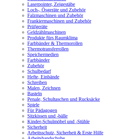
Laserpointer, Zeigestäbe
Loch-, Ösgeräte und Zubehör
Falzmaschinen und Zubehör
Frankiermaschinen und Zubehör
Prüfgeräte
Geldzählmaschinen
Produkte fürs Raumklima
Farbbänder & Thermorollen
Thermotransferrollen
Speichermedien
Farbbänder
Zubehör
Schulbedarf
Hefte, Einbände
Schreiben
Malen, Zeichnen
Basteln
Penale, Schultaschen und Rucksäcke
Spiele
Für Pädagogen
Sitzkissen und -bälle
Kinder-Schulmöbel und -Stühle
Sicherheit
Arbeitsschutz, Sicherheit & Erste Hilfe
Arbeitshandschuhe