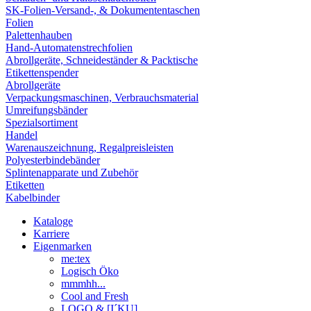
SK-Folien-Versand-, & Dokumententaschen
Folien
Palettenhauben
Hand-Automatenstrechfolien
Abrollgeräte, Schneideständer & Packtische
Etikettenspender
Abrollgeräte
Verpackungsmaschinen, Verbrauchsmaterial
Umreifungsbänder
Spezialsortiment
Handel
Warenauszeichnung, Regalpreisleisten
Polyesterbindebänder
Splintenapparate und Zubehör
Etiketten
Kabelbinder
Kataloge
Karriere
Eigenmarken
me:tex
Logisch Öko
mmmhh...
Cool and Fresh
LOGO & [I´KU]