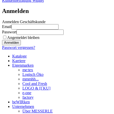
Kundenbefragung Widget
Anmelden
Anmelden Geschäftskunde
Email
Passwort
Angemeldet bleiben
Anmelden
Passwort vergessen?
Kataloge
Karriere
Eigenmarken
me:tex
Logisch Öko
mmmhh...
Cool and Fresh
LOGO & [I´KU]
e-one
factory
beWIRken
Unternehmen
Über MESSERLE