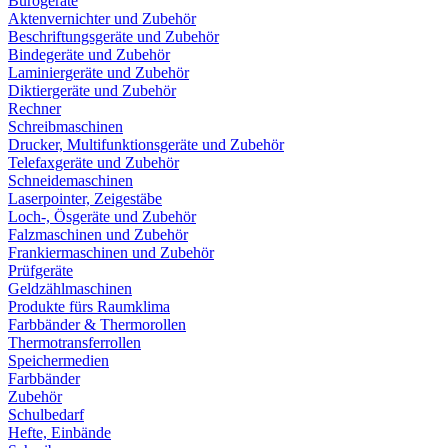
Bürogeräte
Aktenvernichter und Zubehör
Beschriftungsgeräte und Zubehör
Bindegeräte und Zubehör
Laminiergeräte und Zubehör
Diktiergeräte und Zubehör
Rechner
Schreibmaschinen
Drucker, Multifunktionsgeräte und Zubehör
Telefaxgeräte und Zubehör
Schneidemaschinen
Laserpointer, Zeigestäbe
Loch-, Ösgeräte und Zubehör
Falzmaschinen und Zubehör
Frankiermaschinen und Zubehör
Prüfgeräte
Geldzählmaschinen
Produkte fürs Raumklima
Farbbänder & Thermorollen
Thermotransferrollen
Speichermedien
Farbbänder
Zubehör
Schulbedarf
Hefte, Einbände