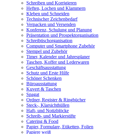
Schreiben und Korrigieren
Heften, Lochen und Klammern
Kleben und Schneiden
Technischer Zeichenbedarf
Verpacken und Versenden
Konferenz, Schulung und Planung
Präsentation und Prospektorganisation
Schreibtischorganisation
Computer und Smartphone Zubehör
Stempel und Zubehör
Timer, Kalender und Jahresplaner
Taschen, Koffer und Lederwaren
Geschäftsausstattung
Schutz und Erste Hilfe
Schöner Schenken
Büroausstattung
Kuvert & Taschen
Spagat
Ordner, Register & Ringbücher
Steck-, Klarsichthüllen
Haft- und Notizblöcke
Schreib- und Markierstifte
Catering & Food
Papier, Formulare, Etiketten, Folien
Papiere weiß