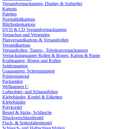
Versandverpackungen, Display & Aufsteller
Kartons
Paletten
Normalfaltkartons
Blitzbodenkartons
DVD & CD Versandverpackungen
Verpacken und Versenden
Planversandkartons & Versandrollen
Versandkartons
Versandrollen, Trapez-, Teleskopverpackungen
Verpackungspapier Rollen & Bogen, Karton & Pappe
Kraftpapiere, Bögen und Rollen
Seidenpapiere
Graupappen, Schrenzpapiere
Polstermaterial
Packseiden
Wellpappen C
Luftpolster- und Schaumfolien
Klebebänder, Kordel & Etiketten
Klebebänder
Polykordel
Beutel & Säcke, Schläuche
Druckverschlussbeutel
Flach- & Seitenfaltenbeutel
Schlauch- und Halbschlauchfolien