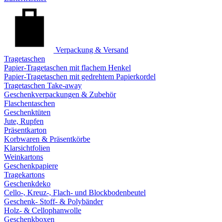
Verpackung & Versand
Tragetaschen
Papier-Tragetaschen mit flachem Henkel
Papier-Tragetaschen mit gedrehtem Papierkordel
Tragetaschen Take-away
Geschenkverpackungen & Zubehör
Flaschentaschen
Geschenktüten
Jute, Rupfen
Präsentkarton
Korbwaren & Präsentkörbe
Klarsichtfolien
Weinkartons
Geschenkpapiere
Tragekartons
Geschenkdeko
Cello-, Kreuz-, Flach- und Blockbodenbeutel
Geschenk- Stoff- & Polybänder
Holz- & Cellophanwolle
Geschenkboxen