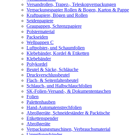
Versandrollen, Trapez-, Teleskopverpackungen
Verpackungspapier Rollen & Bogen, Karton & Pappe
Kraftpapiere, Bögen und Rollen
Seidenpapiere
Graupappen, Schrenzpapiere
Polstermaterial
Packseiden
Wellpappen C
Luftpolster- und Schaumfolien
Klebebänder, Kordel & Etiketten
Klebebänder
Polykordel
Beutel & Säcke, Schläuche
Druckverschlussbeutel
Flach- & Seitenfaltenbeutel
Schlauch- und Halbschlauchfolien
SK-Folien-Versand-, & Dokumententaschen
Folien
Palettenhauben
Hand-Automatenstrechfolien
Abrollgeräte, Schneideständer & Packtische
Etikettenspender
Abrollgeräte
Verpackungsmaschinen, Verbrauchsmaterial
Umreifungsbänder