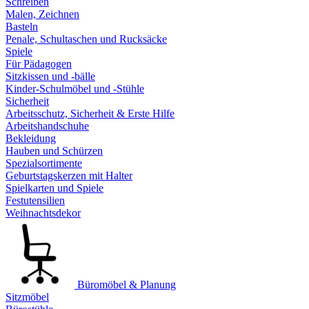
Schreiben
Malen, Zeichnen
Basteln
Penale, Schultaschen und Rucksäcke
Spiele
Für Pädagogen
Sitzkissen und -bälle
Kinder-Schulmöbel und -Stühle
Sicherheit
Arbeitsschutz, Sicherheit & Erste Hilfe
Arbeitshandschuhe
Bekleidung
Hauben und Schürzen
Spezialsortimente
Geburtstagskerzen mit Halter
Spielkarten und Spiele
Festutensilien
Weihnachtsdekor
Büromöbel & Planung
Sitzmöbel