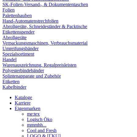
SK-Folien-Versand-, & Dokumententaschen
Folien
Palettenhauben
Hand-Automatenstrechfolien
Abrollgeräte, Schneideständer & Packtische
Etikettenspender
Abrollgeräte
Verpackungsmaschinen, Verbrauchsmaterial
Umreifungsbänder
Spezialsortiment
Handel
Warenauszeichnung, Regalpreisleisten
Polyesterbindebänder
Splintenapparate und Zubehör
Etiketten
Kabelbinder
Kataloge
Karriere
Eigenmarken
me:tex
Logisch Öko
mmmhh...
Cool and Fresh
LOGO & [I´KU]