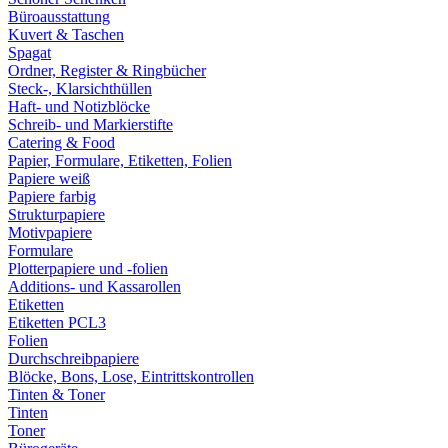
Büroausstattung
Kuvert & Taschen
Spagat
Ordner, Register & Ringbücher
Steck-, Klarsichthüllen
Haft- und Notizblöcke
Schreib- und Markierstifte
Catering & Food
Papier, Formulare, Etiketten, Folien
Papiere weiß
Papiere farbig
Strukturpapiere
Motivpapiere
Formulare
Plotterpapiere und -folien
Additions- und Kassarollen
Etiketten
Etiketten PCL3
Folien
Durchschreibpapiere
Blöcke, Bons, Lose, Eintrittskontrollen
Tinten & Toner
Tinten
Toner