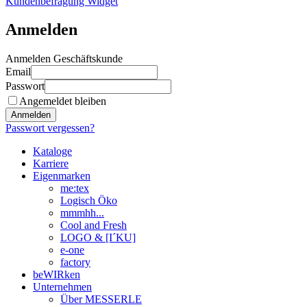
Kundenbefragung Widget
Anmelden
Anmelden Geschäftskunde
Email
Passwort
Angemeldet bleiben
Anmelden
Passwort vergessen?
Kataloge
Karriere
Eigenmarken
me:tex
Logisch Öko
mmmhh...
Cool and Fresh
LOGO & [I´KU]
e-one
factory
beWIRken
Unternehmen
Über MESSERLE