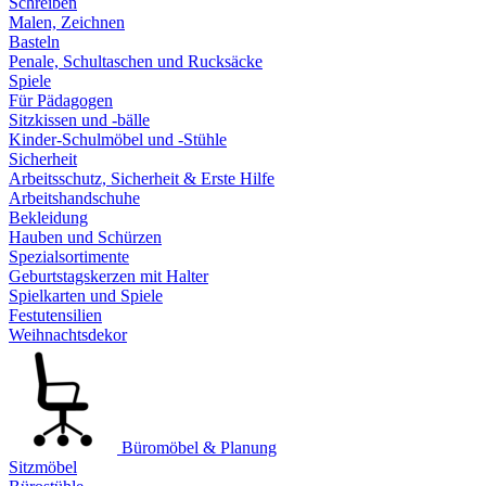
Schreiben
Malen, Zeichnen
Basteln
Penale, Schultaschen und Rucksäcke
Spiele
Für Pädagogen
Sitzkissen und -bälle
Kinder-Schulmöbel und -Stühle
Sicherheit
Arbeitsschutz, Sicherheit & Erste Hilfe
Arbeitshandschuhe
Bekleidung
Hauben und Schürzen
Spezialsortimente
Geburtstagskerzen mit Halter
Spielkarten und Spiele
Festutensilien
Weihnachtsdekor
Büromöbel & Planung
Sitzmöbel