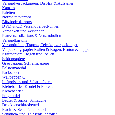
Versandverpackungen, Display & Aufsteller
Kartons
Paletten
Normalfaltkartons
Blitzbodenkartons
DVD & CD Versandverpackungen
Verpacken und Versenden
Planversandkartons & Versandrollen
Versandkartons
Versandrollen, Trapez-, Teleskopverpackungen
Verpackungspapier Rollen & Bogen, Karton & Pappe
Kraftpapiere, Bögen und Rollen
Seidenpapiere
Graupappen, Schrenzpapiere
Polstermaterial
Packseiden
Wellpappen C
Luftpolster- und Schaumfolien
Klebebänder, Kordel & Etiketten
Klebebänder
Polykordel
Beutel & Säcke, Schläuche
Druckverschlussbeutel
Flach- & Seitenfaltenbeutel
Schlauch- und Halbschlauchfolien