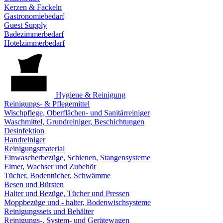
Kerzen & Fackeln
Gastronomiebedarf
Guest Supply
Badezimmerbedarf
Hotelzimmerbedarf
Hygiene & Reinigung
Reinigungs- & Pflegemittel
Wischpflege, Oberflächen- und Sanitärreiniger
Waschmittel, Grundreiniger, Beschichtungen
Desinfektion
Handreiniger
Reinigungsmaterial
Einwascherbezüge, Schienen, Stangensysteme
Eimer, Wachser und Zubehör
Tücher, Bodentücher, Schwämme
Besen und Bürsten
Halter und Bezüge, Tücher und Pressen
Moppbezüge und - halter, Bodenwischsysteme
Reinigungssets und Behälter
Reinigungs-, System- und Gerätewagen