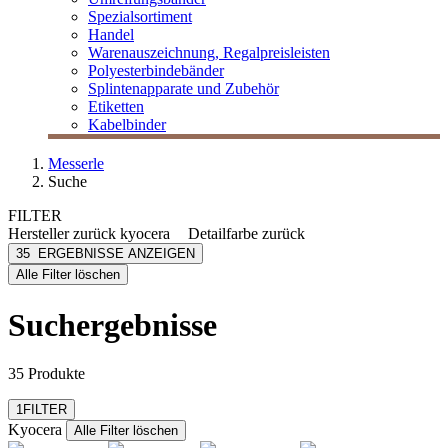
Spezialsortiment
Handel
Warenauszeichnung, Regalpreisleisten
Polyesterbindebänder
Splintenapparate und Zubehör
Etiketten
Kabelbinder
Messerle
Suche
FILTER
Hersteller
zurück
kyocera
Detailfarbe
zurück
Kyocera
anthrazit
35
ERGEBNISSE ANZEIGEN
[e] one
cyan
Alle Filter löschen
[I`KU]
gelb
3L
magenta
Suchergebnisse
3M
schwarz
Abus
mehr anzeigen
35 Produkte
Filter zurücksetzen
1
FILTER
Kyocera
Alle Filter löschen