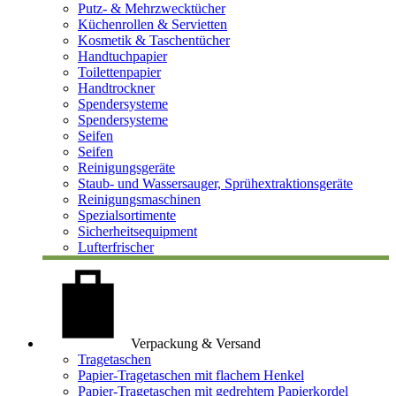
Putz- & Mehrzwecktücher
Küchenrollen & Servietten
Kosmetik & Taschentücher
Handtuchpapier
Toilettenpapier
Handtrockner
Spendersysteme
Spendersysteme
Seifen
Seifen
Reinigungsgeräte
Staub- und Wassersauger, Sprühextraktionsgeräte
Reinigungsmaschinen
Spezialsortimente
Sicherheitsequipment
Lufterfrischer
Verpackung & Versand
Tragetaschen
Papier-Tragetaschen mit flachem Henkel
Papier-Tragetaschen mit gedrehtem Papierkordel