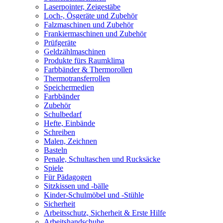
Laserpointer, Zeigestäbe
Loch-, Ösgeräte und Zubehör
Falzmaschinen und Zubehör
Frankiermaschinen und Zubehör
Prüfgeräte
Geldzählmaschinen
Produkte fürs Raumklima
Farbbänder & Thermorollen
Thermotransferrollen
Speichermedien
Farbbänder
Zubehör
Schulbedarf
Hefte, Einbände
Schreiben
Malen, Zeichnen
Basteln
Penale, Schultaschen und Rucksäcke
Spiele
Für Pädagogen
Sitzkissen und -bälle
Kinder-Schulmöbel und -Stühle
Sicherheit
Arbeitsschutz, Sicherheit & Erste Hilfe
Arbeitshandschuhe