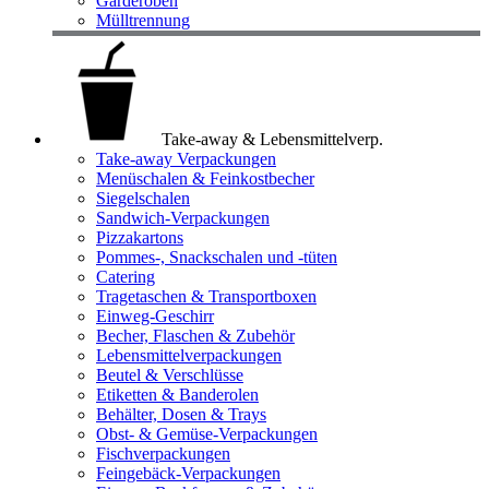
Garderoben
Mülltrennung
Take-away & Lebensmittelverp.
Take-away Verpackungen
Menüschalen & Feinkostbecher
Siegelschalen
Sandwich-Verpackungen
Pizzakartons
Pommes-, Snackschalen und -tüten
Catering
Tragetaschen & Transportboxen
Einweg-Geschirr
Becher, Flaschen & Zubehör
Lebensmittelverpackungen
Beutel & Verschlüsse
Etiketten & Banderolen
Behälter, Dosen & Trays
Obst- & Gemüse-Verpackungen
Fischverpackungen
Feingebäck-Verpackungen