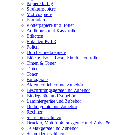
Papiere farbig
Strukturpapiere
Motivpapiere
Formulare
Plotterpapiere und -folien
Additions- und Kassarollen
Etiketten
Etiketten PCL3
Folien
Durchschreibpapiere
Blöcke, Bons, Lose, Eintrittskontrollen
Tinten & Toner
Tinten
Toner
Bürogeräte
Aktenvernichter und Zubehör
Beschriftungsgeräte und Zubehör
Bindegeräte und Zubehör
Laminiergeräte und Zubehör
Diktiergeräte und Zubehör
Rechner
Schreibmaschinen
Drucker, Multifunktionsgeräte und Zubehör
Telefaxgeräte und Zubehör
Schneidemaschinen