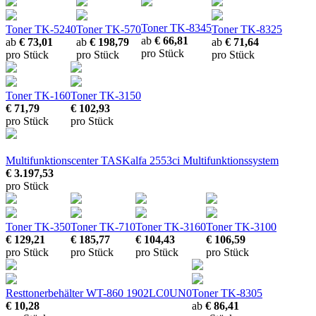
Toner TK-8345
Toner TK-5240
Toner TK-570
Toner TK-8325
ab
€ 66,81
ab
€ 73,01
ab
€ 198,79
ab
€ 71,64
pro Stück
pro Stück
pro Stück
pro Stück
Toner TK-160
Toner TK-3150
€ 71,79
€ 102,93
pro Stück
pro Stück
Multifunktionscenter TASKalfa 2553ci
Multifunktionssystem
€ 3.197,53
pro Stück
Toner TK-350
Toner TK-710
Toner TK-3160
Toner TK-3100
€ 129,21
€ 185,77
€ 104,43
€ 106,59
pro Stück
pro Stück
pro Stück
pro Stück
Resttonerbehälter WT-860 1902LC0UN0
Toner TK-8305
€ 10,28
ab
€ 86,41