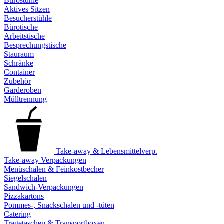
Bürostühle
Aktives Sitzen
Besucherstühle
Bürotische
Arbeitstische
Besprechungstische
Stauraum
Schränke
Container
Zubehör
Garderoben
Mülltrennung
Take-away & Lebensmittelverp.
Take-away Verpackungen
Menüschalen & Feinkostbecher
Siegelschalen
Sandwich-Verpackungen
Pizzakartons
Pommes-, Snackschalen und -tüten
Catering
Tragetaschen & Transportboxen