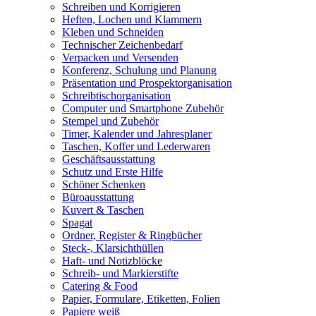
Schreiben und Korrigieren
Heften, Lochen und Klammern
Kleben und Schneiden
Technischer Zeichenbedarf
Verpacken und Versenden
Konferenz, Schulung und Planung
Präsentation und Prospektorganisation
Schreibtischorganisation
Computer und Smartphone Zubehör
Stempel und Zubehör
Timer, Kalender und Jahresplaner
Taschen, Koffer und Lederwaren
Geschäftsausstattung
Schutz und Erste Hilfe
Schöner Schenken
Büroausstattung
Kuvert & Taschen
Spagat
Ordner, Register & Ringbücher
Steck-, Klarsichthüllen
Haft- und Notizblöcke
Schreib- und Markierstifte
Catering & Food
Papier, Formulare, Etiketten, Folien
Papiere weiß