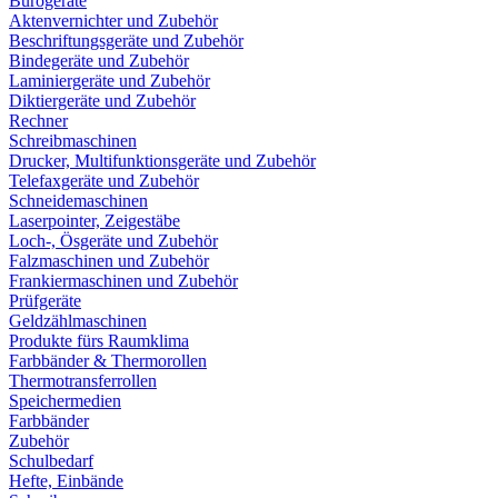
Bürogeräte
Aktenvernichter und Zubehör
Beschriftungsgeräte und Zubehör
Bindegeräte und Zubehör
Laminiergeräte und Zubehör
Diktiergeräte und Zubehör
Rechner
Schreibmaschinen
Drucker, Multifunktionsgeräte und Zubehör
Telefaxgeräte und Zubehör
Schneidemaschinen
Laserpointer, Zeigestäbe
Loch-, Ösgeräte und Zubehör
Falzmaschinen und Zubehör
Frankiermaschinen und Zubehör
Prüfgeräte
Geldzählmaschinen
Produkte fürs Raumklima
Farbbänder & Thermorollen
Thermotransferrollen
Speichermedien
Farbbänder
Zubehör
Schulbedarf
Hefte, Einbände