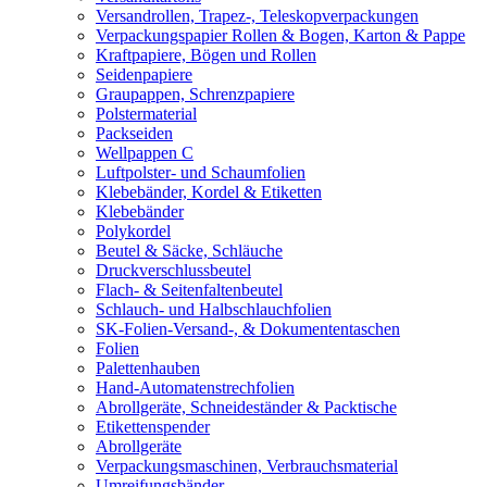
Versandrollen, Trapez-, Teleskopverpackungen
Verpackungspapier Rollen & Bogen, Karton & Pappe
Kraftpapiere, Bögen und Rollen
Seidenpapiere
Graupappen, Schrenzpapiere
Polstermaterial
Packseiden
Wellpappen C
Luftpolster- und Schaumfolien
Klebebänder, Kordel & Etiketten
Klebebänder
Polykordel
Beutel & Säcke, Schläuche
Druckverschlussbeutel
Flach- & Seitenfaltenbeutel
Schlauch- und Halbschlauchfolien
SK-Folien-Versand-, & Dokumententaschen
Folien
Palettenhauben
Hand-Automatenstrechfolien
Abrollgeräte, Schneideständer & Packtische
Etikettenspender
Abrollgeräte
Verpackungsmaschinen, Verbrauchsmaterial
Umreifungsbänder