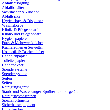
Abfallentsorgung
Abfallbehälter
Sackständer & Zubehör
Abfallsäcke
Hygienebags & Dispenser
Wäschekörbe
Klinik- & Pflegebedarf
Klinik- und Pflegebedarf
Hygienepapiere
Putz- & Mehrzwecktücher
Küchenrollen & Servietten
Kosmetik & Taschentücher
Handtuchpapier
Toilettenpapier
Handtrockner
Spendersysteme
Spendersysteme
Seifen
Seifen
Reinigungsgeräte
Staub- und Wassersauger, Sprühextraktionsgeräte
Reinigungsmaschinen
Spezialsortimente
Sicherheitsequipment
Lufterfrischer