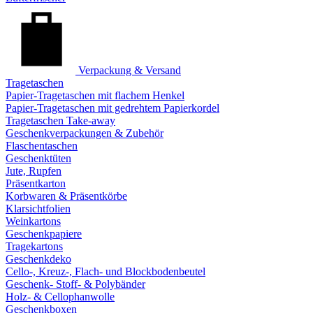
Verpackung & Versand
Tragetaschen
Papier-Tragetaschen mit flachem Henkel
Papier-Tragetaschen mit gedrehtem Papierkordel
Tragetaschen Take-away
Geschenkverpackungen & Zubehör
Flaschentaschen
Geschenktüten
Jute, Rupfen
Präsentkarton
Korbwaren & Präsentkörbe
Klarsichtfolien
Weinkartons
Geschenkpapiere
Tragekartons
Geschenkdeko
Cello-, Kreuz-, Flach- und Blockbodenbeutel
Geschenk- Stoff- & Polybänder
Holz- & Cellophanwolle
Geschenkboxen