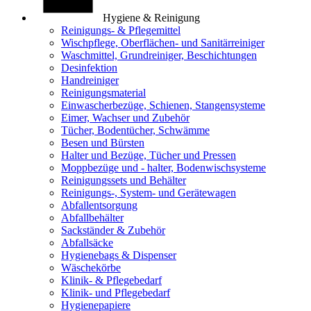
Hygiene & Reinigung
Reinigungs- & Pflegemittel
Wischpflege, Oberflächen- und Sanitärreiniger
Waschmittel, Grundreiniger, Beschichtungen
Desinfektion
Handreiniger
Reinigungsmaterial
Einwascherbezüge, Schienen, Stangensysteme
Eimer, Wachser und Zubehör
Tücher, Bodentücher, Schwämme
Besen und Bürsten
Halter und Bezüge, Tücher und Pressen
Moppbezüge und - halter, Bodenwischsysteme
Reinigungssets und Behälter
Reinigungs-, System- und Gerätewagen
Abfallentsorgung
Abfallbehälter
Sackständer & Zubehör
Abfallsäcke
Hygienebags & Dispenser
Wäschekörbe
Klinik- & Pflegebedarf
Klinik- und Pflegebedarf
Hygienepapiere