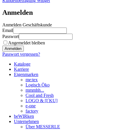
Kundenbefragung Widget
Anmelden
Anmelden Geschäftskunde
Email
Passwort
Angemeldet bleiben
Anmelden
Passwort vergessen?
Kataloge
Karriere
Eigenmarken
me:tex
Logisch Öko
mmmhh...
Cool and Fresh
LOGO & [I´KU]
e-one
factory
beWIRken
Unternehmen
Über MESSERLE