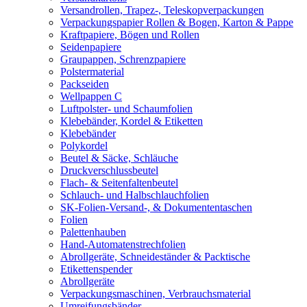
Versandrollen, Trapez-, Teleskopverpackungen
Verpackungspapier Rollen & Bogen, Karton & Pappe
Kraftpapiere, Bögen und Rollen
Seidenpapiere
Graupappen, Schrenzpapiere
Polstermaterial
Packseiden
Wellpappen C
Luftpolster- und Schaumfolien
Klebebänder, Kordel & Etiketten
Klebebänder
Polykordel
Beutel & Säcke, Schläuche
Druckverschlussbeutel
Flach- & Seitenfaltenbeutel
Schlauch- und Halbschlauchfolien
SK-Folien-Versand-, & Dokumententaschen
Folien
Palettenhauben
Hand-Automatenstrechfolien
Abrollgeräte, Schneideständer & Packtische
Etikettenspender
Abrollgeräte
Verpackungsmaschinen, Verbrauchsmaterial
Umreifungsbänder