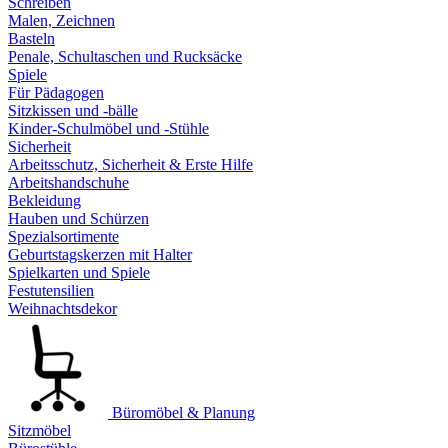
Schreiben
Malen, Zeichnen
Basteln
Penale, Schultaschen und Rucksäcke
Spiele
Für Pädagogen
Sitzkissen und -bälle
Kinder-Schulmöbel und -Stühle
Sicherheit
Arbeitsschutz, Sicherheit & Erste Hilfe
Arbeitshandschuhe
Bekleidung
Hauben und Schürzen
Spezialsortimente
Geburtstagskerzen mit Halter
Spielkarten und Spiele
Festutensilien
Weihnachtsdekor
Büromöbel & Planung
Sitzmöbel