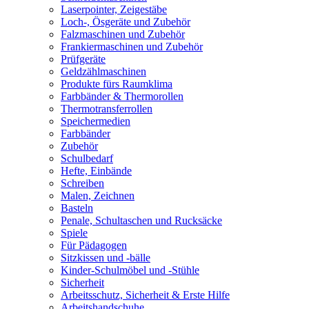
Laserpointer, Zeigestäbe
Loch-, Ösgeräte und Zubehör
Falzmaschinen und Zubehör
Frankiermaschinen und Zubehör
Prüfgeräte
Geldzählmaschinen
Produkte fürs Raumklima
Farbbänder & Thermorollen
Thermotransferrollen
Speichermedien
Farbbänder
Zubehör
Schulbedarf
Hefte, Einbände
Schreiben
Malen, Zeichnen
Basteln
Penale, Schultaschen und Rucksäcke
Spiele
Für Pädagogen
Sitzkissen und -bälle
Kinder-Schulmöbel und -Stühle
Sicherheit
Arbeitsschutz, Sicherheit & Erste Hilfe
Arbeitshandschuhe