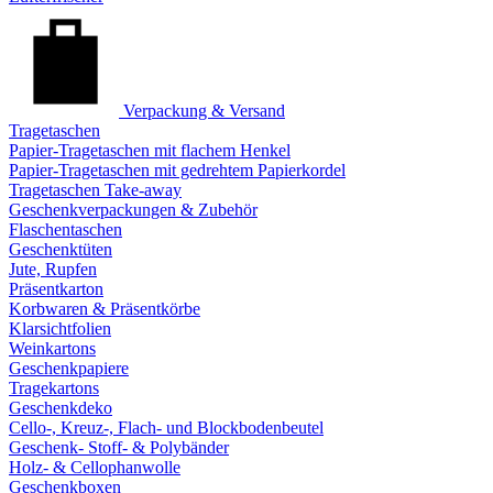
Verpackung & Versand
Tragetaschen
Papier-Tragetaschen mit flachem Henkel
Papier-Tragetaschen mit gedrehtem Papierkordel
Tragetaschen Take-away
Geschenkverpackungen & Zubehör
Flaschentaschen
Geschenktüten
Jute, Rupfen
Präsentkarton
Korbwaren & Präsentkörbe
Klarsichtfolien
Weinkartons
Geschenkpapiere
Tragekartons
Geschenkdeko
Cello-, Kreuz-, Flach- und Blockbodenbeutel
Geschenk- Stoff- & Polybänder
Holz- & Cellophanwolle
Geschenkboxen