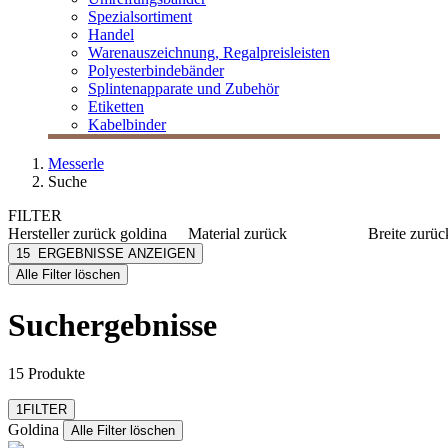
Spezialsortiment
Handel
Warenauszeichnung, Regalpreisleisten
Polyesterbindebänder
Splintenapparate und Zubehör
Etiketten
Kabelbinder
Messerle
Suche
FILTER
Hersteller
zurück
goldina
Material
zurück
Breite
zurüc
Goldina
Metall
10 mm
15
ERGEBNISSE ANZEIGEN
[e] one
Kunststoff
15 mm
Alle Filter löschen
[I`KU]
2 mm
mehr anzeig
3L
Suchergebnisse
3M
Abus
mehr anzeigen
15 Produkte
Filter zurücksetzen
1
FILTER
Goldina
Alle Filter löschen