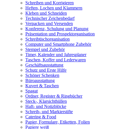
Schreiben und Korrigieren
Heften, Lochen und Klammern
Kleben und Schneiden
Technischer Zeichenbedarf
Verpacken und Versenden
Konferenz, Schulung und Planung
Präsentation und Prospektorganisation
Schreibtischorganisation
Computer und Smartphone Zubehör
Stempel und Zubehör
Timer, Kalender und Jahresplaner
Taschen, Koffer und Lederwaren
Geschäftsausstattung
Schutz und Erste Hilfe
Schöner Schenken
Büroausstattung
Kuvert & Taschen
Spagat
Ordner, Register & Ringbücher
Steck-, Klarsichthüllen
Haft- und Notizblöcke
Schreib- und Markierstifte
Catering & Food
Papier, Formulare, Etiketten, Folien
Papiere weiß