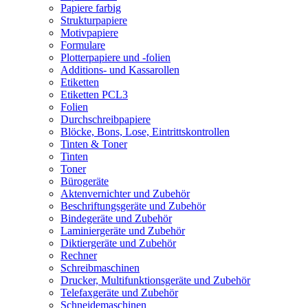
Papiere farbig
Strukturpapiere
Motivpapiere
Formulare
Plotterpapiere und -folien
Additions- und Kassarollen
Etiketten
Etiketten PCL3
Folien
Durchschreibpapiere
Blöcke, Bons, Lose, Eintrittskontrollen
Tinten & Toner
Tinten
Toner
Bürogeräte
Aktenvernichter und Zubehör
Beschriftungsgeräte und Zubehör
Bindegeräte und Zubehör
Laminiergeräte und Zubehör
Diktiergeräte und Zubehör
Rechner
Schreibmaschinen
Drucker, Multifunktionsgeräte und Zubehör
Telefaxgeräte und Zubehör
Schneidemaschinen