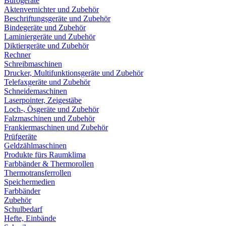
Bürogeräte
Aktenvernichter und Zubehör
Beschriftungsgeräte und Zubehör
Bindegeräte und Zubehör
Laminiergeräte und Zubehör
Diktiergeräte und Zubehör
Rechner
Schreibmaschinen
Drucker, Multifunktionsgeräte und Zubehör
Telefaxgeräte und Zubehör
Schneidemaschinen
Laserpointer, Zeigestäbe
Loch-, Ösgeräte und Zubehör
Falzmaschinen und Zubehör
Frankiermaschinen und Zubehör
Prüfgeräte
Geldzählmaschinen
Produkte fürs Raumklima
Farbbänder & Thermorollen
Thermotransferrollen
Speichermedien
Farbbänder
Zubehör
Schulbedarf
Hefte, Einbände