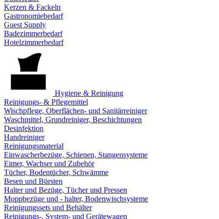
Kerzen & Fackeln
Gastronomiebedarf
Guest Supply
Badezimmerbedarf
Hotelzimmerbedarf
Hygiene & Reinigung
Reinigungs- & Pflegemittel
Wischpflege, Oberflächen- und Sanitärreiniger
Waschmittel, Grundreiniger, Beschichtungen
Desinfektion
Handreiniger
Reinigungsmaterial
Einwascherbezüge, Schienen, Stangensysteme
Eimer, Wachser und Zubehör
Tücher, Bodentücher, Schwämme
Besen und Bürsten
Halter und Bezüge, Tücher und Pressen
Moppbezüge und - halter, Bodenwischsysteme
Reinigungssets und Behälter
Reinigungs-, System- und Gerätewagen