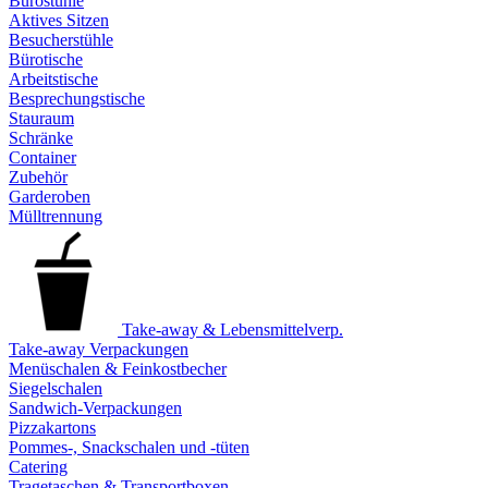
Bürostühle
Aktives Sitzen
Besucherstühle
Bürotische
Arbeitstische
Besprechungstische
Stauraum
Schränke
Container
Zubehör
Garderoben
Mülltrennung
Take-away & Lebensmittelverp.
Take-away Verpackungen
Menüschalen & Feinkostbecher
Siegelschalen
Sandwich-Verpackungen
Pizzakartons
Pommes-, Snackschalen und -tüten
Catering
Tragetaschen & Transportboxen