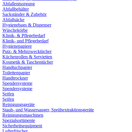
Abfallentsorgung
Abfallbehälter
Sackständer & Zubehör
Abfallsäcke
Hygienebags & Dispenser
Wäschekörbe
Klinik- & Pflegebedarf
Klinik- und Pflegebedarf
Hygienepapiere
Putz- & Mehrzwecktücher
Küchenrollen & Servietten
Kosmetik & Taschentücher
Handtuchpapier
Toilettenpapier
Handtrockner
Spendersysteme
Spendersysteme
Seifen
Seifen
Reinigungsgeräte
Staub- und Wassersauger, Sprühextraktionsgeräte
Reinigungsmaschinen
Spezialsortimente
Sicherheitsequipment
Lufterfrischer