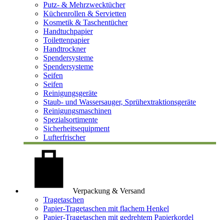
Putz- & Mehrzwecktücher
Küchenrollen & Servietten
Kosmetik & Taschentücher
Handtuchpapier
Toilettenpapier
Handtrockner
Spendersysteme
Spendersysteme
Seifen
Seifen
Reinigungsgeräte
Staub- und Wassersauger, Sprühextraktionsgeräte
Reinigungsmaschinen
Spezialsortimente
Sicherheitsequipment
Lufterfrischer
Verpackung & Versand
Tragetaschen
Papier-Tragetaschen mit flachem Henkel
Papier-Tragetaschen mit gedrehtem Papierkordel