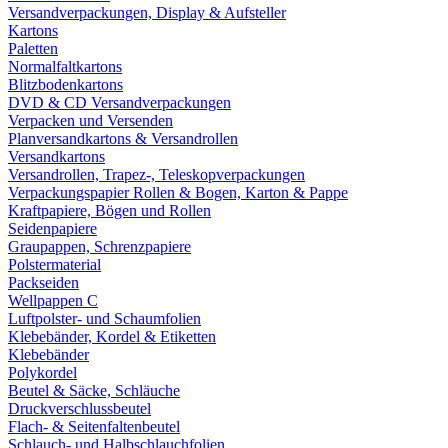
Versandverpackungen, Display & Aufsteller
Kartons
Paletten
Normalfaltkartons
Blitzbodenkartons
DVD & CD Versandverpackungen
Verpacken und Versenden
Planversandkartons & Versandrollen
Versandkartons
Versandrollen, Trapez-, Teleskopverpackungen
Verpackungspapier Rollen & Bogen, Karton & Pappe
Kraftpapiere, Bögen und Rollen
Seidenpapiere
Graupappen, Schrenzpapiere
Polstermaterial
Packseiden
Wellpappen C
Luftpolster- und Schaumfolien
Klebebänder, Kordel & Etiketten
Klebebänder
Polykordel
Beutel & Säcke, Schläuche
Druckverschlussbeutel
Flach- & Seitenfaltenbeutel
Schlauch- und Halbschlauchfolien