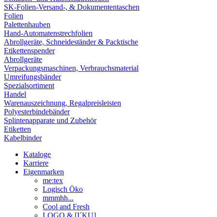
SK-Folien-Versand-, & Dokumententaschen
Folien
Palettenhauben
Hand-Automatenstrechfolien
Abrollgeräte, Schneideständer & Packtische
Etikettenspender
Abrollgeräte
Verpackungsmaschinen, Verbrauchsmaterial
Umreifungsbänder
Spezialsortiment
Handel
Warenauszeichnung, Regalpreisleisten
Polyesterbindebänder
Splintenapparate und Zubehör
Etiketten
Kabelbinder
Kataloge
Karriere
Eigenmarken
me:tex
Logisch Öko
mmmhh...
Cool and Fresh
LOGO & [I´KU]