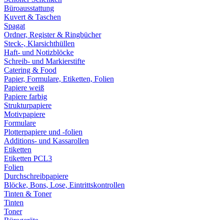
Büroausstattung
Kuvert & Taschen
Spagat
Ordner, Register & Ringbücher
Steck-, Klarsichthüllen
Haft- und Notizblöcke
Schreib- und Markierstifte
Catering & Food
Papier, Formulare, Etiketten, Folien
Papiere weiß
Papiere farbig
Strukturpapiere
Motivpapiere
Formulare
Plotterpapiere und -folien
Additions- und Kassarollen
Etiketten
Etiketten PCL3
Folien
Durchschreibpapiere
Blöcke, Bons, Lose, Eintrittskontrollen
Tinten & Toner
Tinten
Toner