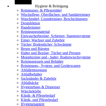
Hygiene & Reinigung
Reinigungs- & Pflegemittel
Wischpflege, Oberflächen- und Sanitärreiniger
Waschmittel, Grundreiniger, Beschichtungen
Desinfektion
Handreiniger
Reinigungsmaterial
Einwascherbezüge, Schienen, Stangensysteme
Eimer, Wachser und Zubehör
Tücher, Bodentücher, Schwämme
Besen und Bürsten
Halter und Bezüge, Tücher und Pressen
Moppbezüge und - halter, Bodenwischsysteme
Reinigungssets und Behälter
Reinigungs-, System- und Gerätewagen
Abfallentsorgung
Abfallbehälter
Sackständer & Zubehör
Abfallsäcke
Hygienebags & Dispenser
Wäschekörbe
Klinik- & Pflegebedarf
Klinik- und Pflegebedarf
Hygienepapiere