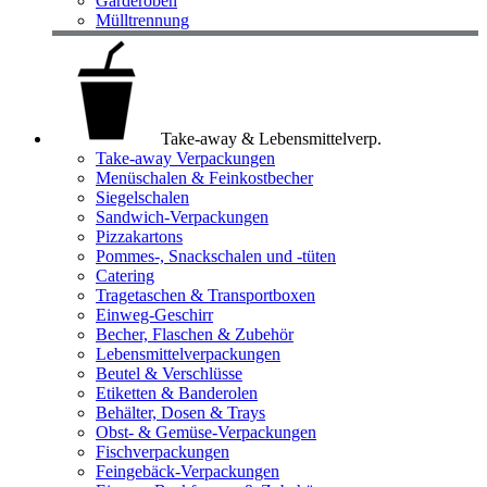
Garderoben
Mülltrennung
Take-away & Lebensmittelverp.
Take-away Verpackungen
Menüschalen & Feinkostbecher
Siegelschalen
Sandwich-Verpackungen
Pizzakartons
Pommes-, Snackschalen und -tüten
Catering
Tragetaschen & Transportboxen
Einweg-Geschirr
Becher, Flaschen & Zubehör
Lebensmittelverpackungen
Beutel & Verschlüsse
Etiketten & Banderolen
Behälter, Dosen & Trays
Obst- & Gemüse-Verpackungen
Fischverpackungen
Feingebäck-Verpackungen