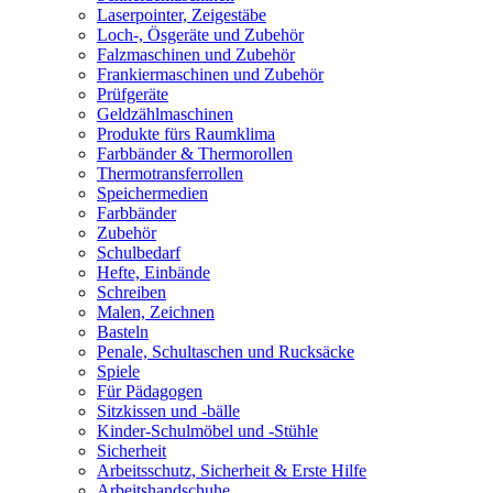
Laserpointer, Zeigestäbe
Loch-, Ösgeräte und Zubehör
Falzmaschinen und Zubehör
Frankiermaschinen und Zubehör
Prüfgeräte
Geldzählmaschinen
Produkte fürs Raumklima
Farbbänder & Thermorollen
Thermotransferrollen
Speichermedien
Farbbänder
Zubehör
Schulbedarf
Hefte, Einbände
Schreiben
Malen, Zeichnen
Basteln
Penale, Schultaschen und Rucksäcke
Spiele
Für Pädagogen
Sitzkissen und -bälle
Kinder-Schulmöbel und -Stühle
Sicherheit
Arbeitsschutz, Sicherheit & Erste Hilfe
Arbeitshandschuhe