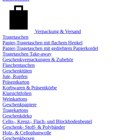
Verpackung & Versand
Tragetaschen
Papier-Tragetaschen mit flachem Henkel
Papier-Tragetaschen mit gedrehtem Papierkordel
Tragetaschen Take-away
Geschenkverpackungen & Zubehör
Flaschentaschen
Geschenktüten
Jute, Rupfen
Präsentkarton
Korbwaren & Präsentkörbe
Klarsichtfolien
Weinkartons
Geschenkpapiere
Tragekartons
Geschenkdeko
Cello-, Kreuz-, Flach- und Blockbodenbeutel
Geschenk- Stoff- & Polybänder
Holz- & Cellophanwolle
Geschenkboxen