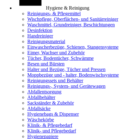
Hygiene & Reinigung
Reinigungs- & Pflegemittel
Wischpflege, Oberflächen- und Sanitärreiniger
Waschmittel, Grundreiniger, Beschichtungen
Desinfektion
Handreiniger
Reinigungsmaterial
Einwascherbezüge, Schienen, Stangensysteme
Eimer, Wachser und Zubehör
Tücher, Bodentücher, Schwämme
Besen und Bürsten
Halter und Bezüge, Tücher und Pressen
Moppbezüge und - halter, Bodenwischsysteme
Reinigungssets und Behälter
Reinigungs-, System- und Gerätewagen
Abfallentsorgung
Abfallbehälter
Sackständer & Zubehör
Abfallsäcke
Hygienebags & Dispenser
Wäschekörbe
Klinik- & Pflegebedarf
Klinik- und Pflegebedarf
Hygienepapiere