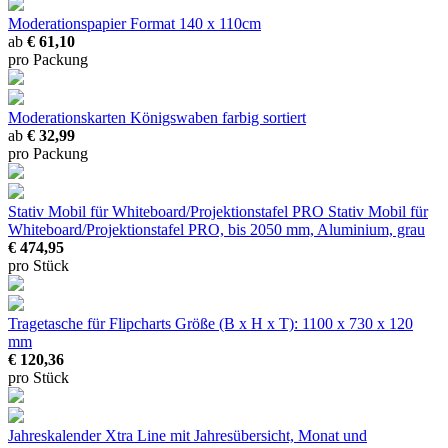
Moderationspapier
Format 140 x 110cm
ab
€ 61,10
pro Packung
Moderationskarten Königswaben
farbig sortiert
ab
€ 32,99
pro Packung
Stativ Mobil für Whiteboard/Projektionstafel PRO
Stativ Mobil für
Whiteboard/Projektionstafel PRO, bis 2050 mm, Aluminium, grau
€ 474,95
pro Stück
Tragetasche für Flipcharts
Größe (B x H x T): 1100 x 730 x 120
mm
€ 120,36
pro Stück
Jahreskalender Xtra Line
mit Jahresübersicht, Monat und