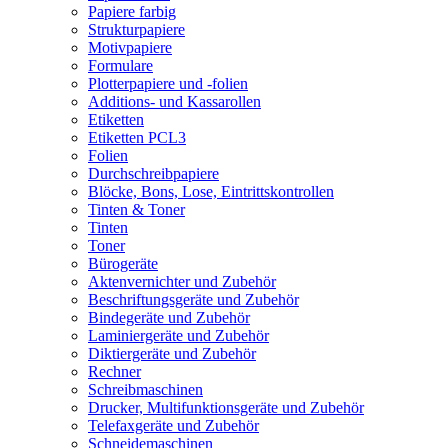
Papiere farbig
Strukturpapiere
Motivpapiere
Formulare
Plotterpapiere und -folien
Additions- und Kassarollen
Etiketten
Etiketten PCL3
Folien
Durchschreibpapiere
Blöcke, Bons, Lose, Eintrittskontrollen
Tinten & Toner
Tinten
Toner
Bürogeräte
Aktenvernichter und Zubehör
Beschriftungsgeräte und Zubehör
Bindegeräte und Zubehör
Laminiergeräte und Zubehör
Diktiergeräte und Zubehör
Rechner
Schreibmaschinen
Drucker, Multifunktionsgeräte und Zubehör
Telefaxgeräte und Zubehör
Schneidemaschinen