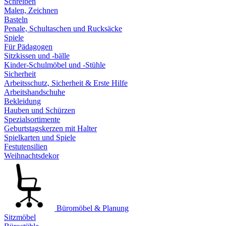
Schreiben
Malen, Zeichnen
Basteln
Penale, Schultaschen und Rucksäcke
Spiele
Für Pädagogen
Sitzkissen und -bälle
Kinder-Schulmöbel und -Stühle
Sicherheit
Arbeitsschutz, Sicherheit & Erste Hilfe
Arbeitshandschuhe
Bekleidung
Hauben und Schürzen
Spezialsortimente
Geburtstagskerzen mit Halter
Spielkarten und Spiele
Festutensilien
Weihnachtsdekor
Büromöbel & Planung
Sitzmöbel