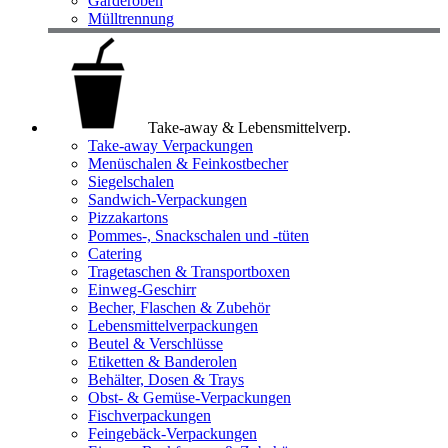
Garderoben
Mülltrennung
Take-away & Lebensmittelverp.
Take-away Verpackungen
Menüschalen & Feinkostbecher
Siegelschalen
Sandwich-Verpackungen
Pizzakartons
Pommes-, Snackschalen und -tüten
Catering
Tragetaschen & Transportboxen
Einweg-Geschirr
Becher, Flaschen & Zubehör
Lebensmittelverpackungen
Beutel & Verschlüsse
Etiketten & Banderolen
Behälter, Dosen & Trays
Obst- & Gemüse-Verpackungen
Fischverpackungen
Feingebäck-Verpackungen