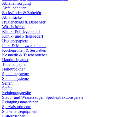
Abfallentsorgung
Abfallbehälter
Sackständer & Zubehör
Abfallsäcke
Hygienebags & Dispenser
Wäschekörbe
Klinik- & Pflegebedarf
Klinik- und Pflegebedarf
Hygienepapiere
Putz- & Mehrzwecktücher
Küchenrollen & Servietten
Kosmetik & Taschentücher
Handtuchpapier
Toilettenpapier
Handtrockner
Spendersysteme
Spendersysteme
Seifen
Seifen
Reinigungsgeräte
Staub- und Wassersauger, Sprühextraktionsgeräte
Reinigungsmaschinen
Spezialsortimente
Sicherheitsequipment
Lufterfrischer