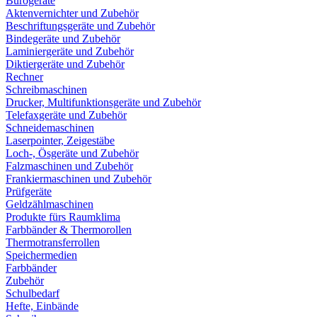
Bürogeräte
Aktenvernichter und Zubehör
Beschriftungsgeräte und Zubehör
Bindegeräte und Zubehör
Laminiergeräte und Zubehör
Diktiergeräte und Zubehör
Rechner
Schreibmaschinen
Drucker, Multifunktionsgeräte und Zubehör
Telefaxgeräte und Zubehör
Schneidemaschinen
Laserpointer, Zeigestäbe
Loch-, Ösgeräte und Zubehör
Falzmaschinen und Zubehör
Frankiermaschinen und Zubehör
Prüfgeräte
Geldzählmaschinen
Produkte fürs Raumklima
Farbbänder & Thermorollen
Thermotransferrollen
Speichermedien
Farbbänder
Zubehör
Schulbedarf
Hefte, Einbände