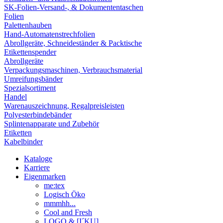
SK-Folien-Versand-, & Dokumententaschen
Folien
Palettenhauben
Hand-Automatenstrechfolien
Abrollgeräte, Schneideständer & Packtische
Etikettenspender
Abrollgeräte
Verpackungsmaschinen, Verbrauchsmaterial
Umreifungsbänder
Spezialsortiment
Handel
Warenauszeichnung, Regalpreisleisten
Polyesterbindebänder
Splintenapparate und Zubehör
Etiketten
Kabelbinder
Kataloge
Karriere
Eigenmarken
me:tex
Logisch Öko
mmmhh...
Cool and Fresh
LOGO & [I´KU]