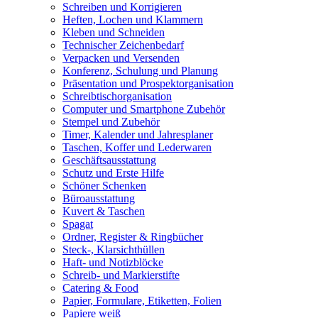
Schreiben und Korrigieren
Heften, Lochen und Klammern
Kleben und Schneiden
Technischer Zeichenbedarf
Verpacken und Versenden
Konferenz, Schulung und Planung
Präsentation und Prospektorganisation
Schreibtischorganisation
Computer und Smartphone Zubehör
Stempel und Zubehör
Timer, Kalender und Jahresplaner
Taschen, Koffer und Lederwaren
Geschäftsausstattung
Schutz und Erste Hilfe
Schöner Schenken
Büroausstattung
Kuvert & Taschen
Spagat
Ordner, Register & Ringbücher
Steck-, Klarsichthüllen
Haft- und Notizblöcke
Schreib- und Markierstifte
Catering & Food
Papier, Formulare, Etiketten, Folien
Papiere weiß