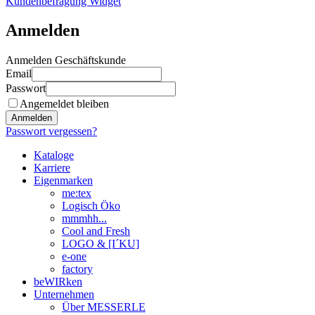
Kundenbefragung Widget
Anmelden
Anmelden Geschäftskunde
Email
Passwort
Angemeldet bleiben
Anmelden
Passwort vergessen?
Kataloge
Karriere
Eigenmarken
me:tex
Logisch Öko
mmmhh...
Cool and Fresh
LOGO & [I´KU]
e-one
factory
beWIRken
Unternehmen
Über MESSERLE