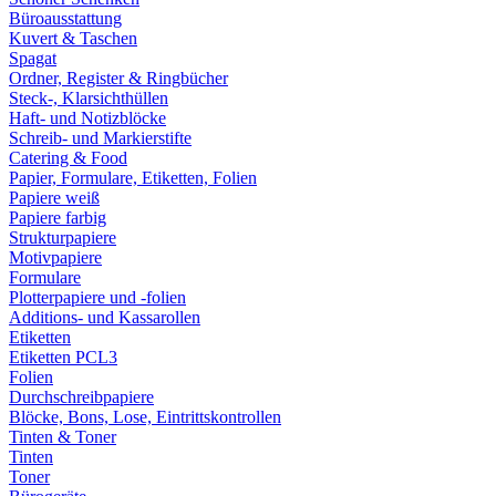
Büroausstattung
Kuvert & Taschen
Spagat
Ordner, Register & Ringbücher
Steck-, Klarsichthüllen
Haft- und Notizblöcke
Schreib- und Markierstifte
Catering & Food
Papier, Formulare, Etiketten, Folien
Papiere weiß
Papiere farbig
Strukturpapiere
Motivpapiere
Formulare
Plotterpapiere und -folien
Additions- und Kassarollen
Etiketten
Etiketten PCL3
Folien
Durchschreibpapiere
Blöcke, Bons, Lose, Eintrittskontrollen
Tinten & Toner
Tinten
Toner