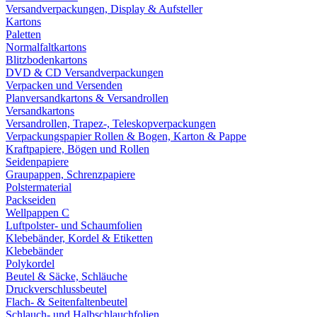
Versandverpackungen, Display & Aufsteller
Kartons
Paletten
Normalfaltkartons
Blitzbodenkartons
DVD & CD Versandverpackungen
Verpacken und Versenden
Planversandkartons & Versandrollen
Versandkartons
Versandrollen, Trapez-, Teleskopverpackungen
Verpackungspapier Rollen & Bogen, Karton & Pappe
Kraftpapiere, Bögen und Rollen
Seidenpapiere
Graupappen, Schrenzpapiere
Polstermaterial
Packseiden
Wellpappen C
Luftpolster- und Schaumfolien
Klebebänder, Kordel & Etiketten
Klebebänder
Polykordel
Beutel & Säcke, Schläuche
Druckverschlussbeutel
Flach- & Seitenfaltenbeutel
Schlauch- und Halbschlauchfolien