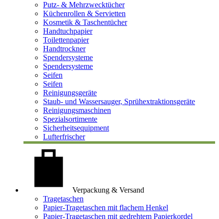
Putz- & Mehrzwecktücher
Küchenrollen & Servietten
Kosmetik & Taschentücher
Handtuchpapier
Toilettenpapier
Handtrockner
Spendersysteme
Spendersysteme
Seifen
Seifen
Reinigungsgeräte
Staub- und Wassersauger, Sprühextraktionsgeräte
Reinigungsmaschinen
Spezialsortimente
Sicherheitsequipment
Lufterfrischer
Verpackung & Versand
Tragetaschen
Papier-Tragetaschen mit flachem Henkel
Papier-Tragetaschen mit gedrehtem Papierkordel