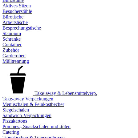
Bürostühle
Aktives Sitzen
Besucherstühle
Bürotische
Arbeitstische
Besprechungstische
Stauraum
Schränke
Container
Zubehör
Garderoben
Mülltrennung
Take-away & Lebensmittelverp.
Take-away Verpackungen
Menüschalen & Feinkostbecher
Siegelschalen
Sandwich-Verpackungen
Pizzakartons
Pommes-, Snackschalen und -tüten
Catering
Tragetaschen & Transportboxen