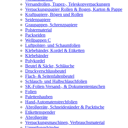
Versandrollen, Trapez-, Teleskopverpackungen
Verpackungspapier Rollen & Bogen, Karton & Pappe
Kraftpapiere, Bögen und Rollen
Seidenpapiere
Graupappen, Schrenzpapiere
Polstermaterial
Packseiden
Wellpappen C
Luftpolster- und Schaumfolien
Klebebänder, Kordel & Etiketten
Klebebänder
Polykordel
Beutel & Säcke, Schläuche
Druckverschlussbeutel
Flach- & Seitenfaltenbeutel
Schlauch- und Halbschlauchfolien
SK-Folien-Versand-, & Dokumententaschen
Folien
Palettenhauben
Hand-Automatenstrechfolien
Abrollgeräte, Schneideständer & Packtische
Etikettenspender
Abrollgeräte
Verpackungsmaschinen, Verbrauchsmaterial
Umreifungsbänder