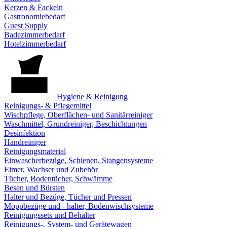
Kerzen & Fackeln
Gastronomiebedarf
Guest Supply
Badezimmerbedarf
Hotelzimmerbedarf
Hygiene & Reinigung
Reinigungs- & Pflegemittel
Wischpflege, Oberflächen- und Sanitärreiniger
Waschmittel, Grundreiniger, Beschichtungen
Desinfektion
Handreiniger
Reinigungsmaterial
Einwascherbezüge, Schienen, Stangensysteme
Eimer, Wachser und Zubehör
Tücher, Bodentücher, Schwämme
Besen und Bürsten
Halter und Bezüge, Tücher und Pressen
Moppbezüge und - halter, Bodenwischsysteme
Reinigungssets und Behälter
Reinigungs-, System- und Gerätewagen