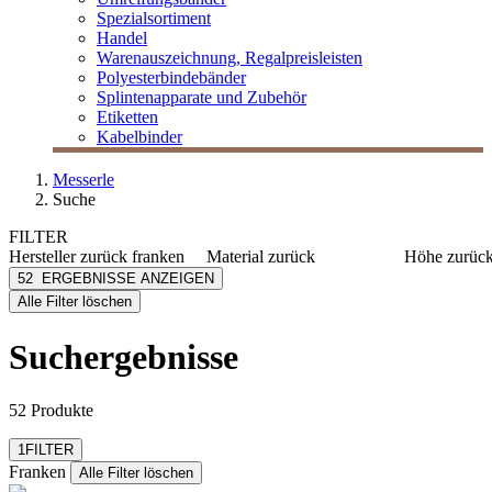
Spezialsortiment
Handel
Warenauszeichnung, Regalpreisleisten
Polyesterbindebänder
Splintenapparate und Zubehör
Etiketten
Kabelbinder
Messerle
Suche
FILTER
Hersteller
zurück
franken
Material
zurück
Höhe
zurüc
Franken
Recyclingpapier
1030 m
52
ERGEBNISSE ANZEIGEN
[e] one
Metall/Kunststoff
110 mm
Alle Filter löschen
[I`KU]
Kunststoff
1100 m
mehr anzeig
3L
Metall
Suchergebnisse
3M
Filz
mehr anzeigen
Abus
mehr anzeigen
52 Produkte
Filter zurücksetzen
1
FILTER
Franken
Alle Filter löschen