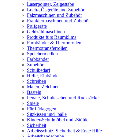
Laserpointer, Zeigestäbe
Loch-, Ösgeräte und Zubehör
Falzmaschinen und Zubehör
Frankiermaschinen und Zubehör
Prüfgeräte
Geldzählmaschinen
Produkte fürs Raumklima
Farbbänder & Thermorollen
Thermotransferrollen
Speichermedien
Farbbänder
Zubehör
Schulbedarf
Hefte, Einbände
Schreiben
Malen, Zeichnen
Basteln
Penale, Schultaschen und Rucksäcke
Spiele
Für Pädagogen
Sitzkissen und -bälle
Kinder-Schulmöbel und -Stühle
Sicherheit
Arbeitsschutz, Sicherheit & Erste Hilfe
Arbeitshandschuhe