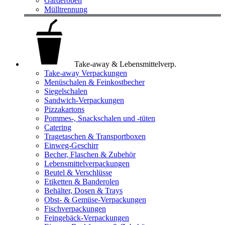
Garderoben
Mülltrennung
Take-away & Lebensmittelverp.
Take-away Verpackungen
Menüschalen & Feinkostbecher
Siegelschalen
Sandwich-Verpackungen
Pizzakartons
Pommes-, Snackschalen und -tüten
Catering
Tragetaschen & Transportboxen
Einweg-Geschirr
Becher, Flaschen & Zubehör
Lebensmittelverpackungen
Beutel & Verschlüsse
Etiketten & Banderolen
Behälter, Dosen & Trays
Obst- & Gemüse-Verpackungen
Fischverpackungen
Feingebäck-Verpackungen