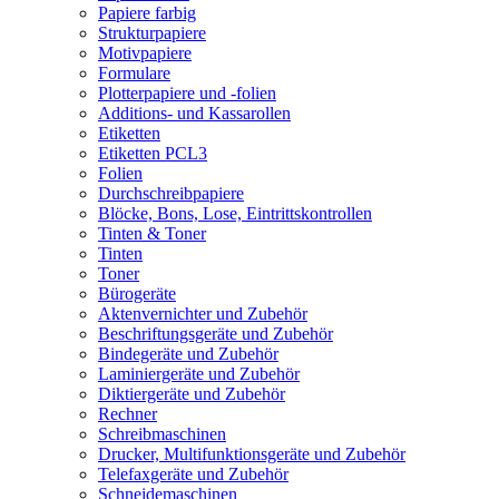
Papiere farbig
Strukturpapiere
Motivpapiere
Formulare
Plotterpapiere und -folien
Additions- und Kassarollen
Etiketten
Etiketten PCL3
Folien
Durchschreibpapiere
Blöcke, Bons, Lose, Eintrittskontrollen
Tinten & Toner
Tinten
Toner
Bürogeräte
Aktenvernichter und Zubehör
Beschriftungsgeräte und Zubehör
Bindegeräte und Zubehör
Laminiergeräte und Zubehör
Diktiergeräte und Zubehör
Rechner
Schreibmaschinen
Drucker, Multifunktionsgeräte und Zubehör
Telefaxgeräte und Zubehör
Schneidemaschinen