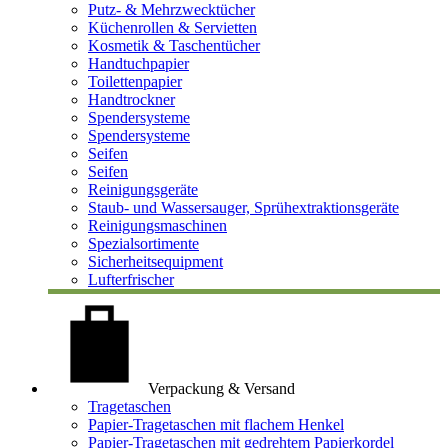
Putz- & Mehrzwecktücher
Küchenrollen & Servietten
Kosmetik & Taschentücher
Handtuchpapier
Toilettenpapier
Handtrockner
Spendersysteme
Spendersysteme
Seifen
Seifen
Reinigungsgeräte
Staub- und Wassersauger, Sprühextraktionsgeräte
Reinigungsmaschinen
Spezialsortimente
Sicherheitsequipment
Lufterfrischer
Verpackung & Versand
Tragetaschen
Papier-Tragetaschen mit flachem Henkel
Papier-Tragetaschen mit gedrehtem Papierkordel