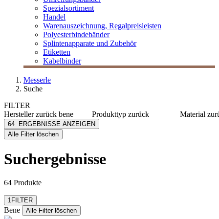
Spezialsortiment
Handel
Warenauszeichnung, Regalpreisleisten
Polyesterbindebänder
Splintenapparate und Zubehör
Etiketten
Kabelbinder
Messerle
Suche
FILTER
Hersteller
zurück
bene
Produkttyp
zurück
Material
zur
Bene
Hefter
Karton
64
ERGEBNISSE ANZEIGEN
[e] one
Ordner
PP
Alle Filter löschen
[I`KU]
Rückenschild
PVC
3L
Schnellhefter
Karton/
Suchergebnisse
3M
Polystyr
mehr anzeig
Abus
mehr anzeigen
64 Produkte
Filter zurücksetzen
1
FILTER
Bene
Alle Filter löschen