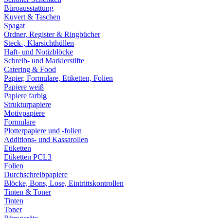
Büroausstattung
Kuvert & Taschen
Spagat
Ordner, Register & Ringbücher
Steck-, Klarsichthüllen
Haft- und Notizblöcke
Schreib- und Markierstifte
Catering & Food
Papier, Formulare, Etiketten, Folien
Papiere weiß
Papiere farbig
Strukturpapiere
Motivpapiere
Formulare
Plotterpapiere und -folien
Additions- und Kassarollen
Etiketten
Etiketten PCL3
Folien
Durchschreibpapiere
Blöcke, Bons, Lose, Eintrittskontrollen
Tinten & Toner
Tinten
Toner