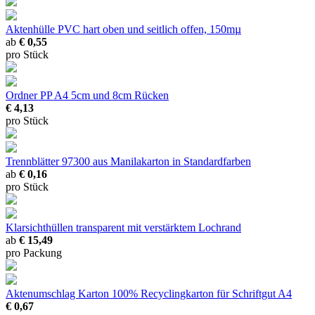
Aktenhülle PVC hart
oben und seitlich offen, 150mµ
ab
€ 0,55
pro Stück
Ordner PP A4
5cm und 8cm Rücken
€ 4,13
pro Stück
Trennblätter 97300
aus Manilakarton in Standardfarben
ab
€ 0,16
pro Stück
Klarsichthüllen transparent
mit verstärktem Lochrand
ab
€ 15,49
pro Packung
Aktenumschlag Karton
100% Recyclingkarton für Schriftgut A4
€ 0,67