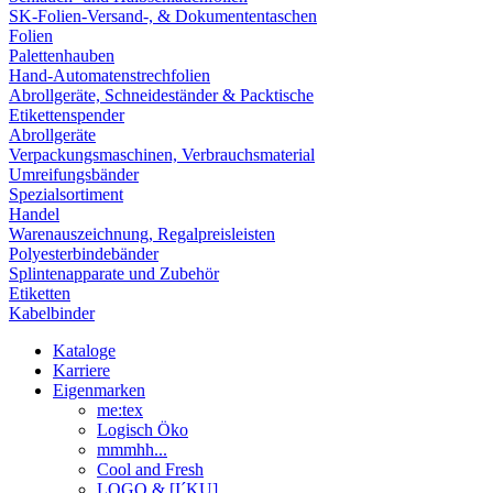
SK-Folien-Versand-, & Dokumententaschen
Folien
Palettenhauben
Hand-Automatenstrechfolien
Abrollgeräte, Schneideständer & Packtische
Etikettenspender
Abrollgeräte
Verpackungsmaschinen, Verbrauchsmaterial
Umreifungsbänder
Spezialsortiment
Handel
Warenauszeichnung, Regalpreisleisten
Polyesterbindebänder
Splintenapparate und Zubehör
Etiketten
Kabelbinder
Kataloge
Karriere
Eigenmarken
me:tex
Logisch Öko
mmmhh...
Cool and Fresh
LOGO & [I´KU]