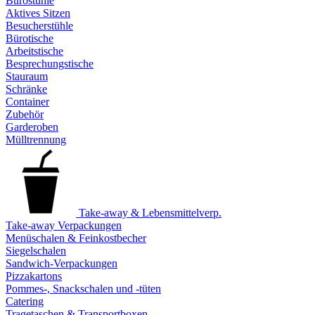
Bürostühle
Aktives Sitzen
Besucherstühle
Bürotische
Arbeitstische
Besprechungstische
Stauraum
Schränke
Container
Zubehör
Garderoben
Mülltrennung
Take-away & Lebensmittelverp.
Take-away Verpackungen
Menüschalen & Feinkostbecher
Siegelschalen
Sandwich-Verpackungen
Pizzakartons
Pommes-, Snackschalen und -tüten
Catering
Tragetaschen & Transportboxen