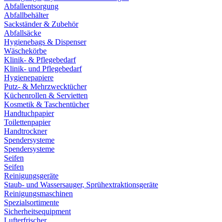
Abfallentsorgung
Abfallbehälter
Sackständer & Zubehör
Abfallsäcke
Hygienebags & Dispenser
Wäschekörbe
Klinik- & Pflegebedarf
Klinik- und Pflegebedarf
Hygienepapiere
Putz- & Mehrzwecktücher
Küchenrollen & Servietten
Kosmetik & Taschentücher
Handtuchpapier
Toilettenpapier
Handtrockner
Spendersysteme
Spendersysteme
Seifen
Seifen
Reinigungsgeräte
Staub- und Wassersauger, Sprühextraktionsgeräte
Reinigungsmaschinen
Spezialsortimente
Sicherheitsequipment
Lufterfrischer