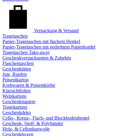
Verpackung & Versand
Tragetaschen
Papier-Tragetaschen mit flachem Henkel
Papier-Tragetaschen mit gedrehtem Papierkordel
Tragetaschen Take-away
Geschenkverpackungen & Zubehör
Flaschentaschen
Geschenktüten
Jute, Rupfen
Präsentkarton
Korbwaren & Präsentkörbe
Klarsichtfolien
Weinkartons
Geschenkpapiere
Tragekartons
Geschenkdeko
Cello-, Kreuz-, Flach- und Blockbodenbeutel
Geschenk- Stoff- & Polybänder
Holz- & Cellophanwolle
Geschenkboxen