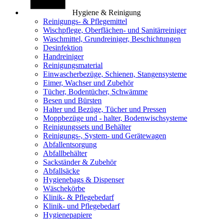
Hygiene & Reinigung
Reinigungs- & Pflegemittel
Wischpflege, Oberflächen- und Sanitärreiniger
Waschmittel, Grundreiniger, Beschichtungen
Desinfektion
Handreiniger
Reinigungsmaterial
Einwascherbezüge, Schienen, Stangensysteme
Eimer, Wachser und Zubehör
Tücher, Bodentücher, Schwämme
Besen und Bürsten
Halter und Bezüge, Tücher und Pressen
Moppbezüge und - halter, Bodenwischsysteme
Reinigungssets und Behälter
Reinigungs-, System- und Gerätewagen
Abfallentsorgung
Abfallbehälter
Sackständer & Zubehör
Abfallsäcke
Hygienebags & Dispenser
Wäschekörbe
Klinik- & Pflegebedarf
Klinik- und Pflegebedarf
Hygienepapiere