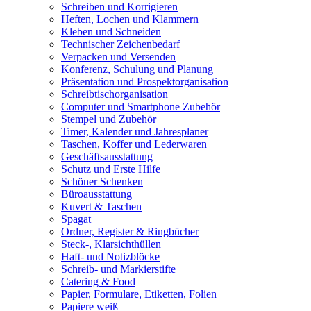
Schreiben und Korrigieren
Heften, Lochen und Klammern
Kleben und Schneiden
Technischer Zeichenbedarf
Verpacken und Versenden
Konferenz, Schulung und Planung
Präsentation und Prospektorganisation
Schreibtischorganisation
Computer und Smartphone Zubehör
Stempel und Zubehör
Timer, Kalender und Jahresplaner
Taschen, Koffer und Lederwaren
Geschäftsausstattung
Schutz und Erste Hilfe
Schöner Schenken
Büroausstattung
Kuvert & Taschen
Spagat
Ordner, Register & Ringbücher
Steck-, Klarsichthüllen
Haft- und Notizblöcke
Schreib- und Markierstifte
Catering & Food
Papier, Formulare, Etiketten, Folien
Papiere weiß