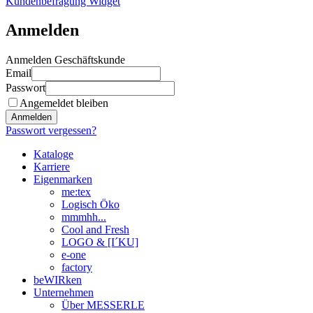
Kundenbefragung Widget
Anmelden
Anmelden Geschäftskunde
Email
Passwort
Angemeldet bleiben
Anmelden
Passwort vergessen?
Kataloge
Karriere
Eigenmarken
me:tex
Logisch Öko
mmmhh...
Cool and Fresh
LOGO & [I´KU]
e-one
factory
beWIRken
Unternehmen
Über MESSERLE