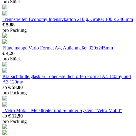
pro Stück
Trennstreifen Economy
Intensivkarton 210 g, Größe: 100 x 240 mm
€ 5,88
pro Packung
Flügelmappe Vario
Format A4, Außenmaße: 320x245mm
€ 4,26
pro Stück
Klarsichthülle glasklar - oben+seitlich offen
Format A4 140my und
A3 120my
ab
€ 58,00
pro Packung
"Vetro Mobil" Metallreiter und Schilder
System "Vetro Mobil"
ab
€ 12,50
pro Packung