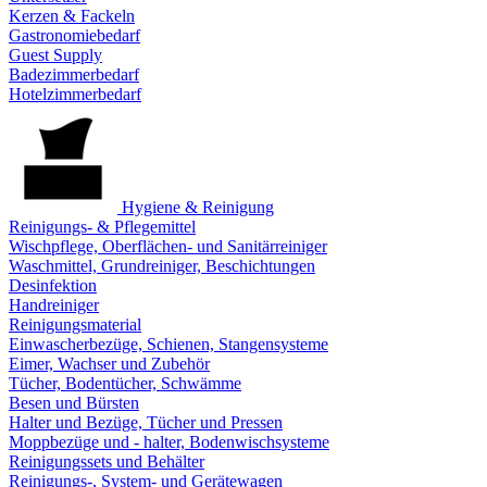
Kerzen & Fackeln
Gastronomiebedarf
Guest Supply
Badezimmerbedarf
Hotelzimmerbedarf
Hygiene & Reinigung
Reinigungs- & Pflegemittel
Wischpflege, Oberflächen- und Sanitärreiniger
Waschmittel, Grundreiniger, Beschichtungen
Desinfektion
Handreiniger
Reinigungsmaterial
Einwascherbezüge, Schienen, Stangensysteme
Eimer, Wachser und Zubehör
Tücher, Bodentücher, Schwämme
Besen und Bürsten
Halter und Bezüge, Tücher und Pressen
Moppbezüge und - halter, Bodenwischsysteme
Reinigungssets und Behälter
Reinigungs-, System- und Gerätewagen