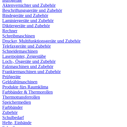
Bürogeräte
Aktenvernichter und Zubehör
Beschriftungsgeräte und Zubehör
Bindegeräte und Zubehör
Laminiergeräte und Zubehör
Diktiergeräte und Zubehör
Rechner
Schreibmaschinen
Drucker, Multifunktionsgeräte und Zubehör
Telefaxgeräte und Zubehör
Schneidemaschinen
Laserpointer, Zeigestäbe
Loch-, Ösgeräte und Zubehör
Falzmaschinen und Zubehör
Frankiermaschinen und Zubehör
Prüfgeräte
Geldzählmaschinen
Produkte fürs Raumklima
Farbbänder & Thermorollen
Thermotransferrollen
Speichermedien
Farbbänder
Zubehör
Schulbedarf
Hefte, Einbände