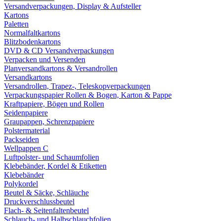
Versandverpackungen, Display & Aufsteller
Kartons
Paletten
Normalfaltkartons
Blitzbodenkartons
DVD & CD Versandverpackungen
Verpacken und Versenden
Planversandkartons & Versandrollen
Versandkartons
Versandrollen, Trapez-, Teleskopverpackungen
Verpackungspapier Rollen & Bogen, Karton & Pappe
Kraftpapiere, Bögen und Rollen
Seidenpapiere
Graupappen, Schrenzpapiere
Polstermaterial
Packseiden
Wellpappen C
Luftpolster- und Schaumfolien
Klebebänder, Kordel & Etiketten
Klebebänder
Polykordel
Beutel & Säcke, Schläuche
Druckverschlussbeutel
Flach- & Seitenfaltenbeutel
Schlauch- und Halbschlauchfolien