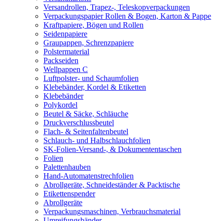
Versandrollen, Trapez-, Teleskopverpackungen
Verpackungspapier Rollen & Bogen, Karton & Pappe
Kraftpapiere, Bögen und Rollen
Seidenpapiere
Graupappen, Schrenzpapiere
Polstermaterial
Packseiden
Wellpappen C
Luftpolster- und Schaumfolien
Klebebänder, Kordel & Etiketten
Klebebänder
Polykordel
Beutel & Säcke, Schläuche
Druckverschlussbeutel
Flach- & Seitenfaltenbeutel
Schlauch- und Halbschlauchfolien
SK-Folien-Versand-, & Dokumententaschen
Folien
Palettenhauben
Hand-Automatenstrechfolien
Abrollgeräte, Schneideständer & Packtische
Etikettenspender
Abrollgeräte
Verpackungsmaschinen, Verbrauchsmaterial
Umreifungsbänder