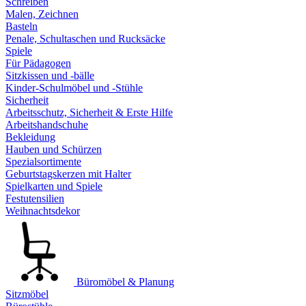
Schreiben
Malen, Zeichnen
Basteln
Penale, Schultaschen und Rucksäcke
Spiele
Für Pädagogen
Sitzkissen und -bälle
Kinder-Schulmöbel und -Stühle
Sicherheit
Arbeitsschutz, Sicherheit & Erste Hilfe
Arbeitshandschuhe
Bekleidung
Hauben und Schürzen
Spezialsortimente
Geburtstagskerzen mit Halter
Spielkarten und Spiele
Festutensilien
Weihnachtsdekor
Büromöbel & Planung
Sitzmöbel