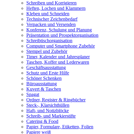
Schreiben und Korrigieren
Heften, Lochen und Klammern
Kleben und Schneiden
Technischer Zeichenbedarf
Verpacken und Versenden
Konferenz, Schulung und Planung
Präsentation und Prospektorganisation
Schreibtischorganisation
Computer und Smartphone Zubehör
Stempel und Zubehör
Timer, Kalender und Jahresplaner
Taschen, Koffer und Lederwaren
Geschäftsausstattung
Schutz und Erste Hilfe
Schöner Schenken
Büroausstattung
Kuvert & Taschen
Spagat
Ordner, Register & Ringbücher
Steck-, Klarsichthüllen
Haft- und Notizblöcke
Schreib- und Markierstifte
Catering & Food
Papier, Formulare, Etiketten, Folien
Papiere weiß