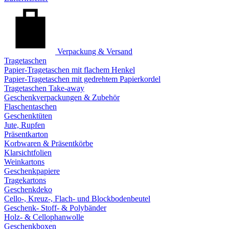
Verpackung & Versand
Tragetaschen
Papier-Tragetaschen mit flachem Henkel
Papier-Tragetaschen mit gedrehtem Papierkordel
Tragetaschen Take-away
Geschenkverpackungen & Zubehör
Flaschentaschen
Geschenktüten
Jute, Rupfen
Präsentkarton
Korbwaren & Präsentkörbe
Klarsichtfolien
Weinkartons
Geschenkpapiere
Tragekartons
Geschenkdeko
Cello-, Kreuz-, Flach- und Blockbodenbeutel
Geschenk- Stoff- & Polybänder
Holz- & Cellophanwolle
Geschenkboxen