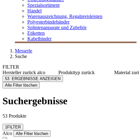
Spezialsortiment
Handel
Warenauszeichnung, Regalpreisleisten
Polyesterbindebänder
Splintenapparate und Zubehör
Etiketten
Kabelbinder
Messerle
Suche
FILTER
Hersteller
zurück
alco
Produkttyp
zurück
Material
zur
Alco
Abfallbeutel
Acryl
53
ERGEBNISSE ANZEIGEN
[e] one
Papierkorb
Metall
Alle Filter löschen
[I`KU]
Stahl
3L
Kunststo
Suchergebnisse
3M
Metall/K
mehr anzeig
Abus
mehr anzeigen
53 Produkte
Filter zurücksetzen
1
FILTER
Alco
Alle Filter löschen