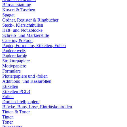
Büroausstattung
Kuvert & Taschen
Spagat
Ordner, Register & Ringbücher
Steck-, Klarsichthüllen
Haft- und Notizblöcke
Schreib- und Markierstifte
Catering & Food
Papier, Formulare, Etiketten, Folien
Papiere weiß
Papiere farbig
Strukturpapiere
Motivpapiere
Formulare
Plotterpapiere und -folien
Additions- und Kassarollen
Etiketten
Etiketten PCL3
Folien
Durchschreibpapiere
Blöcke, Bons, Lose, Eintrittskontrollen
Tinten & Toner
Tinten
Toner