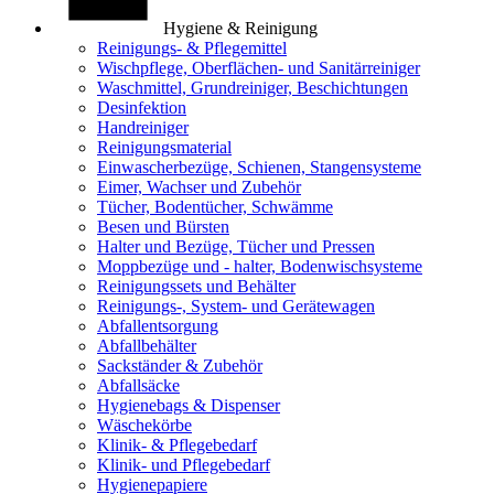
Hygiene & Reinigung
Reinigungs- & Pflegemittel
Wischpflege, Oberflächen- und Sanitärreiniger
Waschmittel, Grundreiniger, Beschichtungen
Desinfektion
Handreiniger
Reinigungsmaterial
Einwascherbezüge, Schienen, Stangensysteme
Eimer, Wachser und Zubehör
Tücher, Bodentücher, Schwämme
Besen und Bürsten
Halter und Bezüge, Tücher und Pressen
Moppbezüge und - halter, Bodenwischsysteme
Reinigungssets und Behälter
Reinigungs-, System- und Gerätewagen
Abfallentsorgung
Abfallbehälter
Sackständer & Zubehör
Abfallsäcke
Hygienebags & Dispenser
Wäschekörbe
Klinik- & Pflegebedarf
Klinik- und Pflegebedarf
Hygienepapiere