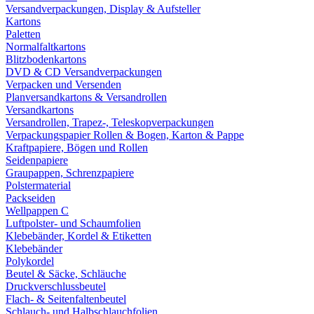
Versandverpackungen, Display & Aufsteller
Kartons
Paletten
Normalfaltkartons
Blitzbodenkartons
DVD & CD Versandverpackungen
Verpacken und Versenden
Planversandkartons & Versandrollen
Versandkartons
Versandrollen, Trapez-, Teleskopverpackungen
Verpackungspapier Rollen & Bogen, Karton & Pappe
Kraftpapiere, Bögen und Rollen
Seidenpapiere
Graupappen, Schrenzpapiere
Polstermaterial
Packseiden
Wellpappen C
Luftpolster- und Schaumfolien
Klebebänder, Kordel & Etiketten
Klebebänder
Polykordel
Beutel & Säcke, Schläuche
Druckverschlussbeutel
Flach- & Seitenfaltenbeutel
Schlauch- und Halbschlauchfolien