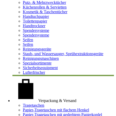
Putz- & Mehrzwecktücher
Küchenrollen & Servietten
Kosmetik & Taschentücher
Handtuchpapier
Toilettenpapier
Handtrockner
Spendersysteme
Spendersysteme
Seifen
Seifen
Reinigungsgeräte
Staub- und Wassersauger, Sprühextraktionsgeräte
Reinigungsmaschinen
Spezialsortimente
Sicherheitsequipment
Lufterfrischer
Verpackung & Versand
Tragetaschen
Papier-Tragetaschen mit flachem Henkel
Papier-Tragetaschen mit gedrehtem Papierkordel