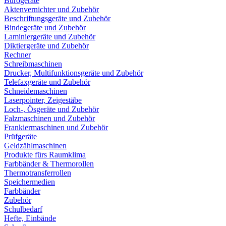
Bürogeräte
Aktenvernichter und Zubehör
Beschriftungsgeräte und Zubehör
Bindegeräte und Zubehör
Laminiergeräte und Zubehör
Diktiergeräte und Zubehör
Rechner
Schreibmaschinen
Drucker, Multifunktionsgeräte und Zubehör
Telefaxgeräte und Zubehör
Schneidemaschinen
Laserpointer, Zeigestäbe
Loch-, Ösgeräte und Zubehör
Falzmaschinen und Zubehör
Frankiermaschinen und Zubehör
Prüfgeräte
Geldzählmaschinen
Produkte fürs Raumklima
Farbbänder & Thermorollen
Thermotransferrollen
Speichermedien
Farbbänder
Zubehör
Schulbedarf
Hefte, Einbände