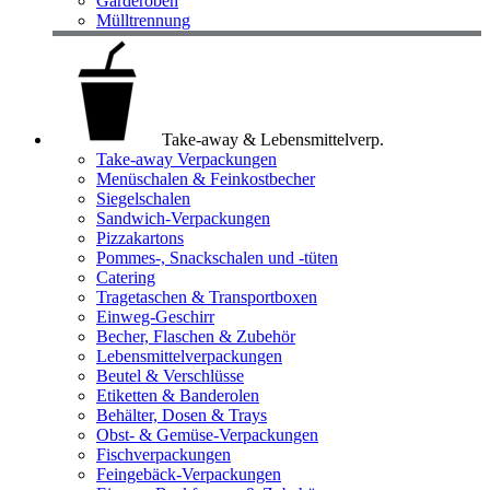
Garderoben
Mülltrennung
Take-away & Lebensmittelverp.
Take-away Verpackungen
Menüschalen & Feinkostbecher
Siegelschalen
Sandwich-Verpackungen
Pizzakartons
Pommes-, Snackschalen und -tüten
Catering
Tragetaschen & Transportboxen
Einweg-Geschirr
Becher, Flaschen & Zubehör
Lebensmittelverpackungen
Beutel & Verschlüsse
Etiketten & Banderolen
Behälter, Dosen & Trays
Obst- & Gemüse-Verpackungen
Fischverpackungen
Feingebäck-Verpackungen