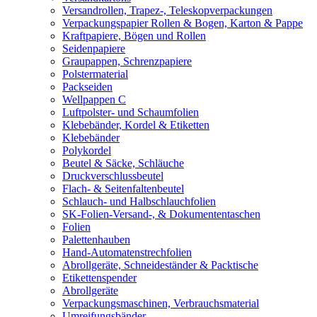
Versandrollen, Trapez-, Teleskopverpackungen
Verpackungspapier Rollen & Bogen, Karton & Pappe
Kraftpapiere, Bögen und Rollen
Seidenpapiere
Graupappen, Schrenzpapiere
Polstermaterial
Packseiden
Wellpappen C
Luftpolster- und Schaumfolien
Klebebänder, Kordel & Etiketten
Klebebänder
Polykordel
Beutel & Säcke, Schläuche
Druckverschlussbeutel
Flach- & Seitenfaltenbeutel
Schlauch- und Halbschlauchfolien
SK-Folien-Versand-, & Dokumententaschen
Folien
Palettenhauben
Hand-Automatenstrechfolien
Abrollgeräte, Schneideständer & Packtische
Etikettenspender
Abrollgeräte
Verpackungsmaschinen, Verbrauchsmaterial
Umreifungsbänder