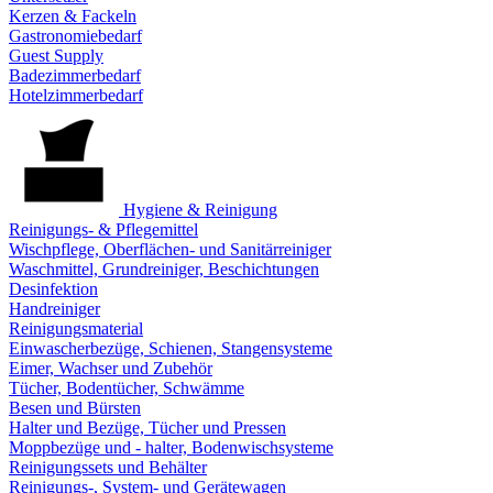
Kerzen & Fackeln
Gastronomiebedarf
Guest Supply
Badezimmerbedarf
Hotelzimmerbedarf
Hygiene & Reinigung
Reinigungs- & Pflegemittel
Wischpflege, Oberflächen- und Sanitärreiniger
Waschmittel, Grundreiniger, Beschichtungen
Desinfektion
Handreiniger
Reinigungsmaterial
Einwascherbezüge, Schienen, Stangensysteme
Eimer, Wachser und Zubehör
Tücher, Bodentücher, Schwämme
Besen und Bürsten
Halter und Bezüge, Tücher und Pressen
Moppbezüge und - halter, Bodenwischsysteme
Reinigungssets und Behälter
Reinigungs-, System- und Gerätewagen