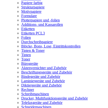
Papiere farbig
Strukturpapiere
Motivpapiere
Formulare
Plotterpapiere und -folien
Additions- und Kassarollen
Etiketten
Etiketten PCL3
Folien
Durchschreibpapiere
Blöcke, Bons, Lose, Eintrittskontrollen
Tinten & Toner
Tinten
Toner
Bürogeräte
Aktenvernichter und Zubehör
Beschriftungsgeräte und Zubehör
Bindegeräte und Zubehör
Laminiergeräte und Zubehör
Diktiergeräte und Zubehör
Rechner
Schreibmaschinen
Drucker, Multifunktionsgeräte und Zubehör
Telefaxgeräte und Zubehör
Schneidemaschinen