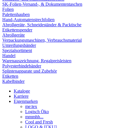
SK-Folien-Versand-, & Dokumententaschen
Folien
Palettenhauben
Hand-Automatenstrechfolien
Abrollgeräte, Schneideständer & Packtische
Etikettenspender
Abrollgeräte
Verpackungsmaschinen, Verbrauchsmaterial
Umreifungsbänder
Spezialsortiment
Handel
Warenauszeichnung, Regalpreisleisten
Polyesterbindebänder
Splintenapparate und Zubehör
Etiketten
Kabelbinder
Kataloge
Karriere
Eigenmarken
me:tex
Logisch Öko
mmmhh...
Cool and Fresh
LOGO & [I´KU]