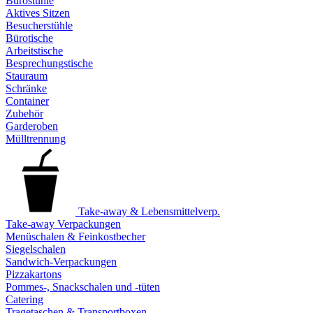
Bürostühle
Aktives Sitzen
Besucherstühle
Bürotische
Arbeitstische
Besprechungstische
Stauraum
Schränke
Container
Zubehör
Garderoben
Mülltrennung
Take-away & Lebensmittelverp.
Take-away Verpackungen
Menüschalen & Feinkostbecher
Siegelschalen
Sandwich-Verpackungen
Pizzakartons
Pommes-, Snackschalen und -tüten
Catering
Tragetaschen & Transportboxen