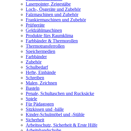
Laserpointer, Zeigestäbe
Loch-, Ösgeräte und Zubehör
Falzmaschinen und Zubehör
Frankiermaschinen und Zubehör
Prüfgeräte
Geldzählmaschinen
Produkte fürs Raumklima
Farbbänder & Thermorollen
Thermotransferrollen
Speichermedien
Farbbänder
Zubehör
Schulbedarf
Hefte, Einbände
Schreiben
Malen, Zeichnen
Basteln
Penale, Schultaschen und Rucksäcke
Spiele
Für Pädagogen
Sitzkissen und -bälle
Kinder-Schulmöbel und -Stühle
Sicherheit
Arbeitsschutz, Sicherheit & Erste Hilfe
Arbeitshandschuhe