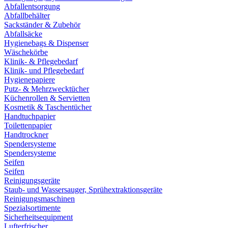
Abfallentsorgung
Abfallbehälter
Sackständer & Zubehör
Abfallsäcke
Hygienebags & Dispenser
Wäschekörbe
Klinik- & Pflegebedarf
Klinik- und Pflegebedarf
Hygienepapiere
Putz- & Mehrzwecktücher
Küchenrollen & Servietten
Kosmetik & Taschentücher
Handtuchpapier
Toilettenpapier
Handtrockner
Spendersysteme
Spendersysteme
Seifen
Seifen
Reinigungsgeräte
Staub- und Wassersauger, Sprühextraktionsgeräte
Reinigungsmaschinen
Spezialsortimente
Sicherheitsequipment
Lufterfrischer