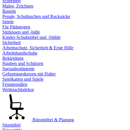
Schreiben
Malen, Zeichnen
Basteln
Penale, Schultaschen und Rucksäcke
Spiele
Für Pädagogen
Sitzkissen und -bälle
Kinder-Schulmöbel und -Stühle
Sicherheit
Arbeitsschutz, Sicherheit & Erste Hilfe
Arbeitshandschuhe
Bekleidung
Hauben und Schürzen
Spezialsortimente
Geburtstagskerzen mit Halter
Spielkarten und Spiele
Festutensilien
Weihnachtsdekor
Büromöbel & Planung
Sitzmöbel