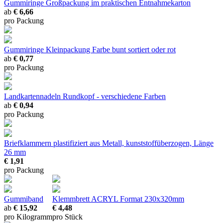
Gummiringe Großpackung
im praktischen Entnahmekarton
ab
€ 6,66
pro Packung
Gummiringe Kleinpackung
Farbe bunt sortiert oder rot
ab
€ 0,77
pro Packung
Landkartennadeln
Rundkopf - verschiedene Farben
ab
€ 0,94
pro Packung
Briefklammern plastifiziert
aus Metall, kunststoffüberzogen, Länge
26 mm
€ 1,91
pro Packung
Gummiband
Klemmbrett ACRYL
Format 230x320mm
ab
€ 15,92
€ 4,48
pro Kilogramm
pro Stück