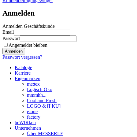
Kundenbefragung Widget
Anmelden
Anmelden Geschäftskunde
Email
Passwort
Angemeldet bleiben
Anmelden
Passwort vergessen?
Kataloge
Karriere
Eigenmarken
me:tex
Logisch Öko
mmmhh...
Cool and Fresh
LOGO & [I´KU]
e-one
factory
beWIRken
Unternehmen
Über MESSERLE