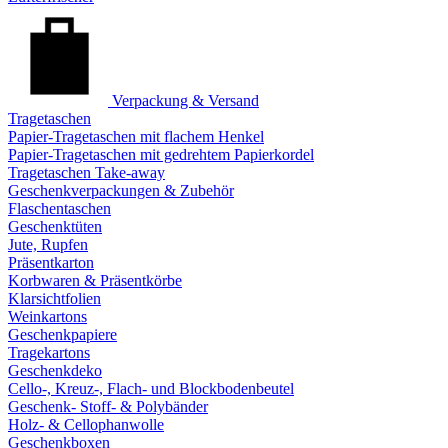
Verpackung & Versand
Tragetaschen
Papier-Tragetaschen mit flachem Henkel
Papier-Tragetaschen mit gedrehtem Papierkordel
Tragetaschen Take-away
Geschenkverpackungen & Zubehör
Flaschentaschen
Geschenktüten
Jute, Rupfen
Präsentkarton
Korbwaren & Präsentkörbe
Klarsichtfolien
Weinkartons
Geschenkpapiere
Tragekartons
Geschenkdeko
Cello-, Kreuz-, Flach- und Blockbodenbeutel
Geschenk- Stoff- & Polybänder
Holz- & Cellophanwolle
Geschenkboxen