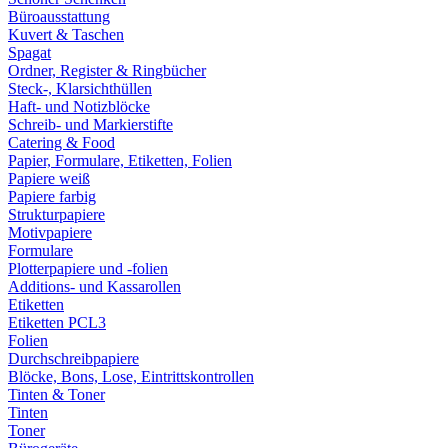
Büroausstattung
Kuvert & Taschen
Spagat
Ordner, Register & Ringbücher
Steck-, Klarsichthüllen
Haft- und Notizblöcke
Schreib- und Markierstifte
Catering & Food
Papier, Formulare, Etiketten, Folien
Papiere weiß
Papiere farbig
Strukturpapiere
Motivpapiere
Formulare
Plotterpapiere und -folien
Additions- und Kassarollen
Etiketten
Etiketten PCL3
Folien
Durchschreibpapiere
Blöcke, Bons, Lose, Eintrittskontrollen
Tinten & Toner
Tinten
Toner