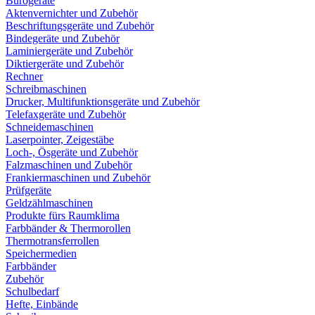
Bürogeräte
Aktenvernichter und Zubehör
Beschriftungsgeräte und Zubehör
Bindegeräte und Zubehör
Laminiergeräte und Zubehör
Diktiergeräte und Zubehör
Rechner
Schreibmaschinen
Drucker, Multifunktionsgeräte und Zubehör
Telefaxgeräte und Zubehör
Schneidemaschinen
Laserpointer, Zeigestäbe
Loch-, Ösgeräte und Zubehör
Falzmaschinen und Zubehör
Frankiermaschinen und Zubehör
Prüfgeräte
Geldzählmaschinen
Produkte fürs Raumklima
Farbbänder & Thermorollen
Thermotransferrollen
Speichermedien
Farbbänder
Zubehör
Schulbedarf
Hefte, Einbände