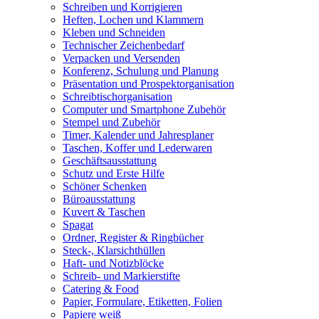
Schreiben und Korrigieren
Heften, Lochen und Klammern
Kleben und Schneiden
Technischer Zeichenbedarf
Verpacken und Versenden
Konferenz, Schulung und Planung
Präsentation und Prospektorganisation
Schreibtischorganisation
Computer und Smartphone Zubehör
Stempel und Zubehör
Timer, Kalender und Jahresplaner
Taschen, Koffer und Lederwaren
Geschäftsausstattung
Schutz und Erste Hilfe
Schöner Schenken
Büroausstattung
Kuvert & Taschen
Spagat
Ordner, Register & Ringbücher
Steck-, Klarsichthüllen
Haft- und Notizblöcke
Schreib- und Markierstifte
Catering & Food
Papier, Formulare, Etiketten, Folien
Papiere weiß