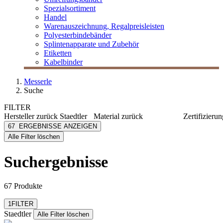
Spezialsortiment
Handel
Warenauszeichnung, Regalpreisleisten
Polyesterbindebänder
Splintenapparate und Zubehör
Etiketten
Kabelbinder
Messerle
Suche
FILTER
Hersteller
zurück
Staedtler
Material
zurück
Zertifizieru
Staedtler
PVC
EN71
67
ERGEBNISSE ANZEIGEN
[e] one
Kunststoff
PEFC
Alle Filter löschen
[I`KU]
Metall
3L
TPE
Suchergebnisse
3M
Abus
mehr anzeigen
67 Produkte
Filter zurücksetzen
1
FILTER
Staedtler
Alle Filter löschen