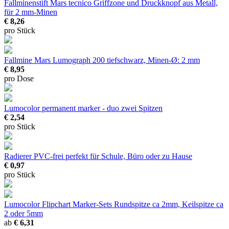
Fallminenstift Mars tecnico
Griffzone und Druckknopf aus Metall,
für 2 mm-Minen
€ 8,26
pro Stück
Fallmine Mars Lumograph 200
tiefschwarz, Minen-Ø: 2 mm
€ 8,95
pro Dose
Lumocolor permanent marker - duo
zwei Spitzen
€ 2,54
pro Stück
Radierer PVC-frei
perfekt für Schule, Büro oder zu Hause
€ 0,97
pro Stück
Lumocolor Flipchart Marker-Sets
Rundspitze ca 2mm, Keilspitze ca
2 oder 5mm
ab
€ 6,31