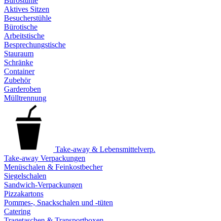
Bürostühle
Aktives Sitzen
Besucherstühle
Bürotische
Arbeitstische
Besprechungstische
Stauraum
Schränke
Container
Zubehör
Garderoben
Mülltrennung
Take-away & Lebensmittelverp.
Take-away Verpackungen
Menüschalen & Feinkostbecher
Siegelschalen
Sandwich-Verpackungen
Pizzakartons
Pommes-, Snackschalen und -tüten
Catering
Tragetaschen & Transportboxen