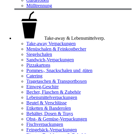
Garderoben
Mülltrennung
Take-away & Lebensmittelverp.
Take-away Verpackungen
Menüschalen & Feinkostbecher
Siegelschalen
Sandwich-Verpackungen
Pizzakartons
Pommes-, Snackschalen und -tüten
Catering
Tragetaschen & Transportboxen
Einweg-Geschirr
Becher, Flaschen & Zubehör
Lebensmittelverpackungen
Beutel & Verschlüsse
Etiketten & Banderolen
Behälter, Dosen & Trays
Obst- & Gemüse-Verpackungen
Fischverpackungen
Feingebäck-Verpackungen