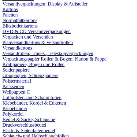
Versandverpackungen, Display & Aufsteller
Kartons
Paletten
Normalfaltkartons
Blitzbodenkartons
DVD & CD Versandverpackungen
Verpacken und Versenden
Planversandkartons & Versandrollen
Versandkartons
Versandrollen, Trapez-, Teleskopverpackungen
Verpackungspapier Rollen & Bogen, Karton & Pappe
Kraftpapiere, Bögen und Rollen
Seidenpapiere
Graupappen, Schrenzpapiere
Polstermaterial
Packseiden
Wellpappen C
Luftpolster- und Schaumfolien
Klebebänder, Kordel & Etiketten
Klebebänder
Polykordel
Beutel & Säcke, Schläuche
Druckverschlussbeutel
Flach- & Seitenfaltenbeutel
Schlauch- und Halbschlauchfolien