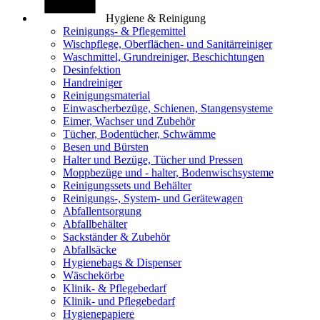
Hygiene & Reinigung
Reinigungs- & Pflegemittel
Wischpflege, Oberflächen- und Sanitärreiniger
Waschmittel, Grundreiniger, Beschichtungen
Desinfektion
Handreiniger
Reinigungsmaterial
Einwascherbezüge, Schienen, Stangensysteme
Eimer, Wachser und Zubehör
Tücher, Bodentücher, Schwämme
Besen und Bürsten
Halter und Bezüge, Tücher und Pressen
Moppbezüge und - halter, Bodenwischsysteme
Reinigungssets und Behälter
Reinigungs-, System- und Gerätewagen
Abfallentsorgung
Abfallbehälter
Sackständer & Zubehör
Abfallsäcke
Hygienebags & Dispenser
Wäschekörbe
Klinik- & Pflegebedarf
Klinik- und Pflegebedarf
Hygienepapiere