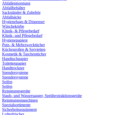
Abfallentsorgung
Abfallbehälter
Sackständer & Zubehör
Abfallsäcke
Hygienebags & Dispenser
Wäschekörbe
Klinik- & Pflegebedarf
Klinik- und Pflegebedarf
Hygienepapiere
Putz- & Mehrzwecktücher
Küchenrollen & Servietten
Kosmetik & Taschentücher
Handtuchpapier
Toilettenpapier
Handtrockner
Spendersysteme
Spendersysteme
Seifen
Seifen
Reinigungsgeräte
Staub- und Wassersauger, Sprühextraktionsgeräte
Reinigungsmaschinen
Spezialsortimente
Sicherheitsequipment
Lufterfrischer