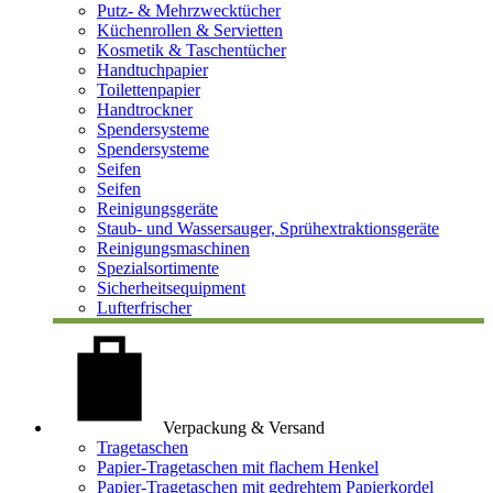
Putz- & Mehrzwecktücher
Küchenrollen & Servietten
Kosmetik & Taschentücher
Handtuchpapier
Toilettenpapier
Handtrockner
Spendersysteme
Spendersysteme
Seifen
Seifen
Reinigungsgeräte
Staub- und Wassersauger, Sprühextraktionsgeräte
Reinigungsmaschinen
Spezialsortimente
Sicherheitsequipment
Lufterfrischer
Verpackung & Versand
Tragetaschen
Papier-Tragetaschen mit flachem Henkel
Papier-Tragetaschen mit gedrehtem Papierkordel