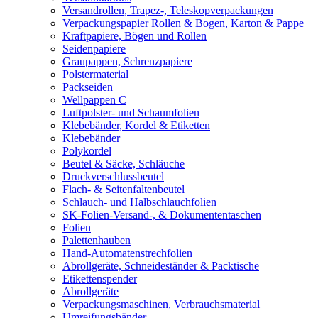
Versandrollen, Trapez-, Teleskopverpackungen
Verpackungspapier Rollen & Bogen, Karton & Pappe
Kraftpapiere, Bögen und Rollen
Seidenpapiere
Graupappen, Schrenzpapiere
Polstermaterial
Packseiden
Wellpappen C
Luftpolster- und Schaumfolien
Klebebänder, Kordel & Etiketten
Klebebänder
Polykordel
Beutel & Säcke, Schläuche
Druckverschlussbeutel
Flach- & Seitenfaltenbeutel
Schlauch- und Halbschlauchfolien
SK-Folien-Versand-, & Dokumententaschen
Folien
Palettenhauben
Hand-Automatenstrechfolien
Abrollgeräte, Schneideständer & Packtische
Etikettenspender
Abrollgeräte
Verpackungsmaschinen, Verbrauchsmaterial
Umreifungsbänder