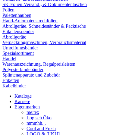
SK-Folien-Versand-, & Dokumententaschen
Folien
Palettenhauben
Hand-Automatenstrechfolien
Abrollgeräte, Schneideständer & Packtische
Etikettenspender
Abrollgeräte
Verpackungsmaschinen, Verbrauchsmaterial
Umreifungsbänder
Spezialsortiment
Handel
Warenauszeichnung, Regalpreisleisten
Polyesterbindebänder
Splintenapparate und Zubehör
Etiketten
Kabelbinder
Kataloge
Karriere
Eigenmarken
me:tex
Logisch Öko
mmmhh...
Cool and Fresh
LOGO & [I´KU]