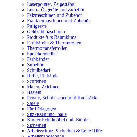
Laserpointer, Zeigestäbe
Loch-, Ösgeräte und Zubehör
Falzmaschinen und Zubehör
Frankiermaschinen und Zubehör
Prüfgeräte
Geldzählmaschinen
Produkte fürs Raumklima
Farbbänder & Thermorollen
Thermotransferrollen
Speichermedien
Farbbänder
Zubehör
Schulbedarf
Hefte, Einbände
Schreiben
Malen, Zeichnen
Basteln
Penale, Schultaschen und Rucksäcke
Spiele
Für Pädagogen
Sitzkissen und -bälle
Kinder-Schulmöbel und -Stühle
Sicherheit
Arbeitsschutz, Sicherheit & Erste Hilfe
Arbeitshandschuhe