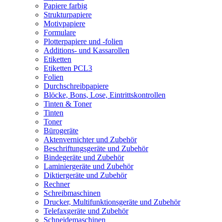
Papiere farbig
Strukturpapiere
Motivpapiere
Formulare
Plotterpapiere und -folien
Additions- und Kassarollen
Etiketten
Etiketten PCL3
Folien
Durchschreibpapiere
Blöcke, Bons, Lose, Eintrittskontrollen
Tinten & Toner
Tinten
Toner
Bürogeräte
Aktenvernichter und Zubehör
Beschriftungsgeräte und Zubehör
Bindegeräte und Zubehör
Laminiergeräte und Zubehör
Diktiergeräte und Zubehör
Rechner
Schreibmaschinen
Drucker, Multifunktionsgeräte und Zubehör
Telefaxgeräte und Zubehör
Schneidemaschinen