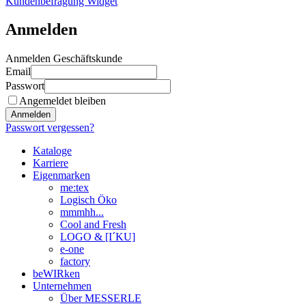
Kundenbefragung Widget
Anmelden
Anmelden Geschäftskunde
Email
Passwort
Angemeldet bleiben
Anmelden
Passwort vergessen?
Kataloge
Karriere
Eigenmarken
me:tex
Logisch Öko
mmmhh...
Cool and Fresh
LOGO & [I´KU]
e-one
factory
beWIRken
Unternehmen
Über MESSERLE