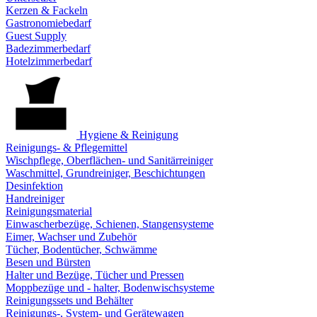
Kerzen & Fackeln
Gastronomiebedarf
Guest Supply
Badezimmerbedarf
Hotelzimmerbedarf
Hygiene & Reinigung
Reinigungs- & Pflegemittel
Wischpflege, Oberflächen- und Sanitärreiniger
Waschmittel, Grundreiniger, Beschichtungen
Desinfektion
Handreiniger
Reinigungsmaterial
Einwascherbezüge, Schienen, Stangensysteme
Eimer, Wachser und Zubehör
Tücher, Bodentücher, Schwämme
Besen und Bürsten
Halter und Bezüge, Tücher und Pressen
Moppbezüge und - halter, Bodenwischsysteme
Reinigungssets und Behälter
Reinigungs-, System- und Gerätewagen