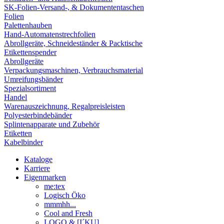
SK-Folien-Versand-, & Dokumententaschen
Folien
Palettenhauben
Hand-Automatenstrechfolien
Abrollgeräte, Schneideständer & Packtische
Etikettenspender
Abrollgeräte
Verpackungsmaschinen, Verbrauchsmaterial
Umreifungsbänder
Spezialsortiment
Handel
Warenauszeichnung, Regalpreisleisten
Polyesterbindebänder
Splintenapparate und Zubehör
Etiketten
Kabelbinder
Kataloge
Karriere
Eigenmarken
me:tex
Logisch Öko
mmmhh...
Cool and Fresh
LOGO & [I´KU]