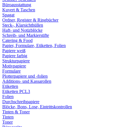
Büroausstattung
Kuvert & Taschen
Spagat
Ordner, Register & Ringbücher
Steck-, Klarsichthüllen
Haft- und Notizblöcke
Schreib- und Markierstifte
Catering & Food
Papier, Formulare, Etiketten, Folien
Papiere weiß
Papiere farbig
Strukturpapiere
Motivpapiere
Formulare
Plotterpapiere und -folien
Additions- und Kassarollen
Etiketten
Etiketten PCL3
Folien
Durchschreibpapiere
Blöcke, Bons, Lose, Eintrittskontrollen
Tinten & Toner
Tinten
Toner