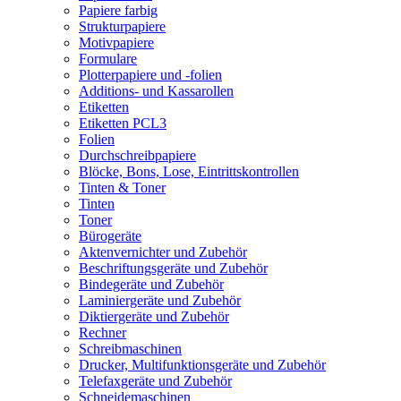
Papiere farbig
Strukturpapiere
Motivpapiere
Formulare
Plotterpapiere und -folien
Additions- und Kassarollen
Etiketten
Etiketten PCL3
Folien
Durchschreibpapiere
Blöcke, Bons, Lose, Eintrittskontrollen
Tinten & Toner
Tinten
Toner
Bürogeräte
Aktenvernichter und Zubehör
Beschriftungsgeräte und Zubehör
Bindegeräte und Zubehör
Laminiergeräte und Zubehör
Diktiergeräte und Zubehör
Rechner
Schreibmaschinen
Drucker, Multifunktionsgeräte und Zubehör
Telefaxgeräte und Zubehör
Schneidemaschinen