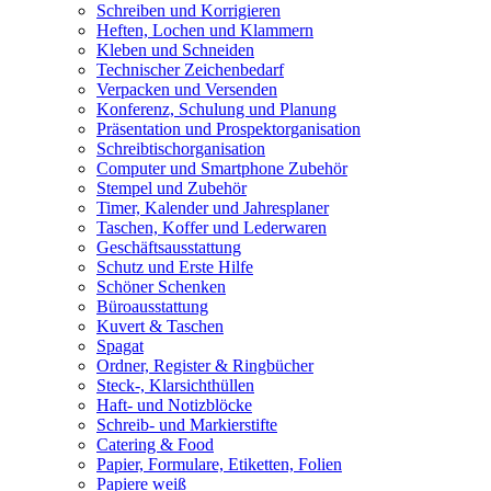
Schreiben und Korrigieren
Heften, Lochen und Klammern
Kleben und Schneiden
Technischer Zeichenbedarf
Verpacken und Versenden
Konferenz, Schulung und Planung
Präsentation und Prospektorganisation
Schreibtischorganisation
Computer und Smartphone Zubehör
Stempel und Zubehör
Timer, Kalender und Jahresplaner
Taschen, Koffer und Lederwaren
Geschäftsausstattung
Schutz und Erste Hilfe
Schöner Schenken
Büroausstattung
Kuvert & Taschen
Spagat
Ordner, Register & Ringbücher
Steck-, Klarsichthüllen
Haft- und Notizblöcke
Schreib- und Markierstifte
Catering & Food
Papier, Formulare, Etiketten, Folien
Papiere weiß