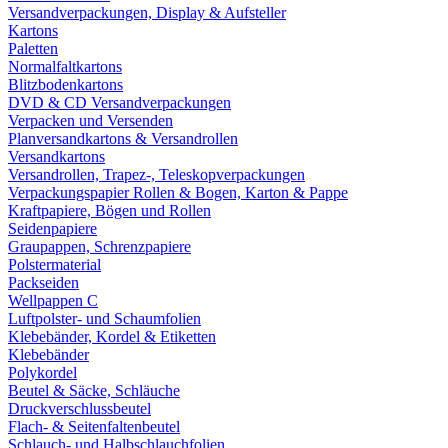
Versandverpackungen, Display & Aufsteller
Kartons
Paletten
Normalfaltkartons
Blitzbodenkartons
DVD & CD Versandverpackungen
Verpacken und Versenden
Planversandkartons & Versandrollen
Versandkartons
Versandrollen, Trapez-, Teleskopverpackungen
Verpackungspapier Rollen & Bogen, Karton & Pappe
Kraftpapiere, Bögen und Rollen
Seidenpapiere
Graupappen, Schrenzpapiere
Polstermaterial
Packseiden
Wellpappen C
Luftpolster- und Schaumfolien
Klebebänder, Kordel & Etiketten
Klebebänder
Polykordel
Beutel & Säcke, Schläuche
Druckverschlussbeutel
Flach- & Seitenfaltenbeutel
Schlauch- und Halbschlauchfolien