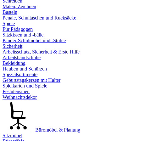
Schreiben
Malen, Zeichnen
Basteln
Penale, Schultaschen und Rucksäcke
Spiele
Für Pädagogen
Sitzkissen und -bälle
Kinder-Schulmöbel und -Stühle
Sicherheit
Arbeitsschutz, Sicherheit & Erste Hilfe
Arbeitshandschuhe
Bekleidung
Hauben und Schürzen
Spezialsortimente
Geburtstagskerzen mit Halter
Spielkarten und Spiele
Festutensilien
Weihnachtsdekor
Büromöbel & Planung
Sitzmöbel