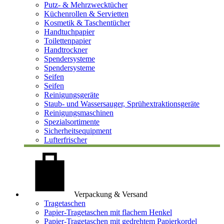
Putz- & Mehrzwecktücher
Küchenrollen & Servietten
Kosmetik & Taschentücher
Handtuchpapier
Toilettenpapier
Handtrockner
Spendersysteme
Spendersysteme
Seifen
Seifen
Reinigungsgeräte
Staub- und Wassersauger, Sprühextraktionsgeräte
Reinigungsmaschinen
Spezialsortimente
Sicherheitsequipment
Lufterfrischer
Verpackung & Versand
Tragetaschen
Papier-Tragetaschen mit flachem Henkel
Papier-Tragetaschen mit gedrehtem Papierkordel