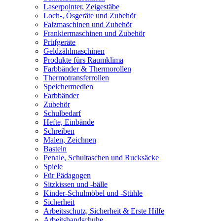
Laserpointer, Zeigestäbe
Loch-, Ösgeräte und Zubehör
Falzmaschinen und Zubehör
Frankiermaschinen und Zubehör
Prüfgeräte
Geldzählmaschinen
Produkte fürs Raumklima
Farbbänder & Thermorollen
Thermotransferrollen
Speichermedien
Farbbänder
Zubehör
Schulbedarf
Hefte, Einbände
Schreiben
Malen, Zeichnen
Basteln
Penale, Schultaschen und Rucksäcke
Spiele
Für Pädagogen
Sitzkissen und -bälle
Kinder-Schulmöbel und -Stühle
Sicherheit
Arbeitsschutz, Sicherheit & Erste Hilfe
Arbeitshandschuhe