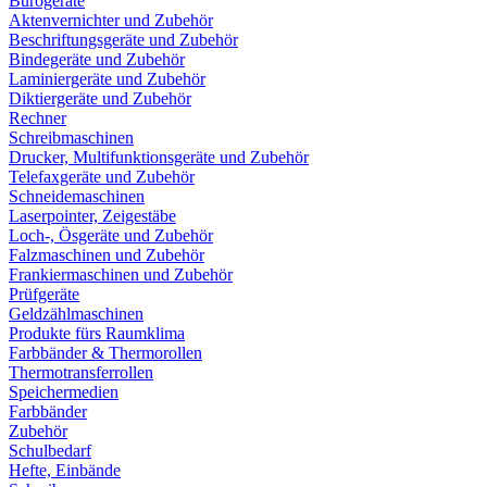
Bürogeräte
Aktenvernichter und Zubehör
Beschriftungsgeräte und Zubehör
Bindegeräte und Zubehör
Laminiergeräte und Zubehör
Diktiergeräte und Zubehör
Rechner
Schreibmaschinen
Drucker, Multifunktionsgeräte und Zubehör
Telefaxgeräte und Zubehör
Schneidemaschinen
Laserpointer, Zeigestäbe
Loch-, Ösgeräte und Zubehör
Falzmaschinen und Zubehör
Frankiermaschinen und Zubehör
Prüfgeräte
Geldzählmaschinen
Produkte fürs Raumklima
Farbbänder & Thermorollen
Thermotransferrollen
Speichermedien
Farbbänder
Zubehör
Schulbedarf
Hefte, Einbände