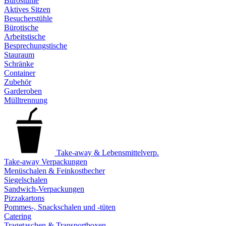
Bürostühle
Aktives Sitzen
Besucherstühle
Bürotische
Arbeitstische
Besprechungstische
Stauraum
Schränke
Container
Zubehör
Garderoben
Mülltrennung
Take-away & Lebensmittelverp.
Take-away Verpackungen
Menüschalen & Feinkostbecher
Siegelschalen
Sandwich-Verpackungen
Pizzakartons
Pommes-, Snackschalen und -tüten
Catering
Tragetaschen & Transportboxen