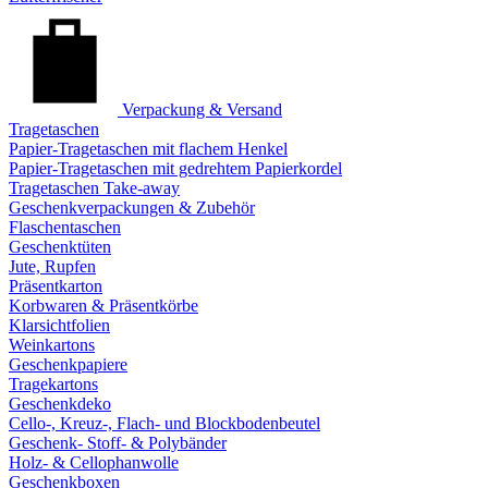
Verpackung & Versand
Tragetaschen
Papier-Tragetaschen mit flachem Henkel
Papier-Tragetaschen mit gedrehtem Papierkordel
Tragetaschen Take-away
Geschenkverpackungen & Zubehör
Flaschentaschen
Geschenktüten
Jute, Rupfen
Präsentkarton
Korbwaren & Präsentkörbe
Klarsichtfolien
Weinkartons
Geschenkpapiere
Tragekartons
Geschenkdeko
Cello-, Kreuz-, Flach- und Blockbodenbeutel
Geschenk- Stoff- & Polybänder
Holz- & Cellophanwolle
Geschenkboxen