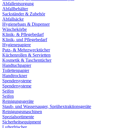
Abfallentsorgung
Abfallbehälter
Sackständer & Zubehör
Abfallsäcke
Hygienebags & Dispenser
Wäschekörbe
Klinik- & Pflegebedarf
Klinik- und Pflegebedarf
Hygienepapiere
Putz- & Mehrzwecktücher
Küchenrollen & Servietten
Kosmetik & Taschentücher
Handtuchpapier
Toilettenpapier
Handtrockner
Spendersysteme
Spendersysteme
Seifen
Seifen
Reinigungsgeräte
Staub- und Wassersauger, Sprühextraktionsgeräte
Reinigungsmaschinen
Spezialsortimente
Sicherheitsequipment
Lufterfrischer