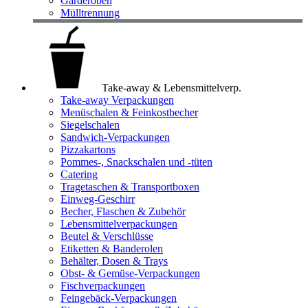
Garderoben
Mülltrennung
Take-away & Lebensmittelverp.
Take-away Verpackungen
Menüschalen & Feinkostbecher
Siegelschalen
Sandwich-Verpackungen
Pizzakartons
Pommes-, Snackschalen und -tüten
Catering
Tragetaschen & Transportboxen
Einweg-Geschirr
Becher, Flaschen & Zubehör
Lebensmittelverpackungen
Beutel & Verschlüsse
Etiketten & Banderolen
Behälter, Dosen & Trays
Obst- & Gemüse-Verpackungen
Fischverpackungen
Feingebäck-Verpackungen