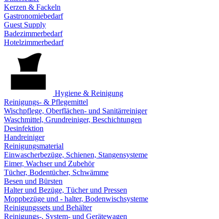
Kerzen & Fackeln
Gastronomiebedarf
Guest Supply
Badezimmerbedarf
Hotelzimmerbedarf
Hygiene & Reinigung
Reinigungs- & Pflegemittel
Wischpflege, Oberflächen- und Sanitärreiniger
Waschmittel, Grundreiniger, Beschichtungen
Desinfektion
Handreiniger
Reinigungsmaterial
Einwascherbezüge, Schienen, Stangensysteme
Eimer, Wachser und Zubehör
Tücher, Bodentücher, Schwämme
Besen und Bürsten
Halter und Bezüge, Tücher und Pressen
Moppbezüge und - halter, Bodenwischsysteme
Reinigungssets und Behälter
Reinigungs-, System- und Gerätewagen