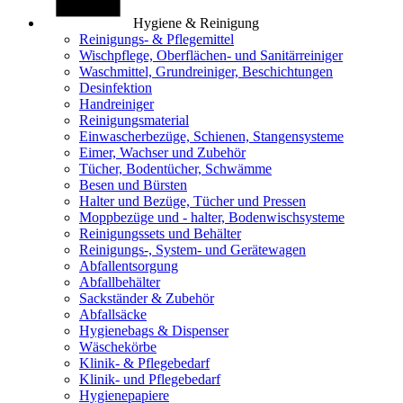
Hygiene & Reinigung
Reinigungs- & Pflegemittel
Wischpflege, Oberflächen- und Sanitärreiniger
Waschmittel, Grundreiniger, Beschichtungen
Desinfektion
Handreiniger
Reinigungsmaterial
Einwascherbezüge, Schienen, Stangensysteme
Eimer, Wachser und Zubehör
Tücher, Bodentücher, Schwämme
Besen und Bürsten
Halter und Bezüge, Tücher und Pressen
Moppbezüge und - halter, Bodenwischsysteme
Reinigungssets und Behälter
Reinigungs-, System- und Gerätewagen
Abfallentsorgung
Abfallbehälter
Sackständer & Zubehör
Abfallsäcke
Hygienebags & Dispenser
Wäschekörbe
Klinik- & Pflegebedarf
Klinik- und Pflegebedarf
Hygienepapiere