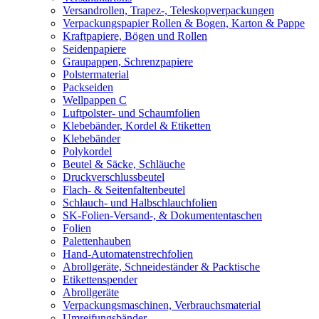
Versandrollen, Trapez-, Teleskopverpackungen
Verpackungspapier Rollen & Bogen, Karton & Pappe
Kraftpapiere, Bögen und Rollen
Seidenpapiere
Graupappen, Schrenzpapiere
Polstermaterial
Packseiden
Wellpappen C
Luftpolster- und Schaumfolien
Klebebänder, Kordel & Etiketten
Klebebänder
Polykordel
Beutel & Säcke, Schläuche
Druckverschlussbeutel
Flach- & Seitenfaltenbeutel
Schlauch- und Halbschlauchfolien
SK-Folien-Versand-, & Dokumententaschen
Folien
Palettenhauben
Hand-Automatenstrechfolien
Abrollgeräte, Schneideständer & Packtische
Etikettenspender
Abrollgeräte
Verpackungsmaschinen, Verbrauchsmaterial
Umreifungsbänder