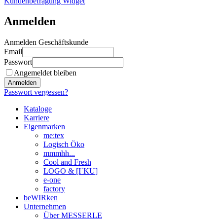
Kundenbefragung Widget
Anmelden
Anmelden Geschäftskunde
Email
Passwort
Angemeldet bleiben
Anmelden
Passwort vergessen?
Kataloge
Karriere
Eigenmarken
me:tex
Logisch Öko
mmmhh...
Cool and Fresh
LOGO & [I´KU]
e-one
factory
beWIRken
Unternehmen
Über MESSERLE