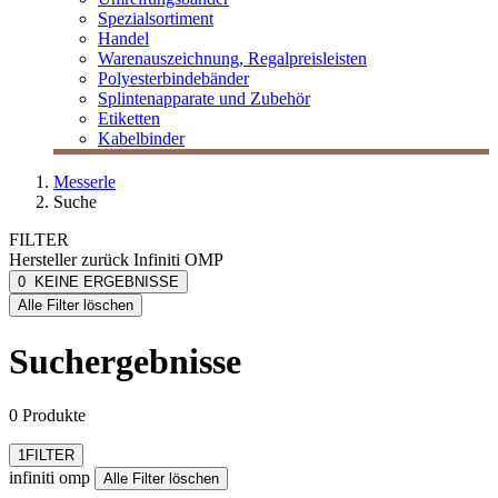
Spezialsortiment
Handel
Warenauszeichnung, Regalpreisleisten
Polyesterbindebänder
Splintenapparate und Zubehör
Etiketten
Kabelbinder
Messerle
Suche
FILTER
Hersteller
zurück
Infiniti OMP
infiniti omp
0
KEINE ERGEBNISSE
[e] one
Alle Filter löschen
[I`KU]
3L
Suchergebnisse
3M
Abus
mehr anzeigen
0 Produkte
Filter zurücksetzen
1
FILTER
infiniti omp
Alle Filter löschen