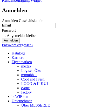
Kundenbefragung Widget
Anmelden
Anmelden Geschäftskunde
Email
Passwort
Angemeldet bleiben
Anmelden
Passwort vergessen?
Kataloge
Karriere
Eigenmarken
me:tex
Logisch Öko
mmmhh...
Cool and Fresh
LOGO & [I´KU]
e-one
factory
beWIRken
Unternehmen
Über MESSERLE