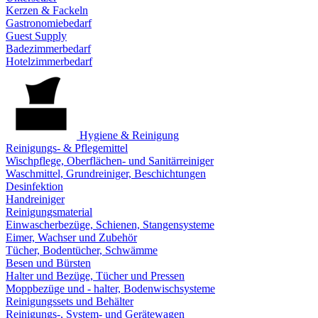
Kerzen & Fackeln
Gastronomiebedarf
Guest Supply
Badezimmerbedarf
Hotelzimmerbedarf
Hygiene & Reinigung
Reinigungs- & Pflegemittel
Wischpflege, Oberflächen- und Sanitärreiniger
Waschmittel, Grundreiniger, Beschichtungen
Desinfektion
Handreiniger
Reinigungsmaterial
Einwascherbezüge, Schienen, Stangensysteme
Eimer, Wachser und Zubehör
Tücher, Bodentücher, Schwämme
Besen und Bürsten
Halter und Bezüge, Tücher und Pressen
Moppbezüge und - halter, Bodenwischsysteme
Reinigungssets und Behälter
Reinigungs-, System- und Gerätewagen