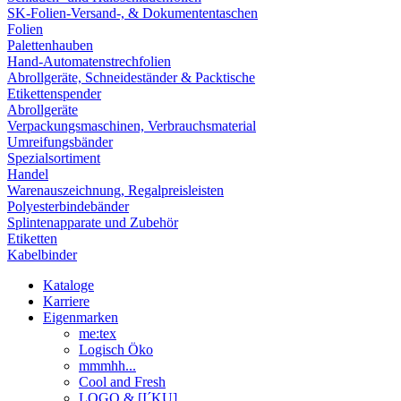
SK-Folien-Versand-, & Dokumententaschen
Folien
Palettenhauben
Hand-Automatenstrechfolien
Abrollgeräte, Schneideständer & Packtische
Etikettenspender
Abrollgeräte
Verpackungsmaschinen, Verbrauchsmaterial
Umreifungsbänder
Spezialsortiment
Handel
Warenauszeichnung, Regalpreisleisten
Polyesterbindebänder
Splintenapparate und Zubehör
Etiketten
Kabelbinder
Kataloge
Karriere
Eigenmarken
me:tex
Logisch Öko
mmmhh...
Cool and Fresh
LOGO & [I´KU]