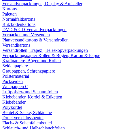
Versandverpackungen, Display & Aufsteller
Kartons
Paletten
Normalfaltkartons
Blitzbodenkartons
DVD & CD Versandverpackungen
Verpacken und Versenden
Planversandkartons & Versandrollen
Versandkartons
Versandrollen, Trapez-, Teleskopverpackungen
Verpackungspapier Rollen & Bogen, Karton & Pappe
Kraftpapiere, Bögen und Rollen
Seidenpapiere
Graupappen, Schrenzpapiere
Polstermaterial
Packseiden
Wellpappen C
Luftpolster- und Schaumfolien
Klebebänder, Kordel & Etiketten
Klebebänder
Polykordel
Beutel & Säcke, Schläuche
Druckverschlussbeutel
Flach- & Seitenfaltenbeutel
Schlauch- und Halbschlauchfolien