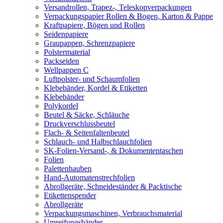
Versandrollen, Trapez-, Teleskopverpackungen
Verpackungspapier Rollen & Bogen, Karton & Pappe
Kraftpapiere, Bögen und Rollen
Seidenpapiere
Graupappen, Schrenzpapiere
Polstermaterial
Packseiden
Wellpappen C
Luftpolster- und Schaumfolien
Klebebänder, Kordel & Etiketten
Klebebänder
Polykordel
Beutel & Säcke, Schläuche
Druckverschlussbeutel
Flach- & Seitenfaltenbeutel
Schlauch- und Halbschlauchfolien
SK-Folien-Versand-, & Dokumententaschen
Folien
Palettenhauben
Hand-Automatenstrechfolien
Abrollgeräte, Schneideständer & Packtische
Etikettenspender
Abrollgeräte
Verpackungsmaschinen, Verbrauchsmaterial
Umreifungsbänder