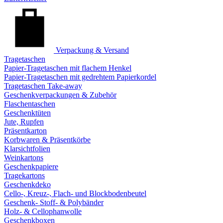
Verpackung & Versand
Tragetaschen
Papier-Tragetaschen mit flachem Henkel
Papier-Tragetaschen mit gedrehtem Papierkordel
Tragetaschen Take-away
Geschenkverpackungen & Zubehör
Flaschentaschen
Geschenktüten
Jute, Rupfen
Präsentkarton
Korbwaren & Präsentkörbe
Klarsichtfolien
Weinkartons
Geschenkpapiere
Tragekartons
Geschenkdeko
Cello-, Kreuz-, Flach- und Blockbodenbeutel
Geschenk- Stoff- & Polybänder
Holz- & Cellophanwolle
Geschenkboxen