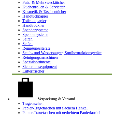
Putz- & Mehrzwecktücher
Küchenrollen & Servietten
Kosmetik & Taschentücher
Handtuchpapier
Toilettenpapier
Handtrockner
Spendersysteme
Spendersysteme
Seifen
Seifen
Reinigungsgeräte
Staub- und Wassersauger, Sprühextraktionsgeräte
Reinigungsmaschinen
Spezialsortimente
Sicherheitsequipment
Lufterfrischer
Verpackung & Versand
Tragetaschen
Papier-Tragetaschen mit flachem Henkel
Papier-Tragetaschen mit gedrehtem Papierkordel