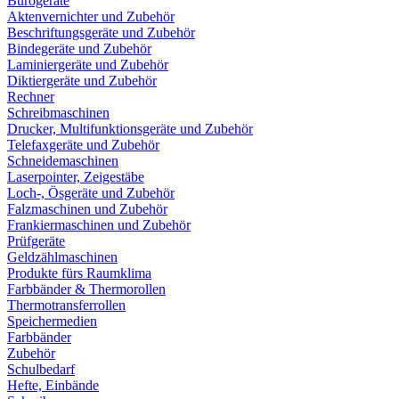
Bürogeräte
Aktenvernichter und Zubehör
Beschriftungsgeräte und Zubehör
Bindegeräte und Zubehör
Laminiergeräte und Zubehör
Diktiergeräte und Zubehör
Rechner
Schreibmaschinen
Drucker, Multifunktionsgeräte und Zubehör
Telefaxgeräte und Zubehör
Schneidemaschinen
Laserpointer, Zeigestäbe
Loch-, Ösgeräte und Zubehör
Falzmaschinen und Zubehör
Frankiermaschinen und Zubehör
Prüfgeräte
Geldzählmaschinen
Produkte fürs Raumklima
Farbbänder & Thermorollen
Thermotransferrollen
Speichermedien
Farbbänder
Zubehör
Schulbedarf
Hefte, Einbände