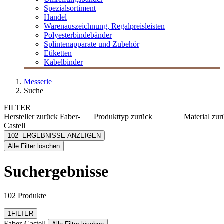
Spezialsortiment
Handel
Warenauszeichnung, Regalpreisleisten
Polyesterbindebänder
Splintenapparate und Zubehör
Etiketten
Kabelbinder
Messerle
Suche
FILTER
Hersteller
zurück
Faber-
Produkttyp
zurück
Material
zur
Castell
Druckbleistift
Kunststo
Faber-Castell
102
ERGEBNISSE ANZEIGEN
Farbstifte
Kautsch
[e] one
Alle Filter löschen
Metall
[I`KU]
Wachs
3L
Suchergebnisse
3M
Abus
mehr anzeigen
102 Produkte
Filter zurücksetzen
1
FILTER
Faber-Castell