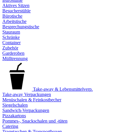
Bürostühle
Aktives Sitzen
Besucherstühle
Bürotische
Arbeitstische
Besprechungstische
Stauraum
Schränke
Container
Zubehör
Garderoben
Mülltrennung
Take-away & Lebensmittelverp.
Take-away Verpackungen
Menüschalen & Feinkostbecher
Siegelschalen
Sandwich-Verpackungen
Pizzakartons
Pommes-, Snackschalen und -tüten
Catering
Tragetaschen & Transportboxen