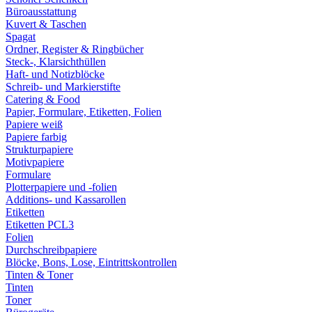
Büroausstattung
Kuvert & Taschen
Spagat
Ordner, Register & Ringbücher
Steck-, Klarsichthüllen
Haft- und Notizblöcke
Schreib- und Markierstifte
Catering & Food
Papier, Formulare, Etiketten, Folien
Papiere weiß
Papiere farbig
Strukturpapiere
Motivpapiere
Formulare
Plotterpapiere und -folien
Additions- und Kassarollen
Etiketten
Etiketten PCL3
Folien
Durchschreibpapiere
Blöcke, Bons, Lose, Eintrittskontrollen
Tinten & Toner
Tinten
Toner