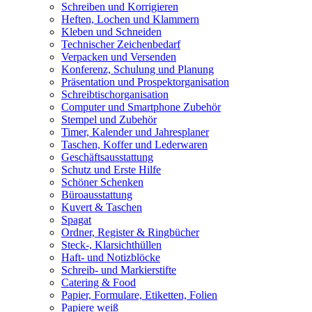
Schreiben und Korrigieren
Heften, Lochen und Klammern
Kleben und Schneiden
Technischer Zeichenbedarf
Verpacken und Versenden
Konferenz, Schulung und Planung
Präsentation und Prospektorganisation
Schreibtischorganisation
Computer und Smartphone Zubehör
Stempel und Zubehör
Timer, Kalender und Jahresplaner
Taschen, Koffer und Lederwaren
Geschäftsausstattung
Schutz und Erste Hilfe
Schöner Schenken
Büroausstattung
Kuvert & Taschen
Spagat
Ordner, Register & Ringbücher
Steck-, Klarsichthüllen
Haft- und Notizblöcke
Schreib- und Markierstifte
Catering & Food
Papier, Formulare, Etiketten, Folien
Papiere weiß