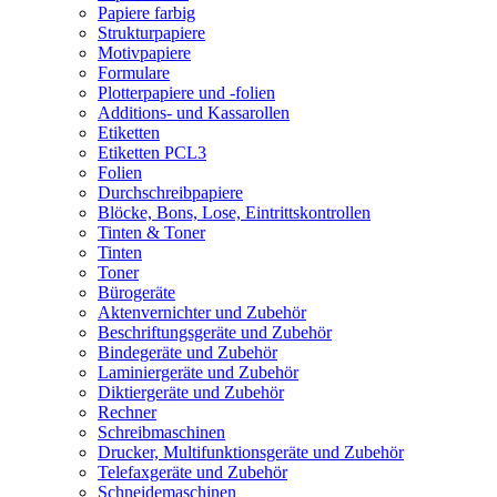
Papiere farbig
Strukturpapiere
Motivpapiere
Formulare
Plotterpapiere und -folien
Additions- und Kassarollen
Etiketten
Etiketten PCL3
Folien
Durchschreibpapiere
Blöcke, Bons, Lose, Eintrittskontrollen
Tinten & Toner
Tinten
Toner
Bürogeräte
Aktenvernichter und Zubehör
Beschriftungsgeräte und Zubehör
Bindegeräte und Zubehör
Laminiergeräte und Zubehör
Diktiergeräte und Zubehör
Rechner
Schreibmaschinen
Drucker, Multifunktionsgeräte und Zubehör
Telefaxgeräte und Zubehör
Schneidemaschinen