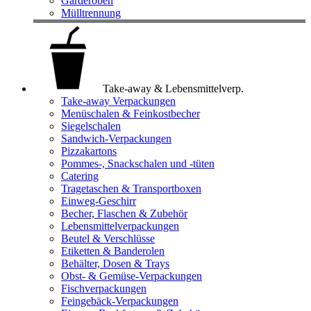
Garderoben
Mülltrennung
Take-away & Lebensmittelverp.
Take-away Verpackungen
Menüschalen & Feinkostbecher
Siegelschalen
Sandwich-Verpackungen
Pizzakartons
Pommes-, Snackschalen und -tüten
Catering
Tragetaschen & Transportboxen
Einweg-Geschirr
Becher, Flaschen & Zubehör
Lebensmittelverpackungen
Beutel & Verschlüsse
Etiketten & Banderolen
Behälter, Dosen & Trays
Obst- & Gemüse-Verpackungen
Fischverpackungen
Feingebäck-Verpackungen