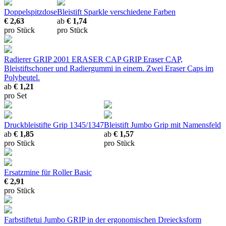
Doppelspitzdose
Bleistift Sparkle
verschiedene Farben
€ 2,63
ab
€ 1,74
pro Stück
pro Stück
Radierer GRIP 2001 ERASER CAP
GRIP Eraser CAP,
Bleistiftschoner und Radiergummi in einem. Zwei Eraser Caps im
Polybeutel.
ab
€ 1,21
pro Set
Druckbleistifte Grip 1345/1347
Bleistift Jumbo Grip
mit Namensfeld
ab
€ 1,85
ab
€ 1,57
pro Stück
pro Stück
Ersatzmine für Roller Basic
€ 2,91
pro Stück
Farbstiftetui Jumbo GRIP
in der ergonomischen Dreiecksform