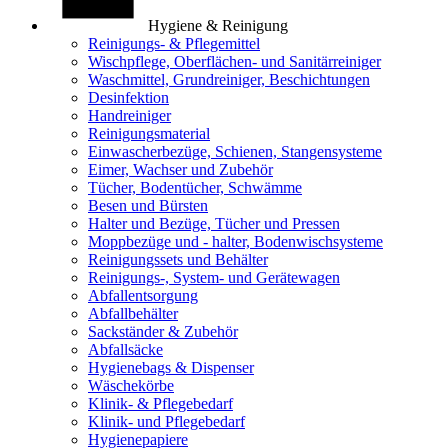
Hygiene & Reinigung
Reinigungs- & Pflegemittel
Wischpflege, Oberflächen- und Sanitärreiniger
Waschmittel, Grundreiniger, Beschichtungen
Desinfektion
Handreiniger
Reinigungsmaterial
Einwascherbezüge, Schienen, Stangensysteme
Eimer, Wachser und Zubehör
Tücher, Bodentücher, Schwämme
Besen und Bürsten
Halter und Bezüge, Tücher und Pressen
Moppbezüge und - halter, Bodenwischsysteme
Reinigungssets und Behälter
Reinigungs-, System- und Gerätewagen
Abfallentsorgung
Abfallbehälter
Sackständer & Zubehör
Abfallsäcke
Hygienebags & Dispenser
Wäschekörbe
Klinik- & Pflegebedarf
Klinik- und Pflegebedarf
Hygienepapiere