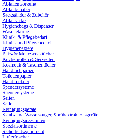
Abfallentsorgung
Abfallbehälter
Sackständer & Zubehör
Abfallsäcke
Hygienebags & Dispenser
Wäschekörbe
Klinik- & Pflegebedarf
Klinik- und Pflegebedarf
Hygienepapiere
Putz- & Mehrzwecktücher
Küchenrollen & Servietten
Kosmetik & Taschentücher
Handtuchpapier
Toilettenpapier
Handtrockner
Spendersysteme
Spendersysteme
Seifen
Seifen
Reinigungsgeräte
Staub- und Wassersauger, Sprühextraktionsgeräte
Reinigungsmaschinen
Spezialsortimente
Sicherheitsequipment
Lufterfrischer