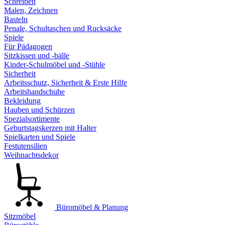
Schreiben
Malen, Zeichnen
Basteln
Penale, Schultaschen und Rucksäcke
Spiele
Für Pädagogen
Sitzkissen und -bälle
Kinder-Schulmöbel und -Stühle
Sicherheit
Arbeitsschutz, Sicherheit & Erste Hilfe
Arbeitshandschuhe
Bekleidung
Hauben und Schürzen
Spezialsortimente
Geburtstagskerzen mit Halter
Spielkarten und Spiele
Festutensilien
Weihnachtsdekor
Büromöbel & Planung
Sitzmöbel