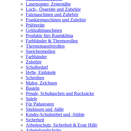
Laserpointer, Zeigestäbe
Loch-, Ösgeräte und Zubehör
Falzmaschinen und Zubehör
Frankiermaschinen und Zubehör
Prüfgeräte
Geldzählmaschinen
Produkte fürs Raumklima
Farbbänder & Thermorollen
Thermotransferrollen
Speichermedien
Farbbänder
Zubehör
Schulbedarf
Hefte, Einbände
Schreiben
Malen, Zeichnen
Basteln
Penale, Schultaschen und Rucksäcke
Spiele
Für Pädagogen
Sitzkissen und -bälle
Kinder-Schulmöbel und -Stühle
Sicherheit
Arbeitsschutz, Sicherheit & Erste Hilfe
Arbeitshandschuhe