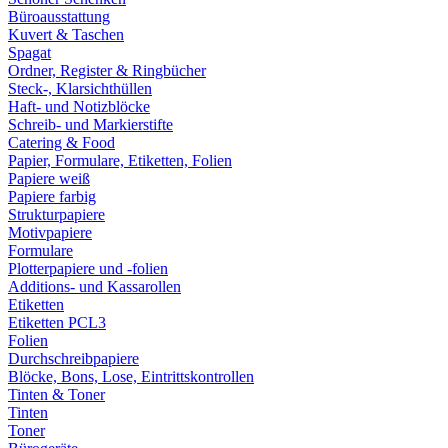
Büroausstattung
Kuvert & Taschen
Spagat
Ordner, Register & Ringbücher
Steck-, Klarsichthüllen
Haft- und Notizblöcke
Schreib- und Markierstifte
Catering & Food
Papier, Formulare, Etiketten, Folien
Papiere weiß
Papiere farbig
Strukturpapiere
Motivpapiere
Formulare
Plotterpapiere und -folien
Additions- und Kassarollen
Etiketten
Etiketten PCL3
Folien
Durchschreibpapiere
Blöcke, Bons, Lose, Eintrittskontrollen
Tinten & Toner
Tinten
Toner