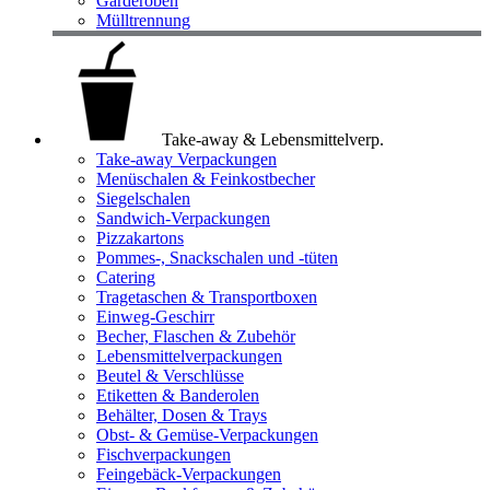
Garderoben
Mülltrennung
Take-away & Lebensmittelverp.
Take-away Verpackungen
Menüschalen & Feinkostbecher
Siegelschalen
Sandwich-Verpackungen
Pizzakartons
Pommes-, Snackschalen und -tüten
Catering
Tragetaschen & Transportboxen
Einweg-Geschirr
Becher, Flaschen & Zubehör
Lebensmittelverpackungen
Beutel & Verschlüsse
Etiketten & Banderolen
Behälter, Dosen & Trays
Obst- & Gemüse-Verpackungen
Fischverpackungen
Feingebäck-Verpackungen