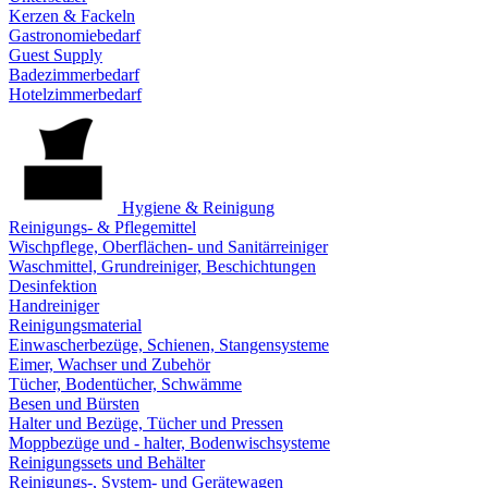
Kerzen & Fackeln
Gastronomiebedarf
Guest Supply
Badezimmerbedarf
Hotelzimmerbedarf
Hygiene & Reinigung
Reinigungs- & Pflegemittel
Wischpflege, Oberflächen- und Sanitärreiniger
Waschmittel, Grundreiniger, Beschichtungen
Desinfektion
Handreiniger
Reinigungsmaterial
Einwascherbezüge, Schienen, Stangensysteme
Eimer, Wachser und Zubehör
Tücher, Bodentücher, Schwämme
Besen und Bürsten
Halter und Bezüge, Tücher und Pressen
Moppbezüge und - halter, Bodenwischsysteme
Reinigungssets und Behälter
Reinigungs-, System- und Gerätewagen