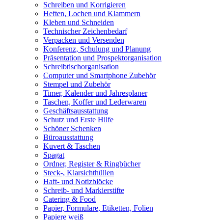
Schreiben und Korrigieren
Heften, Lochen und Klammern
Kleben und Schneiden
Technischer Zeichenbedarf
Verpacken und Versenden
Konferenz, Schulung und Planung
Präsentation und Prospektorganisation
Schreibtischorganisation
Computer und Smartphone Zubehör
Stempel und Zubehör
Timer, Kalender und Jahresplaner
Taschen, Koffer und Lederwaren
Geschäftsausstattung
Schutz und Erste Hilfe
Schöner Schenken
Büroausstattung
Kuvert & Taschen
Spagat
Ordner, Register & Ringbücher
Steck-, Klarsichthüllen
Haft- und Notizblöcke
Schreib- und Markierstifte
Catering & Food
Papier, Formulare, Etiketten, Folien
Papiere weiß