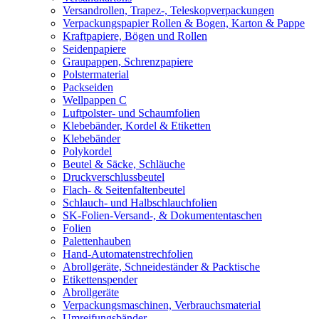
Versandrollen, Trapez-, Teleskopverpackungen
Verpackungspapier Rollen & Bogen, Karton & Pappe
Kraftpapiere, Bögen und Rollen
Seidenpapiere
Graupappen, Schrenzpapiere
Polstermaterial
Packseiden
Wellpappen C
Luftpolster- und Schaumfolien
Klebebänder, Kordel & Etiketten
Klebebänder
Polykordel
Beutel & Säcke, Schläuche
Druckverschlussbeutel
Flach- & Seitenfaltenbeutel
Schlauch- und Halbschlauchfolien
SK-Folien-Versand-, & Dokumententaschen
Folien
Palettenhauben
Hand-Automatenstrechfolien
Abrollgeräte, Schneideständer & Packtische
Etikettenspender
Abrollgeräte
Verpackungsmaschinen, Verbrauchsmaterial
Umreifungsbänder