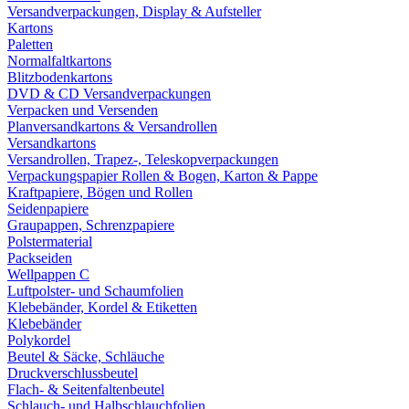
Versandverpackungen, Display & Aufsteller
Kartons
Paletten
Normalfaltkartons
Blitzbodenkartons
DVD & CD Versandverpackungen
Verpacken und Versenden
Planversandkartons & Versandrollen
Versandkartons
Versandrollen, Trapez-, Teleskopverpackungen
Verpackungspapier Rollen & Bogen, Karton & Pappe
Kraftpapiere, Bögen und Rollen
Seidenpapiere
Graupappen, Schrenzpapiere
Polstermaterial
Packseiden
Wellpappen C
Luftpolster- und Schaumfolien
Klebebänder, Kordel & Etiketten
Klebebänder
Polykordel
Beutel & Säcke, Schläuche
Druckverschlussbeutel
Flach- & Seitenfaltenbeutel
Schlauch- und Halbschlauchfolien