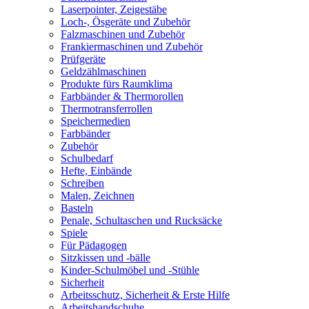
Laserpointer, Zeigestäbe
Loch-, Ösgeräte und Zubehör
Falzmaschinen und Zubehör
Frankiermaschinen und Zubehör
Prüfgeräte
Geldzählmaschinen
Produkte fürs Raumklima
Farbbänder & Thermorollen
Thermotransferrollen
Speichermedien
Farbbänder
Zubehör
Schulbedarf
Hefte, Einbände
Schreiben
Malen, Zeichnen
Basteln
Penale, Schultaschen und Rucksäcke
Spiele
Für Pädagogen
Sitzkissen und -bälle
Kinder-Schulmöbel und -Stühle
Sicherheit
Arbeitsschutz, Sicherheit & Erste Hilfe
Arbeitshandschuhe