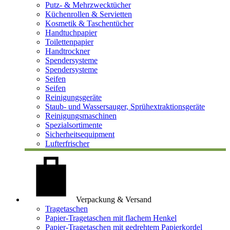
Putz- & Mehrzwecktücher
Küchenrollen & Servietten
Kosmetik & Taschentücher
Handtuchpapier
Toilettenpapier
Handtrockner
Spendersysteme
Spendersysteme
Seifen
Seifen
Reinigungsgeräte
Staub- und Wassersauger, Sprühextraktionsgeräte
Reinigungsmaschinen
Spezialsortimente
Sicherheitsequipment
Lufterfrischer
Verpackung & Versand
Tragetaschen
Papier-Tragetaschen mit flachem Henkel
Papier-Tragetaschen mit gedrehtem Papierkordel