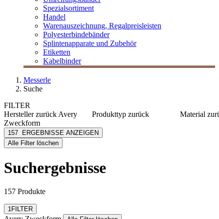
Spezialsortiment
Handel
Warenauszeichnung, Regalpreisleisten
Polyesterbindebänder
Splintenapparate und Zubehör
Etiketten
Kabelbinder
Messerle
Suche
FILTER
Hersteller
zurück
Avery
Produkttyp
zurück
Material
zur
Zweckform
Etiketten
Papier
Avery Zweckform
157
ERGEBNISSE ANZEIGEN
Notizblöcke
Polyeste
[e] one
Alle Filter löschen
Kunststo
[I`KU]
PE
3L
Suchergebnisse
PP
3M
mehr anzeig
Abus
mehr anzeigen
157 Produkte
Filter zurücksetzen
1
FILTER
Avery Zweckform