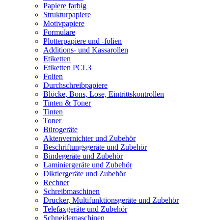
Papiere farbig
Strukturpapiere
Motivpapiere
Formulare
Plotterpapiere und -folien
Additions- und Kassarollen
Etiketten
Etiketten PCL3
Folien
Durchschreibpapiere
Blöcke, Bons, Lose, Eintrittskontrollen
Tinten & Toner
Tinten
Toner
Bürogeräte
Aktenvernichter und Zubehör
Beschriftungsgeräte und Zubehör
Bindegeräte und Zubehör
Laminiergeräte und Zubehör
Diktiergeräte und Zubehör
Rechner
Schreibmaschinen
Drucker, Multifunktionsgeräte und Zubehör
Telefaxgeräte und Zubehör
Schneidemaschinen