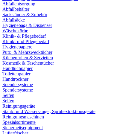
Abfallentsorgung
Abfallbehälter
Sackständer & Zubehör
Abfallsäcke
Hygienebags & Dispenser
Wäschekörbe
Klinik- & Pflegebedarf
Klinik- und Pflegebedarf
Hygienepapiere
Putz- & Mehrzwecktücher
Küchenrollen & Servietten
Kosmetik & Taschentücher
Handtuchpapier
Toilettenpapier
Handtrockner
Spendersysteme
Spendersysteme
Seifen
Seifen
Reinigungsgeräte
Staub- und Wassersauger, Sprühextraktionsgeräte
Reinigungsmaschinen
Spezialsortimente
Sicherheitsequipment
Lufterfrischer