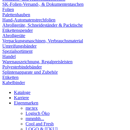
SK-Folien-Versand-, & Dokumententaschen
Folien
Palettenhauben
Hand-Automatenstrechfolien
Abrollgeräte, Schneideständer & Packtische
Etikettenspender
Abrollgeräte
Verpackungsmaschinen, Verbrauchsmaterial
Umreifungsbänder
Spezialsortiment
Handel
Warenauszeichnung, Regalpreisleisten
Polyesterbindebänder
Splintenapparate und Zubehör
Etiketten
Kabelbinder
Kataloge
Karriere
Eigenmarken
me:tex
Logisch Öko
mmmhh...
Cool and Fresh
LOGO & [I´KU]