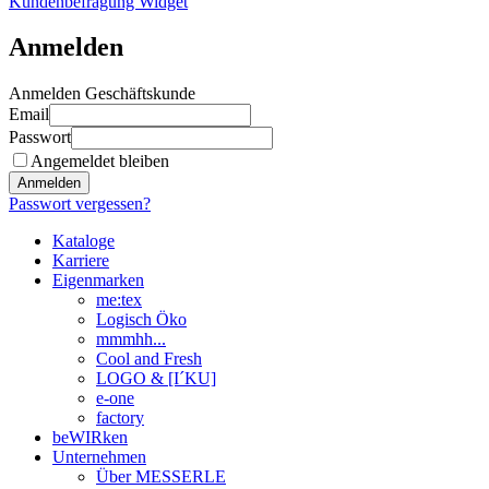
Kundenbefragung Widget
Anmelden
Anmelden Geschäftskunde
Email
Passwort
Angemeldet bleiben
Anmelden
Passwort vergessen?
Kataloge
Karriere
Eigenmarken
me:tex
Logisch Öko
mmmhh...
Cool and Fresh
LOGO & [I´KU]
e-one
factory
beWIRken
Unternehmen
Über MESSERLE