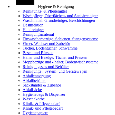
Hygiene & Reinigung
Reinigungs- & Pflegemittel
Wischpflege, Oberflächen- und Sanitärreiniger
Waschmittel, Grundreiniger, Beschichtungen
Desinfektion
Handreiniger
Reinigungsmaterial
Einwascherbezüge, Schienen, Stangensysteme
Eimer, Wachser und Zubehör
Tücher, Bodentücher, Schwämme
Besen und Bürsten
Halter und Bezüge, Tücher und Pressen
Moppbezüge und - halter, Bodenwischsysteme
Reinigungssets und Behälter
Reinigungs-, System- und Gerätewagen
Abfallentsorgung
Abfallbehälter
Sackständer & Zubehör
Abfallsäcke
Hygienebags & Dispenser
Wäschekörbe
Klinik- & Pflegebedarf
Klinik- und Pflegebedarf
Hygienepapiere