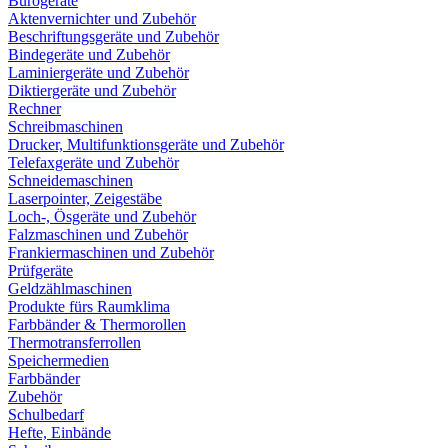
Bürogeräte
Aktenvernichter und Zubehör
Beschriftungsgeräte und Zubehör
Bindegeräte und Zubehör
Laminiergeräte und Zubehör
Diktiergeräte und Zubehör
Rechner
Schreibmaschinen
Drucker, Multifunktionsgeräte und Zubehör
Telefaxgeräte und Zubehör
Schneidemaschinen
Laserpointer, Zeigestäbe
Loch-, Ösgeräte und Zubehör
Falzmaschinen und Zubehör
Frankiermaschinen und Zubehör
Prüfgeräte
Geldzählmaschinen
Produkte fürs Raumklima
Farbbänder & Thermorollen
Thermotransferrollen
Speichermedien
Farbbänder
Zubehör
Schulbedarf
Hefte, Einbände