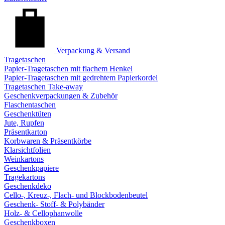
Verpackung & Versand
Tragetaschen
Papier-Tragetaschen mit flachem Henkel
Papier-Tragetaschen mit gedrehtem Papierkordel
Tragetaschen Take-away
Geschenkverpackungen & Zubehör
Flaschentaschen
Geschenktüten
Jute, Rupfen
Präsentkarton
Korbwaren & Präsentkörbe
Klarsichtfolien
Weinkartons
Geschenkpapiere
Tragekartons
Geschenkdeko
Cello-, Kreuz-, Flach- und Blockbodenbeutel
Geschenk- Stoff- & Polybänder
Holz- & Cellophanwolle
Geschenkboxen