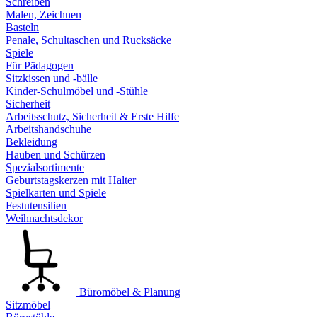
Schreiben
Malen, Zeichnen
Basteln
Penale, Schultaschen und Rucksäcke
Spiele
Für Pädagogen
Sitzkissen und -bälle
Kinder-Schulmöbel und -Stühle
Sicherheit
Arbeitsschutz, Sicherheit & Erste Hilfe
Arbeitshandschuhe
Bekleidung
Hauben und Schürzen
Spezialsortimente
Geburtstagskerzen mit Halter
Spielkarten und Spiele
Festutensilien
Weihnachtsdekor
Büromöbel & Planung
Sitzmöbel