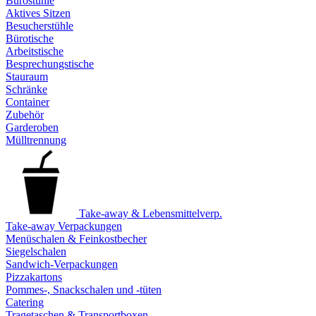
Bürostühle
Aktives Sitzen
Besucherstühle
Bürotische
Arbeitstische
Besprechungstische
Stauraum
Schränke
Container
Zubehör
Garderoben
Mülltrennung
Take-away & Lebensmittelverp.
Take-away Verpackungen
Menüschalen & Feinkostbecher
Siegelschalen
Sandwich-Verpackungen
Pizzakartons
Pommes-, Snackschalen und -tüten
Catering
Tragetaschen & Transportboxen