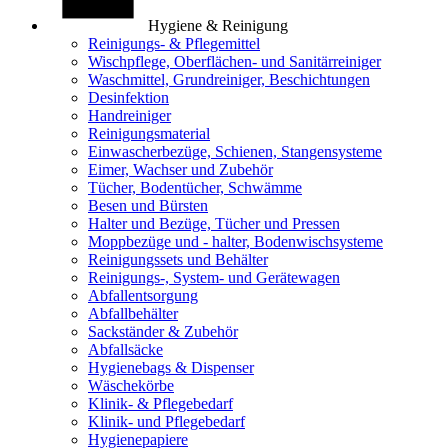
Hygiene & Reinigung
Reinigungs- & Pflegemittel
Wischpflege, Oberflächen- und Sanitärreiniger
Waschmittel, Grundreiniger, Beschichtungen
Desinfektion
Handreiniger
Reinigungsmaterial
Einwascherbezüge, Schienen, Stangensysteme
Eimer, Wachser und Zubehör
Tücher, Bodentücher, Schwämme
Besen und Bürsten
Halter und Bezüge, Tücher und Pressen
Moppbezüge und - halter, Bodenwischsysteme
Reinigungssets und Behälter
Reinigungs-, System- und Gerätewagen
Abfallentsorgung
Abfallbehälter
Sackständer & Zubehör
Abfallsäcke
Hygienebags & Dispenser
Wäschekörbe
Klinik- & Pflegebedarf
Klinik- und Pflegebedarf
Hygienepapiere