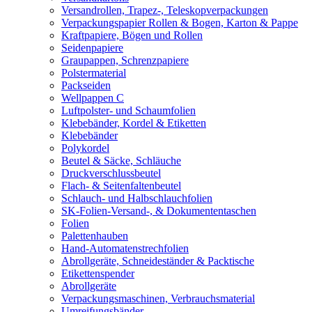
Versandrollen, Trapez-, Teleskopverpackungen
Verpackungspapier Rollen & Bogen, Karton & Pappe
Kraftpapiere, Bögen und Rollen
Seidenpapiere
Graupappen, Schrenzpapiere
Polstermaterial
Packseiden
Wellpappen C
Luftpolster- und Schaumfolien
Klebebänder, Kordel & Etiketten
Klebebänder
Polykordel
Beutel & Säcke, Schläuche
Druckverschlussbeutel
Flach- & Seitenfaltenbeutel
Schlauch- und Halbschlauchfolien
SK-Folien-Versand-, & Dokumententaschen
Folien
Palettenhauben
Hand-Automatenstrechfolien
Abrollgeräte, Schneideständer & Packtische
Etikettenspender
Abrollgeräte
Verpackungsmaschinen, Verbrauchsmaterial
Umreifungsbänder