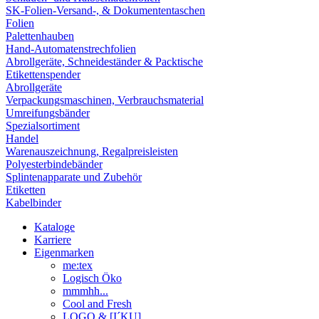
SK-Folien-Versand-, & Dokumententaschen
Folien
Palettenhauben
Hand-Automatenstrechfolien
Abrollgeräte, Schneideständer & Packtische
Etikettenspender
Abrollgeräte
Verpackungsmaschinen, Verbrauchsmaterial
Umreifungsbänder
Spezialsortiment
Handel
Warenauszeichnung, Regalpreisleisten
Polyesterbindebänder
Splintenapparate und Zubehör
Etiketten
Kabelbinder
Kataloge
Karriere
Eigenmarken
me:tex
Logisch Öko
mmmhh...
Cool and Fresh
LOGO & [I´KU]