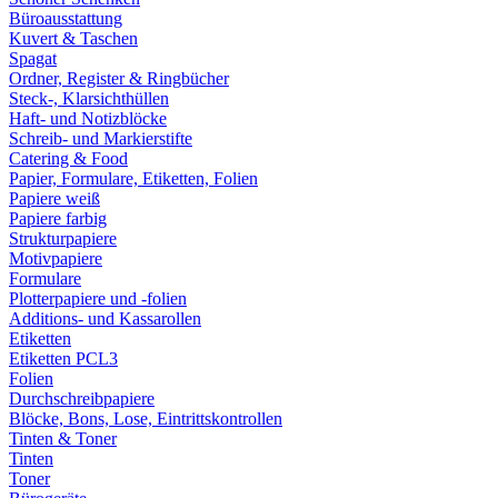
Büroausstattung
Kuvert & Taschen
Spagat
Ordner, Register & Ringbücher
Steck-, Klarsichthüllen
Haft- und Notizblöcke
Schreib- und Markierstifte
Catering & Food
Papier, Formulare, Etiketten, Folien
Papiere weiß
Papiere farbig
Strukturpapiere
Motivpapiere
Formulare
Plotterpapiere und -folien
Additions- und Kassarollen
Etiketten
Etiketten PCL3
Folien
Durchschreibpapiere
Blöcke, Bons, Lose, Eintrittskontrollen
Tinten & Toner
Tinten
Toner