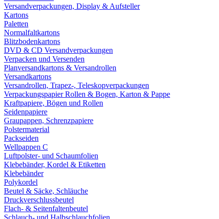
Versandverpackungen, Display & Aufsteller
Kartons
Paletten
Normalfaltkartons
Blitzbodenkartons
DVD & CD Versandverpackungen
Verpacken und Versenden
Planversandkartons & Versandrollen
Versandkartons
Versandrollen, Trapez-, Teleskopverpackungen
Verpackungspapier Rollen & Bogen, Karton & Pappe
Kraftpapiere, Bögen und Rollen
Seidenpapiere
Graupappen, Schrenzpapiere
Polstermaterial
Packseiden
Wellpappen C
Luftpolster- und Schaumfolien
Klebebänder, Kordel & Etiketten
Klebebänder
Polykordel
Beutel & Säcke, Schläuche
Druckverschlussbeutel
Flach- & Seitenfaltenbeutel
Schlauch- und Halbschlauchfolien