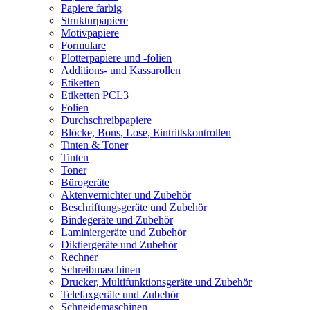
Papiere farbig
Strukturpapiere
Motivpapiere
Formulare
Plotterpapiere und -folien
Additions- und Kassarollen
Etiketten
Etiketten PCL3
Folien
Durchschreibpapiere
Blöcke, Bons, Lose, Eintrittskontrollen
Tinten & Toner
Tinten
Toner
Bürogeräte
Aktenvernichter und Zubehör
Beschriftungsgeräte und Zubehör
Bindegeräte und Zubehör
Laminiergeräte und Zubehör
Diktiergeräte und Zubehör
Rechner
Schreibmaschinen
Drucker, Multifunktionsgeräte und Zubehör
Telefaxgeräte und Zubehör
Schneidemaschinen