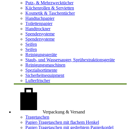
Putz- & Mehrzwecktücher
Küchenrollen & Servietten
Kosmetik & Taschentücher
Handtuchpapier
Toilettenpapier
Handtrockner
Spendersysteme
Spendersysteme
Seifen
Seifen
Reinigungsgeräte
Staub- und Wassersauger, Sprühextraktionsgeräte
Reinigungsmaschinen
Spezialsortimente
Sicherheitsequipment
Lufterfrischer
Verpackung & Versand
Tragetaschen
Papier-Tragetaschen mit flachem Henkel
Papier-Tragetaschen mit gedrehtem Papierkordel