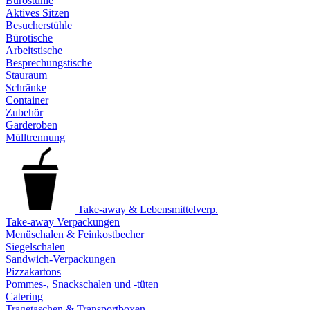
Bürostühle
Aktives Sitzen
Besucherstühle
Bürotische
Arbeitstische
Besprechungstische
Stauraum
Schränke
Container
Zubehör
Garderoben
Mülltrennung
Take-away & Lebensmittelverp.
Take-away Verpackungen
Menüschalen & Feinkostbecher
Siegelschalen
Sandwich-Verpackungen
Pizzakartons
Pommes-, Snackschalen und -tüten
Catering
Tragetaschen & Transportboxen