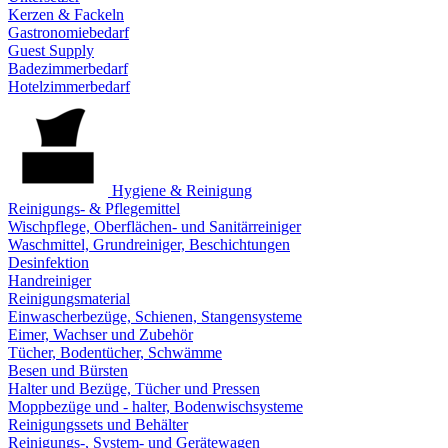
Kerzen & Fackeln
Gastronomiebedarf
Guest Supply
Badezimmerbedarf
Hotelzimmerbedarf
Hygiene & Reinigung
Reinigungs- & Pflegemittel
Wischpflege, Oberflächen- und Sanitärreiniger
Waschmittel, Grundreiniger, Beschichtungen
Desinfektion
Handreiniger
Reinigungsmaterial
Einwascherbezüge, Schienen, Stangensysteme
Eimer, Wachser und Zubehör
Tücher, Bodentücher, Schwämme
Besen und Bürsten
Halter und Bezüge, Tücher und Pressen
Moppbezüge und - halter, Bodenwischsysteme
Reinigungssets und Behälter
Reinigungs-, System- und Gerätewagen