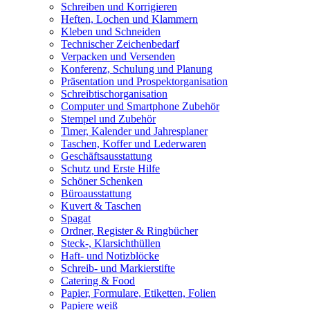
Schreiben und Korrigieren
Heften, Lochen und Klammern
Kleben und Schneiden
Technischer Zeichenbedarf
Verpacken und Versenden
Konferenz, Schulung und Planung
Präsentation und Prospektorganisation
Schreibtischorganisation
Computer und Smartphone Zubehör
Stempel und Zubehör
Timer, Kalender und Jahresplaner
Taschen, Koffer und Lederwaren
Geschäftsausstattung
Schutz und Erste Hilfe
Schöner Schenken
Büroausstattung
Kuvert & Taschen
Spagat
Ordner, Register & Ringbücher
Steck-, Klarsichthüllen
Haft- und Notizblöcke
Schreib- und Markierstifte
Catering & Food
Papier, Formulare, Etiketten, Folien
Papiere weiß