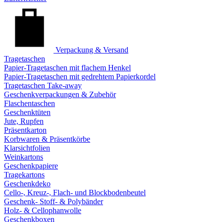
Verpackung & Versand
Tragetaschen
Papier-Tragetaschen mit flachem Henkel
Papier-Tragetaschen mit gedrehtem Papierkordel
Tragetaschen Take-away
Geschenkverpackungen & Zubehör
Flaschentaschen
Geschenktüten
Jute, Rupfen
Präsentkarton
Korbwaren & Präsentkörbe
Klarsichtfolien
Weinkartons
Geschenkpapiere
Tragekartons
Geschenkdeko
Cello-, Kreuz-, Flach- und Blockbodenbeutel
Geschenk- Stoff- & Polybänder
Holz- & Cellophanwolle
Geschenkboxen