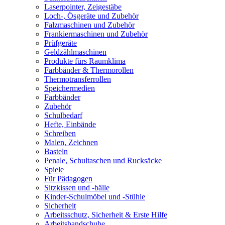
Laserpointer, Zeigestäbe
Loch-, Ösgeräte und Zubehör
Falzmaschinen und Zubehör
Frankiermaschinen und Zubehör
Prüfgeräte
Geldzählmaschinen
Produkte fürs Raumklima
Farbbänder & Thermorollen
Thermotransferrollen
Speichermedien
Farbbänder
Zubehör
Schulbedarf
Hefte, Einbände
Schreiben
Malen, Zeichnen
Basteln
Penale, Schultaschen und Rucksäcke
Spiele
Für Pädagogen
Sitzkissen und -bälle
Kinder-Schulmöbel und -Stühle
Sicherheit
Arbeitsschutz, Sicherheit & Erste Hilfe
Arbeitshandschuhe