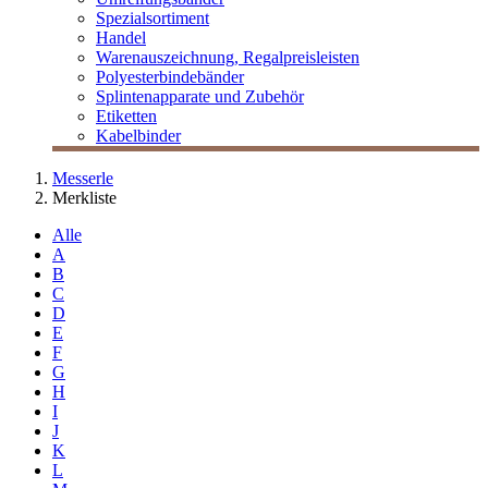
Spezialsortiment
Handel
Warenauszeichnung, Regalpreisleisten
Polyesterbindebänder
Splintenapparate und Zubehör
Etiketten
Kabelbinder
Messerle
Merkliste
Alle
A
B
C
D
E
F
G
H
I
J
K
L