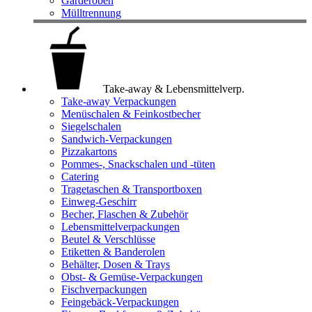
Garderoben
Mülltrennung
Take-away & Lebensmittelverp.
Take-away Verpackungen
Menüschalen & Feinkostbecher
Siegelschalen
Sandwich-Verpackungen
Pizzakartons
Pommes-, Snackschalen und -tüten
Catering
Tragetaschen & Transportboxen
Einweg-Geschirr
Becher, Flaschen & Zubehör
Lebensmittelverpackungen
Beutel & Verschlüsse
Etiketten & Banderolen
Behälter, Dosen & Trays
Obst- & Gemüse-Verpackungen
Fischverpackungen
Feingebäck-Verpackungen