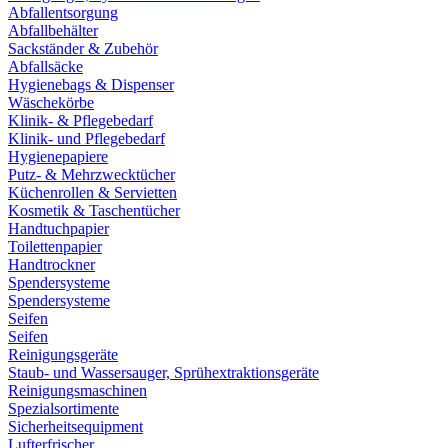
Abfallentsorgung
Abfallbehälter
Sackständer & Zubehör
Abfallsäcke
Hygienebags & Dispenser
Wäschekörbe
Klinik- & Pflegebedarf
Klinik- und Pflegebedarf
Hygienepapiere
Putz- & Mehrzwecktücher
Küchenrollen & Servietten
Kosmetik & Taschentücher
Handtuchpapier
Toilettenpapier
Handtrockner
Spendersysteme
Spendersysteme
Seifen
Seifen
Reinigungsgeräte
Staub- und Wassersauger, Sprühextraktionsgeräte
Reinigungsmaschinen
Spezialsortimente
Sicherheitsequipment
Lufterfrischer