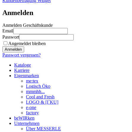
Kundenbefragung Widget
Anmelden
Anmelden Geschäftskunde
Email
Passwort
Angemeldet bleiben
Anmelden
Passwort vergessen?
Kataloge
Karriere
Eigenmarken
me:tex
Logisch Öko
mmmhh...
Cool and Fresh
LOGO & [I´KU]
e-one
factory
beWIRken
Unternehmen
Über MESSERLE