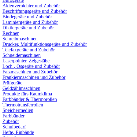
Bürogeräte
Aktenvernichter und Zubehör
Beschriftungsgeräte und Zubehör
Bindegeräte und Zubehör
Laminiergeräte und Zubehör
Diktiergeräte und Zubehör
Rechner
Schreibmaschinen
Drucker, Multifunktionsgeräte und Zubehör
Telefaxgeräte und Zubehör
Schneidemaschinen
Laserpointer, Zeigestäbe
Loch-, Ösgeräte und Zubehör
Falzmaschinen und Zubehör
Frankiermaschinen und Zubehör
Prüfgeräte
Geldzählmaschinen
Produkte fürs Raumklima
Farbbänder & Thermorollen
Thermotransferrollen
Speichermedien
Farbbänder
Zubehör
Schulbedarf
Hefte, Einbände