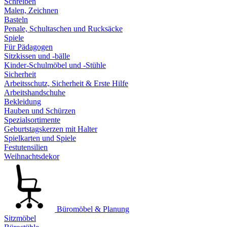
Schreiben
Malen, Zeichnen
Basteln
Penale, Schultaschen und Rucksäcke
Spiele
Für Pädagogen
Sitzkissen und -bälle
Kinder-Schulmöbel und -Stühle
Sicherheit
Arbeitsschutz, Sicherheit & Erste Hilfe
Arbeitshandschuhe
Bekleidung
Hauben und Schürzen
Spezialsortimente
Geburtstagskerzen mit Halter
Spielkarten und Spiele
Festutensilien
Weihnachtsdekor
Büromöbel & Planung
Sitzmöbel