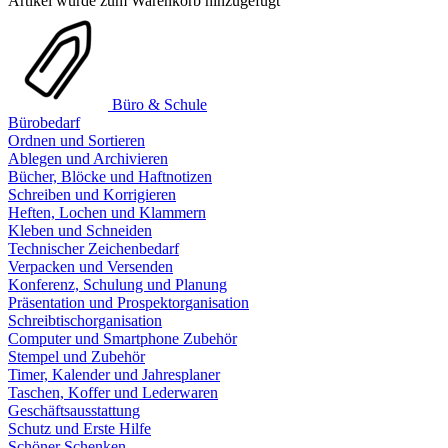
Artikel wurde zum Warenkorb hinzugefügt
Büro & Schule
Bürobedarf
Ordnen und Sortieren
Ablegen und Archivieren
Bücher, Blöcke und Haftnotizen
Schreiben und Korrigieren
Heften, Lochen und Klammern
Kleben und Schneiden
Technischer Zeichenbedarf
Verpacken und Versenden
Konferenz, Schulung und Planung
Präsentation und Prospektorganisation
Schreibtischorganisation
Computer und Smartphone Zubehör
Stempel und Zubehör
Timer, Kalender und Jahresplaner
Taschen, Koffer und Lederwaren
Geschäftsausstattung
Schutz und Erste Hilfe
Schöner Schenken