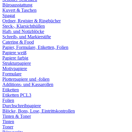
Büroausstattung
Kuvert & Taschen
Spagat
Ordner, Register & Ringbücher
Steck-, Klarsichthüllen
Haft- und Notizblöcke
Schreib- und Markierstifte
Catering & Food
Papier, Formulare, Etiketten, Folien
Papiere weiß
Papiere farbig
Strukturpapiere
Motivpapiere
Formulare
Plotterpapiere und -folien
Additions- und Kassarollen
Etiketten
Etiketten PCL3
Folien
Durchschreibpapiere
Blöcke, Bons, Lose, Eintrittskontrollen
Tinten & Toner
Tinten
Toner