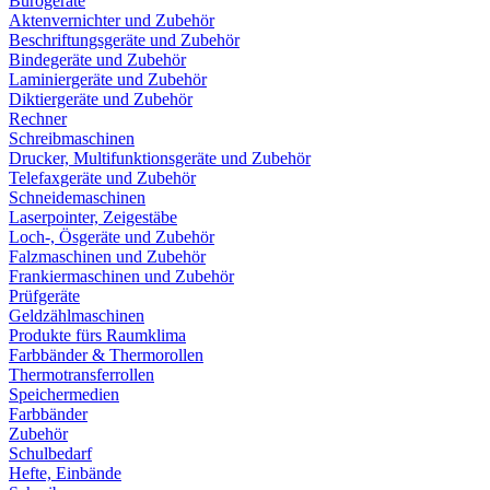
Bürogeräte
Aktenvernichter und Zubehör
Beschriftungsgeräte und Zubehör
Bindegeräte und Zubehör
Laminiergeräte und Zubehör
Diktiergeräte und Zubehör
Rechner
Schreibmaschinen
Drucker, Multifunktionsgeräte und Zubehör
Telefaxgeräte und Zubehör
Schneidemaschinen
Laserpointer, Zeigestäbe
Loch-, Ösgeräte und Zubehör
Falzmaschinen und Zubehör
Frankiermaschinen und Zubehör
Prüfgeräte
Geldzählmaschinen
Produkte fürs Raumklima
Farbbänder & Thermorollen
Thermotransferrollen
Speichermedien
Farbbänder
Zubehör
Schulbedarf
Hefte, Einbände