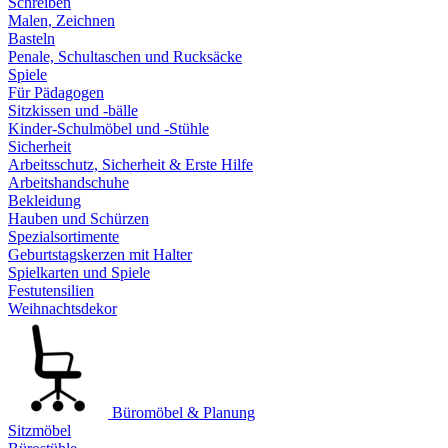
Schreiben
Malen, Zeichnen
Basteln
Penale, Schultaschen und Rucksäcke
Spiele
Für Pädagogen
Sitzkissen und -bälle
Kinder-Schulmöbel und -Stühle
Sicherheit
Arbeitsschutz, Sicherheit & Erste Hilfe
Arbeitshandschuhe
Bekleidung
Hauben und Schürzen
Spezialsortimente
Geburtstagskerzen mit Halter
Spielkarten und Spiele
Festutensilien
Weihnachtsdekor
Büromöbel & Planung
Sitzmöbel