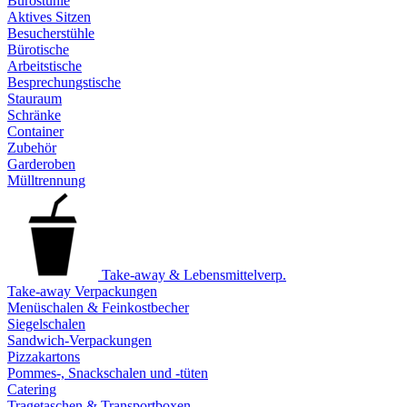
Bürostühle
Aktives Sitzen
Besucherstühle
Bürotische
Arbeitstische
Besprechungstische
Stauraum
Schränke
Container
Zubehör
Garderoben
Mülltrennung
Take-away & Lebensmittelverp.
Take-away Verpackungen
Menüschalen & Feinkostbecher
Siegelschalen
Sandwich-Verpackungen
Pizzakartons
Pommes-, Snackschalen und -tüten
Catering
Tragetaschen & Transportboxen