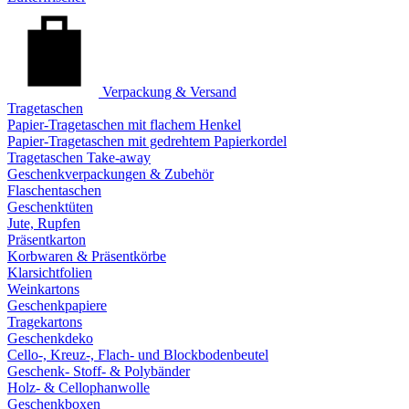
Verpackung & Versand
Tragetaschen
Papier-Tragetaschen mit flachem Henkel
Papier-Tragetaschen mit gedrehtem Papierkordel
Tragetaschen Take-away
Geschenkverpackungen & Zubehör
Flaschentaschen
Geschenktüten
Jute, Rupfen
Präsentkarton
Korbwaren & Präsentkörbe
Klarsichtfolien
Weinkartons
Geschenkpapiere
Tragekartons
Geschenkdeko
Cello-, Kreuz-, Flach- und Blockbodenbeutel
Geschenk- Stoff- & Polybänder
Holz- & Cellophanwolle
Geschenkboxen