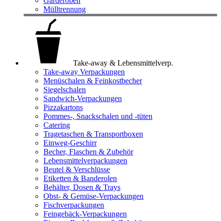
Garderoben
Mülltrennung
Take-away & Lebensmittelverp.
Take-away Verpackungen
Menüschalen & Feinkostbecher
Siegelschalen
Sandwich-Verpackungen
Pizzakartons
Pommes-, Snackschalen und -tüten
Catering
Tragetaschen & Transportboxen
Einweg-Geschirr
Becher, Flaschen & Zubehör
Lebensmittelverpackungen
Beutel & Verschlüsse
Etiketten & Banderolen
Behälter, Dosen & Trays
Obst- & Gemüse-Verpackungen
Fischverpackungen
Feingebäck-Verpackungen