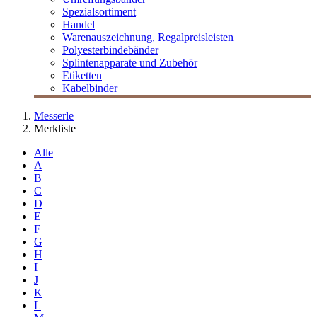
Spezialsortiment
Handel
Warenauszeichnung, Regalpreisleisten
Polyesterbindebänder
Splintenapparate und Zubehör
Etiketten
Kabelbinder
Messerle
Merkliste
Alle
A
B
C
D
E
F
G
H
I
J
K
L