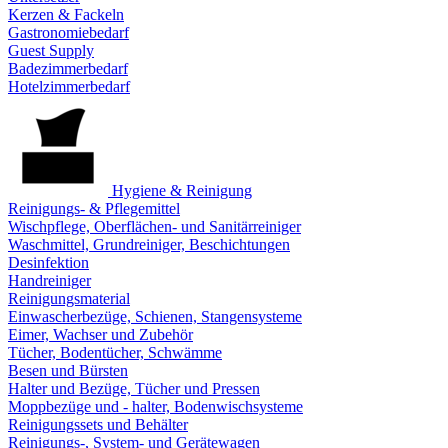
Kerzen & Fackeln
Gastronomiebedarf
Guest Supply
Badezimmerbedarf
Hotelzimmerbedarf
Hygiene & Reinigung
Reinigungs- & Pflegemittel
Wischpflege, Oberflächen- und Sanitärreiniger
Waschmittel, Grundreiniger, Beschichtungen
Desinfektion
Handreiniger
Reinigungsmaterial
Einwascherbezüge, Schienen, Stangensysteme
Eimer, Wachser und Zubehör
Tücher, Bodentücher, Schwämme
Besen und Bürsten
Halter und Bezüge, Tücher und Pressen
Moppbezüge und - halter, Bodenwischsysteme
Reinigungssets und Behälter
Reinigungs-, System- und Gerätewagen