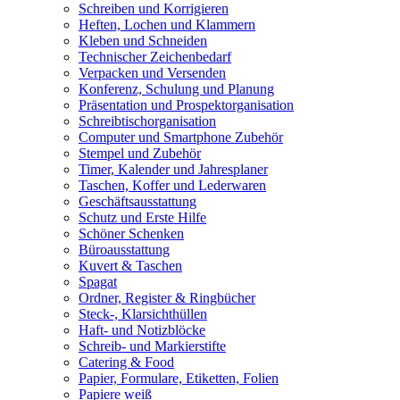
Schreiben und Korrigieren
Heften, Lochen und Klammern
Kleben und Schneiden
Technischer Zeichenbedarf
Verpacken und Versenden
Konferenz, Schulung und Planung
Präsentation und Prospektorganisation
Schreibtischorganisation
Computer und Smartphone Zubehör
Stempel und Zubehör
Timer, Kalender und Jahresplaner
Taschen, Koffer und Lederwaren
Geschäftsausstattung
Schutz und Erste Hilfe
Schöner Schenken
Büroausstattung
Kuvert & Taschen
Spagat
Ordner, Register & Ringbücher
Steck-, Klarsichthüllen
Haft- und Notizblöcke
Schreib- und Markierstifte
Catering & Food
Papier, Formulare, Etiketten, Folien
Papiere weiß