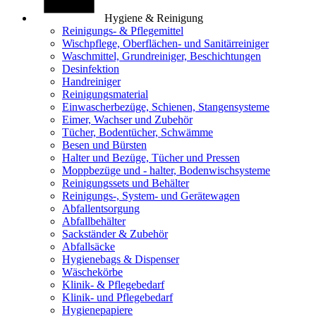
Hygiene & Reinigung
Reinigungs- & Pflegemittel
Wischpflege, Oberflächen- und Sanitärreiniger
Waschmittel, Grundreiniger, Beschichtungen
Desinfektion
Handreiniger
Reinigungsmaterial
Einwascherbezüge, Schienen, Stangensysteme
Eimer, Wachser und Zubehör
Tücher, Bodentücher, Schwämme
Besen und Bürsten
Halter und Bezüge, Tücher und Pressen
Moppbezüge und - halter, Bodenwischsysteme
Reinigungssets und Behälter
Reinigungs-, System- und Gerätewagen
Abfallentsorgung
Abfallbehälter
Sackständer & Zubehör
Abfallsäcke
Hygienebags & Dispenser
Wäschekörbe
Klinik- & Pflegebedarf
Klinik- und Pflegebedarf
Hygienepapiere