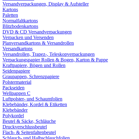
Versandverpackungen, Display & Aufsteller
Kartons
Paletten
Normalfaltkartons
Blitzbodenkartons
DVD & CD Versandverpackungen
Verpacken und Versenden
Planversandkartons & Versandrollen
Versandkartons
Versandrollen, Trapez-, Teleskopverpackungen
Verpackungspapier Rollen & Bogen, Karton & Pappe
Kraftpapiere, Bögen und Rollen
Seidenpapiere
Graupappen, Schrenzpapiere
Polstermaterial
Packseiden
Wellpappen C
Luftpolster- und Schaumfolien
Klebebänder, Kordel & Etiketten
Klebebänder
Polykordel
Beutel & Säcke, Schläuche
Druckverschlussbeutel
Flach- & Seitenfaltenbeutel
Schlauch- und Halbschlauchfolien