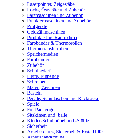
Laserpointer, Zeigestäbe
Loch-, Ösgeräte und Zubehör
Falzmaschinen und Zubehör
Frankiermaschinen und Zubehör
Prüfgeräte
Geldzählmaschinen
Produkte fürs Raumklima
Farbbänder & Thermorollen
Thermotransferrollen
Speichermedien
Farbbänder
Zubehör
Schulbedarf
Hefte, Einbände
Schreiben
Malen, Zeichnen
Basteln
Penale, Schultaschen und Rucksäcke
Spiele
Für Pädagogen
Sitzkissen und -bälle
Kinder-Schulmöbel und -Stühle
Sicherheit
Arbeitsschutz, Sicherheit & Erste Hilfe
Arbeitshandschuhe