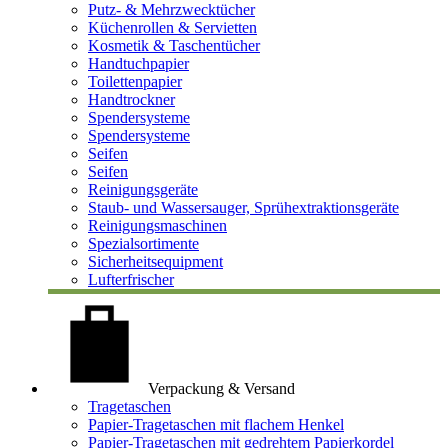
Putz- & Mehrzwecktücher
Küchenrollen & Servietten
Kosmetik & Taschentücher
Handtuchpapier
Toilettenpapier
Handtrockner
Spendersysteme
Spendersysteme
Seifen
Seifen
Reinigungsgeräte
Staub- und Wassersauger, Sprühextraktionsgeräte
Reinigungsmaschinen
Spezialsortimente
Sicherheitsequipment
Lufterfrischer
Verpackung & Versand
Tragetaschen
Papier-Tragetaschen mit flachem Henkel
Papier-Tragetaschen mit gedrehtem Papierkordel