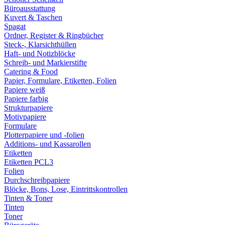
Büroausstattung
Kuvert & Taschen
Spagat
Ordner, Register & Ringbücher
Steck-, Klarsichthüllen
Haft- und Notizblöcke
Schreib- und Markierstifte
Catering & Food
Papier, Formulare, Etiketten, Folien
Papiere weiß
Papiere farbig
Strukturpapiere
Motivpapiere
Formulare
Plotterpapiere und -folien
Additions- und Kassarollen
Etiketten
Etiketten PCL3
Folien
Durchschreibpapiere
Blöcke, Bons, Lose, Eintrittskontrollen
Tinten & Toner
Tinten
Toner