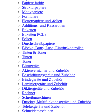
Papiere farbig
Strukturpapiere
Motivpapiere
Formulare
Plotterpapiere und -folien
Additions- und Kassarollen
Etiketten
Etiketten PCL3
Folien
Durchschreibpapiere
Blöcke, Bons, Lose, Eintrittskontrollen
Tinten & Toner
Tinten
Toner
Bürogeräte
Aktenvernichter und Zubehör
Beschriftungsgeräte und Zubehör
Bindegeräte und Zubehör
Laminiergeräte und Zubehör
Diktiergeräte und Zubehör
Rechner
Schreibmaschinen
Drucker, Multifunktionsgeräte und Zubehör
Telefaxgeräte und Zubehör
Schneidemaschinen