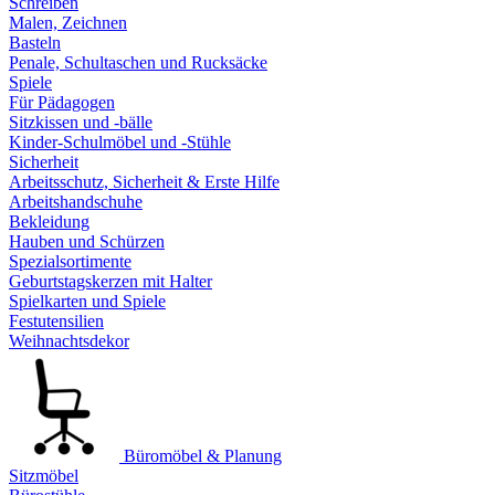
Schreiben
Malen, Zeichnen
Basteln
Penale, Schultaschen und Rucksäcke
Spiele
Für Pädagogen
Sitzkissen und -bälle
Kinder-Schulmöbel und -Stühle
Sicherheit
Arbeitsschutz, Sicherheit & Erste Hilfe
Arbeitshandschuhe
Bekleidung
Hauben und Schürzen
Spezialsortimente
Geburtstagskerzen mit Halter
Spielkarten und Spiele
Festutensilien
Weihnachtsdekor
Büromöbel & Planung
Sitzmöbel