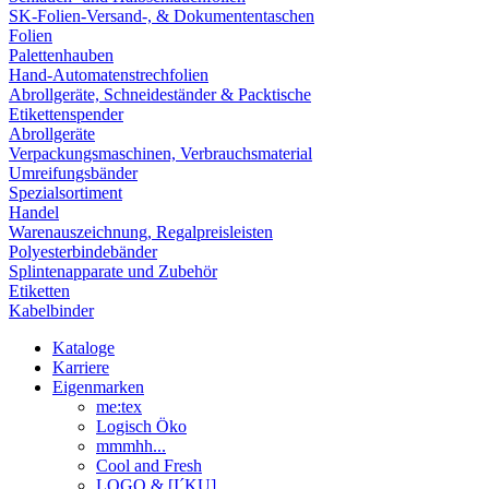
SK-Folien-Versand-, & Dokumententaschen
Folien
Palettenhauben
Hand-Automatenstrechfolien
Abrollgeräte, Schneideständer & Packtische
Etikettenspender
Abrollgeräte
Verpackungsmaschinen, Verbrauchsmaterial
Umreifungsbänder
Spezialsortiment
Handel
Warenauszeichnung, Regalpreisleisten
Polyesterbindebänder
Splintenapparate und Zubehör
Etiketten
Kabelbinder
Kataloge
Karriere
Eigenmarken
me:tex
Logisch Öko
mmmhh...
Cool and Fresh
LOGO & [I´KU]