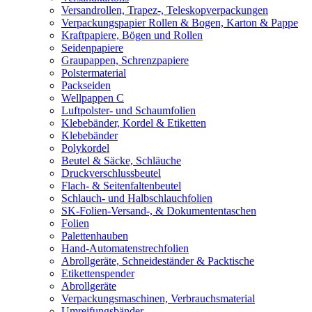
Versandrollen, Trapez-, Teleskopverpackungen
Verpackungspapier Rollen & Bogen, Karton & Pappe
Kraftpapiere, Bögen und Rollen
Seidenpapiere
Graupappen, Schrenzpapiere
Polstermaterial
Packseiden
Wellpappen C
Luftpolster- und Schaumfolien
Klebebänder, Kordel & Etiketten
Klebebänder
Polykordel
Beutel & Säcke, Schläuche
Druckverschlussbeutel
Flach- & Seitenfaltenbeutel
Schlauch- und Halbschlauchfolien
SK-Folien-Versand-, & Dokumententaschen
Folien
Palettenhauben
Hand-Automatenstrechfolien
Abrollgeräte, Schneideständer & Packtische
Etikettenspender
Abrollgeräte
Verpackungsmaschinen, Verbrauchsmaterial
Umreifungsbänder