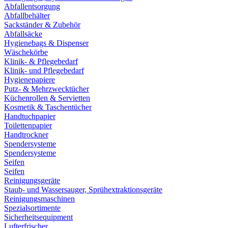
Abfallentsorgung
Abfallbehälter
Sackständer & Zubehör
Abfallsäcke
Hygienebags & Dispenser
Wäschekörbe
Klinik- & Pflegebedarf
Klinik- und Pflegebedarf
Hygienepapiere
Putz- & Mehrzwecktücher
Küchenrollen & Servietten
Kosmetik & Taschentücher
Handtuchpapier
Toilettenpapier
Handtrockner
Spendersysteme
Spendersysteme
Seifen
Seifen
Reinigungsgeräte
Staub- und Wassersauger, Sprühextraktionsgeräte
Reinigungsmaschinen
Spezialsortimente
Sicherheitsequipment
Lufterfrischer