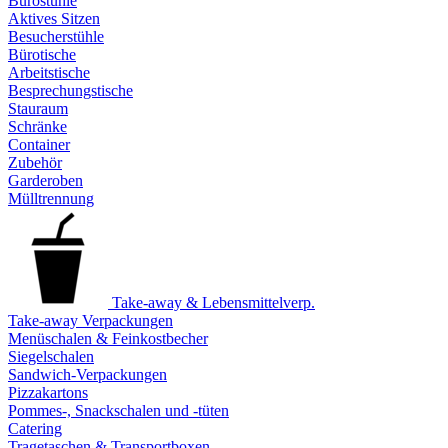
Bürostühle
Aktives Sitzen
Besucherstühle
Bürotische
Arbeitstische
Besprechungstische
Stauraum
Schränke
Container
Zubehör
Garderoben
Mülltrennung
Take-away & Lebensmittelverp.
Take-away Verpackungen
Menüschalen & Feinkostbecher
Siegelschalen
Sandwich-Verpackungen
Pizzakartons
Pommes-, Snackschalen und -tüten
Catering
Tragetaschen & Transportboxen