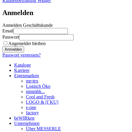
Kundenbefragung Widget
Anmelden
Anmelden Geschäftskunde
Email
Passwort
Angemeldet bleiben
Anmelden
Passwort vergessen?
Kataloge
Karriere
Eigenmarken
me:tex
Logisch Öko
mmmhh...
Cool and Fresh
LOGO & [I´KU]
e-one
factory
beWIRken
Unternehmen
Über MESSERLE