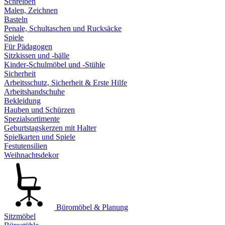
Schreiben
Malen, Zeichnen
Basteln
Penale, Schultaschen und Rucksäcke
Spiele
Für Pädagogen
Sitzkissen und -bälle
Kinder-Schulmöbel und -Stühle
Sicherheit
Arbeitsschutz, Sicherheit & Erste Hilfe
Arbeitshandschuhe
Bekleidung
Hauben und Schürzen
Spezialsortimente
Geburtstagskerzen mit Halter
Spielkarten und Spiele
Festutensilien
Weihnachtsdekor
Büromöbel & Planung
Sitzmöbel