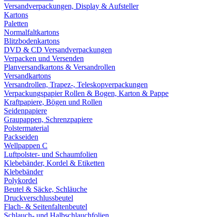
Versandverpackungen, Display & Aufsteller
Kartons
Paletten
Normalfaltkartons
Blitzbodenkartons
DVD & CD Versandverpackungen
Verpacken und Versenden
Planversandkartons & Versandrollen
Versandkartons
Versandrollen, Trapez-, Teleskopverpackungen
Verpackungspapier Rollen & Bogen, Karton & Pappe
Kraftpapiere, Bögen und Rollen
Seidenpapiere
Graupappen, Schrenzpapiere
Polstermaterial
Packseiden
Wellpappen C
Luftpolster- und Schaumfolien
Klebebänder, Kordel & Etiketten
Klebebänder
Polykordel
Beutel & Säcke, Schläuche
Druckverschlussbeutel
Flach- & Seitenfaltenbeutel
Schlauch- und Halbschlauchfolien