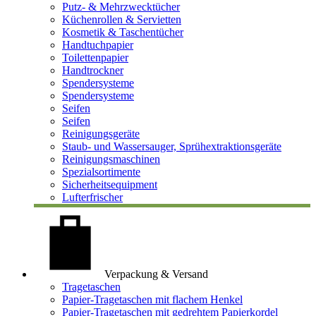
Putz- & Mehrzwecktücher
Küchenrollen & Servietten
Kosmetik & Taschentücher
Handtuchpapier
Toilettenpapier
Handtrockner
Spendersysteme
Spendersysteme
Seifen
Seifen
Reinigungsgeräte
Staub- und Wassersauger, Sprühextraktionsgeräte
Reinigungsmaschinen
Spezialsortimente
Sicherheitsequipment
Lufterfrischer
Verpackung & Versand
Tragetaschen
Papier-Tragetaschen mit flachem Henkel
Papier-Tragetaschen mit gedrehtem Papierkordel