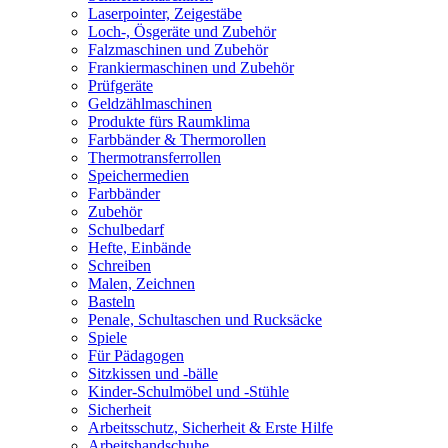
Laserpointer, Zeigestäbe
Loch-, Ösgeräte und Zubehör
Falzmaschinen und Zubehör
Frankiermaschinen und Zubehör
Prüfgeräte
Geldzählmaschinen
Produkte fürs Raumklima
Farbbänder & Thermorollen
Thermotransferrollen
Speichermedien
Farbbänder
Zubehör
Schulbedarf
Hefte, Einbände
Schreiben
Malen, Zeichnen
Basteln
Penale, Schultaschen und Rucksäcke
Spiele
Für Pädagogen
Sitzkissen und -bälle
Kinder-Schulmöbel und -Stühle
Sicherheit
Arbeitsschutz, Sicherheit & Erste Hilfe
Arbeitshandschuhe