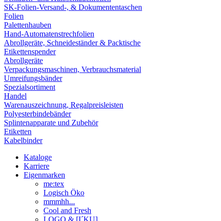
SK-Folien-Versand-, & Dokumententaschen
Folien
Palettenhauben
Hand-Automatenstrechfolien
Abrollgeräte, Schneideständer & Packtische
Etikettenspender
Abrollgeräte
Verpackungsmaschinen, Verbrauchsmaterial
Umreifungsbänder
Spezialsortiment
Handel
Warenauszeichnung, Regalpreisleisten
Polyesterbindebänder
Splintenapparate und Zubehör
Etiketten
Kabelbinder
Kataloge
Karriere
Eigenmarken
me:tex
Logisch Öko
mmmhh...
Cool and Fresh
LOGO & [I´KU]