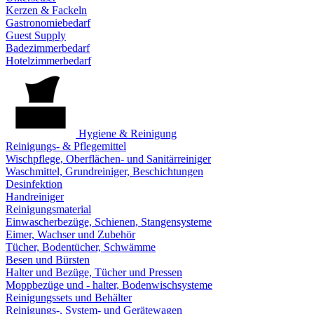
Kerzen & Fackeln
Gastronomiebedarf
Guest Supply
Badezimmerbedarf
Hotelzimmerbedarf
Hygiene & Reinigung
Reinigungs- & Pflegemittel
Wischpflege, Oberflächen- und Sanitärreiniger
Waschmittel, Grundreiniger, Beschichtungen
Desinfektion
Handreiniger
Reinigungsmaterial
Einwascherbezüge, Schienen, Stangensysteme
Eimer, Wachser und Zubehör
Tücher, Bodentücher, Schwämme
Besen und Bürsten
Halter und Bezüge, Tücher und Pressen
Moppbezüge und - halter, Bodenwischsysteme
Reinigungssets und Behälter
Reinigungs-, System- und Gerätewagen