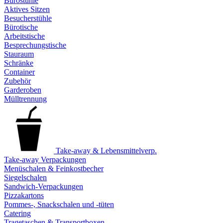
Bürostühle
Aktives Sitzen
Besucherstühle
Bürotische
Arbeitstische
Besprechungstische
Stauraum
Schränke
Container
Zubehör
Garderoben
Mülltrennung
Take-away & Lebensmittelverp.
Take-away Verpackungen
Menüschalen & Feinkostbecher
Siegelschalen
Sandwich-Verpackungen
Pizzakartons
Pommes-, Snackschalen und -tüten
Catering
Tragetaschen & Transportboxen