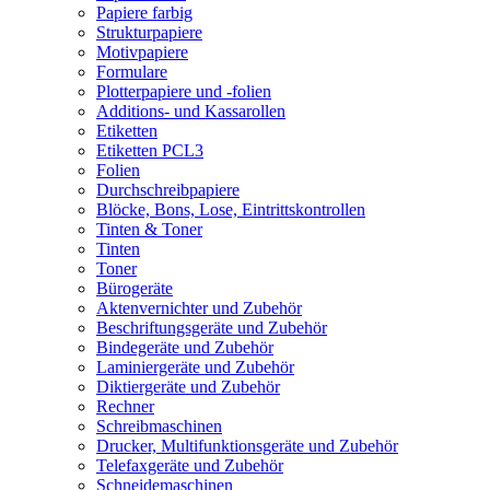
Papiere farbig
Strukturpapiere
Motivpapiere
Formulare
Plotterpapiere und -folien
Additions- und Kassarollen
Etiketten
Etiketten PCL3
Folien
Durchschreibpapiere
Blöcke, Bons, Lose, Eintrittskontrollen
Tinten & Toner
Tinten
Toner
Bürogeräte
Aktenvernichter und Zubehör
Beschriftungsgeräte und Zubehör
Bindegeräte und Zubehör
Laminiergeräte und Zubehör
Diktiergeräte und Zubehör
Rechner
Schreibmaschinen
Drucker, Multifunktionsgeräte und Zubehör
Telefaxgeräte und Zubehör
Schneidemaschinen