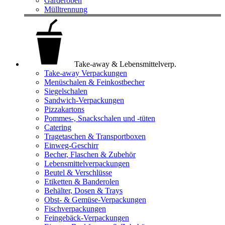
Garderoben
Mülltrennung
Take-away & Lebensmittelverp.
Take-away Verpackungen
Menüschalen & Feinkostbecher
Siegelschalen
Sandwich-Verpackungen
Pizzakartons
Pommes-, Snackschalen und -tüten
Catering
Tragetaschen & Transportboxen
Einweg-Geschirr
Becher, Flaschen & Zubehör
Lebensmittelverpackungen
Beutel & Verschlüsse
Etiketten & Banderolen
Behälter, Dosen & Trays
Obst- & Gemüse-Verpackungen
Fischverpackungen
Feingebäck-Verpackungen