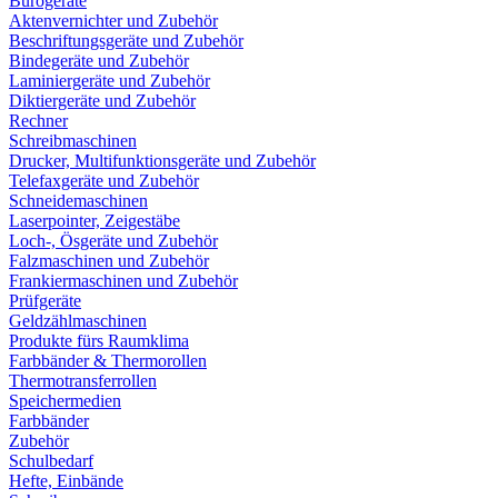
Bürogeräte
Aktenvernichter und Zubehör
Beschriftungsgeräte und Zubehör
Bindegeräte und Zubehör
Laminiergeräte und Zubehör
Diktiergeräte und Zubehör
Rechner
Schreibmaschinen
Drucker, Multifunktionsgeräte und Zubehör
Telefaxgeräte und Zubehör
Schneidemaschinen
Laserpointer, Zeigestäbe
Loch-, Ösgeräte und Zubehör
Falzmaschinen und Zubehör
Frankiermaschinen und Zubehör
Prüfgeräte
Geldzählmaschinen
Produkte fürs Raumklima
Farbbänder & Thermorollen
Thermotransferrollen
Speichermedien
Farbbänder
Zubehör
Schulbedarf
Hefte, Einbände