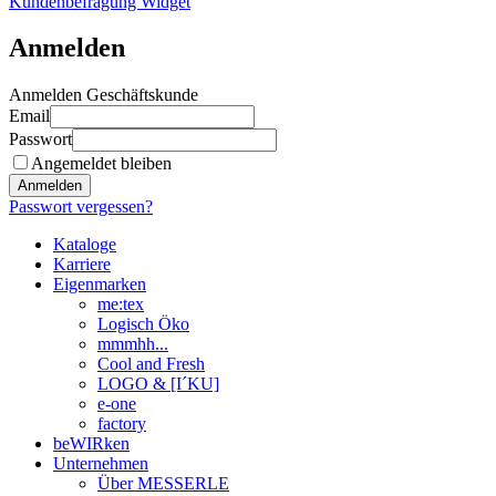
Kundenbefragung Widget
Anmelden
Anmelden Geschäftskunde
Email
Passwort
Angemeldet bleiben
Anmelden
Passwort vergessen?
Kataloge
Karriere
Eigenmarken
me:tex
Logisch Öko
mmmhh...
Cool and Fresh
LOGO & [I´KU]
e-one
factory
beWIRken
Unternehmen
Über MESSERLE