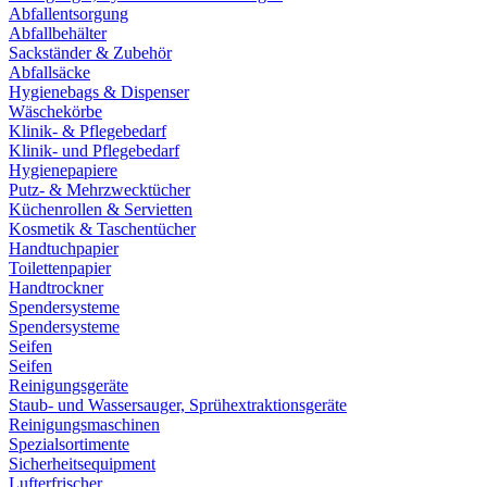
Abfallentsorgung
Abfallbehälter
Sackständer & Zubehör
Abfallsäcke
Hygienebags & Dispenser
Wäschekörbe
Klinik- & Pflegebedarf
Klinik- und Pflegebedarf
Hygienepapiere
Putz- & Mehrzwecktücher
Küchenrollen & Servietten
Kosmetik & Taschentücher
Handtuchpapier
Toilettenpapier
Handtrockner
Spendersysteme
Spendersysteme
Seifen
Seifen
Reinigungsgeräte
Staub- und Wassersauger, Sprühextraktionsgeräte
Reinigungsmaschinen
Spezialsortimente
Sicherheitsequipment
Lufterfrischer