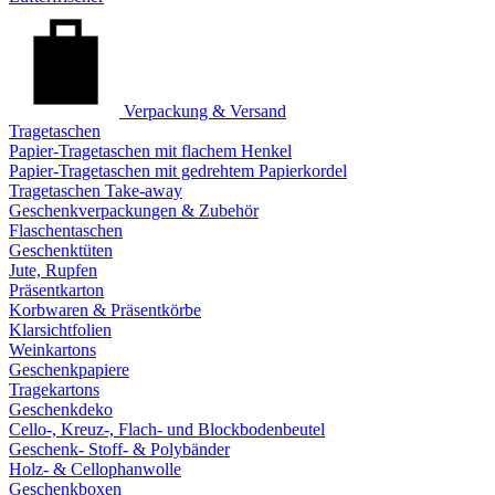
Verpackung & Versand
Tragetaschen
Papier-Tragetaschen mit flachem Henkel
Papier-Tragetaschen mit gedrehtem Papierkordel
Tragetaschen Take-away
Geschenkverpackungen & Zubehör
Flaschentaschen
Geschenktüten
Jute, Rupfen
Präsentkarton
Korbwaren & Präsentkörbe
Klarsichtfolien
Weinkartons
Geschenkpapiere
Tragekartons
Geschenkdeko
Cello-, Kreuz-, Flach- und Blockbodenbeutel
Geschenk- Stoff- & Polybänder
Holz- & Cellophanwolle
Geschenkboxen