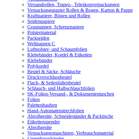
Versandrollen, Trapez-, Teleskopverpackungen
Verpackungspapier Rollen & Bogen, Karton & Pappe
Kraftpapiere, Bögen und Rollen
Seidenpapiere
Graupappen, Schrenzpapiere
Polstermaterial
Packseiden
Wellpappen C
Luftpolster- und Schaumfolien
Klebebänder, Kordel & Etiketten
Klebebänder
Polykordel
Beutel & Säcke, Schläuche
Druckverschlussbeutel
Flach- & Seitenfaltenbeutel
Schlauch- und Halbschlauchfolien
SK-Folien-Versand-, & Dokumententaschen
Folien
Palettenhauben
Hand-Automatenstrechfolien
Abrollgeräte, Schneideständer & Packtische
Etikettenspender
Abrollgeräte
Verpackungsmaschinen, Verbrauchsmaterial
Umreifungsbänder