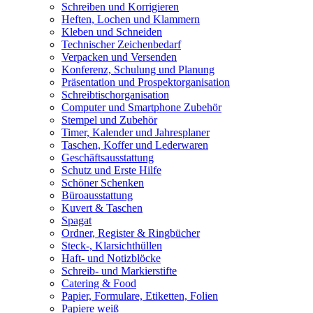
Schreiben und Korrigieren
Heften, Lochen und Klammern
Kleben und Schneiden
Technischer Zeichenbedarf
Verpacken und Versenden
Konferenz, Schulung und Planung
Präsentation und Prospektorganisation
Schreibtischorganisation
Computer und Smartphone Zubehör
Stempel und Zubehör
Timer, Kalender und Jahresplaner
Taschen, Koffer und Lederwaren
Geschäftsausstattung
Schutz und Erste Hilfe
Schöner Schenken
Büroausstattung
Kuvert & Taschen
Spagat
Ordner, Register & Ringbücher
Steck-, Klarsichthüllen
Haft- und Notizblöcke
Schreib- und Markierstifte
Catering & Food
Papier, Formulare, Etiketten, Folien
Papiere weiß