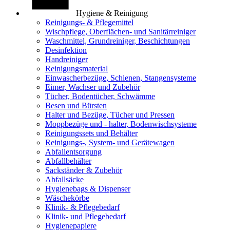
Hygiene & Reinigung
Reinigungs- & Pflegemittel
Wischpflege, Oberflächen- und Sanitärreiniger
Waschmittel, Grundreiniger, Beschichtungen
Desinfektion
Handreiniger
Reinigungsmaterial
Einwascherbezüge, Schienen, Stangensysteme
Eimer, Wachser und Zubehör
Tücher, Bodentücher, Schwämme
Besen und Bürsten
Halter und Bezüge, Tücher und Pressen
Moppbezüge und - halter, Bodenwischsysteme
Reinigungssets und Behälter
Reinigungs-, System- und Gerätewagen
Abfallentsorgung
Abfallbehälter
Sackständer & Zubehör
Abfallsäcke
Hygienebags & Dispenser
Wäschekörbe
Klinik- & Pflegebedarf
Klinik- und Pflegebedarf
Hygienepapiere