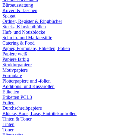
Büroausstattung
Kuvert & Taschen
Spagat
Ordner, Register & Ringbücher
Steck-, Klarsichthüllen
Haft- und Notizblöcke
Schreib- und Markierstifte
Catering & Food
Papier, Formulare, Etiketten, Folien
Papiere weiß
Papiere farbig
Strukturpapiere
Motivpapiere
Formulare
Plotterpapiere und -folien
Additions- und Kassarollen
Etiketten
Etiketten PCL3
Folien
Durchschreibpapiere
Blöcke, Bons, Lose, Eintrittskontrollen
Tinten & Toner
Tinten
Toner