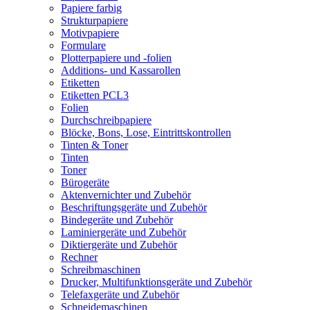
Papiere farbig
Strukturpapiere
Motivpapiere
Formulare
Plotterpapiere und -folien
Additions- und Kassarollen
Etiketten
Etiketten PCL3
Folien
Durchschreibpapiere
Blöcke, Bons, Lose, Eintrittskontrollen
Tinten & Toner
Tinten
Toner
Bürogeräte
Aktenvernichter und Zubehör
Beschriftungsgeräte und Zubehör
Bindegeräte und Zubehör
Laminiergeräte und Zubehör
Diktiergeräte und Zubehör
Rechner
Schreibmaschinen
Drucker, Multifunktionsgeräte und Zubehör
Telefaxgeräte und Zubehör
Schneidemaschinen