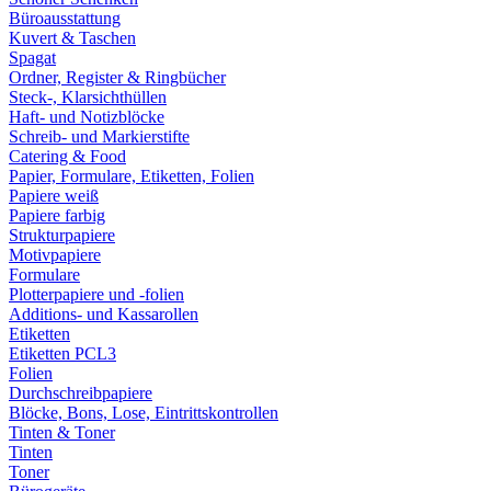
Büroausstattung
Kuvert & Taschen
Spagat
Ordner, Register & Ringbücher
Steck-, Klarsichthüllen
Haft- und Notizblöcke
Schreib- und Markierstifte
Catering & Food
Papier, Formulare, Etiketten, Folien
Papiere weiß
Papiere farbig
Strukturpapiere
Motivpapiere
Formulare
Plotterpapiere und -folien
Additions- und Kassarollen
Etiketten
Etiketten PCL3
Folien
Durchschreibpapiere
Blöcke, Bons, Lose, Eintrittskontrollen
Tinten & Toner
Tinten
Toner