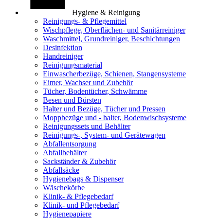
Hygiene & Reinigung
Reinigungs- & Pflegemittel
Wischpflege, Oberflächen- und Sanitärreiniger
Waschmittel, Grundreiniger, Beschichtungen
Desinfektion
Handreiniger
Reinigungsmaterial
Einwascherbezüge, Schienen, Stangensysteme
Eimer, Wachser und Zubehör
Tücher, Bodentücher, Schwämme
Besen und Bürsten
Halter und Bezüge, Tücher und Pressen
Moppbezüge und - halter, Bodenwischsysteme
Reinigungssets und Behälter
Reinigungs-, System- und Gerätewagen
Abfallentsorgung
Abfallbehälter
Sackständer & Zubehör
Abfallsäcke
Hygienebags & Dispenser
Wäschekörbe
Klinik- & Pflegebedarf
Klinik- und Pflegebedarf
Hygienepapiere