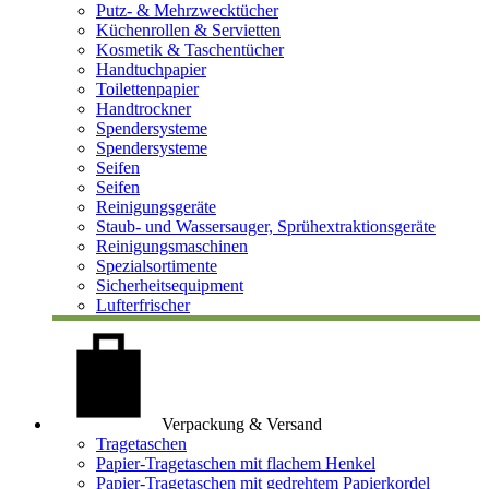
Putz- & Mehrzwecktücher
Küchenrollen & Servietten
Kosmetik & Taschentücher
Handtuchpapier
Toilettenpapier
Handtrockner
Spendersysteme
Spendersysteme
Seifen
Seifen
Reinigungsgeräte
Staub- und Wassersauger, Sprühextraktionsgeräte
Reinigungsmaschinen
Spezialsortimente
Sicherheitsequipment
Lufterfrischer
Verpackung & Versand
Tragetaschen
Papier-Tragetaschen mit flachem Henkel
Papier-Tragetaschen mit gedrehtem Papierkordel