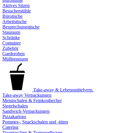
Bürostühle
Aktives Sitzen
Besucherstühle
Bürotische
Arbeitstische
Besprechungstische
Stauraum
Schränke
Container
Zubehör
Garderoben
Mülltrennung
Take-away & Lebensmittelverp.
Take-away Verpackungen
Menüschalen & Feinkostbecher
Siegelschalen
Sandwich-Verpackungen
Pizzakartons
Pommes-, Snackschalen und -tüten
Catering
Tragetaschen & Transportboxen