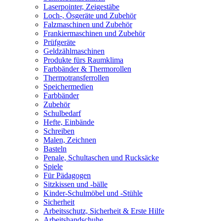
Laserpointer, Zeigestäbe
Loch-, Ösgeräte und Zubehör
Falzmaschinen und Zubehör
Frankiermaschinen und Zubehör
Prüfgeräte
Geldzählmaschinen
Produkte fürs Raumklima
Farbbänder & Thermorollen
Thermotransferrollen
Speichermedien
Farbbänder
Zubehör
Schulbedarf
Hefte, Einbände
Schreiben
Malen, Zeichnen
Basteln
Penale, Schultaschen und Rucksäcke
Spiele
Für Pädagogen
Sitzkissen und -bälle
Kinder-Schulmöbel und -Stühle
Sicherheit
Arbeitsschutz, Sicherheit & Erste Hilfe
Arbeitshandschuhe