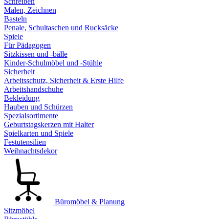
Schreiben
Malen, Zeichnen
Basteln
Penale, Schultaschen und Rucksäcke
Spiele
Für Pädagogen
Sitzkissen und -bälle
Kinder-Schulmöbel und -Stühle
Sicherheit
Arbeitsschutz, Sicherheit & Erste Hilfe
Arbeitshandschuhe
Bekleidung
Hauben und Schürzen
Spezialsortimente
Geburtstagskerzen mit Halter
Spielkarten und Spiele
Festutensilien
Weihnachtsdekor
Büromöbel & Planung
Sitzmöbel