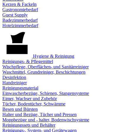
Kerzen & Fackeln
Gastronomiebedarf
Guest Supply
Badezimmerbedarf
Hotelzimmerbedarf
Hygiene & Reinigung
Reinigungs- & Pflegemittel
Wischpflege, Oberflächen- und Sanitärreiniger
Waschmittel, Grundreiniger, Beschichtungen
Desinfektion
Handreiniger
Reinigungsmaterial
Einwascherbezüge, Schienen, Stangensysteme
Eimer, Wachser und Zubehör
Tücher, Bodentücher, Schwämme
Besen und Bürsten
Halter und Bezüge, Tücher und Pressen
Moppbezüge und - halter, Bodenwischsysteme
Reinigungssets und Behälter
Reinigungs-, System- und Gerätewagen