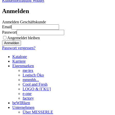
Kundenbefragung Widget
Anmelden
Anmelden Geschäftskunde
Email
Passwort
Angemeldet bleiben
Anmelden
Passwort vergessen?
Kataloge
Karriere
Eigenmarken
me:tex
Logisch Öko
mmmhh...
Cool and Fresh
LOGO & [I´KU]
e-one
factory
beWIRken
Unternehmen
Über MESSERLE