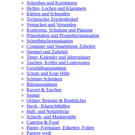
Schreiben und Korrigieren
Heften, Lochen und Klammern
Kleben und Schneiden
Technischer Zeichenbedarf
Verpacken und Versenden
Konferenz, Schulung und Planung
Präsentation und Prospektorganisation
Schreibtischorganisation
Computer und Smartphone Zubehör
Stempel und Zubehör
Timer, Kalender und Jahresplaner
Taschen, Koffer und Lederwaren
Geschäftsausstattung
Schutz und Erste Hilfe
Schöner Schenken
Büroausstattung
Kuvert & Taschen
Spagat
Ordner, Register & Ringbücher
Steck-, Klarsichthüllen
Haft- und Notizblöcke
Schreib- und Markierstifte
Catering & Food
Papier, Formulare, Etiketten, Folien
Papiere weiß