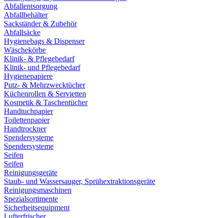
Abfallentsorgung
Abfallbehälter
Sackständer & Zubehör
Abfallsäcke
Hygienebags & Dispenser
Wäschekörbe
Klinik- & Pflegebedarf
Klinik- und Pflegebedarf
Hygienepapiere
Putz- & Mehrzwecktücher
Küchenrollen & Servietten
Kosmetik & Taschentücher
Handtuchpapier
Toilettenpapier
Handtrockner
Spendersysteme
Spendersysteme
Seifen
Seifen
Reinigungsgeräte
Staub- und Wassersauger, Sprühextraktionsgeräte
Reinigungsmaschinen
Spezialsortimente
Sicherheitsequipment
Lufterfrischer