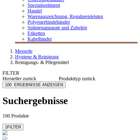
Spezialsortiment
Handel
Warenauszeichnung, Regalpreisleisten
Polyesterbindebänder
Splintenapparate und Zubehör
Etiketten
Kabelbinder
Messerle
Hygiene & Reinigung
Reinigungs- & Pflegemittel
FILTER
Hersteller
zurück
Produkttyp
zurück
Dr. Schnell
Klarspüler
100
ERGEBNISSE ANZEIGEN
Dreiturm
Spülmaschinenreiniger
Eurotech
Suchergebnisse
Langguth Chemie
Läufer
mehr anzeigen
100 Produkte
1
FILTER