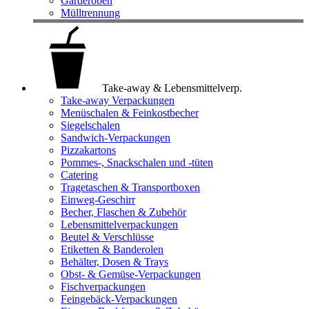
Garderoben
Mülltrennung
Take-away & Lebensmittelverp.
Take-away Verpackungen
Menüschalen & Feinkostbecher
Siegelschalen
Sandwich-Verpackungen
Pizzakartons
Pommes-, Snackschalen und -tüten
Catering
Tragetaschen & Transportboxen
Einweg-Geschirr
Becher, Flaschen & Zubehör
Lebensmittelverpackungen
Beutel & Verschlüsse
Etiketten & Banderolen
Behälter, Dosen & Trays
Obst- & Gemüse-Verpackungen
Fischverpackungen
Feingebäck-Verpackungen