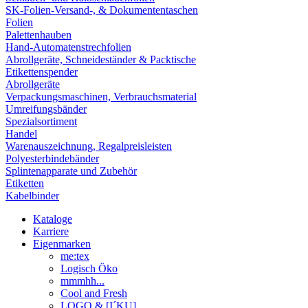
SK-Folien-Versand-, & Dokumententaschen
Folien
Palettenhauben
Hand-Automatenstrechfolien
Abrollgeräte, Schneideständer & Packtische
Etikettenspender
Abrollgeräte
Verpackungsmaschinen, Verbrauchsmaterial
Umreifungsbänder
Spezialsortiment
Handel
Warenauszeichnung, Regalpreisleisten
Polyesterbindebänder
Splintenapparate und Zubehör
Etiketten
Kabelbinder
Kataloge
Karriere
Eigenmarken
me:tex
Logisch Öko
mmmhh...
Cool and Fresh
LOGO & [I´KU]