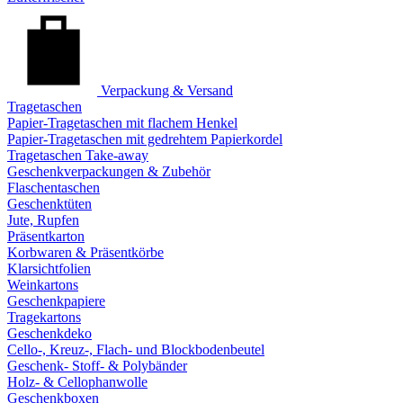
Verpackung & Versand
Tragetaschen
Papier-Tragetaschen mit flachem Henkel
Papier-Tragetaschen mit gedrehtem Papierkordel
Tragetaschen Take-away
Geschenkverpackungen & Zubehör
Flaschentaschen
Geschenktüten
Jute, Rupfen
Präsentkarton
Korbwaren & Präsentkörbe
Klarsichtfolien
Weinkartons
Geschenkpapiere
Tragekartons
Geschenkdeko
Cello-, Kreuz-, Flach- und Blockbodenbeutel
Geschenk- Stoff- & Polybänder
Holz- & Cellophanwolle
Geschenkboxen