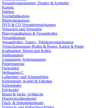
Versandverpackungen, Display & Aufsteller
Kartons
Paletten
Normalfaltkartons
Blitzbodenkartons
DVD & CD Versandverpackungen
Verpacken und Versenden
Planversandkartons & Versandrollen
Versandkartons
Versandrollen, Trapez-, Teleskopverpackungen
Verpackungspapier Rollen & Bogen, Karton & Pappe
Kraftpapiere, Bögen und Rollen
Seidenpapiere
Graupappen, Schrenzpapiere
Polstermaterial
Packseiden
Wellpappen C
Luftpolster- und Schaumfolien
Klebebänder, Kordel & Etiketten
Klebebänder
Polykordel
Beutel & Säcke, Schläuche
Druckverschlussbeutel
Flach- & Seitenfaltenbeutel
Schlauch- und Halbschlauchfolien