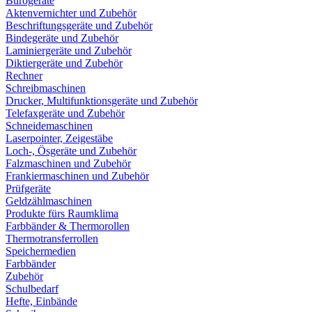
Bürogeräte
Aktenvernichter und Zubehör
Beschriftungsgeräte und Zubehör
Bindegeräte und Zubehör
Laminiergeräte und Zubehör
Diktiergeräte und Zubehör
Rechner
Schreibmaschinen
Drucker, Multifunktionsgeräte und Zubehör
Telefaxgeräte und Zubehör
Schneidemaschinen
Laserpointer, Zeigestäbe
Loch-, Ösgeräte und Zubehör
Falzmaschinen und Zubehör
Frankiermaschinen und Zubehör
Prüfgeräte
Geldzählmaschinen
Produkte fürs Raumklima
Farbbänder & Thermorollen
Thermotransferrollen
Speichermedien
Farbbänder
Zubehör
Schulbedarf
Hefte, Einbände