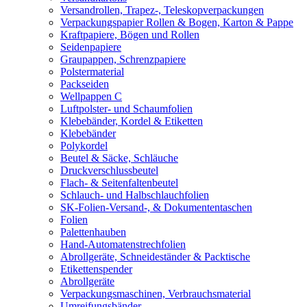
Versandrollen, Trapez-, Teleskopverpackungen
Verpackungspapier Rollen & Bogen, Karton & Pappe
Kraftpapiere, Bögen und Rollen
Seidenpapiere
Graupappen, Schrenzpapiere
Polstermaterial
Packseiden
Wellpappen C
Luftpolster- und Schaumfolien
Klebebänder, Kordel & Etiketten
Klebebänder
Polykordel
Beutel & Säcke, Schläuche
Druckverschlussbeutel
Flach- & Seitenfaltenbeutel
Schlauch- und Halbschlauchfolien
SK-Folien-Versand-, & Dokumententaschen
Folien
Palettenhauben
Hand-Automatenstrechfolien
Abrollgeräte, Schneideständer & Packtische
Etikettenspender
Abrollgeräte
Verpackungsmaschinen, Verbrauchsmaterial
Umreifungsbänder