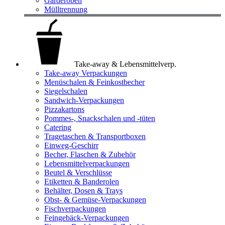
Garderoben
Mülltrennung
Take-away & Lebensmittelverp.
Take-away Verpackungen
Menüschalen & Feinkostbecher
Siegelschalen
Sandwich-Verpackungen
Pizzakartons
Pommes-, Snackschalen und -tüten
Catering
Tragetaschen & Transportboxen
Einweg-Geschirr
Becher, Flaschen & Zubehör
Lebensmittelverpackungen
Beutel & Verschlüsse
Etiketten & Banderolen
Behälter, Dosen & Trays
Obst- & Gemüse-Verpackungen
Fischverpackungen
Feingebäck-Verpackungen