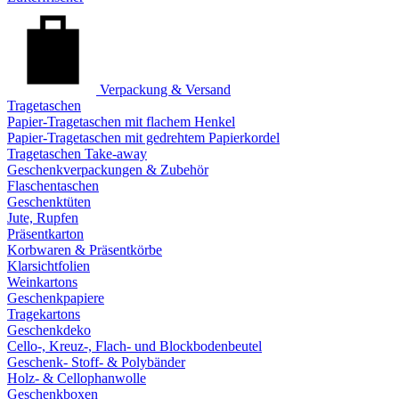
Verpackung & Versand
Tragetaschen
Papier-Tragetaschen mit flachem Henkel
Papier-Tragetaschen mit gedrehtem Papierkordel
Tragetaschen Take-away
Geschenkverpackungen & Zubehör
Flaschentaschen
Geschenktüten
Jute, Rupfen
Präsentkarton
Korbwaren & Präsentkörbe
Klarsichtfolien
Weinkartons
Geschenkpapiere
Tragekartons
Geschenkdeko
Cello-, Kreuz-, Flach- und Blockbodenbeutel
Geschenk- Stoff- & Polybänder
Holz- & Cellophanwolle
Geschenkboxen