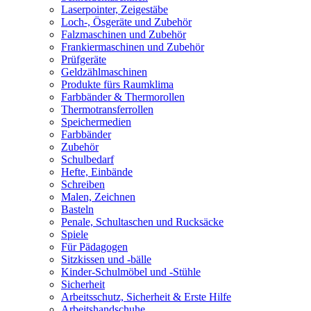
Laserpointer, Zeigestäbe
Loch-, Ösgeräte und Zubehör
Falzmaschinen und Zubehör
Frankiermaschinen und Zubehör
Prüfgeräte
Geldzählmaschinen
Produkte fürs Raumklima
Farbbänder & Thermorollen
Thermotransferrollen
Speichermedien
Farbbänder
Zubehör
Schulbedarf
Hefte, Einbände
Schreiben
Malen, Zeichnen
Basteln
Penale, Schultaschen und Rucksäcke
Spiele
Für Pädagogen
Sitzkissen und -bälle
Kinder-Schulmöbel und -Stühle
Sicherheit
Arbeitsschutz, Sicherheit & Erste Hilfe
Arbeitshandschuhe