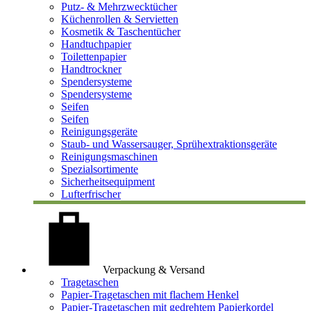
Putz- & Mehrzwecktücher
Küchenrollen & Servietten
Kosmetik & Taschentücher
Handtuchpapier
Toilettenpapier
Handtrockner
Spendersysteme
Spendersysteme
Seifen
Seifen
Reinigungsgeräte
Staub- und Wassersauger, Sprühextraktionsgeräte
Reinigungsmaschinen
Spezialsortimente
Sicherheitsequipment
Lufterfrischer
Verpackung & Versand
Tragetaschen
Papier-Tragetaschen mit flachem Henkel
Papier-Tragetaschen mit gedrehtem Papierkordel