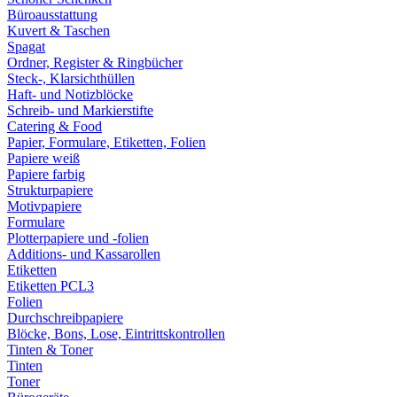
Büroausstattung
Kuvert & Taschen
Spagat
Ordner, Register & Ringbücher
Steck-, Klarsichthüllen
Haft- und Notizblöcke
Schreib- und Markierstifte
Catering & Food
Papier, Formulare, Etiketten, Folien
Papiere weiß
Papiere farbig
Strukturpapiere
Motivpapiere
Formulare
Plotterpapiere und -folien
Additions- und Kassarollen
Etiketten
Etiketten PCL3
Folien
Durchschreibpapiere
Blöcke, Bons, Lose, Eintrittskontrollen
Tinten & Toner
Tinten
Toner