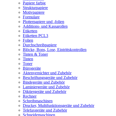
Papiere farbig
Strukturpapiere
Motivpapiere
Formulare
Plotterpapiere und -folien
Additions- und Kassarollen
Etiketten
Etiketten PCL3
Folien
Durchschreibpapiere
Blöcke, Bons, Lose, Eintrittskontrollen
Tinten & Toner
Tinten
Toner
Bürogeräte
Aktenvernichter und Zubehör
Beschriftungsgeräte und Zubehör
Bindegeräte und Zubehör
Laminiergeräte und Zubehör
Diktiergeräte und Zubehör
Rechner
Schreibmaschinen
Drucker, Multifunktionsgeräte und Zubehör
Telefaxgeräte und Zubehör
Schneidemaschinen