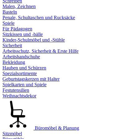
Schreiben
Malen, Zeichnen
Basteln
Penale, Schultaschen und Rucksäcke
Spiele
Für Pädagogen
Sitzkissen und -bälle
Kinder-Schulmöbel und -Stühle
Sicherheit
Arbeitsschutz, Sicherheit & Erste Hilfe
Arbeitshandschuhe
Bekleidung
Hauben und Schürzen
Spezialsortimente
Geburtstagskerzen mit Halter
Spielkarten und Spiele
Festutensilien
Weihnachtsdekor
Büromöbel & Planung
Sitzmöbel