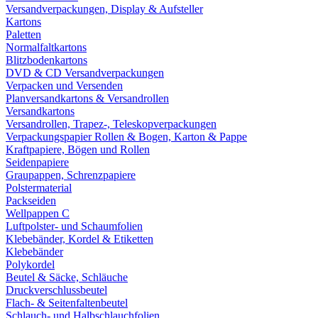
Versandverpackungen, Display & Aufsteller
Kartons
Paletten
Normalfaltkartons
Blitzbodenkartons
DVD & CD Versandverpackungen
Verpacken und Versenden
Planversandkartons & Versandrollen
Versandkartons
Versandrollen, Trapez-, Teleskopverpackungen
Verpackungspapier Rollen & Bogen, Karton & Pappe
Kraftpapiere, Bögen und Rollen
Seidenpapiere
Graupappen, Schrenzpapiere
Polstermaterial
Packseiden
Wellpappen C
Luftpolster- und Schaumfolien
Klebebänder, Kordel & Etiketten
Klebebänder
Polykordel
Beutel & Säcke, Schläuche
Druckverschlussbeutel
Flach- & Seitenfaltenbeutel
Schlauch- und Halbschlauchfolien