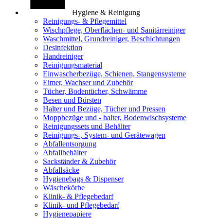
Hygiene & Reinigung
Reinigungs- & Pflegemittel
Wischpflege, Oberflächen- und Sanitärreiniger
Waschmittel, Grundreiniger, Beschichtungen
Desinfektion
Handreiniger
Reinigungsmaterial
Einwascherbezüge, Schienen, Stangensysteme
Eimer, Wachser und Zubehör
Tücher, Bodentücher, Schwämme
Besen und Bürsten
Halter und Bezüge, Tücher und Pressen
Moppbezüge und - halter, Bodenwischsysteme
Reinigungssets und Behälter
Reinigungs-, System- und Gerätewagen
Abfallentsorgung
Abfallbehälter
Sackständer & Zubehör
Abfallsäcke
Hygienebags & Dispenser
Wäschekörbe
Klinik- & Pflegebedarf
Klinik- und Pflegebedarf
Hygienepapiere