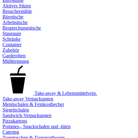
Bürostühle
Aktives Sitzen
Besucherstühle
Bürotische
Arbeitstische
Besprechungstische
Stauraum
Schränke
Container
Zubehör
Garderoben
Mülltrennung
Take-away & Lebensmittelverp.
Take-away Verpackungen
Menüschalen & Feinkostbecher
Siegelschalen
Sandwich-Verpackungen
Pizzakartons
Pommes-, Snackschalen und -tüten
Catering
Tragetaschen & Transportboxen