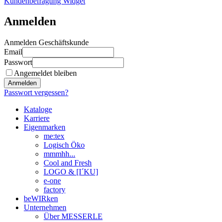
Kundenbefragung Widget
Anmelden
Anmelden Geschäftskunde
Email
Passwort
Angemeldet bleiben
Anmelden
Passwort vergessen?
Kataloge
Karriere
Eigenmarken
me:tex
Logisch Öko
mmmhh...
Cool and Fresh
LOGO & [I´KU]
e-one
factory
beWIRken
Unternehmen
Über MESSERLE