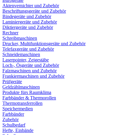
Bürogeräte
Aktenvernichter und Zubehör
Beschriftungsgeräte und Zubehör
Bindegeräte und Zubehör
Laminiergeräte und Zubehör
Diktiergeräte und Zubehör
Rechner
Schreibmaschinen
Drucker, Multifunktionsgeräte und Zubehör
Telefaxgeräte und Zubehör
Schneidemaschinen
Laserpointer, Zeigestäbe
Loch-, Ösgeräte und Zubehör
Falzmaschinen und Zubehör
Frankiermaschinen und Zubehör
Prüfgeräte
Geldzählmaschinen
Produkte fürs Raumklima
Farbbänder & Thermorollen
Thermotransferrollen
Speichermedien
Farbbänder
Zubehör
Schulbedarf
Hefte, Einbände