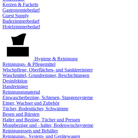
Kerzen & Fackeln
Gastronomiebedarf
Guest Supply
Badezimmerbedarf
Hotelzimmerbedarf
Hygiene & Reinigung
Reinigungs- & Pflegemittel
Wischpflege, Oberflächen- und Sanitärreiniger
Waschmittel, Grundreiniger, Beschichtungen
Desinfektion
Handreiniger
Reinigungsmaterial
Einwascherbezüge, Schienen, Stangensysteme
Eimer, Wachser und Zubehör
Tücher, Bodentücher, Schwämme
Besen und Bürsten
Halter und Bezüge, Tücher und Pressen
Moppbezüge und - halter, Bodenwischsysteme
Reinigungssets und Behälter
Reinigungs-, System- und Gerätewagen