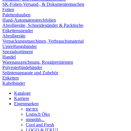
SK-Folien-Versand-, & Dokumententaschen
Folien
Palettenhauben
Hand-Automatenstrechfolien
Abrollgeräte, Schneideständer & Packtische
Etikettenspender
Abrollgeräte
Verpackungsmaschinen, Verbrauchsmaterial
Umreifungsbänder
Spezialsortiment
Handel
Warenauszeichnung, Regalpreisleisten
Polyesterbindebänder
Splintenapparate und Zubehör
Etiketten
Kabelbinder
Kataloge
Karriere
Eigenmarken
me:tex
Logisch Öko
mmmhh...
Cool and Fresh
LOGO & [I´KU]