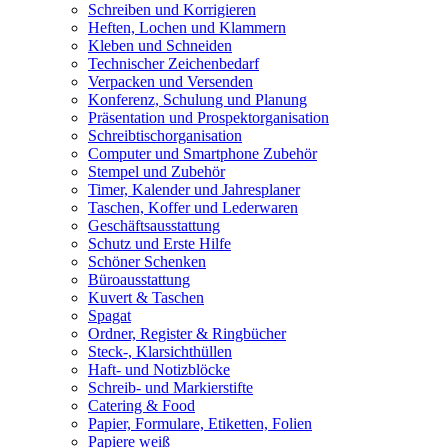
Schreiben und Korrigieren
Heften, Lochen und Klammern
Kleben und Schneiden
Technischer Zeichenbedarf
Verpacken und Versenden
Konferenz, Schulung und Planung
Präsentation und Prospektorganisation
Schreibtischorganisation
Computer und Smartphone Zubehör
Stempel und Zubehör
Timer, Kalender und Jahresplaner
Taschen, Koffer und Lederwaren
Geschäftsausstattung
Schutz und Erste Hilfe
Schöner Schenken
Büroausstattung
Kuvert & Taschen
Spagat
Ordner, Register & Ringbücher
Steck-, Klarsichthüllen
Haft- und Notizblöcke
Schreib- und Markierstifte
Catering & Food
Papier, Formulare, Etiketten, Folien
Papiere weiß