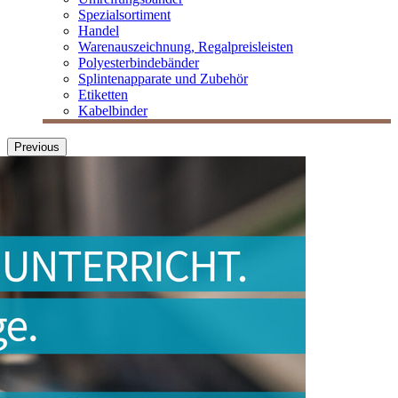
Spezialsortiment
Handel
Warenauszeichnung, Regalpreisleisten
Polyesterbindebänder
Splintenapparate und Zubehör
Etiketten
Kabelbinder
Previous