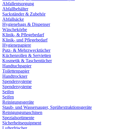
Abfallentsorgung
Abfallbehälter
Sackständer & Zubehör
Abfallsäcke
Hygienebags & Dispenser
Wäschekörbe
Klinik- & Pflegebedarf
Klinik- und Pflegebedarf
Hygienepapiere
Putz- & Mehrzwecktücher
Küchenrollen & Servietten
Kosmetik & Taschentücher
Handtuchpapier
Toilettenpapier
Handtrockner
Spendersysteme
Spendersysteme
Seifen
Seifen
Reinigungsgeräte
Staub- und Wassersauger, Sprühextraktionsgeräte
Reinigungsmaschinen
Spezialsortimente
Sicherheitsequipment
Lufterfrischer